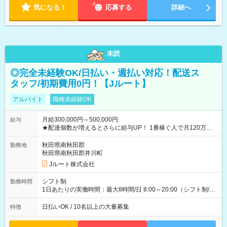
気になる！
応募する
詳細へ
未読
◎完全未経験OK/日払い・週払い対応！配送ス
タッフ/初期費用0円！【Jルート】
アルバイト
職種未経験OK
月給300,000円～500,000円
給与
★配達個数が増えるとさらに給与UP！ 1番稼ぐ人で月120万ほ
ど！ ・主要都市エリア 月収55万円／週5日稼働 月収65万~112
万円／週6日稼働 ・地方郊外エリア 月収40万円／週5日稼働 月
秋田県南秋田郡
勤務地
収40万円~50万円／週6日稼働 ＜モデルイメージ＞ ■月収50万
秋田県南秋田郡井川町
円 (27歳男性/江東区在住)※元建築関係 1日150個配達×25日勤務
Jルート株式会社
(日休み) ■月収80万円(43歳男性/墨田区在住)※元営業 1日200個
配達×25日勤務(月休み) 【試用期間】試用期間なし
シフト制
勤務時間
1日あたりの実働時間：最大8時間/日 8:00～20:00（シフト制/実
働8時間） ※週5日勤務（場所次第では週4も有り） ※配達状況
によって時間外での勤務可能性有り ※案件により多少の前後あ
日払いOK / 10名以上の大量募集
特徴
り ※配達が完了次第、帰社OKです