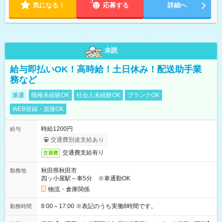
気になる！
応募する
詳細へ
未読
給与即払いOK！高時給！土日休み！配送助手業
務など
派遣
職種未経験OK
社会人未経験OK
ブランクOK
WEB登録・面接OK
時給1200円
給与
交通費別途支給あり
交通費支給有り
交通費
秋田県秋田市
勤務地
四ッ小屋駅～車5分 ※車通勤OK
物流・倉庫関係
8:00～17:00 ※表記のうち実働8時間です。
勤務時間