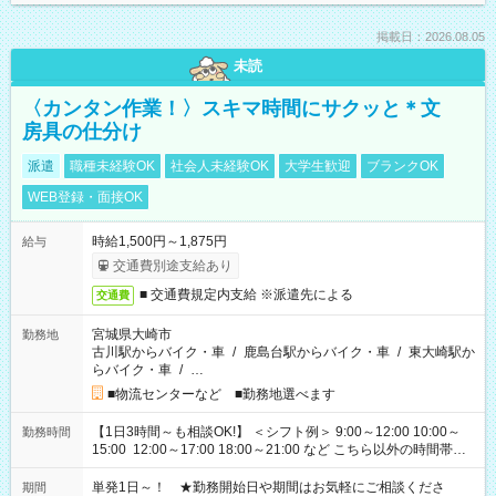
掲載日：2026.08.05
未読
〈カンタン作業！〉スキマ時間にサクッと＊文
房具の仕分け
派遣
職種未経験OK
社会人未経験OK
大学生歓迎
ブランクOK
WEB登録・面接OK
時給1,500円～1,875円
給与
交通費別途支給あり
■ 交通費規定内支給 ※派遣先による
交通費
宮城県大崎市
勤務地
古川駅からバイク・車
/
鹿島台駅からバイク・車
/
東大崎駅か
らバイク・車
/
…
■物流センターなど ■勤務地選べます
【1日3時間～も相談OK!】 ＜シフト例＞ 9:00～12:00 10:00～
勤務時間
15:00 12:00～17:00 18:00～21:00 など こちら以外の時間帯も
お気軽にご相談ください！
単発1日～！ ★勤務開始日や期間はお気軽にご相談くださ
期間