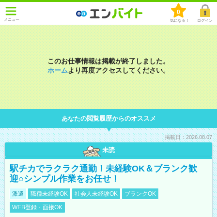
0
メニュー
気になる！
ログイン
このお仕事情報は掲載が終了しました。
ホーム
より再度アクセスしてください。
あなたの閲覧履歴からのオススメ
掲載日：2026.08.07
未読
駅チカでラクラク通勤！未経験OK＆ブランク歓
迎○シンプル作業をお任せ！
派遣
職種未経験OK
社会人未経験OK
ブランクOK
WEB登録・面接OK