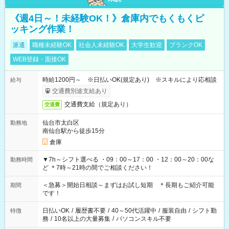
《週4日～！未経験OK！》倉庫内でもくもくピ
ッキング作業！
派遣
職種未経験OK
社会人未経験OK
大学生歓迎
ブランクOK
WEB登録・面接OK
時給1200円～ ※日払いOK(規定あり) ※スキルにより応相談
給与
交通費別途支給あり
交通費支給（規定あり）
交通費
仙台市太白区
勤務地
南仙台駅から徒歩15分
倉庫
▼7h～シフト選べる ・09：00～17：00 ・12：00～20：00な
勤務時間
ど ＊7時～21時の間でご相談ください！
＜急募＞開始日相談～まずはお試し短期 ＊長期もご紹介可能
期間
です！
日払いOK
/
履歴書不要
/
40～50代活躍中
/
服装自由
/
シフト勤
特徴
務
/
10名以上の大量募集
/
パソコンスキル不要