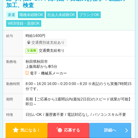
加工、検査
派遣
職種未経験OK
社会人未経験OK
ブランクOK
WEB登録・面接OK
時給1400円
給与
交通費別途支給あり
交通費支給有り
交通費
秋田県秋田市
勤務地
上飯島駅から車5分
電子・機械系メーカー
8:00～16:20 16:00～0:20 0:00～8:20 ※表記のうち実働7時間15
勤務時間
分です。
長期【ご応募から1週間以内(最短2日目)のスピード就業が可能】
期間
即日～
日払いOK
/
履歴書不要
/
電話対応なし
/
パソコンスキル不要
特徴
気になる！
応募する
詳細へ