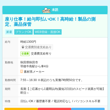
未読
座り仕事！給与即払いOK！高時給！製品の測
定、薬品保管
派遣
ブランクOK
WEB登録・面接OK
時給1300円
給与
交通費別途支給あり
交通費支給有り
交通費
秋田県秋田市
勤務地
羽後牛島駅から車4分
素材系メーカー
7:55～16:30 ※表記のうち実働7時間50分です。
勤務時間
長期【ご応募から1週間以内(最短2日目)のスピード就業が可能】
期間
即日～
日払いOK
/
履歴書不要
/
電話対応なし
/
パソコンスキル不要
特徴