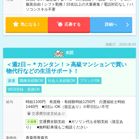
服装自由
/
シフト勤務
/
10名以上の大量募集
/
電話対応なし
/
パ
ソコンスキル不要
気になる！
応募する
詳細へ
掲載日：2026.08.04
未読
＜週2日～＊カンタン！＞高級マンションで買い
物代行などの生活サポート！
派遣
職種未経験OK
社会人未経験OK
ブランクOK
WEB登録・面接OK
時給1100円 有資格・有経験時給1250円 介護福祉士時給
給与
1440円 ■日払いOK（規定あり）※即日払い不可
交通費別途支給あり
交通費全額支給 ■ガソリン代も全額支給（規定あ
交通費
り） ■無料駐車場もご相談ください
青森県青森市
勤務地