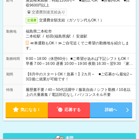
無資格未経験：時給1200円～ ■週払いOK ■扶養内OK ■日
給与
収9600円以上
交通費別途支給あり
交通費全額支給（ガソリン代もOK！）
交通費
福島県二本松市
勤務地
二本松駅
/
杉田(福島県)駅
/
安達駅
≪車通勤もOK！≫ご自宅近くでご希望の勤務地を紹介しま
す。
9:00～18:00（休憩60分） ■ご希望があれば下記シフトもOK！
勤務時間
早番 7:00～16:00 遅番 10:00～19:00 夜勤 16:30～翌9:30 「家族
と休みを合わせたい」 「余裕を持って夕飯の準備がしたい」
「できれば残業はしたくない」 など、ご希望を教えてください
【8月中のスタートOK！急募！】2カ月～ ■ご応募から最短2～
期間
ね。 ※Wワーク希望の方へ 今ご覧のお仕事で希望する勤務時間
3日後に就業が可能です！
と、もう1つのお仕事の勤務時間。 合計で週40時間を超える場
合は応募できません。
履歴書不要
/
40～50代活躍中
/
服装自由
/
シフト勤務
/
10名以
特徴
上の大量募集
/
電話対応なし
/
パソコンスキル不要
気になる！
応募する
詳細へ
未読