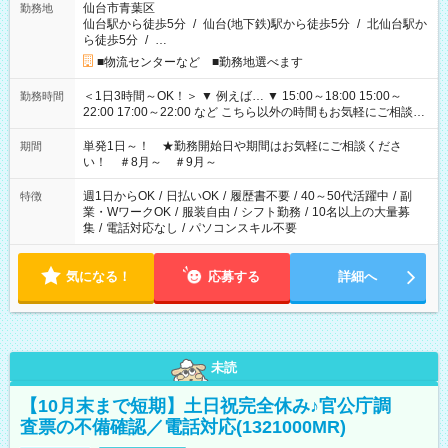
仙台市青葉区
勤務地
仙台駅から徒歩5分
/
仙台(地下鉄)駅から徒歩5分
/
北仙台駅か
ら徒歩5分
/
…
■物流センターなど ■勤務地選べます
＜1日3時間～OK！＞ ▼ 例えば… ▼ 15:00～18:00 15:00～
勤務時間
22:00 17:00～22:00 など こちら以外の時間もお気軽にご相談く
ださい！
単発1日～！ ★勤務開始日や期間はお気軽にご相談くださ
期間
い！ ＃8月～ ＃9月～
週1日からOK
/
日払いOK
/
履歴書不要
/
40～50代活躍中
/
副
特徴
業・WワークOK
/
服装自由
/
シフト勤務
/
10名以上の大量募
集
/
電話対応なし
/
パソコンスキル不要
気になる！
応募する
詳細へ
未読
【10月末まで短期】土日祝完全休み♪官公庁調
査票の不備確認／電話対応(1321000MR)