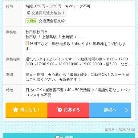
時給1050円～1250円 ★Wワーク不可
給与
交通費別途支給あり
交通費全額支給
交通費
秋田県秋田市
勤務地
秋田駅
/
上飯島駅
/
土崎駅
/
…
秋田市など…勤務地多数！通いやすい勤務地をご紹介しま
す。
週5フルタイムがメインです！ ＜勤務時間の例＞ 8:00～17:00
勤務時間
8:30～17:30 9:00～18:00 10:00～19:00 20:30～翌5:30 など ★
その他にも勤務時間多数！ 日勤のみ、残業なし、交替制など
ご希望を教えてください！
即日～長期 ★応募から「最短2日後」に勤務OK！スタート日
期間
はご相談ください。★急募です！
日払いOK
/
履歴書不要
/
40～50代活躍中
/
電話対応なし
/
パソ
特徴
コンスキル不要
気になる！
応募する
詳細へ
掲載日：2026.08.08
未読