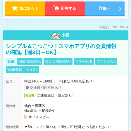
気になる！
応募する
詳細へ
掲載日：2026.08.04
未読
シンプル＆こつこつ！スマホアプリの会員情報
の確認【週3日～OK】
派遣
職種未経験OK
社会人未経験OK
大学生歓迎
ブランクOK
WEB登録・面接OK
時給1400～1600円 ※日払いOK(規定あり)
給与
交通費別途支給あり
交通費支給（規定あり）
交通費
仙台市青葉区
勤務地
仙台駅から徒歩3分
オフィスビル
▼5h～シフト選べる ＊9時～21時間でご相談ください！
勤務時間