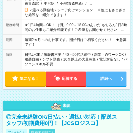
東青森駅
/
中沢駅
/
小柳(青森県)駅
/
…
＜選べる勤務地＞シニア向けマンション ※他にもさまざま
な施設をご紹介できます！
★1日4時間～OK！ （例）9:00～18:00のあいだ もちろん1日8時
勤務時間
間のお仕事もご紹介可能です！ご希望をお聞かせください！★
家庭の都合でお休みが必要な場合も遠慮なくご相談ください。
※週最低15時間以上の勤務が必要です
短期2ヵ月～のお仕事です。開始日はご相談ください！ ★急募
期間
です！
日払いOK
/
履歴書不要
/
40～50代活躍中
/
副業・WワークOK
/
特徴
服装自由
/
シフト勤務
/
10名以上の大量募集
/
電話対応なし
/
パ
ソコンスキル不要
気になる！
応募する
詳細へ
未読
◎完全未経験OK/日払い・週払い対応！配送ス
タッフ/初期費用0円！【JCSロジスコ】
アルバイト
職種未経験OK