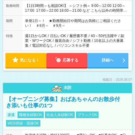
【1日3時間～も相談OK!】 ＜シフト例＞ 9:00～12:00 12:00～
勤務時間
17:00 17:00～22:00 18:00～21:00 など こちら以外の時間帯も
お気軽にご相談ください！
単発1日～！ ★勤務開始日や期間はお気軽にご相談くださ
期間
い！ ＃8月～ ＃9月～
週1日からOK
/
日払いOK
/
履歴書不要
/
40～50代活躍中
/
副
特徴
業・WワークOK
/
服装自由
/
シフト勤務
/
10名以上の大量募
集
/
電話対応なし
/
パソコンスキル不要
気になる！
応募する
詳細へ
掲載日：2026.08.07
未読
【オープニング募集】おばあちゃんのお散歩付
き添いも仕事の1つ
派遣
職種未経験OK
社会人未経験OK
ブランクOK
WEB登録・面接OK