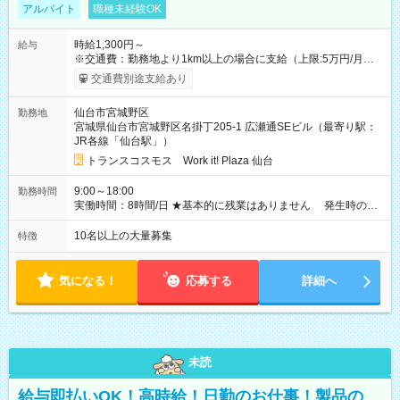
アルバイト
職種未経験OK
時給1,300円～
給与
※交通費：勤務地より1km以上の場合に支給（上限:5万円/月・
2,500円/日） ※残業代：残業発生時は1分単位で支給 ※研修中の
交通費別途支給あり
給与変動なし ＜ 収入例 ＞ ■週5日勤務の場合… 月収22万8,800
円以上可能 ※交通費別途支給 （時給1,300円×8時間×22日） ■週
仙台市宮城野区
勤務地
4日勤務の場合… 月収16万6,400円以上可能 ※交通費別途支給
宮城県仙台市宮城野区名掛丁205-1 広瀬通SEビル（最寄り駅：
（時給1,300円×8時間×16日） 【試用期間】試用期間なし
JR各線「仙台駅」）
トランスコスモス Work it! Plaza 仙台
9:00～18:00
勤務時間
実働時間：8時間/日 ★基本的に残業はありません 発生時の残
業代は1分単位で支給いたします
10名以上の大量募集
特徴
気になる！
応募する
詳細へ
未読
給与即払いOK！高時給！日勤のお仕事！製品の