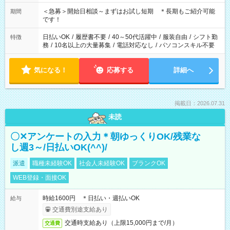
＜急募＞開始日相談～まずはお試し短期 ＊長期もご紹介可能
期間
です！
日払いOK
/
履歴書不要
/
40～50代活躍中
/
服装自由
/
シフト勤
特徴
務
/
10名以上の大量募集
/
電話対応なし
/
パソコンスキル不要
気になる！
応募する
詳細へ
掲載日：2026.07.31
未読
〇✕アンケートの入力＊朝ゆっくりOK/残業な
し週3～/日払いOK(^^)/
派遣
職種未経験OK
社会人未経験OK
ブランクOK
WEB登録・面接OK
時給1600円 ＊日払い・週払いOK
給与
交通費別途支給あり
交通時支給あり（上限15,000円まで/月）
交通費