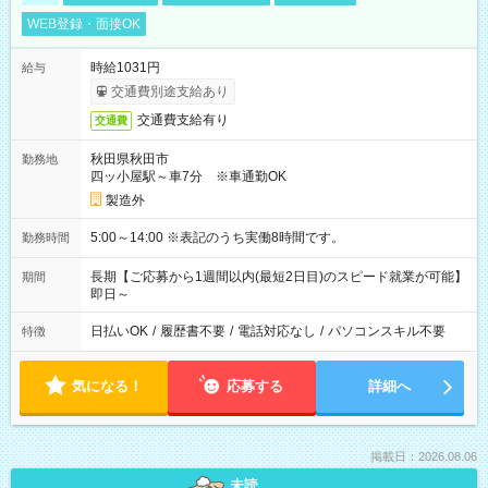
WEB登録・面接OK
時給1031円
給与
交通費別途支給あり
交通費支給有り
交通費
秋田県秋田市
勤務地
四ッ小屋駅～車7分 ※車通勤OK
製造外
5:00～14:00 ※表記のうち実働8時間です。
勤務時間
長期【ご応募から1週間以内(最短2日目)のスピード就業が可能】
期間
即日～
日払いOK
/
履歴書不要
/
電話対応なし
/
パソコンスキル不要
特徴
気になる！
応募する
詳細へ
掲載日：2026.08.06
未読