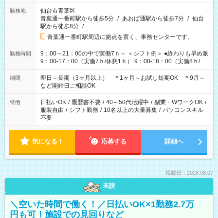
仙台市青葉区
勤務地
青葉通一番町駅から徒歩5分
/
あおば通駅から徒歩7分
/
仙台
駅から徒歩8分
/
…
青葉通一番町駅周辺に拠点を置く、事務センターです。
9：00～21：00の中で実働7ｈ～ ＜シフト例＞ ●終わりも早め派
勤務時間
9：00-17：00（実働7ｈ/休憩1ｈ） 9：00-18：00（実働8ｈ/休
憩1ｈ） 10：00-19：00（実働8ｈ/休憩1ｈ） ●朝ゆっくり派
11：00-20：00（実働8ｈ/休憩1ｈ） 12：00-20：00（実働7ｈ/
即日～長期（3ヶ月以上） ＊1ヶ月～お試し短期OK ＊9月～
期間
休憩1ｈ） 12：00-21：00（実働8ｈ/休憩1ｈ） 13：00-22：
など開始日ご相談OK
00（実働8ｈ/休憩1ｈ） ＊時間帯固定OK
日払いOK
/
履歴書不要
/
40～50代活躍中
/
副業・WワークOK
/
特徴
服装自由
/
シフト勤務
/
10名以上の大量募集
/
パソコンスキル
不要
気になる！
応募する
詳細へ
掲載日：2026.08.07
未読
＼空いた時間で働く！／日払いOK×1勤務2.7万
円も可！施設での見回りなど