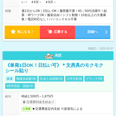
い！ ＃8月～ ＃9月～
週1日からOK
/
日払いOK
/
履歴書不要
/
40～50代活躍中
/
副
特徴
業・WワークOK
/
服装自由
/
シフト勤務
/
10名以上の大量募
集
/
電話対応なし
/
パソコンスキル不要
気になる！
応募する
詳細へ
掲載日：2026.08.07
未読
《単発1日OK！日払い可》＊文房具のモクモク
シール貼り
派遣
職種未経験OK
社会人未経験OK
大学生歓迎
ブランクOK
WEB登録・面接OK
時給1,500円～1,875円
給与
交通費別途支給あり
■ 交通費規定内支給 ※派遣先による
交通費