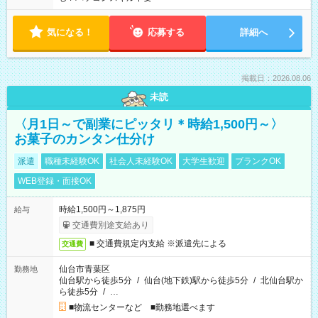
気になる！
応募する
詳細へ
掲載日：2026.08.06
未読
〈月1日～で副業にピッタリ＊時給1,500円～〉
お菓子のカンタン仕分け
派遣
職種未経験OK
社会人未経験OK
大学生歓迎
ブランクOK
WEB登録・面接OK
時給1,500円～1,875円
給与
交通費別途支給あり
■ 交通費規定内支給 ※派遣先による
交通費
仙台市青葉区
勤務地
仙台駅から徒歩5分
/
仙台(地下鉄)駅から徒歩5分
/
北仙台駅か
ら徒歩5分
/
…
■物流センターなど ■勤務地選べます