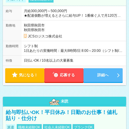
月給300,000円～500,000円
給与
★配達個数が増えるとさらに給与UP！ 1番稼ぐ人で月120万ほ
ど！ ・主要都市エリア 月収55万円／週5日稼働 月収65万~112
万円／週6日稼働 ・地方郊外エリア 月収40万円／週5日稼働 月
秋田県秋田市
勤務地
収40万円~50万円／週6日稼働 ＜モデルイメージ＞ ■月収50万
秋田県秋田市
円 (27歳男性/江東区在住)※元建築関係 1日150個配達×25日勤務
JCSロジスコ株式会社
(日休み) ■月収80万円(43歳男性/墨田区在住)※元営業 1日200個
配達×25日勤務(月休み) 【試用期間】試用期間なし
シフト制
勤務時間
1日あたりの実働時間：最大8時間/日 8:00～20:00（シフト制/実
働8時間） ※週5日勤務（場所次第では週4も有り） ※配達状況
によって時間外での勤務可能性有り ※案件により多少の前後あ
日払いOK / 10名以上の大量募集
特徴
り ※配達が完了次第、帰社OKです
気になる！
応募する
詳細へ
未読
給与即払いOK！平日休み！日勤のお仕事！値札
貼り・仕分け
派遣
職種未経験OK
社会人未経験OK
ブランクOK