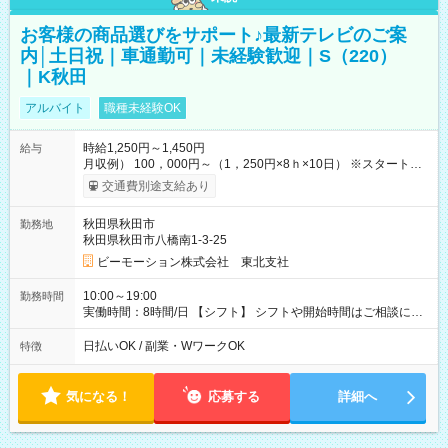
お客様の商品選びをサポート♪最新テレビのご案
内│土日祝｜車通勤可｜未経験歓迎｜S（220）
｜K秋田
アルバイト
職種未経験OK
時給1,250円～1,450円
給与
月収例） 100，000円～（1，250円×8ｈ×10日） ※スタート時
給は経験・能力等を考慮 【給与支給日】 月末締めの翌月15日払
交通費別途支給あり
い ＊15日が土日祝の場合は前日の平日 ＊日払いも選べます！
【交通費】 全額支給 ・公共交通機関の往復代 ・マイカー通勤の
秋田県秋田市
勤務地
場合ガソリン代を支給（勤務地などの条件・規定あり） 【試用
秋田県秋田市八橋南1-3-25
期間】試用期間なし
ビーモーション株式会社 東北支社
10:00～19:00
勤務時間
実働時間：8時間/日 【シフト】 シフトや開始時間はご相談に応
じます。 【休憩】 休憩60分 ※昼40分/夕方20分 【残業】 残業は
ほぼありません。
日払いOK / 副業・WワークOK
特徴
気になる！
応募する
詳細へ