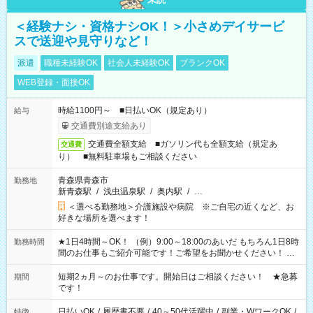
＜経験ナシ・資格ナシOK！＞小さめデイサービ
スで送迎や見守りなど！
派遣
職種未経験OK
社会人未経験OK
ブランクOK
WEB登録・面接OK
時給1100円～ ■日払いOK（規定あり）
給与
交通費別途支給あり
交通費全額支給 ■ガソリン代も全額支給（規定あ
交通費
り） ■無料駐車場もご相談ください
青森県青森市
勤務地
新青森駅
/
浅虫温泉駅
/
奥内駅
/
…
＜選べる勤務地＞介護施設や病院 ※ご自宅の近くなど、お
好きな場所を選べます！
★1日4時間～OK！ （例）9:00～18:00のあいだ もちろん1日8時
勤務時間
間のお仕事もご紹介可能です！ご希望をお聞かせください！ ★
家庭の都合でお休みが必要な場合も遠慮なくご相談ください。
※週最低15時間以上の勤務が必要です
短期2ヵ月～のお仕事です。開始日はご相談ください！ ★急募
期間
です！
日払いOK
/
履歴書不要
/
40～50代活躍中
/
副業・WワークOK
/
特徴