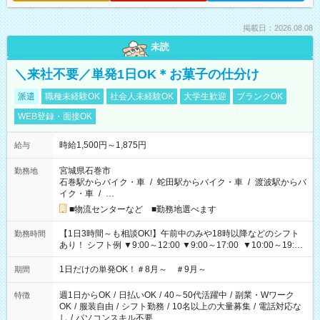
掲載日：2026.08.08
未読
＼来社不要／単発1日OK＊お菓子の仕分け
派遣
職種未経験OK
社会人未経験OK
大学生歓迎
ブランクOK
WEB登録・面接OK
時給1,500円～1,875円
給与
宮城県石巻市
勤務地
石巻駅からバイク・車
/
蛇田駅からバイク・車
/
渡波駅からバ
イク・車
/
…
■物流センターなど ■勤務地選べます
【1日3時間～も相談OK!】午前中のみや18時以降などのシフト
勤務時間
あり！ シフト例 ▼9:00～12:00 ▼9:00～17:00 ▼10:00～19:00
▼18:00～21:00
1日だけの単発OK！＃8月～ ＃9月～
期間
週1日からOK
/
日払いOK
/
40～50代活躍中
/
副業・Wワーク
特徴
OK
/
服装自由
/
シフト勤務
/
10名以上の大量募集
/
電話対応な
し
/
パソコンスキル不要