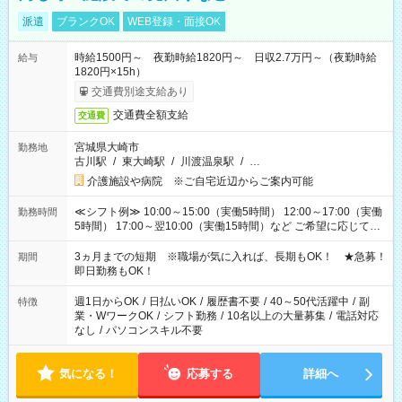
派遣
ブランクOK
WEB登録・面接OK
時給1500円～ 夜勤時給1820円～ 日収2.7万円～（夜勤時給
給与
1820円×15h）
交通費別途支給あり
交通費全額支給
交通費
宮城県大崎市
勤務地
古川駅
/
東大崎駅
/
川渡温泉駅
/
…
介護施設や病院 ※ご自宅近辺からご案内可能
≪シフト例≫ 10:00～15:00（実働5時間） 12:00～17:00（実働
勤務時間
5時間） 17:00～翌10:00（実働15時間）など ご希望に応じて、
働く時間は調整できます！ お気軽に担当へ相談ください！
3ヵ月までの短期 ※職場が気に入れば、長期もOK！ ★急募！
期間
即日勤務もOK！
週1日からOK
/
日払いOK
/
履歴書不要
/
40～50代活躍中
/
副
特徴
業・WワークOK
/
シフト勤務
/
10名以上の大量募集
/
電話対応
なし
/
パソコンスキル不要
気になる！
応募する
詳細へ