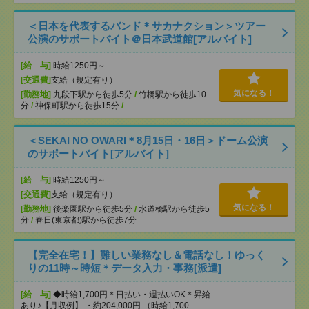
＜日本を代表するバンド＊サカナクション＞ツアー
公演のサポートバイト＠日本武道館[アルバイト]
[給 与]
時給1250円～
[交通費]
支給（規定有り）
気になる！
[勤務地]
九段下駅から徒歩5分
/
竹橋駅から徒歩10
分
/
神保町駅から徒歩15分
/
…
＜SEKAI NO OWARI＊8月15日・16日＞ドーム公演
のサポートバイト[アルバイト]
[給 与]
時給1250円～
[交通費]
支給（規定有り）
気になる！
[勤務地]
後楽園駅から徒歩5分
/
水道橋駅から徒歩5
分
/
春日(東京都)駅から徒歩7分
【完全在宅！】難しい業務なし＆電話なし！ゆっく
りの11時～時短＊データ入力・事務[派遣]
[給 与]
◆時給1,700円＊日払い・週払いOK＊昇給
あり♪【月収例】 ・約204,000円 （時給1,700