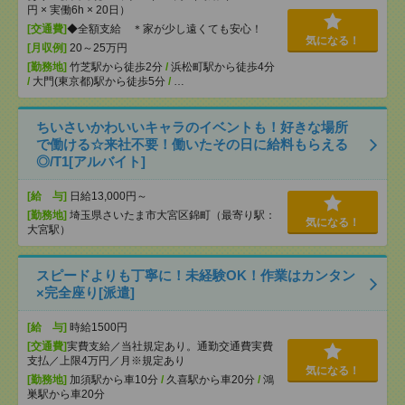
円 × 実働6h × 20日）
[交通費]
◆全額支給 ＊家が少し遠くても安心！
気になる！
[月収例]
20～25万円
[勤務地]
竹芝駅から徒歩2分
/
浜松町駅から徒歩4分
/
大門(東京都)駅から徒歩5分
/
…
ちいさいかわいいキャラのイベントも！好きな場所
で働ける☆来社不要！働いたその日に給料もらえる
◎/T1[アルバイト]
[給 与]
日給13,000円～
[勤務地]
埼玉県さいたま市大宮区錦町（最寄り駅：
気になる！
大宮駅）
スピードよりも丁寧に！未経験OK！作業はカンタン
×完全座り[派遣]
[給 与]
時給1500円
[交通費]
実費支給／当社規定あり。通勤交通費実費
支払／上限4万円／月※規定あり
気になる！
[勤務地]
加須駅から車10分
/
久喜駅から車20分
/
鴻
巣駅から車20分