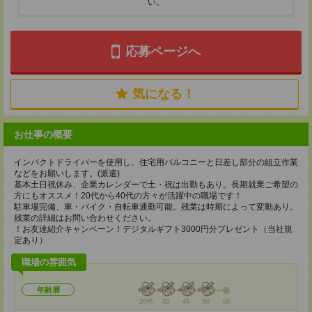
い。
応募ページへ
気になる！
お仕事の概要
インパクトドライバーを使用し、住宅用バルコニーと日差し部分の組立作業
などをお願いします。(派遣)
基本土日祝休み、企業カレンダーで土・祝は出勤もあり。長期就業ご希望の
方にもオススメ！20代から40代の方々が活躍中の職場です！
駐車場完備、車・バイク・自転車通勤可能。残業は時期によって変動あり。
残業の詳細はお問い合わせください。
！お友達紹介キャンペーン！デジタルギフト3000円分プレゼント（当社規
定あり）
職場の雰囲気
年齢層
20代
30
40
50
60