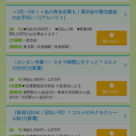
＜1日～OK！＞あの有名企業も！展示会や株主総会
のお手伝い！[アルバイト]
[給 与]
■日給16,840円～ ■日払いOK ■実働3時
間5,120円のお仕事あります！
[交通費]
一部支給
気になる！
[勤務地]
東京駅
/
水道橋駅
/
有楽町駅
/
…
〈カンタン作業！〉スキマ時間にサクッと＊コスメ
の仕分け[派遣]
[給 与]
時給1,500円～1,875円
[交通費]
■ 交通費規定内支給 ※派遣先による
気になる！
[勤務地]
秦野駅から徒歩5分
/
東海大学前駅から徒
歩5分
/
渋沢駅から徒歩5分
/
…
《単発1日OK！日払い可》＊コスメのモクモクシー
ル貼り[派遣]
[給 与]
時給1,500円～1,875円