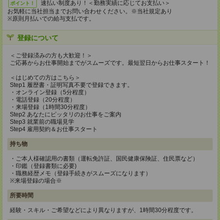
速払い制度あり！＜勤務実績に応じてお支払い＞
ポイント！
お気軽に当社担当までお問い合わせください。※当社規定あり
※原則月払いでの給与支払です。
登録について
＜ご登録済みの方も大歓迎！＞
ご応募からお仕事開始までがスムーズです。最短翌日からお仕事スタート！
＜はじめての方はこちら＞
Step1 履歴書・証明写真不要で登録できます。
・オンライン登録（5分程度）
・電話登録（20分程度）
・来場登録（1時間30分程度）
Step2 あなたにピッタリのお仕事をご案内
Step3 就業前の職場見学
Step4 雇用契約＆お仕事スタート
持ち物
・ご本人様確認用の書類（運転免許証、国民健康保険証、住民票など）
・印鑑（登録書類に必要)
・職務経歴メモ（登録手続きがスムーズになります）
※来場登録の場合※
所要時間
経験・スキル・ご希望などにより異なりますが、1時間30分程度です。