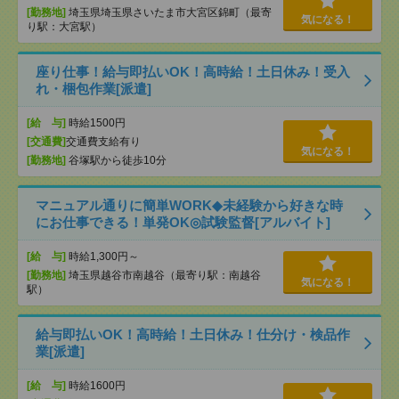
[勤務地]
埼玉県埼玉県さいたま市大宮区錦町（最寄
気になる！
り駅：大宮駅）
座り仕事！給与即払いOK！高時給！土日休み！受入
れ・梱包作業[派遣]
[給 与]
時給1500円
[交通費]
交通費支給有り
気になる！
[勤務地]
谷塚駅から徒歩10分
マニュアル通りに簡単WORK◆未経験から好きな時
にお仕事できる！単発OK◎試験監督[アルバイト]
[給 与]
時給1,300円～
[勤務地]
埼玉県越谷市南越谷（最寄り駅：南越谷
気になる！
駅）
給与即払いOK！高時給！土日休み！仕分け・検品作
業[派遣]
[給 与]
時給1600円