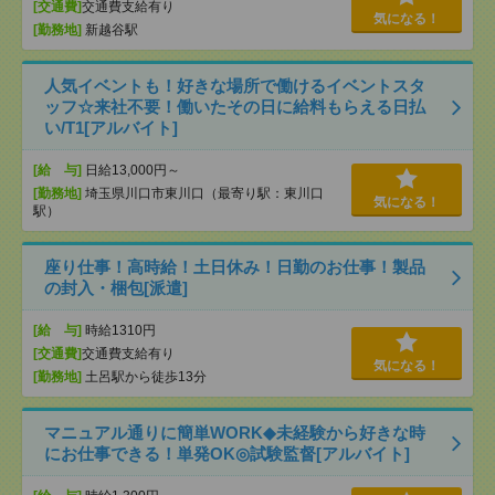
[交通費]
交通費支給有り
気になる！
[勤務地]
新越谷駅
人気イベントも！好きな場所で働けるイベントスタ
ッフ☆来社不要！働いたその日に給料もらえる日払
い/T1[アルバイト]
[給 与]
日給13,000円～
[勤務地]
埼玉県川口市東川口（最寄り駅：東川口
気になる！
駅）
座り仕事！高時給！土日休み！日勤のお仕事！製品
の封入・梱包[派遣]
[給 与]
時給1310円
[交通費]
交通費支給有り
気になる！
[勤務地]
土呂駅から徒歩13分
マニュアル通りに簡単WORK◆未経験から好きな時
にお仕事できる！単発OK◎試験監督[アルバイト]