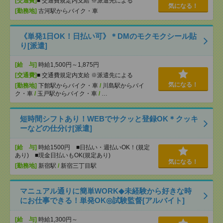
[交通費]
■ 交通費規定内支給 ※派遣先による
気になる！
[勤務地]
古河駅からバイク・車
《単発1日OK！日払い可》＊DMのモクモクシール貼
り[派遣]
[給 与]
時給1,500円～1,875円
[交通費]
■ 交通費規定内支給 ※派遣先による
気になる！
[勤務地]
下館駅からバイク・車
/
川島駅からバイ
ク・車
/
玉戸駅からバイク・車
/
…
短時間シフトあり！WEBでサクッと登録OK＊クッキ
ーなどの仕分け[派遣]
[給 与]
時給1500円 ■日払い・週払いOK！(規定
あり) ■現金日払いもOK(規定あり)
気になる！
[勤務地]
新宿駅
/
新宿三丁目駅
マニュアル通りに簡単WORK◆未経験から好きな時
にお仕事できる！単発OK◎試験監督[アルバイト]
[給 与]
時給1,300円～