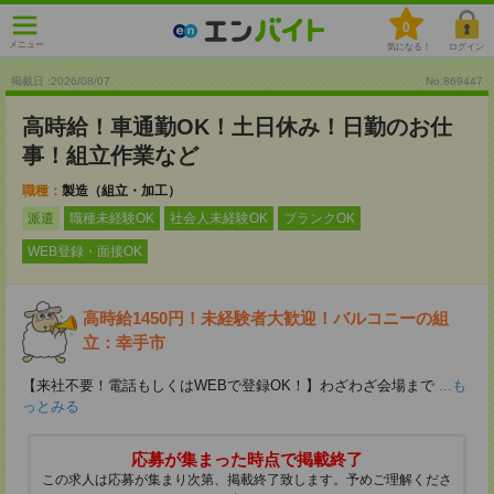
0
メニュー
気になる！
ログイン
掲載日 :2026
/
08
/
07
No.869447
高時給！車通勤OK！土日休み！日勤のお仕
事！組立作業など
職種：
製造（組立・加工）
派遣
職種未経験OK
社会人未経験OK
ブランクOK
WEB登録・面接OK
高時給1450円！未経験者大歓迎！バルコニーの組
立：幸手市
【来社不要！電話もしくはWEBで登録OK！】わざわざ会場まで
...も
っとみる
応募が集まった時点で掲載終了
この求人は応募が集まり次第、掲載終了致します。予めご理解くださ