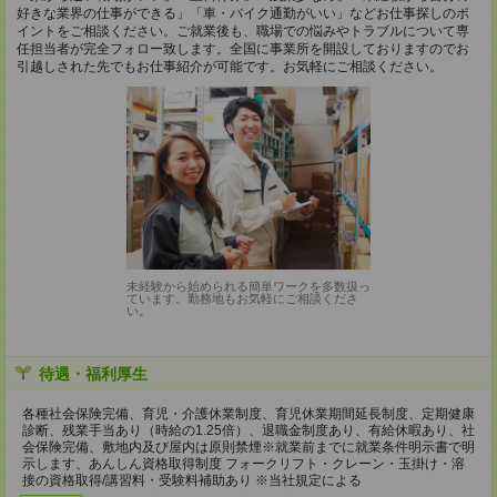
好きな業界の仕事ができる」「車・バイク通勤がいい」などお仕事探しのポ
イントをご相談ください。ご就業後も、職場での悩みやトラブルについて専
任担当者が完全フォロー致します。全国に事業所を開設しておりますのでお
引越しされた先でもお仕事紹介が可能です。お気軽にご相談ください。
未経験から始められる簡単ワークを多数扱っ
ています。勤務地もお気軽にご相談くださ
い。
待遇・福利厚生
各種社会保険完備、育児・介護休業制度、育児休業期間延長制度、定期健康
診断、残業手当あり（時給の1.25倍）、退職金制度あり、有給休暇あり、社
会保険完備、敷地内及び屋内は原則禁煙※就業前までに就業条件明示書で明
示します、あんしん資格取得制度 フォークリフト・クレーン・玉掛け・溶
接の資格取得/講習料・受験料補助あり ※当社規定による