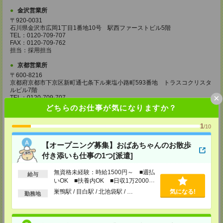
金沢営業所
〒920-0031
石川県金沢市広岡1丁目1番地10号 駅西ファーストビル5階
TEL：0120-709-707
FAX：0120-709-762
担当：採用担当
京都営業所
〒600-8216
京都府京都市下京区新町通七条下ル東塩小路町593番地 トラスコクリスタ
ルビル7階
×
TEL：0120-709-707
FAX：0120-709-751
どちらのお仕事が気になりますか？
担当：採用担当
1
/10
大阪営業所
〒530-0017
【オープニング募集】おばあちゃんのお散歩
大阪府大阪市北区角田町8番1号 大阪梅田ツインタワーズ・ノース34階
TEL：0120-995-985
付き添いも仕事の1つ[派遣]
FAX：0120-992-568
担当：採用担当
無資格未経験：時給1500円～ ■週払
給与
いOK ■扶養内OK ■日収1万2000円
神戸営業所
以上
巣鴨駅 / 目白駅 / 北池袋駅 / …
気になる!
〒650-0044
勤務地
兵庫県神戸市中央区東川崎町1丁目3番3号 神戸ハーバーランドセンタービ
ル18階
TEL：0120-995-984
FAX：0120-709-785