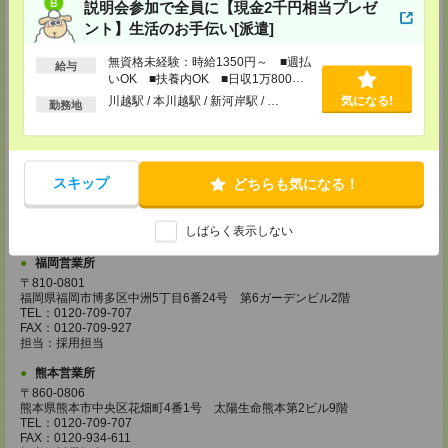
説明会参加で全員に【現金2千円相当プレゼ
担当：採用担当
ント】生活のお手伝い[派遣]
広島営業所
無資格未経験：時給1350円～ ■週払
〒730-0031
給与
広島県広島市中区紙屋町2丁目1番地22号 広島興銀ビル11階
いOK ■扶養内OK ■日収1万800円
TEL：0120-709-707
以上
川越駅 / 本川越駅 / 新河岸駅 / …
気になる!
勤務地
FAX：0120-934-504
担当：採用担当
松山営業所
〒790-0003
スキップ
どちらも気になる！
愛媛県松山市三番町7丁目1番地21号 ジブラルタ生命松山ビル8階
TEL：0120-709-707
FAX：0120-709-890
しばらく表示しない
担当：採用担当
福岡営業所
〒810-0801
福岡県福岡市博多区中洲5丁目6番24号 第6ガーデンビル2階
TEL：0120-709-707
FAX：0120-709-927
担当：採用担当
熊本営業所
〒860-0806
熊本県熊本市中央区花畑町4番1号 太陽生命熊本第2ビル9階
TEL：0120-709-707
FAX：0120-934-611