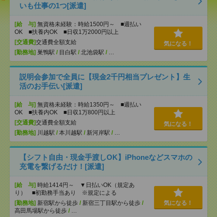
いも仕事の1つ[派遣]
[給 与]
無資格未経験：時給1500円～ ■週払い
OK ■扶養内OK ■日収1万2000円以上
[交通費]
交通費全額支給
気になる！
[勤務地]
巣鴨駅
/
目白駅
/
北池袋駅
/
…
説明会参加で全員に【現金2千円相当プレゼント】生
活のお手伝い[派遣]
[給 与]
無資格未経験：時給1350円～ ■週払い
OK ■扶養内OK ■日収1万800円以上
[交通費]
交通費全額支給
気になる！
[勤務地]
川越駅
/
本川越駅
/
新河岸駅
/
…
【シフト自由・現金手渡しOK】iPhoneなどスマホの
充電を繋げるだけ！[派遣]
[給 与]
時給1414円～ ▼日払いOK（規定あ
り） ■初勤務手当あり ※規定による
[勤務地]
新宿駅から徒歩
/
新宿三丁目駅から徒歩
/
気になる！
高田馬場駅から徒歩
/
…