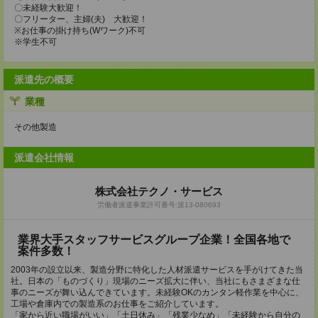
〇未経験大歓迎！
〇フリーター、主婦(夫) 大歓迎！
※お仕事の掛け持ち(Wワーク)不可
※学生不可
派遣先の概要
業種
その他製造
派遣会社情報
株式会社テクノ・サービス
労働者派遣事業許可番号:派13-080693
業界大手スタッフサービスグループ企業！全国各地で
案件多数！
2003年の設立以来、製造分野に特化した人材派遣サービスを手がけてきた当
社。日本の「ものづくり」現場のニーズ拡大に伴い、当社にもさまざまな仕
事のニーズが舞い込んできています。未経験OKのカンタン軽作業を中心に、
工場や倉庫内での製造系のお仕事をご紹介しています。
「家から近い職場がいい」「土日休み」「残業少なめ」「未経験から自分の