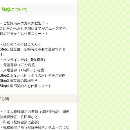
登録について
＜ご登録済みの方も大歓迎！＞
ご応募からお仕事開始までがスムーズです。
最短翌日からお仕事スタート！
＜はじめての方はこちら＞
Step1 履歴書・証明写真不要で登録できま
す。
・オンライン登録（5分程度）
・電話登録（20分程度）
・来場登録（1時間30分程度）
Step2 あなたにピッタリのお仕事をご案内
Step3 就業前の職場見学
Step4 雇用契約＆お仕事スタート
持ち物
・ご本人様確認用の書類（運転免許証、国民
健康保険証、住民票など）
・印鑑（登録書類に必要)
・職務経歴メモ（登録手続きがスムーズにな