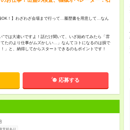
録OK！】わざわざ会場まで行って…履歴書を用意して…なん
ない”では大違いですよ！話だけ聞いて、いざ始めてみたら「雰
してたのより仕事がムズかしい…」なんてコトになるのは損で
し！」と、納得してからスタートできるのもポイントです！
応募する
円
途支給あり