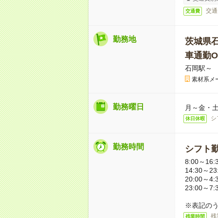
交通
交通費
勤務地
茨城県
車通勤O
石岡駅～ 
素材系メ
勤務曜日
月～金・
シ
休日休暇
勤務時間
シフト
8:00～16:
14:30～23
20:00～4:
23:00～7:
※表記のう
残
残業時間