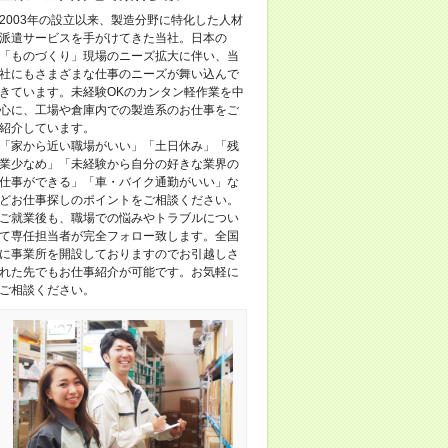
2003年の設立以来、製造分野に特化した人材
派遣サービスを手がけてきた当社。日本の
「ものづくり」現場のニーズ拡大に伴い、当
社にもさまざまな仕事のニーズが舞い込んで
きています。未経験OKのカンタン軽作業を中
心に、工場や倉庫内での製造系のお仕事をご
紹介しています。
「家から近い職場がいい」「土日休み」「残
業少なめ」「未経験から自分の好きな業界の
仕事ができる」「車・バイク通勤がいい」な
どお仕事探しのポイントをご相談ください。
ご就業後も、職場での悩みやトラブルについ
て専任担当者が完全フォロー致します。全国
に事業所を開設しておりますのでお引越しさ
れた先でもお仕事紹介が可能です。お気軽に
ご相談ください。