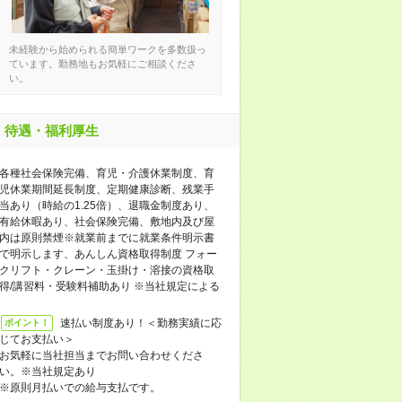
未経験から始められる簡単ワークを多数扱っ
ています。勤務地もお気軽にご相談くださ
い。
待遇・福利厚生
各種社会保険完備、育児・介護休業制度、育
児休業期間延長制度、定期健康診断、残業手
当あり（時給の1.25倍）、退職金制度あり、
有給休暇あり、社会保険完備、敷地内及び屋
内は原則禁煙※就業前までに就業条件明示書
で明示します、あんしん資格取得制度 フォー
クリフト・クレーン・玉掛け・溶接の資格取
得/講習料・受験料補助あり ※当社規定による
速払い制度あり！＜勤務実績に応
ポイント！
じてお支払い＞
お気軽に当社担当までお問い合わせくださ
い。※当社規定あり
※原則月払いでの給与支払です。