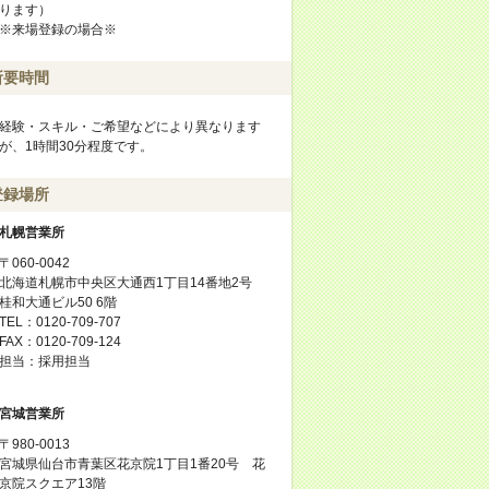
ります）
※来場登録の場合※
所要時間
経験・スキル・ご希望などにより異なります
が、1時間30分程度です。
登録場所
札幌営業所
〒060-0042
北海道札幌市中央区大通西1丁目14番地2号
桂和大通ビル50 6階
TEL：0120-709-707
FAX：0120-709-124
担当：採用担当
宮城営業所
〒980-0013
宮城県仙台市青葉区花京院1丁目1番20号 花
京院スクエア13階