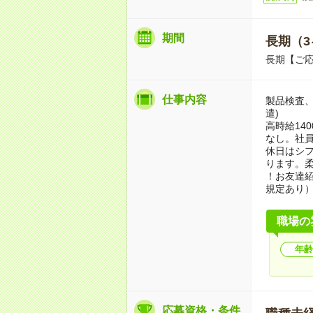
期間
長期（3
長期【ご応
仕事内容
製品検査
遣)
高時給14
なし。社員
休日はシフ
ります。
！お友達紹
規定あり
職場の
年齢
応募資格・条件