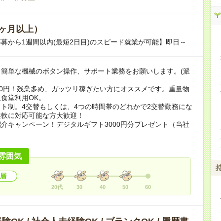
ヶ月以上）
募から1週間以内(最短2日目)のスピード就業が可能】即日～
、簡単な機械のボタン操作、サポート業務をお願いします。(派
00円！残業多め、ガッツリ稼ぎたい方にオススメです。重量物
食堂利用OK。
ト制。4交替もしくは、4つの時間帯のどれかで2交替勤務にな
柔軟に対応可能な方大歓迎！
介キャンペーン！デジタルギフト3000円分プレゼント（当社
）
雰囲気
層
20代
30
40
50
60