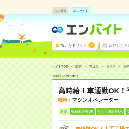
エン派遣
エン バイト
0
気になるリスト
保存した希
バイトTOP
関東
茨城県
石岡市
高時
掲載日 :
2026
/
08
/
06
高時給！車通勤OK
マシンオペレーター
職種：
派遣
職種未経験OK
社会人未経験OK
未経験OK！大手工場