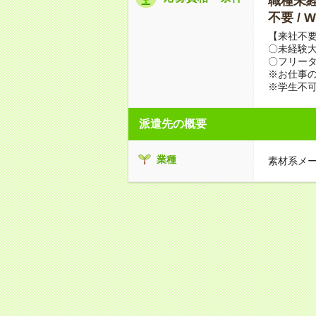
職種未経験
不要 /
【来社不要
〇未経験
〇フリータ
※お仕事の
※学生不
派遣先の概要
業種
素材系メ