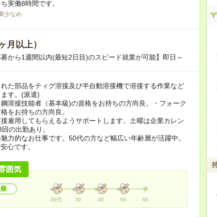
ち実働8時間です。
業少なめ
ヶ月以上）
募から1週間以内(最短2日目)のスピード就業が可能】即日～
された部品をティグ溶接及び半自動溶接機で溶接する作業など
ます。(派遣)
ス鋼溶接技能者（基本級)の資格をお持ちの方尚良。・フォーク
資格をお持ちの方尚良。
直接雇用してもらえるようサポートします。土曜は企業カレン
3回の出勤あり。
魅力的なお仕事です。50代の方など幅広い年齢層が活躍中。
で安心です。
雰囲気
層
20代
30
40
50
60