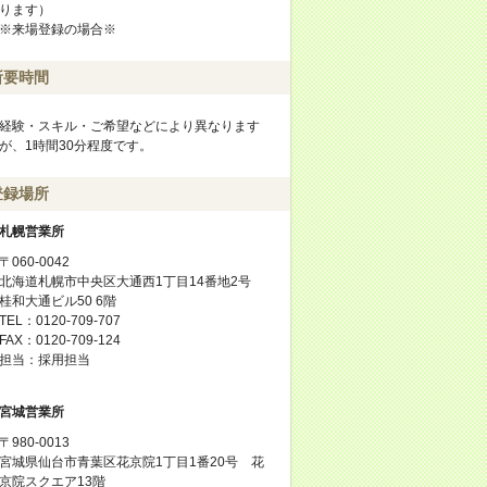
ります）
※来場登録の場合※
所要時間
経験・スキル・ご希望などにより異なります
が、1時間30分程度です。
登録場所
札幌営業所
〒060-0042
北海道札幌市中央区大通西1丁目14番地2号
桂和大通ビル50 6階
TEL：0120-709-707
FAX：0120-709-124
担当：採用担当
宮城営業所
〒980-0013
宮城県仙台市青葉区花京院1丁目1番20号 花
京院スクエア13階