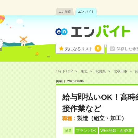
エン派遣
エン バイト
0
気になるリスト
保存した希
バイトTOP
東北
秋田県
北秋田市
給
掲載日 :
2026
/
08
/
06
給与即払いOK！高時
接作業など
製造（組立・加工）
職種：
派遣
ブランクOK
WEB登録・面接OK