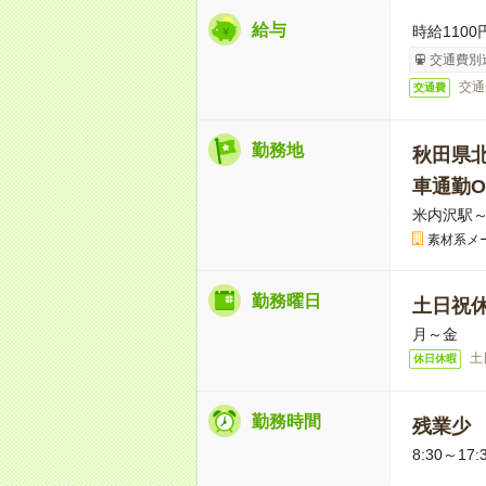
給与
時給1100
交通費別
交通
交通費
勤務地
秋田県
車通勤O
米内沢駅～
素材系メ
勤務曜日
土日祝
月～金
土
休日休暇
勤務時間
残業少
8:30～17: