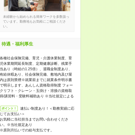
未経験から始められる簡単ワークを多数扱っ
ています。勤務地もお気軽にご相談くださ
い。
待遇・福利厚生
各種社会保険完備、育児・介護休業制度、育
児休業期間延長制度、定期健康診断、残業手
当あり（時給の1.25倍）、退職金制度あり、
有給休暇あり、社会保険完備、敷地内及び屋
内は原則禁煙※就業前までに就業条件明示書
で明示します、あんしん資格取得制度 フォー
クリフト・クレーン・玉掛け・溶接の資格取
得/講習料・受験料補助あり ※当社規定による
速払い制度あり！＜勤務実績に応
ポイント！
じてお支払い＞
お気軽に当社担当までお問い合わせくださ
い。※当社規定あり
※原則月払いでの給与支払です。