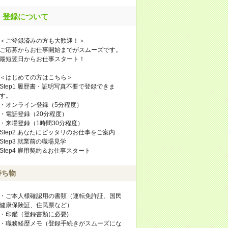
登録について
＜ご登録済みの方も大歓迎！＞
ご応募からお仕事開始までがスムーズです。
最短翌日からお仕事スタート！
＜はじめての方はこちら＞
Step1 履歴書・証明写真不要で登録できま
す。
・オンライン登録（5分程度）
・電話登録（20分程度）
・来場登録（1時間30分程度）
Step2 あなたにピッタリのお仕事をご案内
Step3 就業前の職場見学
Step4 雇用契約＆お仕事スタート
持ち物
・ご本人様確認用の書類（運転免許証、国民
健康保険証、住民票など）
・印鑑（登録書類に必要)
・職務経歴メモ（登録手続きがスムーズにな