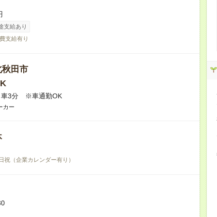
円
途支給あり
費支給有り
北秋田市
K
車3分 ※車通勤OK
ーカー
休
日祝（企業カレンダー有り）
30