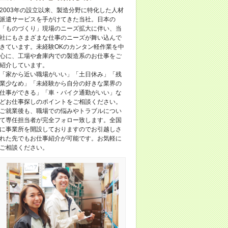
2003年の設立以来、製造分野に特化した人材
派遣サービスを手がけてきた当社。日本の
「ものづくり」現場のニーズ拡大に伴い、当
社にもさまざまな仕事のニーズが舞い込んで
きています。未経験OKのカンタン軽作業を中
心に、工場や倉庫内での製造系のお仕事をご
紹介しています。
「家から近い職場がいい」「土日休み」「残
業少なめ」「未経験から自分の好きな業界の
仕事ができる」「車・バイク通勤がいい」な
どお仕事探しのポイントをご相談ください。
ご就業後も、職場での悩みやトラブルについ
て専任担当者が完全フォロー致します。全国
に事業所を開設しておりますのでお引越しさ
れた先でもお仕事紹介が可能です。お気軽に
ご相談ください。