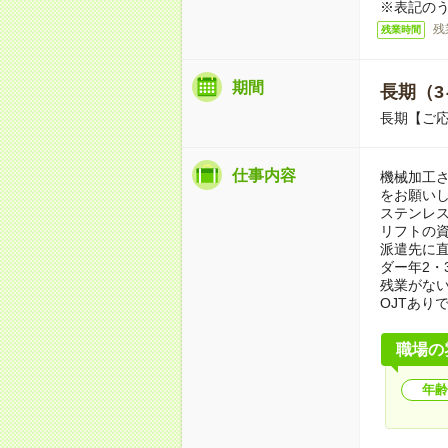
※表記のう
残
残業時間
期間
長期（3
長期【ご応
仕事内容
機械加工
をお願いし
ステンレ
リフトの
派遣先に
ダー年2・
残業がない
OJTあり
職場の
年齢