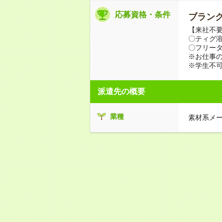
応募資格・条件
ブランク
【来社不要
〇ティグ
〇フリータ
※お仕事の
※学生不
派遣先の概要
業種
素材系メ