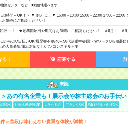
■物流センターなど ■勤務地選べます
日3時間～OK！＞ ▼ 例えば… ▼ 15:00～18:00 15:00～22:00 17:00～22
もお気軽にご相談ください！
発1日～！ ★勤務開始日や期間はお気軽にご相談ください！ ＃8月～ ＃9
1日からOK
/
日払いOK
/
履歴書不要
/
40～50代活躍中
/
副業・WワークOK
/
服装自
上の大量募集
/
電話対応なし
/
パソコンスキル不要
なる！
応募する
詳
未読
！＞あの有名企業も！展示会や株主総会のお手伝い
経験OK
社会人未経験OK
大学生歓迎
ブランクOK
WEB登録・面接OK
案件＞普段は味わえない貴重な体験が満載！