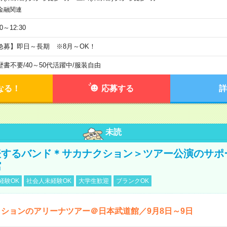
金融関連
30～12:30
急募】即日～長期 ※8月～OK！
歴書不要
/
40～50代活躍中
/
服装自由
なる！
応募する
詳
未読
表するバンド＊サカナクション＞ツアー公演のサポ
館
経験OK
社会人未経験OK
大学生歓迎
ブランクOK
ションのアリーナツアー＠日本武道館／9月8日～9日