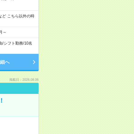
:00 など こちら以外の時
月～
由
/
シフト勤務
/
10名
細へ
掲載日：2026.08.06
！