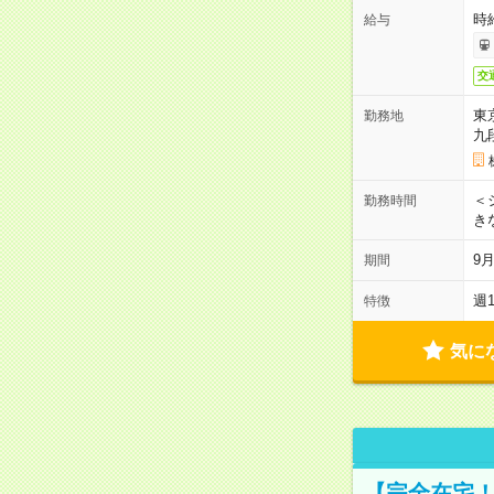
時
給与
交
東
勤務地
九
＜シ
勤務時間
き
9
期間
週
特徴
気に
【完全在宅！