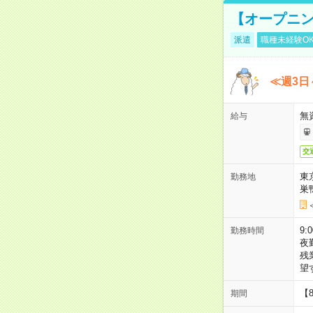
【オープニン
派遣
職種未経験O
≪週3日
無
給与
交
東
勤務地
巣
9:
勤務時間
夜
残
望
【
期間