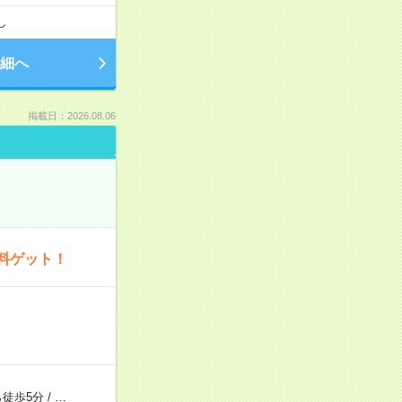
し
細へ
掲載日：2026.08.06
料ゲット！
徒歩5分
/
…