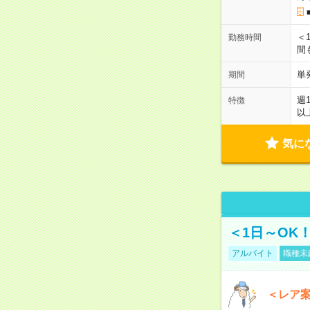
＜1
勤務時間
間
単
期間
週
特徴
以
気に
＜1日～OK
アルバイト
職種未
＜レア