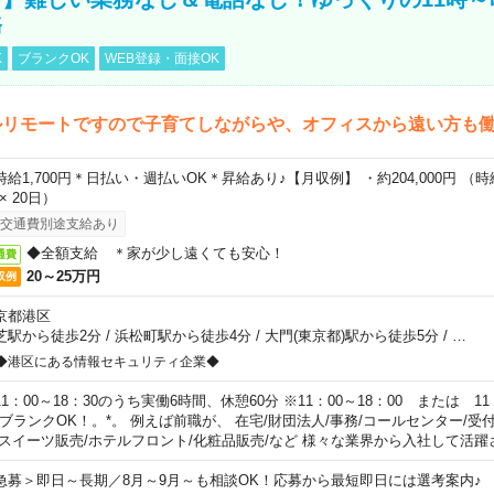
務
K
ブランクOK
WEB登録・面接OK
ルリモートですので子育てしながらや、オフィスから遠い方も
時給1,700円＊日払い・週払いOK＊昇給あり♪【月収例】 ・約204,000円 （時給1
 × 20日）
交通費別途支給あり
◆全額支給 ＊家が少し遠くても安心！
通費
20～25万円
収例
京都港区
芝駅から徒歩2分
/
浜松町駅から徒歩4分
/
大門(東京都)駅から徒歩5分
/
…
◆港区にある情報セキュリティ企業◆
11：00～18：30のうち実働6時間、休憩60分 ※11：00～18：00 または 11
。ブランクOK！。*。 例えば前職が、 在宅/財団法人/事務/コールセンター/受
 スイーツ販売/ホテルフロント/化粧品販売/など 様々な業界から入社して活躍
急募＞即日～長期／8月～9月～も相談OK！応募から最短即日には選考案内♪