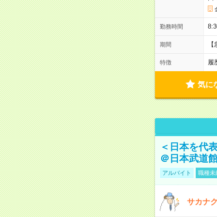
8:
勤務時間
【
期間
履
特徴
気に
＜日本を代
＠日本武道
アルバイト
職種未
サカナク