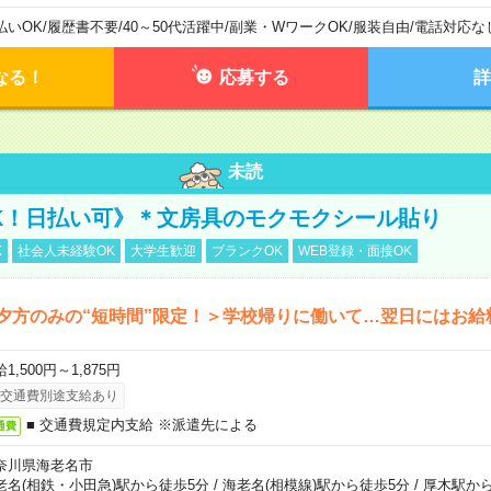
払いOK
/
履歴書不要
/
40～50代活躍中
/
副業・WワークOK
/
服装自由
/
電話対応な
なる！
応募する
詳
未読
K！日払い可》＊文房具のモクモクシール貼り
K
社会人未経験OK
大学生歓迎
ブランクOK
WEB登録・面接OK
夕方のみの“短時間”限定！＞学校帰りに働いて…翌日にはお給
1,500円～1,875円
交通費別途支給あり
■ 交通費規定内支給 ※派遣先による
通費
奈川県海老名市
老名(相鉄・小田急)駅から徒歩5分
/
海老名(相模線)駅から徒歩5分
/
厚木駅から