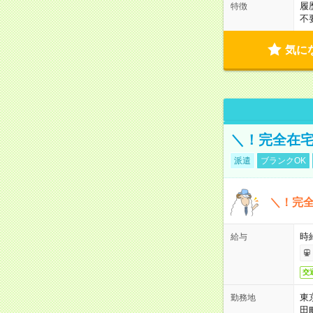
履
特徴
不
気に
＼！完全在宅
派遣
ブランクOK
＼！完全
時
給与
交
東
勤務地
田