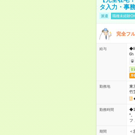
タ入力・事
派遣
職種未経験O
完全フ
◆
給与
6h
交
月
東
勤務地
竹
◆
勤務時間
*
フ
＜
期間