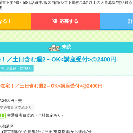
歴書不要
/
40～50代活躍中
/
服装自由
/
シフト勤務
/
10名以上の大量募集
/
電話対応
要
なる！
応募する
詳
未読
！／土日含む週2～OK<講座受付>@2400円
WEB登録・面接OK
在宅！／土日含む週2～OK<講座受付>@2400円
給2400円＋交
交通費別途支給あり
交通費実費支給（当社規定あり）
通費
京都港区
町(東京都)駅から徒歩4分
/
三田(東京都)駅から徒歩7分