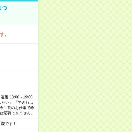
1つ
です。
番 10:00～19:00
がしたい」 「できれば
 今ご覧のお仕事で希
合は応募できません。
可能です！