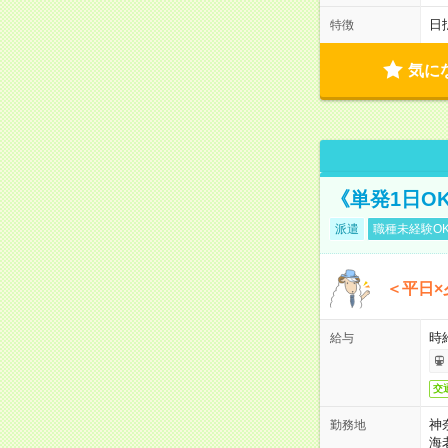
日
特徴
気に
《単発1日O
派遣
職種未経験O
＜平日×
時給
給与
交
神
勤務地
海