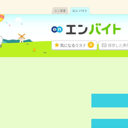
エン派遣
エン バイト
0
気になるリスト
保存した希