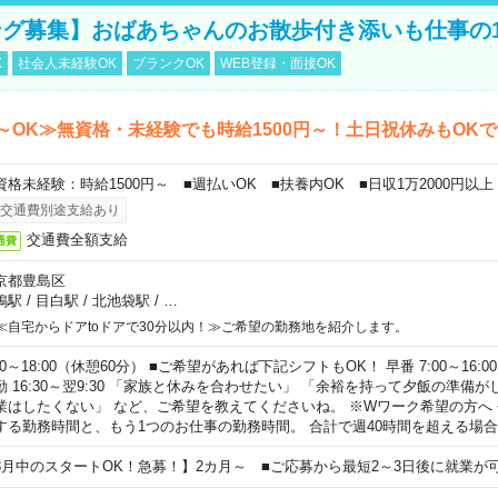
グ募集】おばあちゃんのお散歩付き添いも仕事の
K
社会人未経験OK
ブランクOK
WEB登録・面接OK
～OK≫無資格・未経験でも時給1500円～！土日祝休みもOK
資格未経験：時給1500円～ ■週払いOK ■扶養内OK ■日収1万2000円以上
交通費別途支給あり
交通費全額支給
通費
京都豊島区
鴨駅
/
目白駅
/
北池袋駅
/
…
≪自宅からドアtoドアで30分以内！≫ご希望の勤務地を紹介します。
00～18:00（休憩60分） ■ご希望があれば下記シフトもOK！ 早番 7:00～16:00 遅
勤 16:30～翌9:30 「家族と休みを合わせたい」 「余裕を持って夕飯の準備
業はしたくない」 など、ご希望を教えてくださいね。 ※Wワーク希望の方へ
する勤務時間と、もう1つのお仕事の勤務時間。 合計で週40時間を超える場
8月中のスタートOK！急募！】2カ月～ ■ご応募から最短2～3日後に就業が