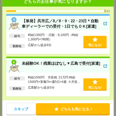
どちらのお仕事が気になりますか？
FAX：0120-992-568
担当：採用担当
1
/10
神戸営業所
〒650-0044
【単発】呉市広／8／8・9・22・23日＊自動
兵庫県神戸市中央区東川崎町1丁目3番3号 神戸ハーバーランドセンタービ
車ディーラーでの受付・1日でもＯＫ[派遣]
ル18階
TEL：0120-995-984
FAX：0120-709-785
時給1300円 ・日額：9,100円（時給
給与
担当：採用担当
1,300円×7時間）
広駅から徒歩9分
気になる!
広島営業所
勤務地
〒730-0031
広島県広島市中区紙屋町2丁目1番地22号 広島興銀ビル11階
TEL：0120-709-707
FAX：0120-934-504
未経験OK！残業ほぼなし▼広島で受付[派遣]
担当：採用担当
松山営業所
時給1500円 月収例 21万円 時給
給与
〒790-0003
1500円×実働7h×週5日×4週 ※月収例
愛媛県松山市三番町7丁目1番地21号 ジブラルタ生命松山ビル8階
を保証するものではありません。※給
TEL：0120-709-707
広島駅から徒歩5分
気になる!
勤務地
与即受取りサービス利用可（利用条件
FAX：0120-709-890
有）
担当：採用担当
福岡営業所
〒810-0801
スキップ
どちらも気になる！
福岡県福岡市博多区中洲5丁目6番24号 第6ガーデンビル2階
TEL：0120-709-707