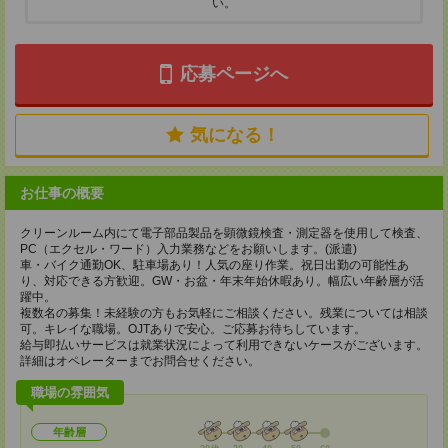
い。
応募ページへ
気になる！
お仕事の概要
クリーンルーム内にて電子部品製品を顕微鏡検査・測定器を使用して検査、
PC（エクセル・ワード）入力業務などをお願いします。(派遣)
車・バイク通勤OK、駐車場あり！人気の座り作業。祝日出勤の可能性あ
り、対応できる方歓迎。GW・お盆・年末年始休暇あり。幅広い年齢層が活
躍中。
複数名の募集！未経験の方もお気軽にご相談ください。残業については相談
可。キレイな職場。OJTありで安心。ご応募お待ちしています。
給与即払いサービスは就業状況によって利用できないケースがございます。
詳細はオペレーターまでお問合せください。
職場の雰囲気
年齢層