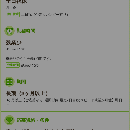
土日祝休
月～金
土日祝（企業カレンダー有り）
休日休暇
勤務時間
残業少
8:30～17:30
※表記のうち実働8時間です。
残業少なめ
残業時間
期間
長期（3ヶ月以上）
3ヶ月以上【ご応募から1週間以内(最短2日目)のスピード就業が可能】即日
～
応募資格・条件