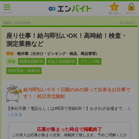
0
メニュー
気になる！
ログイン
掲載日 :2026
/
08
/
08
No.864917
座り仕事！給与即払いOK！高時給！検査・
測定業務など
職種：
軽作業（仕分け・ピッキング・検品、商品管理）
派遣
職種未経験OK
社会人未経験OK
ブランクOK
WEB登録・面接OK
給与即払いＯＫ！日勤のみの座って出来るお仕事で
す！：松江市北陵町
【来社不要！電話もしくはWEBで登録OK！】わざわざ会場まで
...も
っとみる
応募が集まった時点で掲載終了
この求人は応募が集まり次第、掲載終了致します。予めご理解くださ