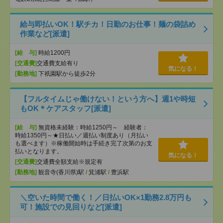
給与即払いOK！駅チカ！日勤のお仕事！麺の袋詰め
作業など[派遣]
[給 与]
時給1200円
[交通費]
交通費支給有り
気になる！
[勤務地]
下祇園駅から徒歩2分
【フルタイムじゃ働けない！という方へ】週1や時短
もOK＊ケアスタッフ[派遣]
[給 与]
無資格未経験：時給1250円～ 経験者：
時給1350円～★日払い／週払い制度あり（月払い
も選べます）※稼働開始時は手続き完了次第のお支
払いとなります。
気になる！
[交通費]
交通費全額支給※規定有
[勤務地]
観音寺(香川県)駅
/
箕浦駅
/
豊浜駅
＼空いた時間で働く！／日払いOK×1勤務2.8万円も
可！施設での見回りなど[派遣]