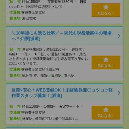
[給 与]
時給1550円～ 夜勤時給1880円～ 日収
2.8万円～（夜勤時給1880円×15h）
[交通費]
交通費全額支給
気になる！
[勤務地]
海田市駅
＼10年後にも残る仕事／～60代も現役活躍中の職場
へ＊介護[派遣]
[給 与]
無資格未経験：時給1250円～ 経験者：
時給1350円～ ★日払い／週払い制度あり（月払
いも選べます）※稼働開始時は手続き完了次第のお
支払いとなります。
気になる！
[交通費]
交通費全額支給※規定有
[勤務地]
観音寺(香川県)駅
/
箕浦駅
/
豊浜駅
長期×安心＊WEB登録OK！未経験歓迎〇コツコツ軽
作業スタッフ募集！[派遣]
[給 与]
時給1100円～1400円 ★Wワーク不可
[交通費]
交通費全額支給
気になる！
[勤務地]
妹尾駅
/
備前西市駅
/
備中箕島駅
/
…