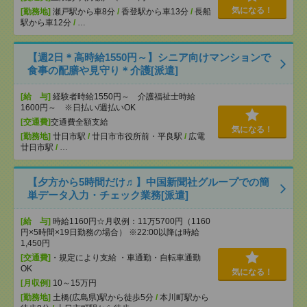
気になる！
[勤務地]
瀬戸駅から車8分
/
香登駅から車13分
/
長船
駅から車12分
/
…
【週2日＊高時給1550円～】シニア向けマンションで
食事の配膳や見守り＊介護[派遣]
[給 与]
経験者時給1550円～ 介護福祉士時給
1600円～ ※日払い/週払いOK
[交通費]
交通費全額支給
気になる！
[勤務地]
廿日市駅
/
廿日市市役所前・平良駅
/
広電
廿日市駅
/
…
【夕方から5時間だけ♬】中国新聞社グループでの簡
単データ入力・チェック業務[派遣]
[給 与]
時給1160円☆月収例：11万5700円（1160
円×5時間×19日勤務の場合） ※22:00以降は時給
1,450円
[交通費]
・規定により支給 ・車通勤・自転車通勤
OK
気になる！
[月収例]
10～15万円
[勤務地]
土橋(広島県)駅から徒歩5分
/
本川町駅から