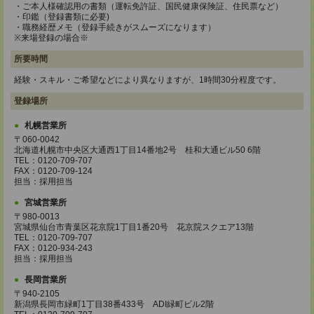
・ご本人様確認用の書類（運転免許証、国民健康保険証、住民票など）
・印鑑（登録書類に必要)
・職務経歴メモ（登録手続きがスムーズになります）
※来場登録の場合※
所要時間
経験・スキル・ご希望などにより異なりますが、1時間30分程度です。
登録場所
札幌営業所
〒060-0042
北海道札幌市中央区大通西1丁目14番地2号 桂和大通ビル50 6階
TEL：0120-709-707
FAX：0120-709-124
担当：採用担当
宮城営業所
〒980-0013
宮城県仙台市青葉区花京院1丁目1番20号 花京院スクエア13階
TEL：0120-709-707
FAX：0120-934-243
担当：採用担当
長岡営業所
〒940-2105
新潟県長岡市緑町1丁目38番433号 ADI緑町ビル2階