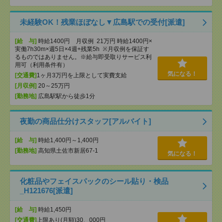
未経験OK！残業ほぼなし▼広島駅での受付[派遣]
[給 与]
時給1400円 月収例 21万円 時給1400円×
実働7h30m×週5日×4週+残業5h ※月収例を保証す
るものではありません。※給与即受取りサービス利
用可（利用条件有）
気になる！
[交通費]
1ヶ月3万円を上限として実費支給
[月収例]
20～25万円
[勤務地]
広島駅駅から徒歩1分
夜勤の商品仕分けスタッフ[アルバイト]
[給 与]
時給1,400円～1,400円
[勤務地]
高知県土佐市新居67-1
気になる！
化粧品やフェイスパックのシール貼り・検品
_H121676[派遣]
[給 与]
時給1,450円
[交通費]
上限あり(月額)30、000円