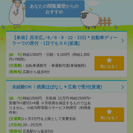
あなたの閲覧履歴からの
おすすめ
【単発】呉市広／8／8・9・22・23日＊自動車ディー
ラーでの受付・1日でもＯＫ[派遣]
[給 与]
時給1300円 ・日額：9,100円（時給1,300
円×7時間）
[交通費]
・自転車通勤可 ・車通勤可(駐車場無料)
気になる！
[勤務地]
広駅から徒歩9分
未経験OK！残業ほぼなし▼広島で受付[派遣]
[給 与]
時給1500円 月収例 21万円 時給1500円×
実働7h×週5日×4週 ※月収例を保証するものではあ
りません。※給与即受取りサービス利用可（利用条
件有）
気になる！
[交通費]
1ヶ月3万円を上限として実費支給
[月収例]
20～25万円
[勤務地]
広島駅から徒歩5分