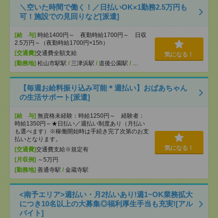
＼空いた時間で働く！／日払いOK×1勤務2.5万円も
可！施設での見回りなど[派遣]
[給 与]
時給1400円～ 夜勤時給1700円～ 日収
2.5万円～（夜勤時給1700円×15h）
[交通費]
交通費全額支給
気になる！
[勤務地]
松山市駅駅
/
三津浜駅
/
道後公園駅
/
…
【毎週お給料振り込み可能＊週払い】おばあちゃん
の生活サポート[派遣]
[給 与]
無資格未経験：時給1250円～ 経験者：
時給1350円～★日払い／週払い制度あり（月払い
も選べます）※稼働開始時は手続き完了次第のお支
払いとなります。
気になる！
[交通費]
交通費支給※規定有
[月収例]
～5万円
[勤務地]
善通寺駅
/
金蔵寺駅
<南予エリア>週払い・月2払いあり!週1~OK業務拡大
につき10名以上の大募集◎福利厚生手当も充実![アル
バイト]