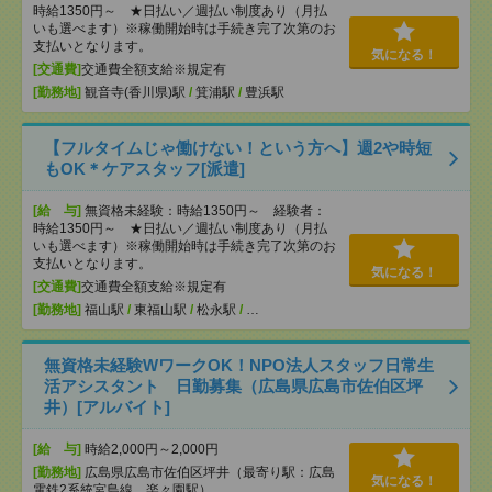
時給1350円～ ★日払い／週払い制度あり（月払
いも選べます）※稼働開始時は手続き完了次第のお
支払いとなります。
気になる！
[交通費]
交通費全額支給※規定有
[勤務地]
観音寺(香川県)駅
/
箕浦駅
/
豊浜駅
【フルタイムじゃ働けない！という方へ】週2や時短
もOK＊ケアスタッフ[派遣]
[給 与]
無資格未経験：時給1350円～ 経験者：
時給1350円～ ★日払い／週払い制度あり（月払
いも選べます）※稼働開始時は手続き完了次第のお
支払いとなります。
気になる！
[交通費]
交通費全額支給※規定有
[勤務地]
福山駅
/
東福山駅
/
松永駅
/
…
無資格未経験WワークOK！NPO法人スタッフ日常生
活アシスタント 日勤募集（広島県広島市佐伯区坪
井）[アルバイト]
[給 与]
時給2,000円～2,000円
[勤務地]
広島県広島市佐伯区坪井（最寄り駅：広島
気になる！
電鉄2系統宮島線 楽々園駅）