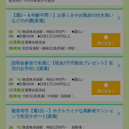
徒歩8分
/
十日市町駅から徒歩
【週2～＆年齢不問！】お茶くみやお散歩の付き添い
などの介護[派遣]
[給 与]
無資格未経験：時給1400円～ ■週払い
OK ■扶養内OK ■日収1万1200円以上
[交通費]
交通費全額支給
気になる！
[勤務地]
安芸長束駅
/
梅林(広島県)駅
/
伴駅
/
…
説明会参加で全員に【現金2千円相当プレゼント】生
活のお手伝い[派遣]
[給 与]
無資格未経験：時給1400円～ ■週払い
OK ■扶養内OK ■日収1万1200円以上
[交通費]
交通費全額支給
気になる！
[勤務地]
大町(広島県)駅
/
中筋駅
/
高取駅
/
…
観音寺市【週1日～】ホテルライクな高齢者マンショ
ンで生活サポート[派遣]
[給 与]
無資格未経験：時給1250円～ 経験者：