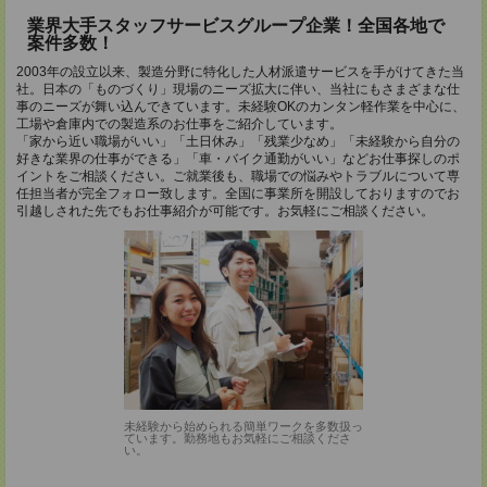
業界大手スタッフサービスグループ企業！全国各地で
案件多数！
2003年の設立以来、製造分野に特化した人材派遣サービスを手がけてきた当
社。日本の「ものづくり」現場のニーズ拡大に伴い、当社にもさまざまな仕
事のニーズが舞い込んできています。未経験OKのカンタン軽作業を中心に、
工場や倉庫内での製造系のお仕事をご紹介しています。
「家から近い職場がいい」「土日休み」「残業少なめ」「未経験から自分の
好きな業界の仕事ができる」「車・バイク通勤がいい」などお仕事探しのポ
イントをご相談ください。ご就業後も、職場での悩みやトラブルについて専
任担当者が完全フォロー致します。全国に事業所を開設しておりますのでお
引越しされた先でもお仕事紹介が可能です。お気軽にご相談ください。
未経験から始められる簡単ワークを多数扱っ
ています。勤務地もお気軽にご相談くださ
い。