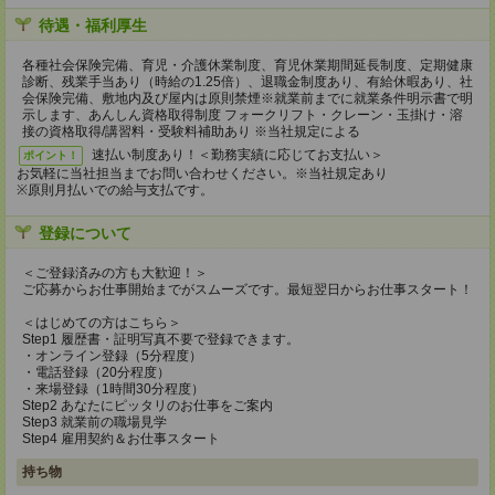
待遇・福利厚生
各種社会保険完備、育児・介護休業制度、育児休業期間延長制度、定期健康
診断、残業手当あり（時給の1.25倍）、退職金制度あり、有給休暇あり、社
会保険完備、敷地内及び屋内は原則禁煙※就業前までに就業条件明示書で明
示します、あんしん資格取得制度 フォークリフト・クレーン・玉掛け・溶
接の資格取得/講習料・受験料補助あり ※当社規定による
速払い制度あり！＜勤務実績に応じてお支払い＞
ポイント！
お気軽に当社担当までお問い合わせください。※当社規定あり
※原則月払いでの給与支払です。
登録について
＜ご登録済みの方も大歓迎！＞
ご応募からお仕事開始までがスムーズです。最短翌日からお仕事スタート！
＜はじめての方はこちら＞
Step1 履歴書・証明写真不要で登録できます。
・オンライン登録（5分程度）
・電話登録（20分程度）
・来場登録（1時間30分程度）
Step2 あなたにピッタリのお仕事をご案内
Step3 就業前の職場見学
Step4 雇用契約＆お仕事スタート
持ち物