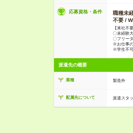
応募資格・条件
職種未経験
不要 /
【来社不要
〇未経験
〇フリータ
※お仕事の
※学生不
派遣先の概要
業種
製造外
配属先について
派遣スタ