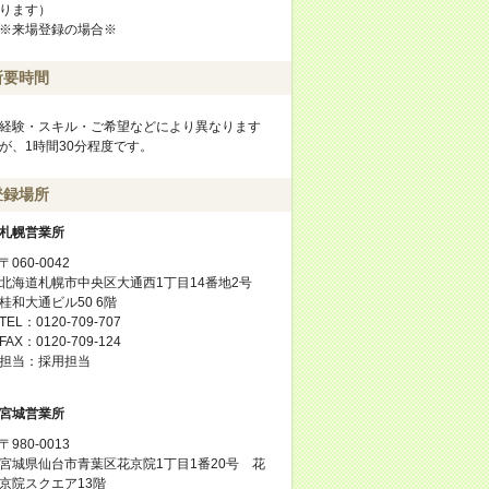
ります）
※来場登録の場合※
所要時間
経験・スキル・ご希望などにより異なります
が、1時間30分程度です。
登録場所
札幌営業所
〒060-0042
北海道札幌市中央区大通西1丁目14番地2号
桂和大通ビル50 6階
TEL：0120-709-707
FAX：0120-709-124
担当：採用担当
宮城営業所
〒980-0013
宮城県仙台市青葉区花京院1丁目1番20号 花
京院スクエア13階