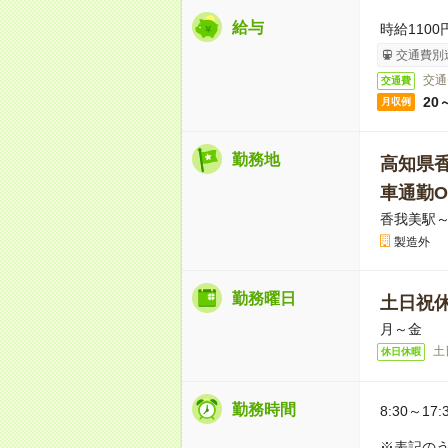
給与
時給1100
交通費別
交通
交通費
20
月収例
勤務地
高知県
車通勤O
香我美駅～
製造外
勤務曜日
土日祝
月～金
土
休日休暇
勤務時間
8:30～17:
※表記のう