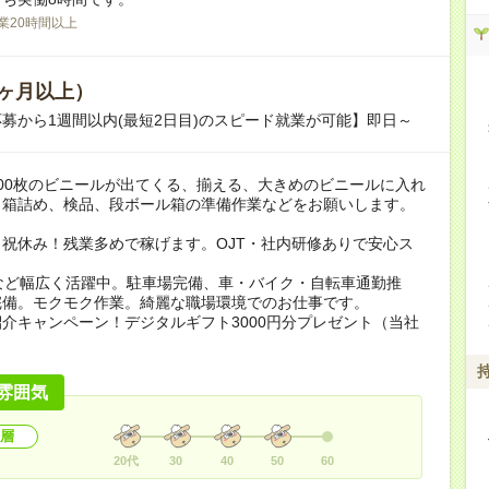
業20時間以上
ヶ月以上）
募から1週間以内(最短2日目)のスピード就業が可能】即日～
00枚のビニールが出てくる、揃える、大きめのビニールに入れ
、箱詰め、検品、段ボール箱の準備作業などをお願いします。
祝休み！残業多めで稼げます。OJT・社内研修ありで安心ス
など幅広く活躍中。駐車場完備、車・バイク・自転車通勤推
完備。モクモク作業。綺麗な職場環境でのお仕事です。
介キャンペーン！デジタルギフト3000円分プレゼント（当社
）
雰囲気
層
20代
30
40
50
60