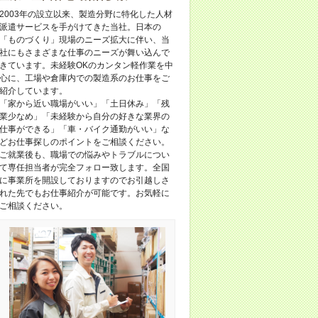
2003年の設立以来、製造分野に特化した人材
派遣サービスを手がけてきた当社。日本の
「ものづくり」現場のニーズ拡大に伴い、当
社にもさまざまな仕事のニーズが舞い込んで
きています。未経験OKのカンタン軽作業を中
心に、工場や倉庫内での製造系のお仕事をご
紹介しています。
「家から近い職場がいい」「土日休み」「残
業少なめ」「未経験から自分の好きな業界の
仕事ができる」「車・バイク通勤がいい」な
どお仕事探しのポイントをご相談ください。
ご就業後も、職場での悩みやトラブルについ
て専任担当者が完全フォロー致します。全国
に事業所を開設しておりますのでお引越しさ
れた先でもお仕事紹介が可能です。お気軽に
ご相談ください。