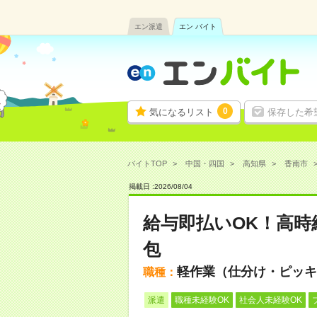
エン派遣
エン バイト
0
気になるリスト
保存した希
バイトTOP
中国・四国
高知県
香南市
掲載日 :
2026
/
08
/
04
給与即払いOK！高時
包
軽作業（仕分け・ピッキ
職種：
派遣
職種未経験OK
社会人未経験OK