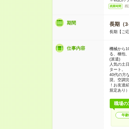
残
残業時間
期間
長期（3
長期【ご応
仕事内容
機械から1
る、梱包
(派遣)
人気の土日
タート。
40代の方
奨。空調
！お友達紹
規定あり
職場の
年齢