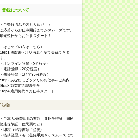
登録について
＜ご登録済みの方も大歓迎！＞
ご応募からお仕事開始までがスムーズです。
最短翌日からお仕事スタート！
＜はじめての方はこちら＞
Step1 履歴書・証明写真不要で登録できま
す。
・オンライン登録（5分程度）
・電話登録（20分程度）
・来場登録（1時間30分程度）
Step2 あなたにピッタリのお仕事をご案内
Step3 就業前の職場見学
Step4 雇用契約＆お仕事スタート
持ち物
・ご本人様確認用の書類（運転免許証、国民
健康保険証、住民票など）
・印鑑（登録書類に必要)
・職務経歴メモ（登録手続きがスムーズにな