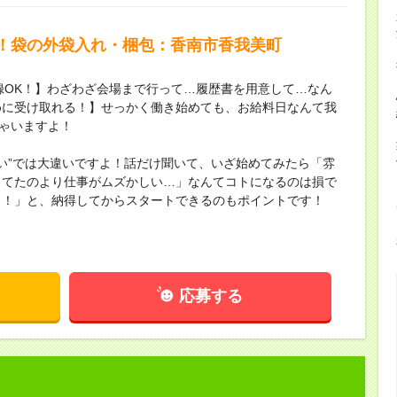
！袋の外袋入れ・梱包：香南市香我美町
録OK！】わざわざ会場まで行って…履歴書を用意して…なん
めに受け取れる！】せっかく働き始めても、お給料日なんて我
ちゃいますよ！
ない”では大違いですよ！話だけ聞いて、いざ始めてみたら「雰
してたのより仕事がムズかしい…」なんてコトになるのは損で
し！」と、納得してからスタートできるのもポイントです！
応募する