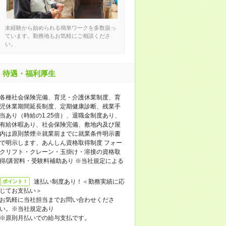
未経験から始められる簡単ワークを多数扱っ
ています。勤務地もお気軽にご相談くださ
い。
待遇・福利厚生
各種社会保険完備、育児・介護休業制度、育
児休業期間延長制度、定期健康診断、残業手
当あり（時給の1.25倍）、退職金制度あり、
有給休暇あり、社会保険完備、敷地内及び屋
内は原則禁煙※就業前までに就業条件明示書
で明示します、あんしん資格取得制度 フォー
クリフト・クレーン・玉掛け・溶接の資格取
得/講習料・受験料補助あり ※当社規定による
速払い制度あり！＜勤務実績に応
ポイント！
じてお支払い＞
お気軽に当社担当までお問い合わせくださ
い。※当社規定あり
※原則月払いでの給与支払です。