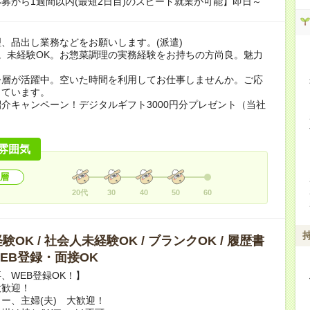
募から1週間以内(最短2日目)のスピード就業が可能】即日～
、品出し業務などをお願いします。(派遣)
。未経験OK。お惣菜調理の実務経験をお持ちの方尚良。魅力
。
齢層が活躍中。空いた時間を利用してお仕事しませんか。ご応
しています。
介キャンペーン！デジタルギフト3000円分プレゼント（当社
）
雰囲気
層
20代
30
40
50
60
OK / 社会人未経験OK / ブランクOK / 履歴書
 WEB登録・面接OK
、WEB登録OK！】
大歓迎！
ー、主婦(夫) 大歓迎！