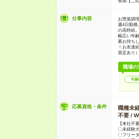
長期【ご応
仕事内容
お惣菜調理
週4日勤務
の高時給
幅広い年
募お待ち
！お友達紹
規定あり
職場の
年齢
応募資格・条件
職種未経験
不要 /
【来社不要
〇未経験
〇フリータ