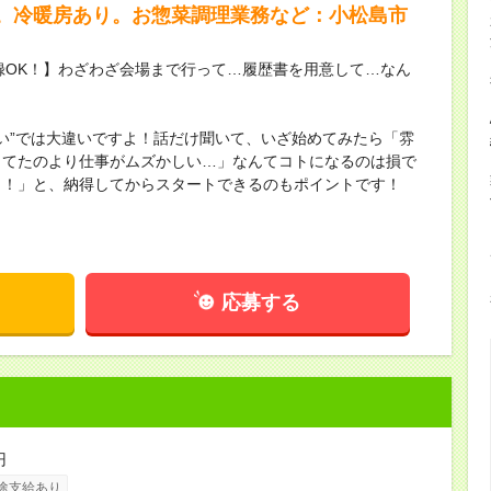
。冷暖房あり。お惣菜調理業務など：小松島市
録OK！】わざわざ会場まで行って…履歴書を用意して…なん
ない”では大違いですよ！話だけ聞いて、いざ始めてみたら「雰
してたのより仕事がムズかしい…」なんてコトになるのは損で
し！」と、納得してからスタートできるのもポイントです！
応募する
円
途支給あり