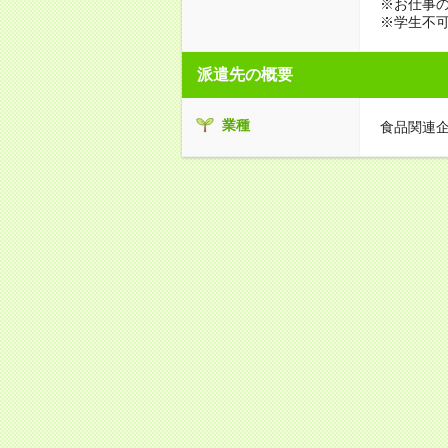
※お仕事の
※学生不
派遣先の概要
業種
食品関連