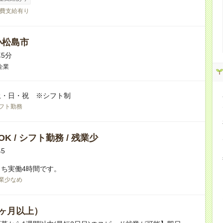
費支給有り
小松島市
5分
企業
土・日・祝 ※シフト制
フト勤務
K / シフト勤務 / 残業少
45
ち実働4時間です。
業少なめ
ヶ月以上）