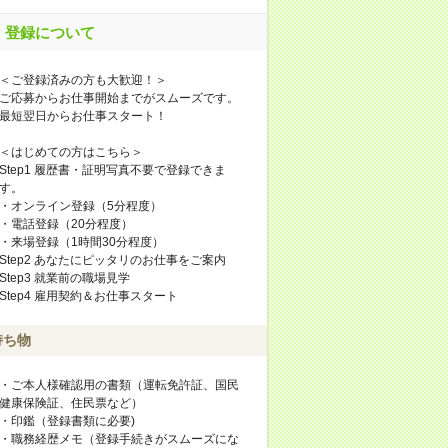
登録について
＜ご登録済みの方も大歓迎！＞
ご応募からお仕事開始までがスムーズです。
最短翌日からお仕事スタート！
＜はじめての方はこちら＞
Step1 履歴書・証明写真不要で登録できま
す。
・オンライン登録（5分程度）
・電話登録（20分程度）
・来場登録（1時間30分程度）
Step2 あなたにピッタリのお仕事をご案内
Step3 就業前の職場見学
Step4 雇用契約＆お仕事スタート
持ち物
・ご本人様確認用の書類（運転免許証、国民
健康保険証、住民票など）
・印鑑（登録書類に必要)
・職務経歴メモ（登録手続きがスムーズにな