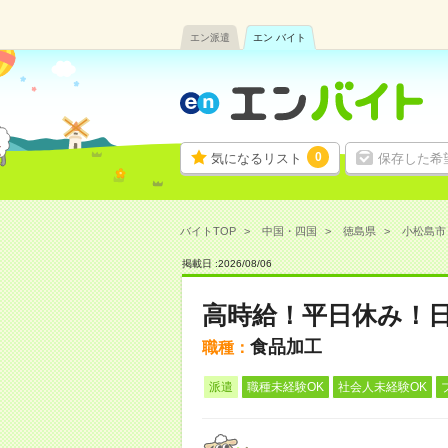
エン派遣
エン バイト
0
気になるリスト
保存した希
バイトTOP
中国・四国
徳島県
小松島市
掲載日 :
2026
/
08
/
06
高時給！平日休み！
食品加工
職種：
派遣
職種未経験OK
社会人未経験OK