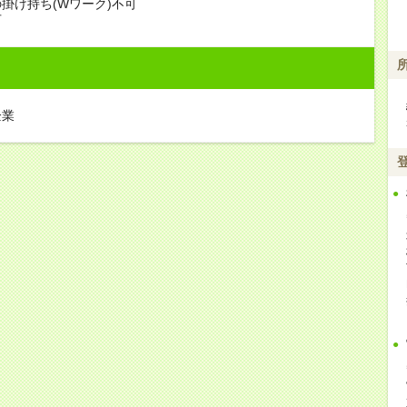
掛け持ち(Wワーク)不可
可
企業