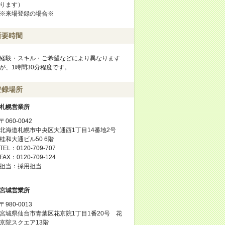
ります）
※来場登録の場合※
所要時間
経験・スキル・ご希望などにより異なります
が、1時間30分程度です。
登録場所
札幌営業所
〒060-0042
北海道札幌市中央区大通西1丁目14番地2号
桂和大通ビル50 6階
TEL：0120-709-707
FAX：0120-709-124
担当：採用担当
宮城営業所
〒980-0013
宮城県仙台市青葉区花京院1丁目1番20号 花
京院スクエア13階