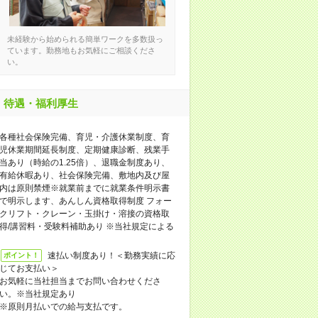
未経験から始められる簡単ワークを多数扱っ
ています。勤務地もお気軽にご相談くださ
い。
待遇・福利厚生
各種社会保険完備、育児・介護休業制度、育
児休業期間延長制度、定期健康診断、残業手
当あり（時給の1.25倍）、退職金制度あり、
有給休暇あり、社会保険完備、敷地内及び屋
内は原則禁煙※就業前までに就業条件明示書
で明示します、あんしん資格取得制度 フォー
クリフト・クレーン・玉掛け・溶接の資格取
得/講習料・受験料補助あり ※当社規定による
速払い制度あり！＜勤務実績に応
ポイント！
じてお支払い＞
お気軽に当社担当までお問い合わせくださ
い。※当社規定あり
※原則月払いでの給与支払です。