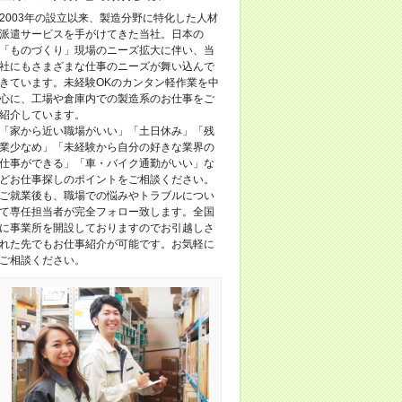
2003年の設立以来、製造分野に特化した人材
派遣サービスを手がけてきた当社。日本の
「ものづくり」現場のニーズ拡大に伴い、当
社にもさまざまな仕事のニーズが舞い込んで
きています。未経験OKのカンタン軽作業を中
心に、工場や倉庫内での製造系のお仕事をご
紹介しています。
「家から近い職場がいい」「土日休み」「残
業少なめ」「未経験から自分の好きな業界の
仕事ができる」「車・バイク通勤がいい」な
どお仕事探しのポイントをご相談ください。
ご就業後も、職場での悩みやトラブルについ
て専任担当者が完全フォロー致します。全国
に事業所を開設しておりますのでお引越しさ
れた先でもお仕事紹介が可能です。お気軽に
ご相談ください。