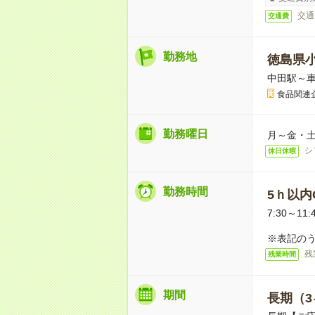
交通
交通費
勤務地
徳島県
中田駅～車
食品関連
勤務曜日
月～金・
シ
休日休暇
勤務時間
5ｈ以内O
7:30～11:
※表記のう
残
残業時間
期間
長期（3