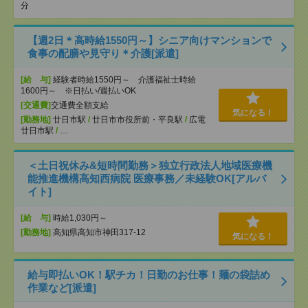
分
【週2日＊高時給1550円～】シニア向けマンションで
食事の配膳や見守り＊介護[派遣]
[給 与]
経験者時給1550円～ 介護福祉士時給
1600円～ ※日払い/週払いOK
[交通費]
交通費全額支給
気になる！
[勤務地]
廿日市駅
/
廿日市市役所前・平良駅
/
広電
廿日市駅
/
…
＜土日祝休み&短時間勤務＞独立行政法人地域医療機
能推進機構高知西病院 医療事務／未経験OK[アルバ
イト]
[給 与]
時給1,030円～
[勤務地]
高知県高知市神田317-12
気になる！
給与即払いOK！駅チカ！日勤のお仕事！麺の袋詰め
作業など[派遣]