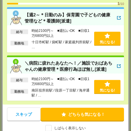
兵庫県神戸市中央区東川崎町1丁目3番3号 神戸ハーバーランドセンタービ
1
/10
ル18階
TEL：0120-995-984
【週2～＊日勤のみ】保育園で子どもの健康
FAX：0120-709-785
担当：採用担当
管理など＊看護師[派遣]
広島営業所
時給2100円～ ■週払いOK ■日収1
給与
〒730-0031
万6800円以上
広島県広島市中区紙屋町2丁目1番地22号 広島興銀ビル11階
十日市町駅 / 袋町駅 / 家庭裁判所前駅 /
気になる!
TEL：0120-709-707
勤務地
…
FAX：0120-934-504
担当：採用担当
松山営業所
＼病院に疲れたあなたへ！／施設でおばあち
〒790-0003
ゃんの健康管理＊医療行為ほぼ無し[派遣]
愛媛県松山市三番町7丁目1番地21号 ジブラルタ生命松山ビル8階
TEL：0120-709-707
時給2100円～ ■週払いOK ■日収1
FAX：0120-709-890
給与
万6800円以上
担当：採用担当
南区役所前駅 / 段原一丁目駅 / 海岸通
気になる!
勤務地
福岡営業所
駅 / …
〒810-0801
福岡県福岡市博多区中洲5丁目6番24号 第6ガーデンビル2階
TEL：0120-709-707
FAX：0120-709-927
スキップ
どちらも気になる！
担当：採用担当
熊本営業所
しばらく表示しない
〒860-0806