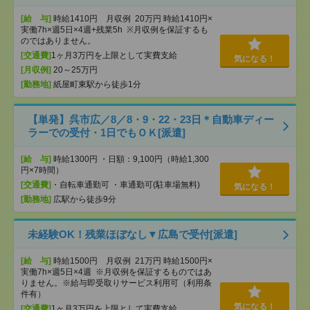
[給 与]
時給1410円 月収例 20万円 時給1410円×
実働7h×週5日×4週+残業5h ※月収例を保証するも
のではありません。
[交通費]
1ヶ月3万円を上限として実費支給
気になる！
[月収例]
20～25万円
[勤務地]
紙屋町東駅から徒歩1分
【単発】呉市広／8／8・9・22・23日＊自動車ディー
ラーでの受付・1日でもＯＫ[派遣]
[給 与]
時給1300円 ・日額：9,100円（時給1,300
円×7時間）
[交通費]
・自転車通勤可 ・車通勤可(駐車場無料)
気になる！
[勤務地]
広駅から徒歩9分
未経験OK！残業ほぼなし▼広島で受付[派遣]
[給 与]
時給1500円 月収例 21万円 時給1500円×
実働7h×週5日×4週 ※月収例を保証するものではあ
りません。※給与即受取りサービス利用可（利用条
件有）
気になる！
[交通費]
1ヶ月3万円を上限として実費支給