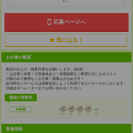
い。
応募ページへ
気になる！
お仕事の概要
製品の仕上げ・検査作業をお願いします。(派遣)
！ほぼ座り作業！大型連休あり！長期就業をご希望の方にもオススメ
日勤のみで無理なくお仕事！残業は少なめです！
給与即払いサービスは就業状況によって利用できないケースがございます。
詳細はオペレーターまでお問い合わせください。
職場の雰囲気
年齢層
20代
30
40
50
60
募集情報