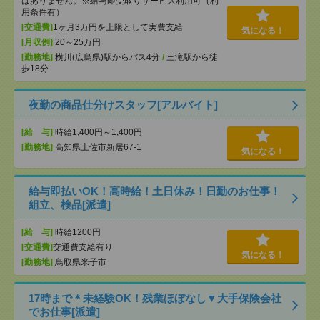
はありません。※給与即受取りサービス利用可（利
用条件有）
[交通費]
1ヶ月3万円を上限として実費支給
気になる！
[月収例]
20～25万円
[勤務地]
横川(広島県)駅からバス4分
/
三滝駅から徒
歩18分
夜勤の商品仕分けスタッフ[アルバイト]
[給 与]
時給1,400円～1,400円
[勤務地]
高知県土佐市新居67-1
気になる！
給与即払いOK！高時給！土日休み！日勤のお仕事！
組立、検品[派遣]
[給 与]
時給1200円
[交通費]
交通費支給有り
気になる！
[勤務地]
鳥取県米子市
17時まで＊未経験OK！残業ほぼなし▼大手保険会社
でお仕事[派遣]