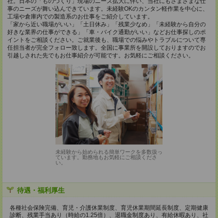
社。日本の「ものづくり」現場のニーズ拡大に伴い、当社にもさまざまな仕
事のニーズが舞い込んできています。未経験OKのカンタン軽作業を中心に、
工場や倉庫内での製造系のお仕事をご紹介しています。
「家から近い職場がいい」「土日休み」「残業少なめ」「未経験から自分の
好きな業界の仕事ができる」「車・バイク通勤がいい」などお仕事探しのポ
イントをご相談ください。ご就業後も、職場での悩みやトラブルについて専
任担当者が完全フォロー致します。全国に事業所を開設しておりますのでお
引越しされた先でもお仕事紹介が可能です。お気軽にご相談ください。
未経験から始められる簡単ワークを多数扱っ
ています。勤務地もお気軽にご相談くださ
い。
待遇・福利厚生
各種社会保険完備、育児・介護休業制度、育児休業期間延長制度、定期健康
診断、残業手当あり（時給の1.25倍）、退職金制度あり、有給休暇あり、社