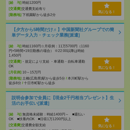
[給 与]
時給1200円
[交通費]
交通費支給有り
気になる！
[勤務地]
下祇園駅から徒歩2分
【夕方から5時間だけ♬】中国新聞社グループでの簡
単データ入力・チェック業務[派遣]
[給 与]
時給1160円☆月収例：11万5700円（1160
円×5時間×19日勤務の場合） ※22:00以降は時給
1,450円
[交通費]
・規定により支給 ・車通勤・自転車通勤
OK
気になる！
[月収例]
10～15万円
[勤務地]
土橋(広島県)駅から徒歩5分
/
本川町駅から
徒歩8分
/
十日市町駅から徒歩
説明会参加で全員に【現金2千円相当プレゼント】生
活のお手伝い[派遣]
[給 与]
無資格未経験：時給1400円～ ■週払い
OK ■扶養内OK ■日収1万1200円以上
[交通費]
交通費全額支給
気になる！