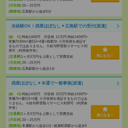
[月収例]
20～25万円
[勤務地]
広島駅から徒歩5分
未経験OK！残業ほぼなし▼広島駅での受付[派遣]
[給 与]
時給1400円 月収例 21万円 時給1400円×
実働7h30m×週5日×4週+残業5h ※月収例を保証す
るものではありません。※給与即受取りサービス利
用可（利用条件有）
気になる！
[交通費]
1ヶ月3万円を上限として実費支給
[月収例]
20～25万円
[勤務地]
広島駅駅から徒歩1分
残業ほぼなし▼本通で一般事務[派遣]
[給 与]
時給1430円 月収例 20万円 時給1430円×
実働7h×週5日×4週 ※月収例を保証するものではあ
りません。※給与即受取りサービス利用可（利用条
件有）
[交通費]
1ヶ月3万円を上限として実費支給
気になる！
[月収例]
20～25万円
[勤務地]
本通駅から徒歩1分
/
紙屋町西駅から徒歩5