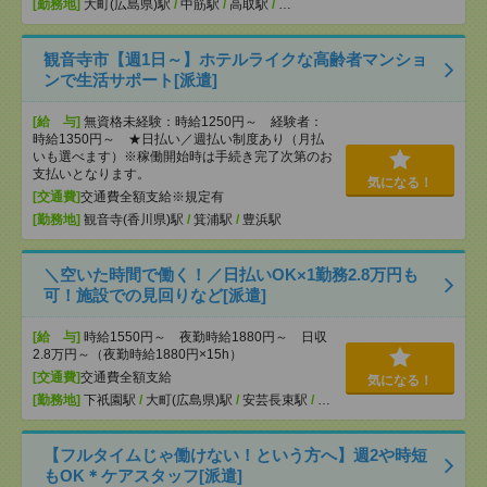
[勤務地]
大町(広島県)駅
/
中筋駅
/
高取駅
/
…
観音寺市【週1日～】ホテルライクな高齢者マンショ
ンで生活サポート[派遣]
[給 与]
無資格未経験：時給1250円～ 経験者：
時給1350円～ ★日払い／週払い制度あり（月払
いも選べます）※稼働開始時は手続き完了次第のお
支払いとなります。
気になる！
[交通費]
交通費全額支給※規定有
[勤務地]
観音寺(香川県)駅
/
箕浦駅
/
豊浜駅
＼空いた時間で働く！／日払いOK×1勤務2.8万円も
可！施設での見回りなど[派遣]
[給 与]
時給1550円～ 夜勤時給1880円～ 日収
2.8万円～（夜勤時給1880円×15h）
[交通費]
交通費全額支給
気になる！
[勤務地]
下祇園駅
/
大町(広島県)駅
/
安芸長束駅
/
…
【フルタイムじゃ働けない！という方へ】週2や時短
もOK＊ケアスタッフ[派遣]