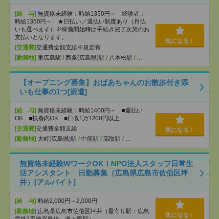
[給 与]
無資格未経験：時給1350円～ 経験者：
時給1350円～ ★日払い／週払い制度あり（月払
いも選べます）※稼働開始時は手続き完了次第のお
支払いとなります。
気になる！
[交通費]
交通費全額支給※規定有
[勤務地]
東広島駅
/
西条(広島県)駅
/
八本松駅
/
…
【オープニング募集】おばあちゃんのお散歩付き添
いも仕事の1つ[派遣]
[給 与]
無資格未経験：時給1400円～ ■週払い
OK ■扶養内OK ■日収1万1200円以上
[交通費]
交通費全額支給
気になる！
[勤務地]
大町(広島県)駅
/
中筋駅
/
高取駅
/
…
無資格未経験WワークOK！NPO法人スタッフ日常生
活アシスタント 日勤募集（広島県広島市佐伯区坪
井）[アルバイト]
[給 与]
時給2,000円～2,000円
[勤務地]
広島県広島市佐伯区坪井（最寄り駅：広島
気になる！