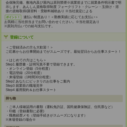
会保険完備、敷地内及び屋内は原則禁煙※就業前までに就業条件明示書で明
示します、あんしん資格取得制度 フォークリフト・クレーン・玉掛け・溶
接の資格取得/講習料・受験料補助あり ※当社規定による
速払い制度あり！＜勤務実績に応じてお支払い＞
ポイント！
お気軽に当社担当までお問い合わせください。※当社規定あり
※原則月払いでの給与支払です。
登録について
＜ご登録済みの方も大歓迎！＞
ご応募からお仕事開始までがスムーズです。最短翌日からお仕事スタート！
＜はじめての方はこちら＞
Step1 履歴書・証明写真不要で登録できます。
・オンライン登録（5分程度）
・電話登録（20分程度）
・来場登録（1時間30分程度）
Step2 あなたにピッタリのお仕事をご案内
Step3 就業前の職場見学
Step4 雇用契約＆お仕事スタート
持ち物
・ご本人様確認用の書類（運転免許証、国民健康保険証、住民票など）
・印鑑（登録書類に必要)
・職務経歴メモ（登録手続きがスムーズになります）
※来場登録の場合※