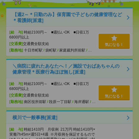
【週2～＊日勤のみ】保育園で子どもの健康管理など
＊看護師[派遣]
[給 与]
時給2100円～ ■週払いOK ■日収1万
6800円以上
[交通費]
交通費全額支給
気になる！
[勤務地]
十日市町駅
/
袋町駅
/
家庭裁判所前駅
/
…
＼病院に疲れたあなたへ！／施設でおばあちゃんの
健康管理＊医療行為ほぼ無し[派遣]
[給 与]
時給2100円～ ■週払いOK ■日収1万
6800円以上
[交通費]
交通費全額支給
気になる！
[勤務地]
南区役所前駅
/
段原一丁目駅
/
海岸通駅
/
…
横川で一般事務[派遣]
[給 与]
時給1410円 月収例 21万円 時給1410円×
実働7h45m×週5日×4週 ※月収例を保証するもので