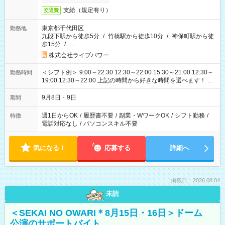
支給（規定有り）
交通費
東京都千代田区
勤務地
九段下駅から徒歩5分
/
竹橋駅から徒歩10分
/
神保町駅から徒
歩15分
/
…
株式会社ライブパワー
＜シフト例＞ 9:00～22:30 12:30～22:00 15:30～21:00 12:30～
勤務時間
19:00 12:30～22:00 上記の時間から好きな時間を選べます！ ※
時間は変更となる可能性があります
9月8日・9日
期間
週1日からOK
/
履歴書不要
/
副業・WワークOK
/
シフト勤務
/
特徴
電話対応なし
/
パソコンスキル不要
気になる！
応募する
詳細へ
掲載日：2026.08.04
未読
＜SEKAI NO OWARI＊8月15日・16日＞ドーム
公演のサポートバイト