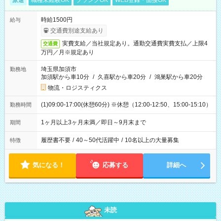
派遣
職種未経験OK
ブランクOK
WEB登録・面接OK
時給1500円
給与
交通費別途支給あり
実費支給／当社規定あり。通勤交通費実費支払／上限4
交通費
万円／月※規定あり
埼玉県加須市
勤務地
加須駅から車10分
/
久喜駅から車20分
/
鴻巣駅から車20分
物流・ロジスティクス
(1)09:00-17:00(休憩60分) ※休憩（12:00-12:50、15:00-15:10）
勤務時間
1ヶ月以上3ヶ月未満／即日～9月末まで
期間
履歴書不要
/
40～50代活躍中
/
10名以上の大量募集
特徴
気になる！
応募する
詳細へ
未読