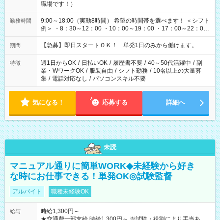
職場です！）
9:00～18:00（実動8時間） 希望の時間帯を選べます！ ＜シフト
勤務時間
例＞ ・8：30～12：00 ・10：00～19：00 ・17：00～22：00
・13：00～22：00 ・22：00～翌6：00 など
【急募】即日スタートＯＫ！ 単発1日のみから働けます。
期間
週1日からOK
/
日払いOK
/
履歴書不要
/
40～50代活躍中
/
副
特徴
業・WワークOK
/
服装自由
/
シフト勤務
/
10名以上の大量募
集
/
電話対応なし
/
パソコンスキル不要
気になる！
応募する
詳細へ
未読
マニュアル通りに簡単WORK◆未経験から好き
な時にお仕事できる！単発OK◎試験監督
アルバイト
職種未経験OK
時給1,300円～
給与
★交通費一部支給 時給1,300円～ ※試験・役割により手当あり