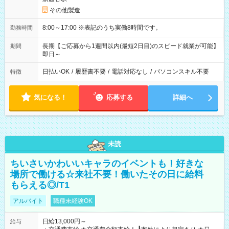
その他製造
8:00～17:00 ※表記のうち実働8時間です。
勤務時間
長期【ご応募から1週間以内(最短2日目)のスピード就業が可能】
期間
即日～
日払いOK
/
履歴書不要
/
電話対応なし
/
パソコンスキル不要
特徴
気になる！
応募する
詳細へ
未読
ちいさいかわいいキャラのイベントも！好きな
場所で働ける☆来社不要！働いたその日に給料
もらえる◎/T1
アルバイト
職種未経験OK
日給13,000円～
給与