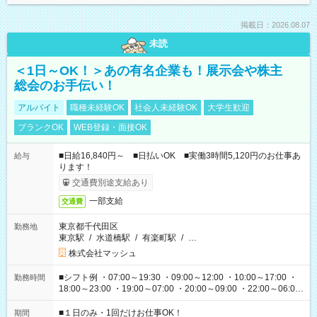
掲載日：2026.08.07
未読
＜1日～OK！＞あの有名企業も！展示会や株主
総会のお手伝い！
アルバイト
職種未経験OK
社会人未経験OK
大学生歓迎
ブランクOK
WEB登録・面接OK
■日給16,840円～ ■日払いOK ■実働3時間5,120円のお仕事あ
給与
ります！
交通費別途支給あり
一部支給
交通費
東京都千代田区
勤務地
東京駅
/
水道橋駅
/
有楽町駅
/
…
株式会社マッシュ
■シフト例 ・07:00～19:30 ・09:00～12:00 ・10:00～17:00 ・
勤務時間
18:00～23:00 ・19:00～07:00 ・20:00～09:00 ・22:00～06:00
etc ★最短で3時間で5,120円のお仕事から 15時間で2万円近く稼
げるお仕事も！ ご希望のお時間に合わせてご紹介！ ※シフトは
■１日のみ・1回だけお仕事OK！
期間