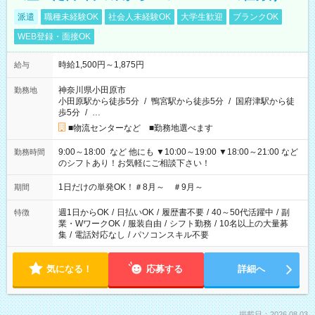
派遣
職種未経験OK
社会人未経験OK
大学生歓迎
ブランクOK
WEB登録・面接OK
時給1,500円～1,875円
給与
神奈川県小田原市
勤務地
小田原駅から徒歩5分
/
鴨宮駅から徒歩5分
/
国府津駅から徒
歩5分
/
…
■物流センターなど ■勤務地選べます
9:00～18:00 など 他にも ▼10:00～19:00 ▼18:00～21:00 など
勤務時間
のシフトあり！お気軽にご相談下さい！
1日だけの単発OK！＃8月～ ＃9月～
期間
週1日からOK
/
日払いOK
/
履歴書不要
/
40～50代活躍中
/
副
特徴
業・WワークOK
/
服装自由
/
シフト勤務
/
10名以上の大量募
集
/
電話対応なし
/
パソコンスキル不要
気になる！
応募する
詳細へ
掲載日：2026.08.03