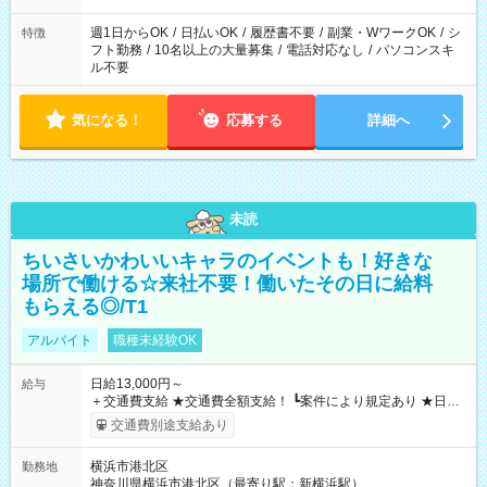
現場によって異なります。 ※勿論、休憩時間はあるのでご安心
ください！
週1日からOK
/
日払いOK
/
履歴書不要
/
副業・WワークOK
/
シ
特徴
フト勤務
/
10名以上の大量募集
/
電話対応なし
/
パソコンスキ
ル不要
気になる！
応募する
詳細へ
未読
ちいさいかわいいキャラのイベントも！好きな
場所で働ける☆来社不要！働いたその日に給料
もらえる◎/T1
アルバイト
職種未経験OK
日給13,000円～
給与
＋交通費支給 ★交通費全額支給！ ┗案件により規定あり ★日払
いOK！（規定あり） ┗働いたその日に現金GET♪ お仕事後はコ
交通費別途支給あり
ンビニATMから 日払い分を引き落とせます！ 【試用期間】試
用期間なし
横浜市港北区
勤務地
神奈川県横浜市港北区（最寄り駅：新横浜駅）