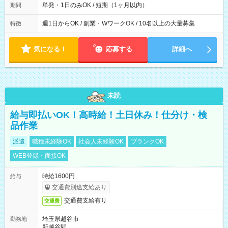
単発・1日のみOK / 短期（1ヶ月以内）
期間
週1日からOK / 副業・WワークOK / 10名以上の大量募集
特徴
気になる！
応募する
詳細へ
未読
給与即払いOK！高時給！土日休み！仕分け・検
品作業
派遣
職種未経験OK
社会人未経験OK
ブランクOK
WEB登録・面接OK
時給1600円
給与
交通費別途支給あり
交通費支給有り
交通費
埼玉県越谷市
勤務地
新越谷駅