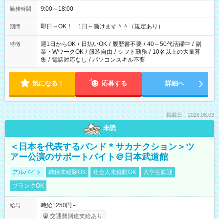
9:00～18:00
勤務時間
即日～OK！ 1日～働けます＾＾（規定あり）
期間
週1日からOK
/
日払いOK
/
履歴書不要
/
40～50代活躍中
/
副
特徴
業・WワークOK
/
服装自由
/
シフト勤務
/
10名以上の大量募
集
/
電話対応なし
/
パソコンスキル不要
気になる！
応募する
詳細へ
掲載日：2026.08.03
未読
＜日本を代表するバンド＊サカナクション＞ツ
アー公演のサポートバイト＠日本武道館
アルバイト
職種未経験OK
社会人未経験OK
大学生歓迎
ブランクOK
時給1250円～
給与
交通費別途支給あり