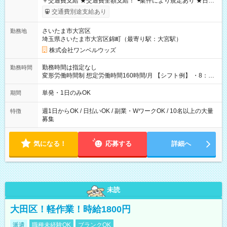
＋交通費支給 ★交通費全額支給！ ┗案件により規定あり ★日払
いOK！（規定あり） ┗働いたその日に現金GET♪ お仕事後はコ
交通費別途支給あり
ンビニATMから 日払い分を引き落とせます！ 【試用期間】試
用期間なし
さいたま市大宮区
勤務地
埼玉県さいたま市大宮区錦町（最寄り駅：大宮駅）
株式会社ワンベルウッズ
勤務時間は指定なし
勤務時間
変形労働時間制 想定労働時間160時間/月 【シフト例】 ・8：00
～21：00
単発・1日のみOK
期間
週1日からOK / 日払いOK / 副業・WワークOK / 10名以上の大量
特徴
募集
気になる！
応募する
詳細へ
未読
大田区！軽作業！時給1800円
派遣
職種未経験OK
ブランクOK