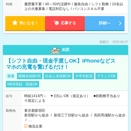
合は応募できません。
履歴書不要
/
40～50代活躍中
/
服装自由
/
シフト勤務
/
10名以
特徴
上の大量募集
/
電話対応なし
/
パソコンスキル不要
気になる！
応募する
詳細へ
掲載日：2026.08.07
未読
【シフト自由・現金手渡しOK】iPhoneなどス
マホの充電を繋げるだけ！
派遣
職種未経験OK
社会人未経験OK
大学生歓迎
ブランクOK
WEB登録・面接OK
時給1414円～ ▼日払いOK（規定あり） ■初勤務手当あり
給与
※規定による
東京都新宿区
勤務地
新宿駅から徒歩
/
新宿三丁目駅から徒歩
/
高田馬場駅から徒歩
/
…
物流企業