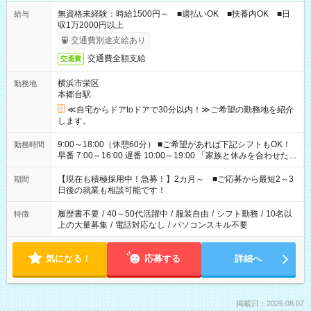
無資格未経験：時給1500円～ ■週払いOK ■扶養内OK ■日
給与
収1万2000円以上
交通費別途支給あり
交通費全額支給
交通費
横浜市栄区
勤務地
本郷台駅
≪自宅からドアtoドアで30分以内！≫ご希望の勤務地を紹介
します。
9:00～18:00（休憩60分） ■ご希望があれば下記シフトもOK！
勤務時間
早番 7:00～16:00 遅番 10:00～19:00 「家族と休みを合わせた
い」 「余裕を持って夕飯の準備がしたい」 「できれば残業はし
たくない」 など、ご希望を教えてくださいね。 ※Wワーク希望
【現在も積極採用中！急募！】2カ月～ ■ご応募から最短2～3
期間
の方へ 今ご覧のお仕事で希望する勤務時間と、もう1つのお仕事
日後の就業も相談可能です！
の勤務時間。 合計で週40時間を超える場合は応募できません。
履歴書不要
/
40～50代活躍中
/
服装自由
/
シフト勤務
/
10名以
特徴
上の大量募集
/
電話対応なし
/
パソコンスキル不要
気になる！
応募する
詳細へ
掲載日：2026.08.07