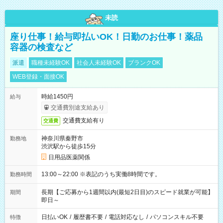
未読
座り仕事！給与即払いOK！日勤のお仕事！薬品
容器の検査など
派遣
職種未経験OK
社会人未経験OK
ブランクOK
WEB登録・面接OK
時給1450円
給与
交通費別途支給あり
交通費支給有り
交通費
神奈川県秦野市
勤務地
渋沢駅から徒歩15分
日用品医薬関係
13:00～22:00 ※表記のうち実働8時間です。
勤務時間
長期【ご応募から1週間以内(最短2日目)のスピード就業が可能】
期間
即日～
日払いOK
/
履歴書不要
/
電話対応なし
/
パソコンスキル不要
特徴