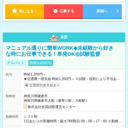
気になる！
応募する
詳細へ
未読
マニュアル通りに簡単WORK◆未経験から好き
な時にお仕事できる！単発OK◎試験監督
アルバイト
職種未経験OK
時給1,300円～
給与
★交通費一部支給 時給1,300円～ ※試験・役割により手当あり
※勤務回数により昇給あり 【即給（前払い）オプションあ
交通費別途支給あり
り！】 希望される場合、勤務から1週間ほどで給与の一部を受け
取れます。 ※手数料418円がかかります。 【過去試験日の収入
神奈川県鎌倉市
勤務地
例】 ・河合塾模擬試験 8:30～17:30（休憩1時間） 時給1,300円
神奈川県鎌倉市大船（最寄り駅：大船駅）
×8時間＝日収10,400円＋交通費 ※当日の役割により時給＋100
円の場合あり ・国家試験 7:00～13:30（休憩なし） 時給1,300
株式会社全国試験運営センター
円（役割手当＋100円）×6時間＝日収8,400円＋交通費 【試用期
間】試用期間なし
シフト制
勤務時間
1日あたりの実働時間：最大7時間/日 09：00～17：00 ※勤務時
間は 試験により異なります。