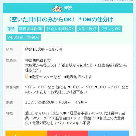
未読
〈空いた日1日のみからOK〉＊DMの仕分け
派遣
職種未経験OK
社会人未経験OK
大学生歓迎
ブランクOK
WEB登録・面接OK
時給1,500円～1,875円
給与
神奈川県鎌倉市
勤務地
大船駅から徒歩5分
/
鎌倉駅から徒歩5分
/
鎌倉高校前駅から
徒歩5分
/
…
■物流センターなど ■勤務地選べます
9:00～18:00 など 他にも ▼10:00～19:00 ▼18:00～21:00 など
勤務時間
のシフトあり！お気軽にご相談下さい！
1日だけの単発OK！＃8月～ ＃9月～
期間
週1日からOK
/
日払いOK
/
履歴書不要
/
40～50代活躍中
/
副
特徴
業・WワークOK
/
服装自由
/
シフト勤務
/
10名以上の大量募
集
/
電話対応なし
/
パソコンスキル不要