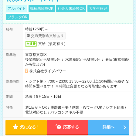
アルバイト
職種未経験OK
社会人未経験OK
大学生歓迎
ブランクOK
時給1250円～
給与
交通費別途支給あり
支給（規定有り）
交通費
東京都文京区
勤務地
後楽園駅から徒歩5分
/
水道橋駅から徒歩5分
/
春日(東京都)駅
から徒歩7分
株式会社ライブパワー
＜シフト例＞ 7:00～23:00 13:30～22:00 上記の時間から好きな
勤務時間
時間を選べます！ ※時間は変更となる可能性があります
急募！8月15日・16日
期間
週1日からOK
/
履歴書不要
/
副業・WワークOK
/
シフト勤務
/
特徴
電話対応なし
/
パソコンスキル不要
気になる！
応募する
詳細へ