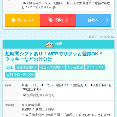
OK
/
服装自由
/
シフト勤務
/
10名以上の大量募集
/
電話対応な
し
/
パソコンスキル不要
気になる！
応募する
詳細へ
掲載日：2026.08.07
未読
短時間シフトあり！WEBでサクッと登録OK＊
クッキーなどの仕分け
派遣
職種未経験OK
社会人未経験OK
大学生歓迎
ブランクOK
WEB登録・面接OK
時給1500円 ■日払い・週払いOK！(規定あり) ■現金日払いも
給与
OK(規定あり)
交通費別途支給あり
東京都新宿区
勤務地
新宿駅
/
新宿三丁目駅
大手物流会社（年齢不問／「無理なく続けられる」と好評の