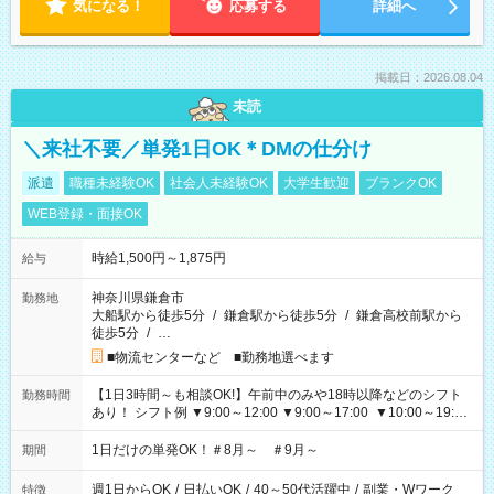
気になる！
応募する
詳細へ
掲載日：2026.08.04
未読
＼来社不要／単発1日OK＊DMの仕分け
派遣
職種未経験OK
社会人未経験OK
大学生歓迎
ブランクOK
WEB登録・面接OK
時給1,500円～1,875円
給与
神奈川県鎌倉市
勤務地
大船駅から徒歩5分
/
鎌倉駅から徒歩5分
/
鎌倉高校前駅から
徒歩5分
/
…
■物流センターなど ■勤務地選べます
【1日3時間～も相談OK!】午前中のみや18時以降などのシフト
勤務時間
あり！ シフト例 ▼9:00～12:00 ▼9:00～17:00 ▼10:00～19:00
▼18:00～21:00
1日だけの単発OK！＃8月～ ＃9月～
期間
週1日からOK
/
日払いOK
/
40～50代活躍中
/
副業・Wワーク
特徴