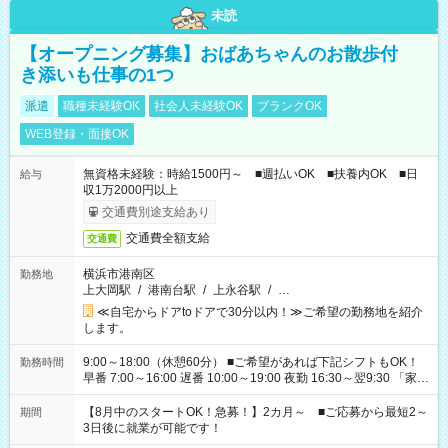
未読
【オープニング募集】おばあちゃんのお散歩付
き添いも仕事の1つ
派遣
職種未経験OK
社会人未経験OK
ブランクOK
WEB登録・面接OK
無資格未経験：時給1500円～ ■週払いOK ■扶養内OK ■日
給与
収1万2000円以上
交通費別途支給あり
交通費全額支給
交通費
横浜市港南区
勤務地
上大岡駅
/
港南台駅
/
上永谷駅
/
…
≪自宅からドアtoドアで30分以内！≫ご希望の勤務地を紹介
します。
9:00～18:00（休憩60分） ■ご希望があれば下記シフトもOK！
勤務時間
早番 7:00～16:00 遅番 10:00～19:00 夜勤 16:30～翌9:30 「家族
と休みを合わせたい」 「余裕を持って夕飯の準備がしたい」
「できれば残業はしたくない」 など、ご希望を教えてください
【8月中のスタートOK！急募！】2カ月～ ■ご応募から最短2～
期間
ね。 ※Wワーク希望の方へ 今ご覧のお仕事で希望する勤務時間
3日後に就業が可能です！
と、もう1つのお仕事の勤務時間。 合計で週40時間を超える場