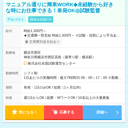
マニュアル通りに簡単WORK◆未経験から好き
な時にお仕事できる！単発OK◎試験監督
アルバイト
職種未経験OK
時給1,300円～
給与
★交通費一部支給 時給1,300円～ ※試験・役割により手当あり
※勤務回数により昇給あり 【即給（前払い）オプションあ
交通費別途支給あり
り！】 希望される場合、勤務から1週間ほどで給与の一部を受け
取れます。 ※手数料418円がかかります。 【過去試験日の収入
横浜市西区
勤務地
例】 ・河合塾模擬試験 8:30～17:30（休憩1時間） 時給1,300円
神奈川県横浜市西区高島（最寄り駅：横浜駅）
×8時間＝日収10,400円＋交通費 ※当日の役割により時給＋100
円の場合あり ・国家試験 7:00～13:30（休憩なし） 時給1,300
株式会社全国試験運営センター
円（役割手当＋100円）×6時間＝日収8,400円＋交通費 【試用期
間】試用期間なし
シフト制
勤務時間
1日あたりの実働時間：最大7時間/日 09：00～17：00 ※勤務時
間は 試験により異なります。
単発・1日のみOK / 短期（1ヶ月以内）
期間
週1日からOK / 副業・WワークOK / 10名以上の大量募集
特徴
気になる！
応募する
詳細へ