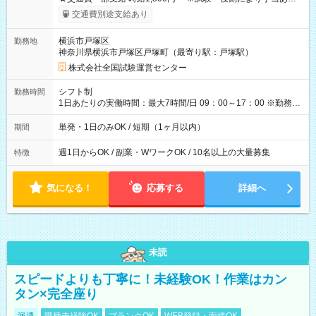
※勤務回数により昇給あり 【即給（前払い）オプションあ
交通費別途支給あり
り！】 希望される場合、勤務から1週間ほどで給与の一部を受け
取れます。 ※手数料418円がかかります。 【過去試験日の収入
横浜市戸塚区
勤務地
例】 ・河合塾模擬試験 8:30～17:30（休憩1時間） 時給1,300円
神奈川県横浜市戸塚区戸塚町（最寄り駅：戸塚駅）
×8時間＝日収10,400円＋交通費 ※当日の役割により時給＋100
円の場合あり ・国家試験 7:00～13:30（休憩なし） 時給1,300
株式会社全国試験運営センター
円（役割手当＋100円）×6時間＝日収8,400円＋交通費 【試用期
間】試用期間なし
シフト制
勤務時間
1日あたりの実働時間：最大7時間/日 09：00～17：00 ※勤務時
間は 試験により異なります。
単発・1日のみOK / 短期（1ヶ月以内）
期間
週1日からOK / 副業・WワークOK / 10名以上の大量募集
特徴
気になる！
応募する
詳細へ
未読
スピードよりも丁寧に！未経験OK！作業はカン
タン×完全座り