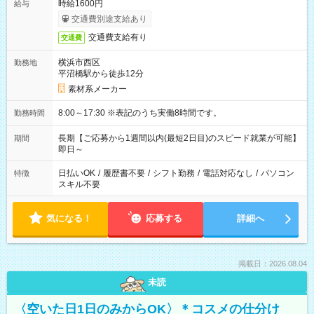
時給1600円
給与
交通費別途支給あり
交通費支給有り
交通費
横浜市西区
勤務地
平沼橋駅から徒歩12分
素材系メーカー
8:00～17:30 ※表記のうち実働8時間です。
勤務時間
長期【ご応募から1週間以内(最短2日目)のスピード就業が可能】
期間
即日～
日払いOK
/
履歴書不要
/
シフト勤務
/
電話対応なし
/
パソコン
特徴
スキル不要
気になる！
応募する
詳細へ
掲載日：2026.08.04
未読
〈空いた日1日のみからOK〉＊コスメの仕分け