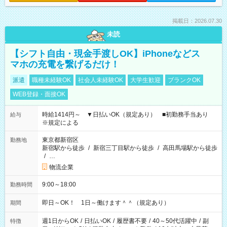
掲載日：2026.07.30
未読
【シフト自由・現金手渡しOK】iPhoneなどス
マホの充電を繋げるだけ！
派遣
職種未経験OK
社会人未経験OK
大学生歓迎
ブランクOK
WEB登録・面接OK
時給1414円～ ▼日払いOK（規定あり） ■初勤務手当あり
給与
※規定による
東京都新宿区
勤務地
新宿駅から徒歩
/
新宿三丁目駅から徒歩
/
高田馬場駅から徒歩
/
…
物流企業
9:00～18:00
勤務時間
即日～OK！ 1日～働けます＾＾（規定あり）
期間
週1日からOK
/
日払いOK
/
履歴書不要
/
40～50代活躍中
/
副
特徴