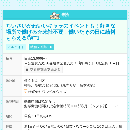
未読
ちいさいかわいいキャラのイベントも！好きな
場所で働ける☆来社不要！働いたその日に給料
もらえる◎/T1
アルバイト
職種未経験OK
日給13,000円～
給与
＋交通費支給 ★交通費全額支給！ ┗案件により規定あり ★日払
いOK！（規定あり） ┗働いたその日に現金GET♪ お仕事後はコ
交通費別途支給あり
ンビニATMから 日払い分を引き落とせます！ 【試用期間】試
用期間なし
横浜市港北区
勤務地
神奈川県横浜市港北区（最寄り駅：新横浜駅）
株式会社ワンベルウッズ
勤務時間は指定なし
勤務時間
変形労働時間制 想定労働時間160時間/月 【シフト例】 ・8：00
～21：00
単発・1日のみOK
期間
週1日からOK / 日払いOK / 副業・WワークOK / 10名以上の大量
特徴