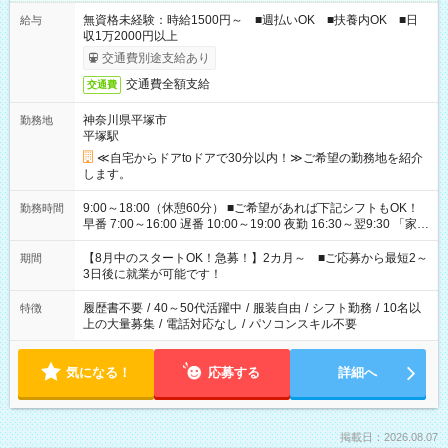
無資格未経験：時給1500円～ ■週払いOK ■扶養内OK ■日
給与
収1万2000円以上
交通費別途支給あり
交通費全額支給
交通費
神奈川県平塚市
勤務地
平塚駅
≪自宅からドアtoドアで30分以内！≫ご希望の勤務地を紹介
します。
9:00～18:00（休憩60分） ■ご希望があれば下記シフトもOK！
勤務時間
早番 7:00～16:00 遅番 10:00～19:00 夜勤 16:30～翌9:30 「家族
と休みを合わせたい」 「余裕を持って夕飯の準備がしたい」
「できれば残業はしたくない」 など、ご希望を教えてください
【8月中のスタートOK！急募！】2カ月～ ■ご応募から最短2～
期間
ね。 ※Wワーク希望の方へ 今ご覧のお仕事で希望する勤務時間
3日後に就業が可能です！
と、もう1つのお仕事の勤務時間。 合計で週40時間を超える場
合は応募できません。
履歴書不要
/
40～50代活躍中
/
服装自由
/
シフト勤務
/
10名以
特徴
上の大量募集
/
電話対応なし
/
パソコンスキル不要
気になる！
応募する
詳細へ
掲載日：2026.08.07