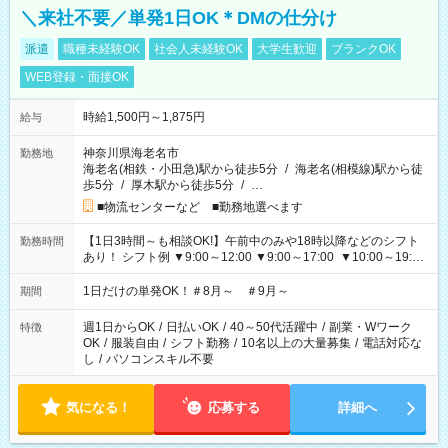
＼来社不要／単発1日OK＊DMの仕分け
派遣
職種未経験OK
社会人未経験OK
大学生歓迎
ブランクOK
WEB登録・面接OK
時給1,500円～1,875円
給与
神奈川県海老名市
勤務地
海老名(相鉄・小田急)駅から徒歩5分
/
海老名(相模線)駅から徒
歩5分
/
厚木駅から徒歩5分
/
…
■物流センターなど ■勤務地選べます
【1日3時間～も相談OK!】午前中のみや18時以降などのシフト
勤務時間
あり！ シフト例 ▼9:00～12:00 ▼9:00～17:00 ▼10:00～19:00
▼18:00～21:00
1日だけの単発OK！＃8月～ ＃9月～
期間
週1日からOK
/
日払いOK
/
40～50代活躍中
/
副業・Wワーク
特徴
OK
/
服装自由
/
シフト勤務
/
10名以上の大量募集
/
電話対応な
し
/
パソコンスキル不要
気になる！
応募する
詳細へ