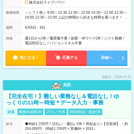
株式会社ライブパワー
＜シフト例＞ 9:00～22:30 12:30～22:00 15:30～21:00 12:30～
勤務時間
19:00 12:30～22:00 上記の時間から好きな時間を選べます！ ※
時間は変更となる可能性があります
9月8日・9日
期間
週1日からOK
/
履歴書不要
/
副業・WワークOK
/
シフト勤務
/
特徴
電話対応なし
/
パソコンスキル不要
気になる！
応募する
詳細へ
掲載日：2026.07.29
未読
【完全在宅！】難しい業務なし＆電話なし！ゆ
っくりの11時～時短＊データ入力・事務
派遣
職種未経験OK
ブランクOK
WEB登録・面接OK
◆時給1,700円＊日払い・週払いOK＊昇給あり♪【月収例】 ・約
給与
204,000円 （時給1,700円 × 実働6h × 20日）