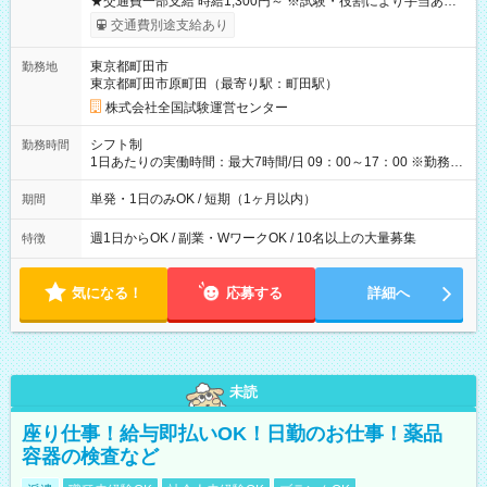
★交通費一部支給 時給1,300円～ ※試験・役割により手当あり
※勤務回数により昇給あり 【即給（前払い）オプションあ
交通費別途支給あり
り！】 希望される場合、勤務から1週間ほどで給与の一部を受け
取れます。 ※手数料418円がかかります。 【過去試験日の収入
東京都町田市
勤務地
例】 ・河合塾模擬試験 8:30～17:30（休憩1時間） 時給1,300円
東京都町田市原町田（最寄り駅：町田駅）
×8時間＝日収10,400円＋交通費 ※当日の役割により時給＋100
円の場合あり ・国家試験 7:00～13:30（休憩なし） 時給1,300
株式会社全国試験運営センター
円（役割手当＋100円）×6時間＝日収8,400円＋交通費 【試用期
間】試用期間なし
シフト制
勤務時間
1日あたりの実働時間：最大7時間/日 09：00～17：00 ※勤務時
間は 試験により異なります。
単発・1日のみOK / 短期（1ヶ月以内）
期間
週1日からOK / 副業・WワークOK / 10名以上の大量募集
特徴
気になる！
応募する
詳細へ
未読
座り仕事！給与即払いOK！日勤のお仕事！薬品
容器の検査など