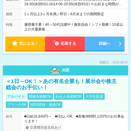
19:30(休憩0分) (4)14:00-20:00(休憩45分) ※お好きな時間が選べ
ます
1ヶ月以上3ヶ月未満／即日～8月末までの期間限定
期間
履歴書不要
/
40～50代活躍中
/
服装自由
/
シフト勤務
/
10名以
特徴
上の大量募集
気になる！
応募する
詳細へ
掲載日：2026.08.07
未読
＜1日～OK！＞あの有名企業も！展示会や株主
総会のお手伝い！
アルバイト
職種未経験OK
社会人未経験OK
大学生歓迎
ブランクOK
WEB登録・面接OK
■日給16,840円～ ■日払いOK ■実働3時間5,120円のお仕事あ
給与
ります！
交通費別途支給あり