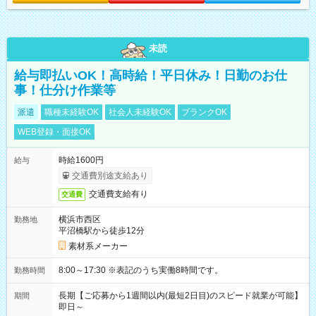
未読
給与即払いOK！高時給！平日休み！日勤のお仕
事！仕分け作業等
派遣
職種未経験OK
社会人未経験OK
ブランクOK
WEB登録・面接OK
時給1600円
給与
交通費別途支給あり
交通費支給有り
交通費
横浜市西区
勤務地
平沼橋駅から徒歩12分
素材系メーカー
8:00～17:30 ※表記のうち実働8時間です。
勤務時間
長期【ご応募から1週間以内(最短2日目)のスピード就業が可能】
期間
即日～