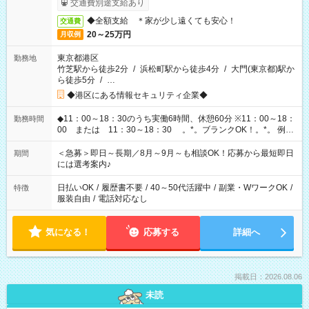
交通費別途支給あり
◆全額支給 ＊家が少し遠くても安心！
交通費
20～25万円
月収例
東京都港区
勤務地
竹芝駅から徒歩2分
/
浜松町駅から徒歩4分
/
大門(東京都)駅か
ら徒歩5分
/
…
◆港区にある情報セキュリティ企業◆
◆11：00～18：30のうち実働6時間、休憩60分 ※11：00～18：
勤務時間
00 または 11：30～18：30 。*。ブランクOK！。*。 例え
ば前職が、 在宅/財団法人/事務/コールセンター/受付/販売/カフェ
スタッフ スイーツ販売/ホテルフロント/化粧品販売/など 様々な
＜急募＞即日～長期／8月～9月～も相談OK！応募から最短即日
期間
業界から入社して活躍されています♪
には選考案内♪
日払いOK
/
履歴書不要
/
40～50代活躍中
/
副業・WワークOK
/
特徴
服装自由
/
電話対応なし
気になる！
応募する
詳細へ
掲載日：2026.08.06
未読