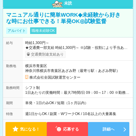
未読
マニュアル通りに簡単WORK◆未経験から好き
な時にお仕事できる！単発OK◎試験監督
アルバイト
職種未経験OK
時給1,300円～
給与
★交通費一部支給 時給1,300円～ ※試験・役割により手当あり
※勤務回数により昇給あり 【即給（前払い）オプションあ
交通費別途支給あり
り！】 希望される場合、勤務から1週間ほどで給与の一部を受け
取れます。 ※手数料418円がかかります。 【過去試験日の収入
横浜市青葉区
勤務地
例】 ・河合塾模擬試験 8:30～17:30（休憩1時間） 時給1,300円
神奈川県横浜市青葉区あざみ野（最寄り駅：あざみ野駅）
×8時間＝日収10,400円＋交通費 ※当日の役割により時給＋100
円の場合あり ・国家試験 7:00～13:30（休憩なし） 時給1,300
株式会社全国試験運営センター
円（役割手当＋100円）×6時間＝日収8,400円＋交通費 【試用期
間】試用期間なし
シフト制
勤務時間
1日あたりの実働時間：最大7時間/日 09：00～17：00 ※勤務時
間は 試験により異なります。
単発・1日のみOK / 短期（1ヶ月以内）
期間
週1日からOK / 副業・WワークOK / 10名以上の大量募集
特徴
気になる！
応募する
詳細へ