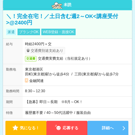
未読
＼！完全在宅！／土日含む週2～OK<講座受付
>@2400円
派遣
ブランクOK
WEB登録・面接OK
時給2400円＋交
給与
交通費別途支給あり
交通費実費支給（当社規定あり）
交通費
東京都港区
勤務地
田町(東京都)駅から徒歩4分
/
三田(東京都)駅から徒歩7分
金融関連
8:30～12:30
勤務時間
【急募】即日～長期 ※8月～OK！
期間
履歴書不要
/
40～50代活躍中
/
服装自由
特徴
気になる！
応募する
詳細へ