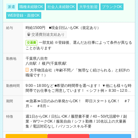
派遣
職種未経験OK
社会人未経験OK
大学生歓迎
ブランクOK
WEB登録・面接OK
時給1500円 ■現金日払いもOK（規定あり）
給与
交通費別途支給あり
一部支給 ※登録後、選んだお仕事によって条件が異なる
交通費
ことがあります
千葉県八街市
勤務地
八街駅
/
榎戸(千葉県)駅
大手物流会社（年齢不問／「無理なく続けられる」と好評の
職場です！）
9:00～18:00など ■希望の時間帯を選べます！ ▼他にも様々な時
勤務時間
間帯でお仕事をご用意しています！ ＜シフト例＞ 8:30～12:00
17:00～22:00 13:00～22:00 22:00～翌6:00 など
≪急募≫1日のみの単発からOK！ 即日スタートもOK！ ＃7
期間
月～ ＃8月～
週1日からOK
/
日払いOK
/
履歴書不要
/
40～50代活躍中
/
副
特徴
業・WワークOK
/
服装自由
/
シフト勤務
/
10名以上の大量募
集
/
電話対応なし
/
パソコンスキル不要