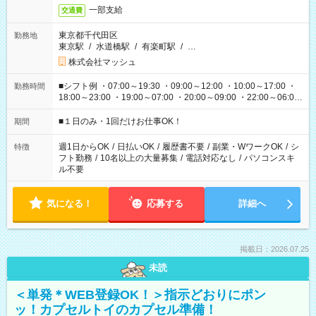
一部支給
交通費
東京都千代田区
勤務地
東京駅
/
水道橋駅
/
有楽町駅
/
…
株式会社マッシュ
■シフト例 ・07:00～19:30 ・09:00～12:00 ・10:00～17:00 ・
勤務時間
18:00～23:00 ・19:00～07:00 ・20:00～09:00 ・22:00～06:00
etc ★最短で3時間で5,120円のお仕事から 15時間で2万円近く稼
げるお仕事も！ ご希望のお時間に合わせてご紹介！ ※シフトは
■１日のみ・1回だけお仕事OK！
期間
現場によって異なります。 ※勿論、休憩時間はあるのでご安心
ください！
週1日からOK
/
日払いOK
/
履歴書不要
/
副業・WワークOK
/
シ
特徴
フト勤務
/
10名以上の大量募集
/
電話対応なし
/
パソコンスキ
ル不要
気になる！
応募する
詳細へ
掲載日：2026.07.25
未読
＜単発＊WEB登録OK！＞指示どおりにポン
ッ！カプセルトイのカプセル準備！