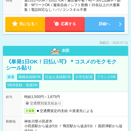
週1日からOK
/
日払いOK
/
履歴書不要
/
40～50代活躍中
/
副
特徴
業・WワークOK
/
服装自由
/
シフト勤務
/
10名以上の大量募
集
/
電話対応なし
/
パソコンスキル不要
気になる！
応募する
詳細へ
掲載日：2026.07.31
未読
《単発1日OK！日払い可》＊コスメのモクモク
シール貼り
派遣
職種未経験OK
社会人未経験OK
大学生歓迎
ブランクOK
WEB登録・面接OK
時給1,500円～1,875円
給与
交通費別途支給あり
■ 交通費規定内支給 ※派遣先による
交通費
神奈川県小田原市
勤務地
小田原駅から徒歩5分
/
鴨宮駅から徒歩5分
/
国府津駅から徒
歩5分
/
…