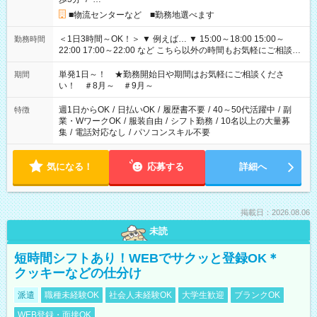
■物流センターなど ■勤務地選べます
＜1日3時間～OK！＞ ▼ 例えば… ▼ 15:00～18:00 15:00～
勤務時間
22:00 17:00～22:00 など こちら以外の時間もお気軽にご相談く
ださい！
単発1日～！ ★勤務開始日や期間はお気軽にご相談くださ
期間
い！ ＃8月～ ＃9月～
週1日からOK
/
日払いOK
/
履歴書不要
/
40～50代活躍中
/
副
特徴
業・WワークOK
/
服装自由
/
シフト勤務
/
10名以上の大量募
集
/
電話対応なし
/
パソコンスキル不要
気になる！
応募する
詳細へ
掲載日：2026.08.06
未読
短時間シフトあり！WEBでサクッと登録OK＊
クッキーなどの仕分け
派遣
職種未経験OK
社会人未経験OK
大学生歓迎
ブランクOK
WEB登録・面接OK