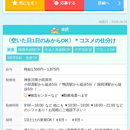
気になる！
応募する
詳細へ
掲載日：2026.08.04
未読
〈空いた日1日のみからOK〉＊コスメの仕分け
派遣
職種未経験OK
社会人未経験OK
大学生歓迎
ブランクOK
WEB登録・面接OK
時給1,500円～1,875円
給与
神奈川県小田原市
勤務地
小田原駅から徒歩5分
/
鴨宮駅から徒歩5分
/
国府津駅から徒
歩5分
/
…
■物流センターなど ■勤務地選べます
9:00～18:00 など 他にも ▼10:00～19:00 ▼18:00～21:00 など
勤務時間
のシフトあり！お気軽にご相談下さい！
1日だけの単発OK！＃8月～ ＃9月～
期間