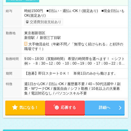
時給1500円 ■日払い・週払いOK！(規定あり) ■現金日払いも
給与
OK(規定あり)
交通費別途支給あり
東京都新宿区
勤務地
新宿駅
/
新宿三丁目駅
大手物流会社（年齢不問／「無理なく続けられる」と好評の
職場です！）
9:00～18:00（実動8時間） 希望の時間帯を選べます！ ＜シフト
勤務時間
例＞ ・8：30～12：00 ・10：00～19：00 ・17：00～22：00
・13：00～22：00 ・22：00～翌6：00 など
【急募】即日スタートＯＫ！ 単発1日のみから働けます。
期間
週1日からOK
/
日払いOK
/
履歴書不要
/
40～50代活躍中
/
副
特徴
業・WワークOK
/
服装自由
/
シフト勤務
/
10名以上の大量募
集
/
電話対応なし
/
パソコンスキル不要
気になる！
応募する
詳細へ