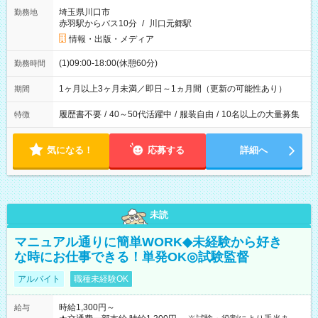
埼玉県川口市
勤務地
赤羽駅からバス10分
/
川口元郷駅
情報・出版・メディア
(1)09:00-18:00(休憩60分)
勤務時間
1ヶ月以上3ヶ月未満／即日～1ヵ月間（更新の可能性あり）
期間
履歴書不要
/
40～50代活躍中
/
服装自由
/
10名以上の大量募集
特徴
気になる！
応募する
詳細へ
未読
マニュアル通りに簡単WORK◆未経験から好き
な時にお仕事できる！単発OK◎試験監督
アルバイト
職種未経験OK
時給1,300円～
給与