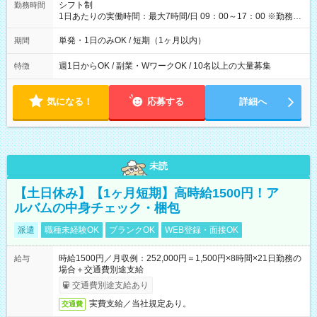
間】試用期間なし
シフト制
勤務時間
1日あたりの実働時間：最大7時間/日 09：00～17：00 ※勤務時
間は 試験により異なります。
単発・1日のみOK / 短期（1ヶ月以内）
期間
週1日からOK / 副業・WワークOK / 10名以上の大量募集
特徴
気になる！
応募する
詳細へ
未読
【土日休み】【1ヶ月短期】高時給1500円！ア
ルバムの中身チェック・梱包
派遣
職種未経験OK
ブランクOK
WEB登録・面接OK
時給1500円／月収例：252,000円＝1,500円×8時間×21日勤務の
給与
場合＋交通費別途支給
交通費別途支給あり
実費支給／当社規定あり。
交通費