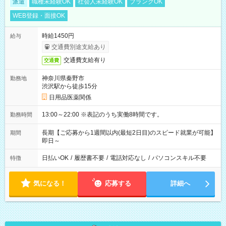
派遣
職種未経験OK
社会人未経験OK
ブランクOK
WEB登録・面接OK
時給1450円
給与
交通費別途支給あり
交通費支給有り
交通費
神奈川県秦野市
勤務地
渋沢駅から徒歩15分
日用品医薬関係
13:00～22:00 ※表記のうち実働8時間です。
勤務時間
長期【ご応募から1週間以内(最短2日目)のスピード就業が可能】
期間
即日～
日払いOK
/
履歴書不要
/
電話対応なし
/
パソコンスキル不要
特徴
気になる！
応募する
詳細へ