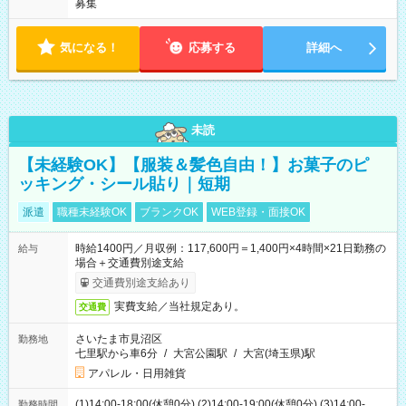
募集
気になる！
応募する
詳細へ
未読
【未経験OK】【服装＆髪色自由！】お菓子のピ
ッキング・シール貼り｜短期
派遣
職種未経験OK
ブランクOK
WEB登録・面接OK
時給1400円／月収例：117,600円＝1,400円×4時間×21日勤務の
給与
場合＋交通費別途支給
交通費別途支給あり
実費支給／当社規定あり。
交通費
さいたま市見沼区
勤務地
七里駅から車6分
/
大宮公園駅
/
大宮(埼玉県)駅
アパレル・日用雑貨
(1)14:00-18:00(休憩0分) (2)14:00-19:00(休憩0分) (3)14:00-
勤務時間