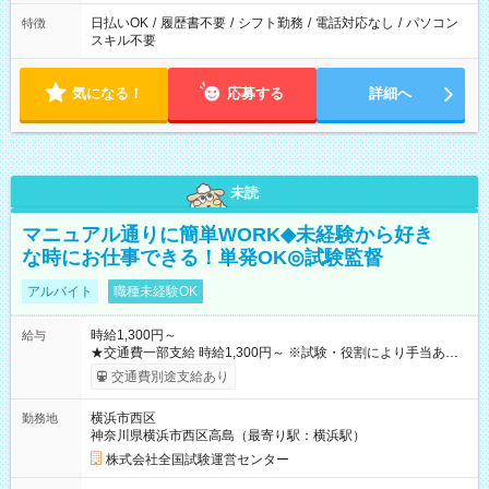
日払いOK
/
履歴書不要
/
シフト勤務
/
電話対応なし
/
パソコン
特徴
スキル不要
気になる！
応募する
詳細へ
未読
マニュアル通りに簡単WORK◆未経験から好き
な時にお仕事できる！単発OK◎試験監督
アルバイト
職種未経験OK
時給1,300円～
給与
★交通費一部支給 時給1,300円～ ※試験・役割により手当あり
※勤務回数により昇給あり 【即給（前払い）オプションあ
交通費別途支給あり
り！】 希望される場合、勤務から1週間ほどで給与の一部を受け
取れます。 ※手数料418円がかかります。 【過去試験日の収入
横浜市西区
勤務地
例】 ・河合塾模擬試験 8:30～17:30（休憩1時間） 時給1,300円
神奈川県横浜市西区高島（最寄り駅：横浜駅）
×8時間＝日収10,400円＋交通費 ※当日の役割により時給＋100
円の場合あり ・国家試験 7:00～13:30（休憩なし） 時給1,300
株式会社全国試験運営センター
円（役割手当＋100円）×6時間＝日収8,400円＋交通費 【試用期