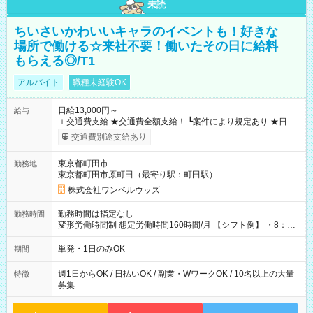
未読
ちいさいかわいいキャラのイベントも！好きな
場所で働ける☆来社不要！働いたその日に給料
もらえる◎/T1
アルバイト
職種未経験OK
日給13,000円～
給与
＋交通費支給 ★交通費全額支給！ ┗案件により規定あり ★日払
いOK！（規定あり） ┗働いたその日に現金GET♪ お仕事後はコ
交通費別途支給あり
ンビニATMから 日払い分を引き落とせます！ 【試用期間】試
用期間なし
東京都町田市
勤務地
東京都町田市原町田（最寄り駅：町田駅）
株式会社ワンベルウッズ
勤務時間は指定なし
勤務時間
変形労働時間制 想定労働時間160時間/月 【シフト例】 ・8：00
～21：00
単発・1日のみOK
期間
週1日からOK / 日払いOK / 副業・WワークOK / 10名以上の大量
特徴
募集