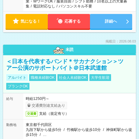
業・WワークOK
/
服装自由
/
シフト勤務
/
10名以上の大量募
集
/
電話対応なし
/
パソコンスキル不要
気になる！
応募する
詳細へ
掲載日：2026.08.03
未読
＜日本を代表するバンド＊サカナクション＞ツ
アー公演のサポートバイト＠日本武道館
アルバイト
職種未経験OK
社会人未経験OK
大学生歓迎
ブランクOK
時給1250円～
給与
交通費別途支給あり
支給（規定有り）
交通費
東京都千代田区
勤務地
九段下駅から徒歩5分
/
竹橋駅から徒歩10分
/
神保町駅から徒
歩15分
/
…