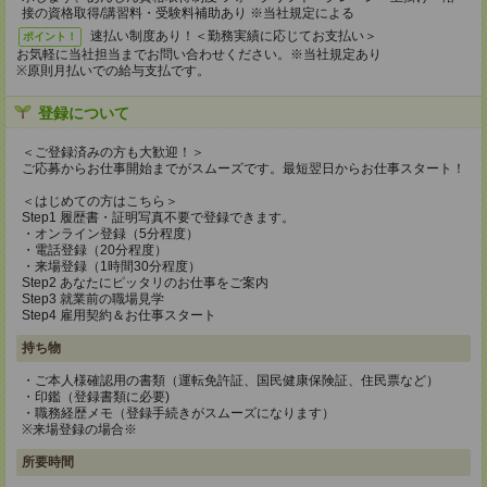
接の資格取得/講習料・受験料補助あり ※当社規定による
速払い制度あり！＜勤務実績に応じてお支払い＞
ポイント！
お気軽に当社担当までお問い合わせください。※当社規定あり
※原則月払いでの給与支払です。
登録について
＜ご登録済みの方も大歓迎！＞
ご応募からお仕事開始までがスムーズです。最短翌日からお仕事スタート！
＜はじめての方はこちら＞
Step1 履歴書・証明写真不要で登録できます。
・オンライン登録（5分程度）
・電話登録（20分程度）
・来場登録（1時間30分程度）
Step2 あなたにピッタリのお仕事をご案内
Step3 就業前の職場見学
Step4 雇用契約＆お仕事スタート
持ち物
・ご本人様確認用の書類（運転免許証、国民健康保険証、住民票など）
・印鑑（登録書類に必要)
・職務経歴メモ（登録手続きがスムーズになります）
※来場登録の場合※
所要時間