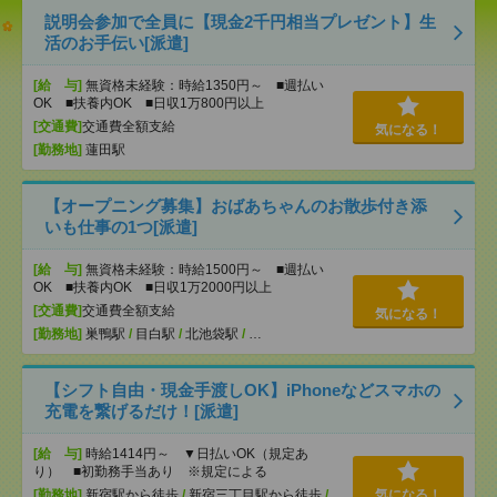
説明会参加で全員に【現金2千円相当プレゼント】生
活のお手伝い[派遣]
[給 与]
無資格未経験：時給1350円～ ■週払い
OK ■扶養内OK ■日収1万800円以上
[交通費]
交通費全額支給
気になる！
[勤務地]
蓮田駅
【オープニング募集】おばあちゃんのお散歩付き添
いも仕事の1つ[派遣]
[給 与]
無資格未経験：時給1500円～ ■週払い
OK ■扶養内OK ■日収1万2000円以上
[交通費]
交通費全額支給
気になる！
[勤務地]
巣鴨駅
/
目白駅
/
北池袋駅
/
…
【シフト自由・現金手渡しOK】iPhoneなどスマホの
充電を繋げるだけ！[派遣]
[給 与]
時給1414円～ ▼日払いOK（規定あ
り） ■初勤務手当あり ※規定による
[勤務地]
新宿駅から徒歩
/
新宿三丁目駅から徒歩
/
気になる！