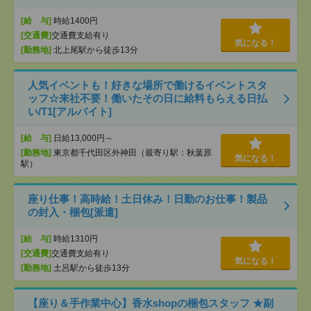
[給 与]
時給1400円
[交通費]
交通費支給有り
気になる！
[勤務地]
北上尾駅から徒歩13分
人気イベントも！好きな場所で働けるイベントスタ
ッフ☆来社不要！働いたその日に給料もらえる日払
い/T1[アルバイト]
[給 与]
日給13,000円～
[勤務地]
東京都千代田区外神田（最寄り駅：秋葉原
気になる！
駅）
座り仕事！高時給！土日休み！日勤のお仕事！製品
の封入・梱包[派遣]
[給 与]
時給1310円
[交通費]
交通費支給有り
気になる！
[勤務地]
土呂駅から徒歩13分
【座り＆手作業中心】香水shopの梱包スタッフ ★副