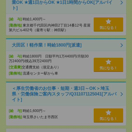
業OK ★週1日からOK ★1日1時間からOK[アルバイ
ト]
[給 与]
時給1,400円～
[勤務地]
東京都千代田区内神田2丁目14番12号 星屋
気になる！
第六ビル402号（最寄り駅：神田駅）
大田区！軽作業！時給1800円[派遣]
[給 与]
時給1800円 日額平均1万4400円/月額30
万2400円/残込39万2400円
[交通費]
交通費支給（規定あり）
気になる！
[勤務地]
流通センター駅から車
＜厚生労働省のお仕事・短期・週3日～OK＞埼玉
県・労働保険ご案内スタッフ/Q311071125041[アルバ
イト]
[給 与]
時給1,600円～
[勤務地]
埼玉県さいたま市西区
気になる！