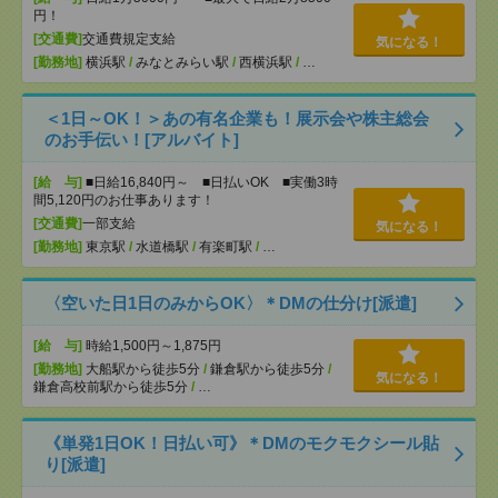
円！
[交通費]
交通費規定支給
気になる！
[勤務地]
横浜駅
/
みなとみらい駅
/
西横浜駅
/
…
＜1日～OK！＞あの有名企業も！展示会や株主総会
のお手伝い！[アルバイト]
[給 与]
■日給16,840円～ ■日払いOK ■実働3時
間5,120円のお仕事あります！
[交通費]
一部支給
気になる！
[勤務地]
東京駅
/
水道橋駅
/
有楽町駅
/
…
〈空いた日1日のみからOK〉＊DMの仕分け[派遣]
[給 与]
時給1,500円～1,875円
[勤務地]
大船駅から徒歩5分
/
鎌倉駅から徒歩5分
/
気になる！
鎌倉高校前駅から徒歩5分
/
…
《単発1日OK！日払い可》＊DMのモクモクシール貼
り[派遣]