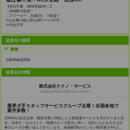
【来社不要、WEB登録OK！】
〇未経験大歓迎！
〇フリーター、主婦(夫) 大歓迎！
※お仕事の掛け持ち(Wワーク)不可
※学生不可
派遣先の概要
業種
自動車輸送関係
派遣会社情報
株式会社テクノ・サービス
労働者派遣事業許可番号:派13-080693
業界大手スタッフサービスグループ企業！全国各地で
案件多数！
2003年の設立以来、製造分野に特化した人材派遣サービスを手がけてきた当
社。日本の「ものづくり」現場のニーズ拡大に伴い、当社にもさまざまな仕
事のニーズが舞い込んできています。未経験OKのカンタン軽作業を中心に、