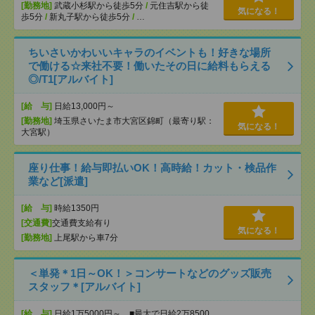
[勤務地]
武蔵小杉駅から徒歩5分
/
元住吉駅から徒
気になる！
歩5分
/
新丸子駅から徒歩5分
/
…
ちいさいかわいいキャラのイベントも！好きな場所
で働ける☆来社不要！働いたその日に給料もらえる
◎/T1[アルバイト]
[給 与]
日給13,000円～
[勤務地]
埼玉県さいたま市大宮区錦町（最寄り駅：
気になる！
大宮駅）
座り仕事！給与即払いOK！高時給！カット・検品作
業など[派遣]
[給 与]
時給1350円
[交通費]
交通費支給有り
気になる！
[勤務地]
上尾駅から車7分
＜単発＊1日～OK！＞コンサートなどのグッズ販売
スタッフ＊[アルバイト]
[給 与]
日給1万5000円～ ■最大で日給2万8500