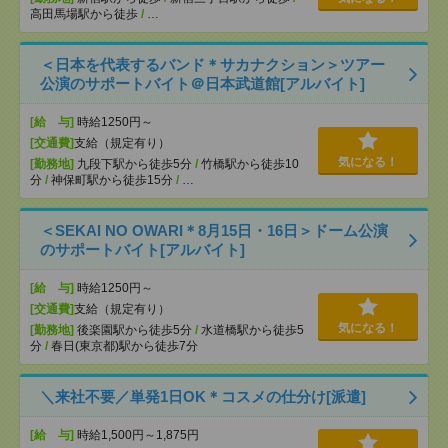
高田馬場駅から徒歩
/
…
＜日本を代表するバンド＊サカナクション＞ツアー
公演のサポートバイト＠日本武道館[アルバイト]
[給 与]
時給1250円～
[交通費]
支給（規定有り）
気になる！
[勤務地]
九段下駅から徒歩5分
/
竹橋駅から徒歩10
分
/
神保町駅から徒歩15分
/
…
＜SEKAI NO OWARI＊8月15日・16日＞ドーム公演
のサポートバイト[アルバイト]
[給 与]
時給1250円～
[交通費]
支給（規定有り）
気になる！
[勤務地]
後楽園駅から徒歩5分
/
水道橋駅から徒歩5
分
/
春日(東京都)駅から徒歩7分
＼来社不要／単発1日OK＊コスメの仕分け[派遣]
[給 与]
時給1,500円～1,875円