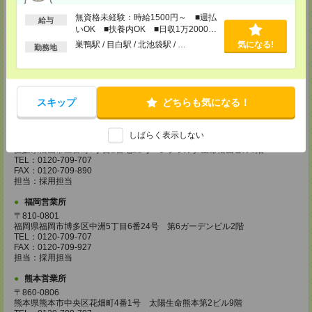
TEL：0120-995-984
無資格未経験：時給1500円～ ■週払
FAX：0120-709-785
給与
担当：採用担当
いOK ■扶養内OK ■日収1万2000円
以上
巣鴨駅 / 目白駅 / 北池袋駅 / …
気になる!
勤務地
広島営業所
〒730-0031
広島県広島市中区紙屋町2丁目1番地22号 広島興銀ビル11階
TEL：0120-709-707
FAX：0120-934-504
スキップ
どちらも気になる！
担当：採用担当
松山営業所
しばらく表示しない
〒790-0003
愛媛県松山市三番町7丁目1番地21号 ジブラルタ生命松山ビル8階
TEL：0120-709-707
FAX：0120-709-890
担当：採用担当
福岡営業所
〒810-0801
福岡県福岡市博多区中洲5丁目6番24号 第6ガーデンビル2階
TEL：0120-709-707
FAX：0120-709-927
担当：採用担当
熊本営業所
〒860-0806
熊本県熊本市中央区花畑町4番1号 太陽生命熊本第2ビル9階