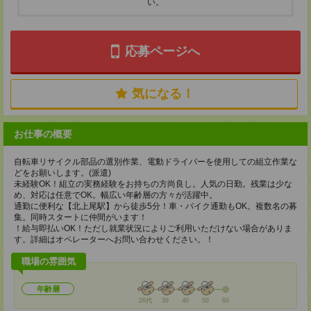
い。
応募ページへ
気になる！
お仕事の概要
自転車リサイクル部品の選別作業、電動ドライバーを使用しての組立作業な
どをお願いします。(派遣)
未経験OK！組立の実務経験をお持ちの方尚良し。人気の日勤。残業は少な
め、対応は任意でOK。幅広い年齢層の方々が活躍中。
通勤に便利な【北上尾駅】から徒歩5分！車・バイク通勤もOK。複数名の募
集。同時スタートに仲間がいます！
！給与即払いOK！ただし就業状況によりご利用いただけない場合がありま
す。詳細はオペレーターへお問い合わせください。！
職場の雰囲気
年齢層
20代
30
40
50
60