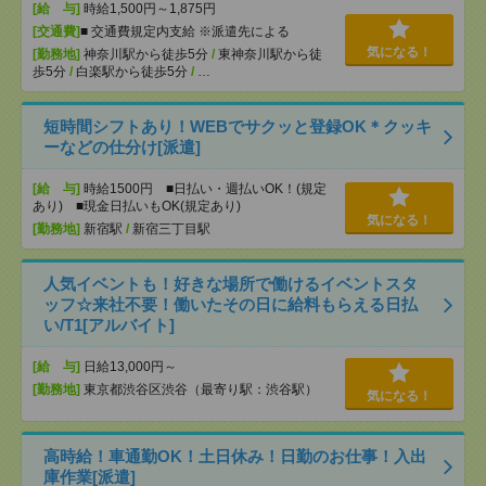
[給 与]
時給1,500円～1,875円
[交通費]
■ 交通費規定内支給 ※派遣先による
気になる！
[勤務地]
神奈川駅から徒歩5分
/
東神奈川駅から徒
歩5分
/
白楽駅から徒歩5分
/
…
短時間シフトあり！WEBでサクッと登録OK＊クッキ
ーなどの仕分け[派遣]
[給 与]
時給1500円 ■日払い・週払いOK！(規定
あり) ■現金日払いもOK(規定あり)
気になる！
[勤務地]
新宿駅
/
新宿三丁目駅
人気イベントも！好きな場所で働けるイベントスタ
ッフ☆来社不要！働いたその日に給料もらえる日払
い/T1[アルバイト]
[給 与]
日給13,000円～
[勤務地]
東京都渋谷区渋谷（最寄り駅：渋谷駅）
気になる！
高時給！車通勤OK！土日休み！日勤のお仕事！入出
庫作業[派遣]