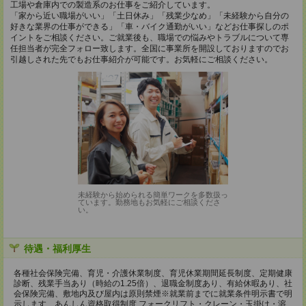
工場や倉庫内での製造系のお仕事をご紹介しています。
「家から近い職場がいい」「土日休み」「残業少なめ」「未経験から自分の
好きな業界の仕事ができる」「車・バイク通勤がいい」などお仕事探しのポ
イントをご相談ください。ご就業後も、職場での悩みやトラブルについて専
任担当者が完全フォロー致します。全国に事業所を開設しておりますのでお
引越しされた先でもお仕事紹介が可能です。お気軽にご相談ください。
未経験から始められる簡単ワークを多数扱っ
ています。勤務地もお気軽にご相談くださ
い。
待遇・福利厚生
各種社会保険完備、育児・介護休業制度、育児休業期間延長制度、定期健康
診断、残業手当あり（時給の1.25倍）、退職金制度あり、有給休暇あり、社
会保険完備、敷地内及び屋内は原則禁煙※就業前までに就業条件明示書で明
示します、あんしん資格取得制度 フォークリフト・クレーン・玉掛け・溶