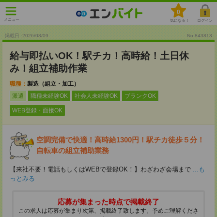
0
メニュー
気になる！
ログイン
掲載日 :2026
/
08
/
09
No.843813
給与即払いOK！駅チカ！高時給！土日休
み！組立補助作業
職種：
製造（組立・加工）
派遣
職種未経験OK
社会人未経験OK
ブランクOK
WEB登録・面接OK
空調完備で快適！高時給1300円！駅チカ徒歩５分！
自転車の組立補助業務
【来社不要！電話もしくはWEBで登録OK！】わざわざ会場まで
...も
っとみる
応募が集まった時点で掲載終了
この求人は応募が集まり次第、掲載終了致します。予めご理解くださ