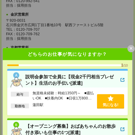
FAX：0120-992-541
担当：採用担当
金沢営業所
〒920-0031
石川県金沢市広岡1丁目1番地10号 駅西ファーストビル5階
TEL：0120-709-707
FAX：0120-709-762
担当：採用担当
×
京都営業所
どちらのお仕事が気になりますか？
〒600-8216
京都府京都市下京区新町通七条下ル東塩小路町593番地 トラスコクリスタ
ルビル7階
1
/10
TEL：0120-709-707
FAX：0120-709-751
説明会参加で全員に【現金2千円相当プレゼ
担当：採用担当
ント】生活のお手伝い[派遣]
大阪営業所
〒530-0017
無資格未経験：時給1350円～ ■週払
給与
大阪府大阪市北区角田町8番1号 大阪梅田ツインタワーズ・ノース34階
いOK ■扶養内OK ■日収1万800円
TEL：0120-995-985
以上
蓮田駅
気になる!
FAX：0120-992-568
勤務地
担当：採用担当
神戸営業所
〒650-0044
【オープニング募集】おばあちゃんのお散歩
兵庫県神戸市中央区東川崎町1丁目3番3号 神戸ハーバーランドセンタービ
付き添いも仕事の1つ[派遣]
ル18階