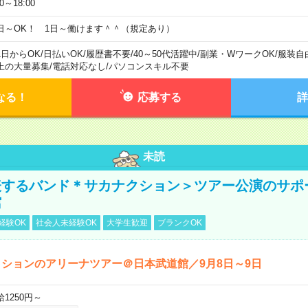
00～18:00
日～OK！ 1日～働けます＾＾（規定あり）
1日からOK
/
日払いOK
/
履歴書不要
/
40～50代活躍中
/
副業・WワークOK
/
服装自
上の大量募集
/
電話対応なし
/
パソコンスキル不要
なる！
応募する
詳
未読
表するバンド＊サカナクション＞ツアー公演のサポ
館
経験OK
社会人未経験OK
大学生歓迎
ブランクOK
ションのアリーナツアー＠日本武道館／9月8日～9日
給1250円～