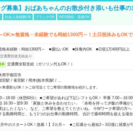
グ募集】おばあちゃんのお散歩付き添いも仕事の
K
社会人未経験OK
ブランクOK
WEB登録・面接OK
～OK≫無資格・未経験でも時給1300円～！土日祝休みもOK
資格未経験：時給1300円～ ■週払いOK ■扶養内OK ■日収1万400円以上
交通費別途支給あり
交通費全額支給（ガソリン代もOK！）
通費
木県宇都宮市
都宮駅
/
雀宮駅
/
岡本(栃木県)駅
/
…
≪車通勤もOK！≫ご自宅近くでご希望の勤務地を紹介します。
00～18:00（休憩60分） ■ご希望があれば下記シフトもOK！ 早番 7:00～16:00 遅
勤 16:30～翌9:30 「家族と休みを合わせたい」 「余裕を持って夕飯の準備
業はしたくない」 など、ご希望を教えてくださいね。 ※Wワーク希望の方へ
する勤務時間と、もう1つのお仕事の勤務時間。 合計で週40時間を超える場
8月中のスタートOK！急募！】2カ月～ ■ご応募から最短2～3日後に就業が