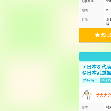
9:
勤務時間
即
期間
週
特徴
以
気に
＜日本を代
＠日本武道
アルバイト
職種未
サカナク
時
給与