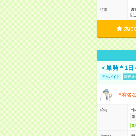
週
特徴
以
気に
＜単発＊1日
アルバイト
職種未
＊有名な
日
給与
交