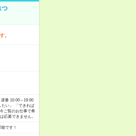
1つ
です。
番 10:00～19:00
がしたい」 「できれば
 今ご覧のお仕事で希
合は応募できません。
可能です！