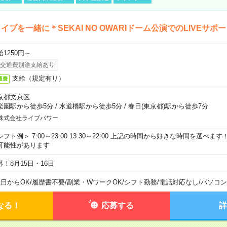
イブを一緒に＊SEKAI NO OWARIドーム公演でのLIVEサポ
給1250円～
交通費別途支給あり
支給（規定有り）
通費
京都文京区
楽園駅から徒歩5分
/
水道橋駅から徒歩5分
/
春日(東京都)駅から徒歩7分
株式会社ライブパワー
シフト例＞ 7:00～23:00 13:30～22:00 上記の時間から好きな時間を選べま
可能性があります
募！8月15日・16日
1日からOK
/
履歴書不要
/
副業・WワークOK
/
シフト勤務
/
電話対応なし
/
パソコン
なる！
応募する
詳