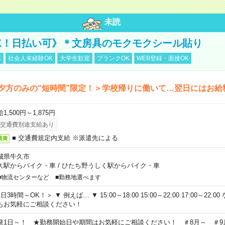
未読
K！日払い可》＊文房具のモクモクシール貼り
K
社会人未経験OK
大学生歓迎
ブランクOK
WEB登録・面接OK
夕方のみの“短時間”限定！＞学校帰りに働いて…翌日にはお給
1,500円～1,875円
交通費別途支給あり
■ 交通費規定内支給 ※派遣先による
通費
城県牛久市
久駅からバイク・車
/
ひたち野うしく駅からバイク・車
■物流センターなど ■勤務地選べます
日3時間～OK！＞ ▼ 例えば… ▼ 15:00～18:00 15:00～22:00 17:00～22
もお気軽にご相談ください！
発1日～！ ★勤務開始日や期間はお気軽にご相談ください！ ＃8月～ ＃9