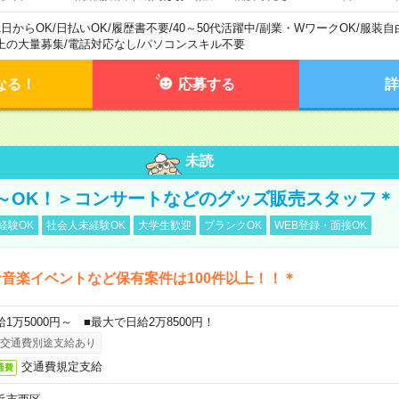
1日からOK
/
日払いOK
/
履歴書不要
/
40～50代活躍中
/
副業・WワークOK
/
服装自
上の大量募集
/
電話対応なし
/
パソコンスキル不要
なる！
応募する
詳
未読
～OK！＞コンサートなどのグッズ販売スタッフ＊
経験OK
社会人未経験OK
大学生歓迎
ブランクOK
WEB登録・面接OK
音楽イベントなど保有案件は100件以上！！＊
給1万5000円～ ■最大で日給2万8500円！
交通費別途支給あり
交通費規定支給
通費