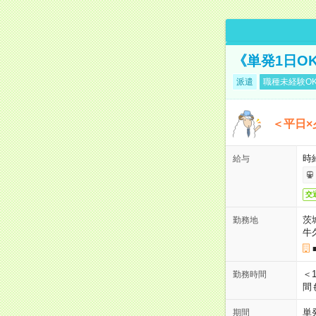
《単発1日O
派遣
職種未経験O
＜平日×
時給
給与
交
茨
勤務地
牛
＜1
勤務時間
間
単
期間