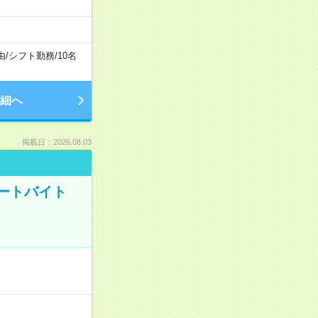
由
/
シフト勤務
/
10名
細へ
掲載日：2026.08.03
ートバイト