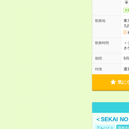
交
東
勤務地
九
＜シ
勤務時間
き
9
期間
週
特徴
気に
＜SEKAI 
アルバイト
職種未