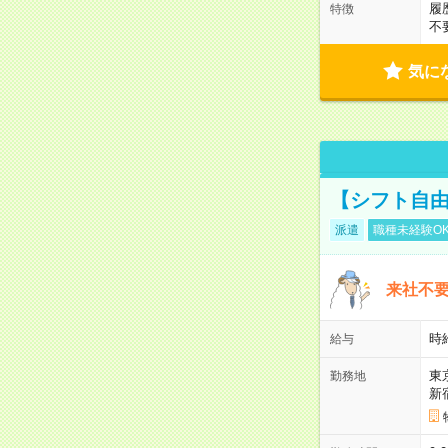
履
特徴
不
気に
【シフト自由
派遣
職種未経験O
来社不要
時
給与
東
勤務地
新