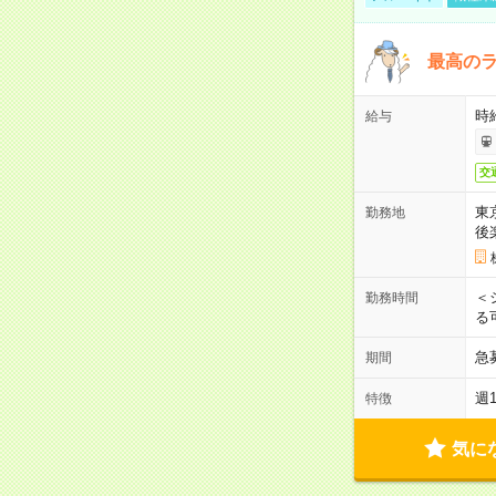
最高のラ
時
給与
交
東
勤務地
後
＜
勤務時間
る
急
期間
週
特徴
気に