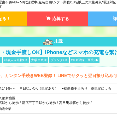
歴書不要
/
40～50代活躍中
/
服装自由
/
シフト勤務
/
10名以上の大量募集
/
電話対応
要
なる！
応募する
詳
未読
・現金手渡しOK】iPhoneなどスマホの充電を繋
K
社会人未経験OK
大学生歓迎
ブランクOK
WEB登録・面接OK
、カンタン手続きWEB登録！ LINEでサクッと翌日振り込み
給1414円～ ▼日払いOK（規定あり） ■初勤務手当あり ※規定による
京都新宿区
宿駅から徒歩
/
新宿三丁目駅から徒歩
/
高田馬場駅から徒歩
/
…
物流企業