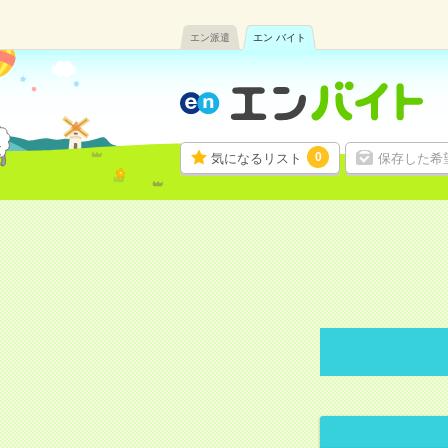
エン派遣
エン バイト
0
気になるリスト
保存した希