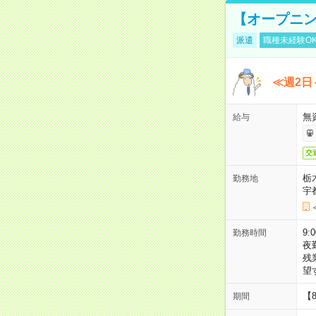
【オープニン
派遣
職種未経験O
≪週2日
無
給与
交
栃
勤務地
宇
9:
勤務時間
夜
残
望
【
期間