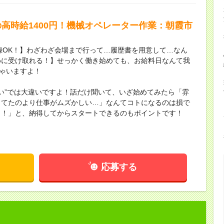
高時給1400円！機械オペレーター作業：朝霞市
録OK！】わざわざ会場まで行って…履歴書を用意して…なん
めに受け取れる！】せっかく働き始めても、お給料日なんて我
ちゃいますよ！
ない”では大違いですよ！話だけ聞いて、いざ始めてみたら「雰
してたのより仕事がムズかしい…」なんてコトになるのは損で
し！」と、納得してからスタートできるのもポイントです！
応募する