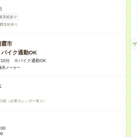
円
途支給あり
費支給有り
朝霞市
・バイク通勤OK
10分 ※バイク通勤OK
械系メーカー
休
日祝（企業カレンダー有り）
:00
00