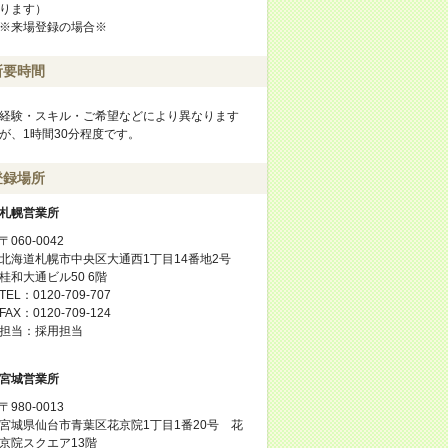
ります）
※来場登録の場合※
所要時間
経験・スキル・ご希望などにより異なります
が、1時間30分程度です。
登録場所
札幌営業所
〒060-0042
北海道札幌市中央区大通西1丁目14番地2号
桂和大通ビル50 6階
TEL：0120-709-707
FAX：0120-709-124
担当：採用担当
宮城営業所
〒980-0013
宮城県仙台市青葉区花京院1丁目1番20号 花
京院スクエア13階