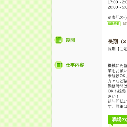
17:00～2:
20:00～5:
※表記のう
残
残業時間
期間
長期（3
長期【ご応
仕事内容
機械に円
業をお願い
未経験OK
方々など
勤務時間
OK！残
さい！
給与即払
す。詳細
職場の