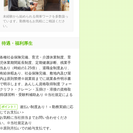
未経験から始められる簡単ワークを多数扱っ
ています。勤務地もお気軽にご相談くださ
い。
待遇・福利厚生
各種社会保険完備、育児・介護休業制度、育
児休業期間延長制度、定期健康診断、残業手
当あり（時給の1.25倍）、退職金制度あり、
有給休暇あり、社会保険完備、敷地内及び屋
内は原則禁煙※就業前までに就業条件明示書
で明示します、あんしん資格取得制度 フォー
クリフト・クレーン・玉掛け・溶接の資格取
得/講習料・受験料補助あり ※当社規定による
速払い制度あり！＜勤務実績に応
ポイント！
じてお支払い＞
お気軽に当社担当までお問い合わせくださ
い。※当社規定あり
※原則月払いでの給与支払です。