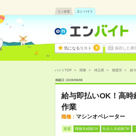
エン派遣
エン バイト
0
気になるリスト
保存した希
バイトTOP
関東
埼玉県
朝霞市
給与
掲載日 :
2026
/
08
/
08
給与即払いOK！高
作業
マシンオペレーター
職種：
派遣
職種未経験OK
社会人未経験OK