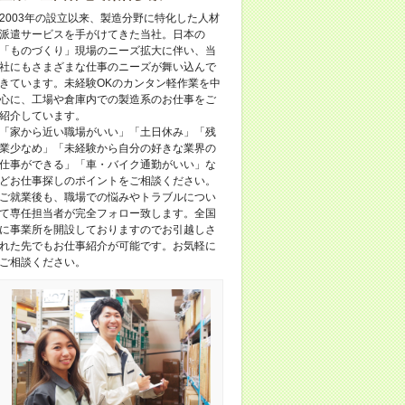
2003年の設立以来、製造分野に特化した人材
派遣サービスを手がけてきた当社。日本の
「ものづくり」現場のニーズ拡大に伴い、当
社にもさまざまな仕事のニーズが舞い込んで
きています。未経験OKのカンタン軽作業を中
心に、工場や倉庫内での製造系のお仕事をご
紹介しています。
「家から近い職場がいい」「土日休み」「残
業少なめ」「未経験から自分の好きな業界の
仕事ができる」「車・バイク通勤がいい」な
どお仕事探しのポイントをご相談ください。
ご就業後も、職場での悩みやトラブルについ
て専任担当者が完全フォロー致します。全国
に事業所を開設しておりますのでお引越しさ
れた先でもお仕事紹介が可能です。お気軽に
ご相談ください。