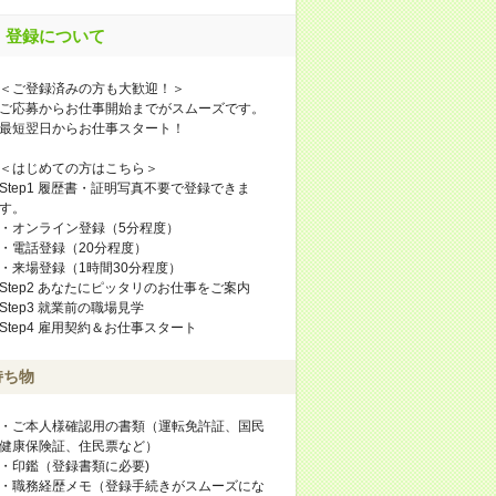
登録について
＜ご登録済みの方も大歓迎！＞
ご応募からお仕事開始までがスムーズです。
最短翌日からお仕事スタート！
＜はじめての方はこちら＞
Step1 履歴書・証明写真不要で登録できま
す。
・オンライン登録（5分程度）
・電話登録（20分程度）
・来場登録（1時間30分程度）
Step2 あなたにピッタリのお仕事をご案内
Step3 就業前の職場見学
Step4 雇用契約＆お仕事スタート
持ち物
・ご本人様確認用の書類（運転免許証、国民
健康保険証、住民票など）
・印鑑（登録書類に必要)
・職務経歴メモ（登録手続きがスムーズにな