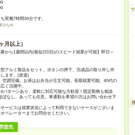
00
00
ち実働7時間30分です。
業少なめ
ヶ月以上）
募から1週間以内(最短2日目)のスピード就業が可能】即日～
盤型アルミ製品をセット、ボタンの押下、完成品の取り外し作
します。(派遣)
。空調完備。お昼はお弁当が注文可能。長期就業可能。40代の
幅広く活躍中。
は4パターンあり、柔軟に対応可能な方歓迎！固定勤務も相談
業ほぼなし、あっても任意。車通勤を希望の方はお問い合わせ下
いサービスは就業状況によって利用できないケースがございま
はオペレーターまでお問合せください。
雰囲気