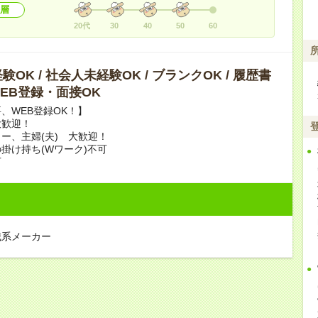
層
20代
30
40
50
60
OK / 社会人未経験OK / ブランクOK / 履歴書
 WEB登録・面接OK
、WEB登録OK！】
大歓迎！
ー、主婦(夫) 大歓迎！
掛け持ち(Wワーク)不可
可
械系メーカー