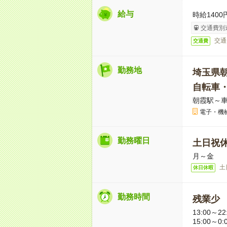
給与
時給1400
交通費別
交通
交通費
勤務地
埼玉県
自転車
朝霞駅～車
電子・機
勤務曜日
土日祝
月～金
土
休日休暇
勤務時間
残業少
13:00～22
15:00～0: