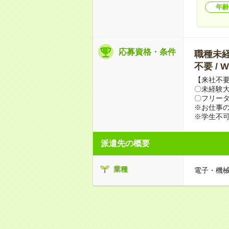
年齢
応募資格・条件
職種未経験
不要 /
【来社不要
〇未経験
〇フリータ
※お仕事の
※学生不
派遣先の概要
業種
電子・機