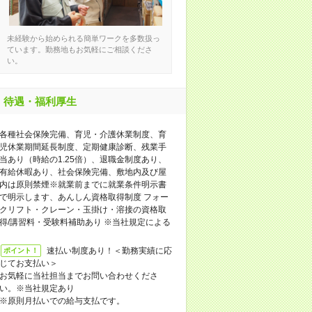
未経験から始められる簡単ワークを多数扱っ
ています。勤務地もお気軽にご相談くださ
い。
待遇・福利厚生
各種社会保険完備、育児・介護休業制度、育
児休業期間延長制度、定期健康診断、残業手
当あり（時給の1.25倍）、退職金制度あり、
有給休暇あり、社会保険完備、敷地内及び屋
内は原則禁煙※就業前までに就業条件明示書
で明示します、あんしん資格取得制度 フォー
クリフト・クレーン・玉掛け・溶接の資格取
得/講習料・受験料補助あり ※当社規定による
速払い制度あり！＜勤務実績に応
ポイント！
じてお支払い＞
お気軽に当社担当までお問い合わせくださ
い。※当社規定あり
※原則月払いでの給与支払です。