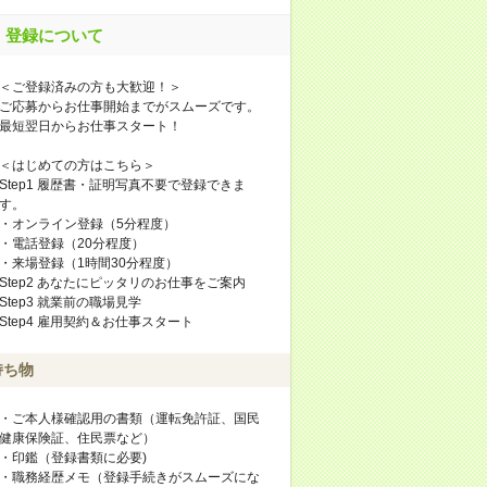
登録について
＜ご登録済みの方も大歓迎！＞
ご応募からお仕事開始までがスムーズです。
最短翌日からお仕事スタート！
＜はじめての方はこちら＞
Step1 履歴書・証明写真不要で登録できま
す。
・オンライン登録（5分程度）
・電話登録（20分程度）
・来場登録（1時間30分程度）
Step2 あなたにピッタリのお仕事をご案内
Step3 就業前の職場見学
Step4 雇用契約＆お仕事スタート
持ち物
・ご本人様確認用の書類（運転免許証、国民
健康保険証、住民票など）
・印鑑（登録書類に必要)
・職務経歴メモ（登録手続きがスムーズにな