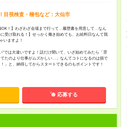
替！目視検査・梱包など：大仙市
録OK！】わざわざ会場まで行って…履歴書を用意して…なん
めに受け取れる！】せっかく働き始めても、お給料日なんて我
ちゃいますよ！
ない”では大違いですよ！話だけ聞いて、いざ始めてみたら「雰
してたのより仕事がムズかしい…」なんてコトになるのは損で
し！」と、納得してからスタートできるのもポイントです！
応募する