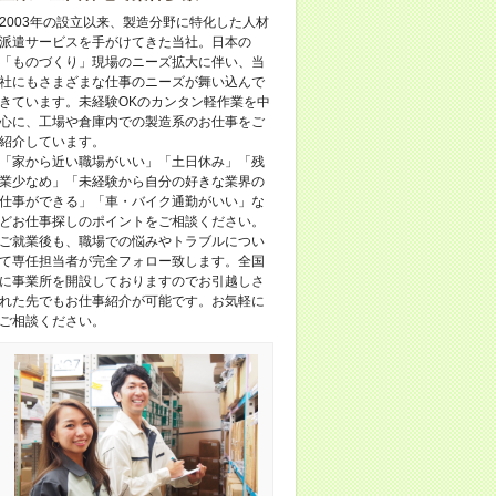
2003年の設立以来、製造分野に特化した人材
派遣サービスを手がけてきた当社。日本の
「ものづくり」現場のニーズ拡大に伴い、当
社にもさまざまな仕事のニーズが舞い込んで
きています。未経験OKのカンタン軽作業を中
心に、工場や倉庫内での製造系のお仕事をご
紹介しています。
「家から近い職場がいい」「土日休み」「残
業少なめ」「未経験から自分の好きな業界の
仕事ができる」「車・バイク通勤がいい」な
どお仕事探しのポイントをご相談ください。
ご就業後も、職場での悩みやトラブルについ
て専任担当者が完全フォロー致します。全国
に事業所を開設しておりますのでお引越しさ
れた先でもお仕事紹介が可能です。お気軽に
ご相談ください。