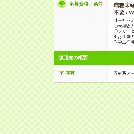
応募資格・条件
職種未経験
不要 /
【来社不要
〇未経験
〇フリータ
※お仕事の
※学生不
派遣先の概要
業種
素材系メ