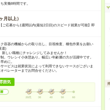
ち実働8時間です。
ヶ月以上）
【ご応募から1週間以内(最短2日目)のスピード就業が可能】即
ック容器の機械からの取り出し、目視検査、梱包作業をお願い
派遣)
。新しい職種にチャレンジしてみませんか！
替制。ウレシイ小休憩あり。幅広い年齢層の方が活躍中です。
お早めに。
いサービスは就業状況によって利用できないケースがございま
はオペレーターまでお問合せください。
雰囲気
層
20代
30
40
50
60