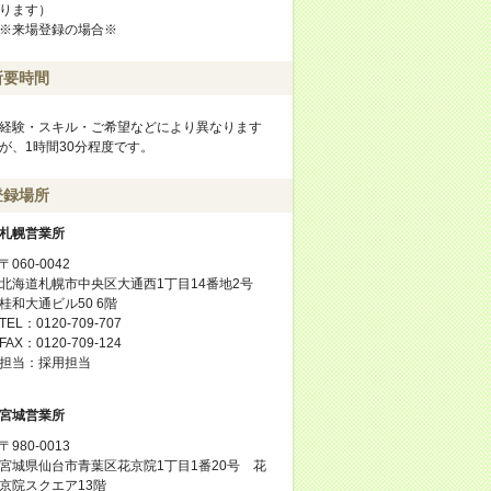
ります）
※来場登録の場合※
所要時間
経験・スキル・ご希望などにより異なります
が、1時間30分程度です。
登録場所
札幌営業所
〒060-0042
北海道札幌市中央区大通西1丁目14番地2号
桂和大通ビル50 6階
TEL：0120-709-707
FAX：0120-709-124
担当：採用担当
宮城営業所
〒980-0013
宮城県仙台市青葉区花京院1丁目1番20号 花
京院スクエア13階