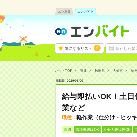
エン派遣
エン バイト
0
気になるリスト
保存した希
バイトTOP
東北
秋田県
大仙市
給与
掲載日 :
2026
/
08
/
06
給与即払いOK！土日
業など
軽作業（仕分け・ピッキ
職種：
派遣
職種未経験OK
社会人未経験OK