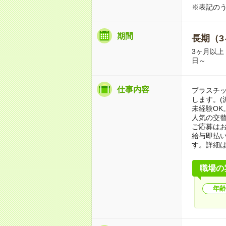
※表記のう
期間
長期（3
3ヶ月以上
日～
仕事内容
プラスチ
します。(
未経験OK
人気の交
ご応募は
給与即払
す。詳細
職場の
年齢