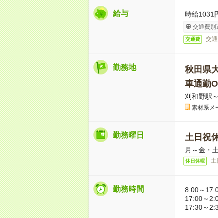
給与
時給1031
交通費別
交通
交通費
勤務地
秋田県
車通勤O
刈和野駅～
素材系メ
勤務曜日
土日祝
月～金・
土
休日休暇
勤務時間
8:00～17:
17:00～2:
17:30～2: