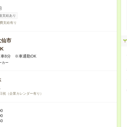
円
途支給あり
費支給有り
大仙市
K
車8分 ※車通勤OK
ーカー
休
土
日祝（企業カレンダー有り）
00
00
30