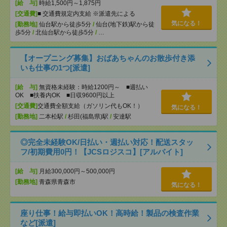
[給 与]
時給1,500円～1,875円
[交通費]
■ 交通費規定内支給 ※派遣先による
気になる！
[勤務地]
仙台駅から徒歩5分
/
仙台(地下鉄)駅から徒
歩5分
/
北仙台駅から徒歩5分
/
…
【オープニング募集】おばあちゃんのお散歩付き添
いも仕事の1つ[派遣]
[給 与]
無資格未経験：時給1200円～ ■週払い
OK ■扶養内OK ■日収9600円以上
[交通費]
交通費全額支給（ガソリン代もOK！）
気になる！
[勤務地]
二本松駅
/
杉田(福島県)駅
/
安達駅
◎完全未経験OK/日払い・週払い対応！配送スタッ
フ/初期費用0円！【JCSロジスコ】[アルバイト]
[給 与]
月給300,000円～500,000円
[勤務地]
青森県青森市
気になる！
座り仕事！給与即払いOK！高時給！製品の検査作業
など[派遣]