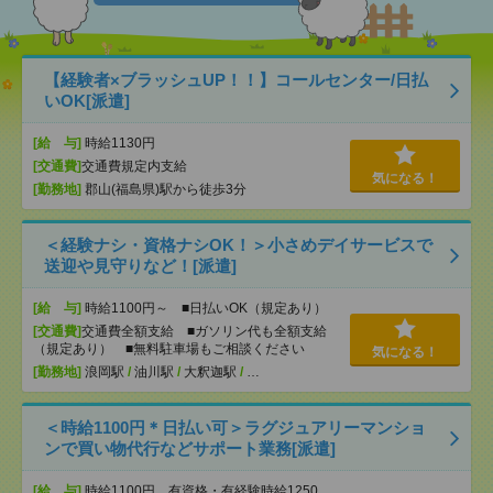
【経験者×ブラッシュUP！！】コールセンター/日払
いOK[派遣]
[給 与]
時給1130円
[交通費]
交通費規定内支給
気になる！
[勤務地]
郡山(福島県)駅から徒歩3分
＜経験ナシ・資格ナシOK！＞小さめデイサービスで
送迎や見守りなど！[派遣]
[給 与]
時給1100円～ ■日払いOK（規定あり）
[交通費]
交通費全額支給 ■ガソリン代も全額支給
（規定あり） ■無料駐車場もご相談ください
気になる！
[勤務地]
浪岡駅
/
油川駅
/
大釈迦駅
/
…
＜時給1100円＊日払い可＞ラグジュアリーマンショ
ンで買い物代行などサポート業務[派遣]
[給 与]
時給1100円 有資格・有経験時給1250