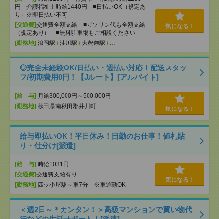
円 介護福祉士時給1440円 ■日払いOK（規定あ
り）※即日払い不可
[交通費]
交通費全額支給 ■ガソリン代も全額支給
気になる！
（規定あり） ■無料駐車場もご相談ください
[勤務地]
浪岡駅
/
油川駅
/
大釈迦駅
/
…
◎完全未経験OK/日払い・週払い対応！配送スタッ
フ/初期費用0円！【Jルート】[アルバイト]
[給 与]
月給300,000円～500,000円
[勤務地]
秋田県南秋田郡井川町
気になる！
給与即払いOK！平日休み！日勤のお仕事！値札貼
り・仕分け[派遣]
[給 与]
時給1031円
[交通費]
交通費支給有り
気になる！
[勤務地]
四ッ小屋駅～車7分 ※車通勤OK
＜週2日～＊カンタン！＞高級マンションで買い物代
行などの生活サポート！[派遣]