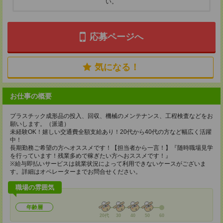
い。
応募ページへ
気になる！
お仕事の概要
プラスチック成形品の投入、回収、機械のメンテナンス、工程検査などをお
願いします。（派遣）
未経験OK！嬉しい交通費全額支給あり！20代から40代の方など幅広く活躍
中！
長期勤務ご希望の方へオススメです！【担当者から一言！】『随時職場見学
を行っています！残業多めで稼ぎたい方へおススメです！』
※給与即払いサービスは就業状況によって利用できないケースがございま
す。詳細はオペレーターまでお問合せください。
職場の雰囲気
年齢層
20代
30
40
50
60