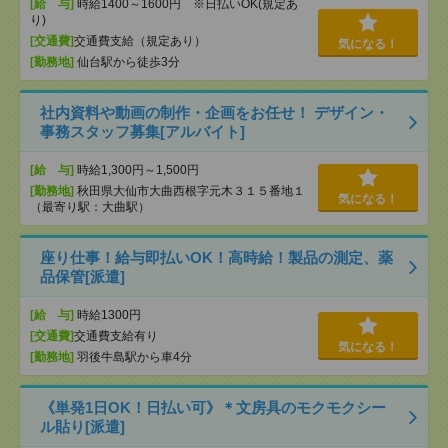
[給 与]
時給1400～1600円 ※日払いOK(規定あ
り)
[交通費]
交通費支給（規定あり）
気になる！
[勤務地]
仙台駅から徒歩3分
社内資料や動画の制作・企画をお任せ！ デザイン・
事務スタッフ募集[アルバイト]
[給 与]
時給1,300円～1,500円
[勤務地]
秋田県大仙市大曲西根字元木３１５番地１
気になる！
（最寄り駅：大曲駅）
座り仕事！給与即払いOK！高時給！製品の測定、薬
品保管[派遣]
[給 与]
時給1300円
[交通費]
交通費支給有り
気になる！
[勤務地]
羽後牛島駅から車4分
《単発1日OK！日払い可》＊文房具のモクモクシー
ル貼り[派遣]