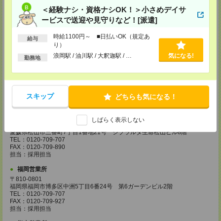
＜経験ナシ・資格ナシOK！＞小さめデイサ
〒650-0044
兵庫県神戸市中央区東川崎町1丁目3番3号 神戸ハーバーランドセンタービ
ービスで送迎や見守りなど！[派遣]
ル18階
TEL：0120-995-984
時給1100円～ ■日払いOK（規定あ
FAX：0120-709-785
給与
り）
担当：採用担当
浪岡駅 / 油川駅 / 大釈迦駅 / …
気になる!
勤務地
広島営業所
〒730-0031
広島県広島市中区紙屋町2丁目1番地22号 広島興銀ビル11階
TEL：0120-709-707
FAX：0120-934-504
スキップ
どちらも気になる！
担当：採用担当
松山営業所
しばらく表示しない
〒790-0003
愛媛県松山市三番町7丁目1番地21号 ジブラルタ生命松山ビル8階
TEL：0120-709-707
FAX：0120-709-890
担当：採用担当
福岡営業所
〒810-0801
福岡県福岡市博多区中洲5丁目6番24号 第6ガーデンビル2階
TEL：0120-709-707
FAX：0120-709-927
担当：採用担当