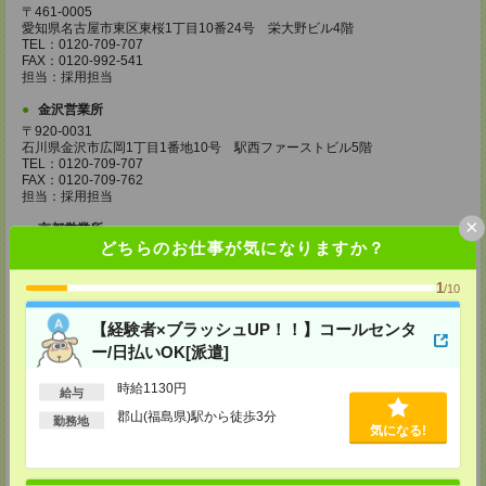
〒461-0005
愛知県名古屋市東区東桜1丁目10番24号 栄大野ビル4階
TEL：0120-709-707
FAX：0120-992-541
担当：採用担当
金沢営業所
〒920-0031
石川県金沢市広岡1丁目1番地10号 駅西ファーストビル5階
TEL：0120-709-707
FAX：0120-709-762
担当：採用担当
×
京都営業所
どちらのお仕事が気になりますか？
〒600-8216
京都府京都市下京区新町通七条下ル東塩小路町593番地 トラスコクリスタ
ルビル7階
1
/10
TEL：0120-709-707
FAX：0120-709-751
【経験者×ブラッシュUP！！】コールセンタ
担当：採用担当
ー/日払いOK[派遣]
大阪営業所
〒530-0017
時給1130円
給与
大阪府大阪市北区角田町8番1号 大阪梅田ツインタワーズ・ノース34階
郡山(福島県)駅から徒歩3分
TEL：0120-995-985
勤務地
気になる!
FAX：0120-992-568
担当：採用担当
神戸営業所