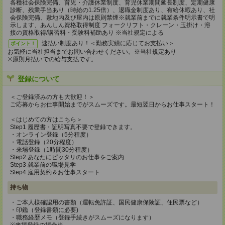
各種社会保険完備、育児・介護休業制度、育児休業期間延長制度、定期健康
診断、残業手当あり（時給の1.25倍）、退職金制度あり、有給休暇あり、社
会保険完備、敷地内及び屋内は原則禁煙※就業前までに就業条件明示書で明
示します、あんしん資格取得制度 フォークリフト・クレーン・玉掛け・溶
接の資格取得/講習料・受験料補助あり ※当社規定による
速払い制度あり！＜勤務実績に応じてお支払い＞
ポイント！
お気軽に当社担当までお問い合わせください。※当社規定あり
※原則月払いでの給与支払です。
登録について
＜ご登録済みの方も大歓迎！＞
ご応募からお仕事開始までがスムーズです。最短翌日からお仕事スタート！
＜はじめての方はこちら＞
Step1 履歴書・証明写真不要で登録できます。
・オンライン登録（5分程度）
・電話登録（20分程度）
・来場登録（1時間30分程度）
Step2 あなたにピッタリのお仕事をご案内
Step3 就業前の職場見学
Step4 雇用契約＆お仕事スタート
持ち物
・ご本人様確認用の書類（運転免許証、国民健康保険証、住民票など）
・印鑑（登録書類に必要)
・職務経歴メモ（登録手続きがスムーズになります）