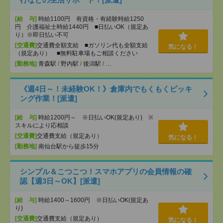
[給 与]
時給1100円 有資格・有経験時給1250
円 介護福祉士時給1440円 ■日払いOK（規定あ
り）※即日払い不可
[交通費]
交通費全額支給 ■ガソリン代も全額支給
気になる！
（規定あり） ■無料駐車場もご相談ください
[勤務地]
青森駅
/
野内駅
/
後潟駅
/
…
《週4日～！未経験OK！》倉庫内でもくもくピッキ
ング作業！[派遣]
[給 与]
時給1200円～ ※日払いOK(規定あり) ※
スキルにより応相談
[交通費]
交通費支給（規定あり）
気になる！
[勤務地]
南仙台駅から徒歩15分
シンプル＆こつこつ！スマホアプリの会員情報の確
認【週3日～OK】[派遣]
[給 与]
時給1400～1600円 ※日払いOK(規定あ
り)
[交通費]
交通費支給（規定あり）
気になる！