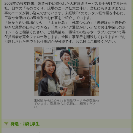
2003年の設立以来、製造分野に特化した人材派遣サービスを手がけてきた当
社。日本の「ものづくり」現場のニーズ拡大に伴い、当社にもさまざまな仕
事のニーズが舞い込んできています。未経験OKのカンタン軽作業を中心に、
工場や倉庫内での製造系のお仕事をご紹介しています。
「家から近い職場がいい」「土日休み」「残業少なめ」「未経験から自分の
好きな業界の仕事ができる」「車・バイク通勤がいい」などお仕事探しのポ
イントをご相談ください。ご就業後も、職場での悩みやトラブルについて専
任担当者が完全フォロー致します。全国に事業所を開設しておりますのでお
引越しされた先でもお仕事紹介が可能です。お気軽にご相談ください。
未経験から始められる簡単ワークを多数扱っ
ています。勤務地もお気軽にご相談くださ
い。
待遇・福利厚生