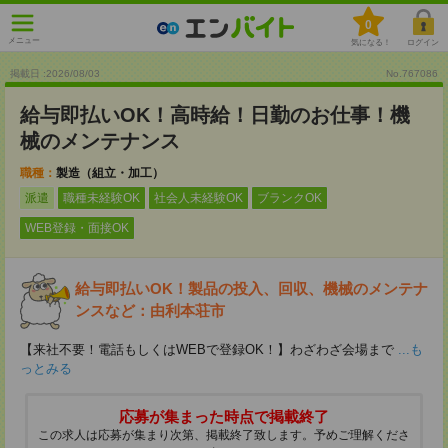
0
メニュー
気になる！
ログイン
掲載日 :2026
/
08
/
03
No.767086
給与即払いOK！高時給！日勤のお仕事！機
械のメンテナンス
職種：
製造（組立・加工）
派遣
職種未経験OK
社会人未経験OK
ブランクOK
WEB登録・面接OK
給与即払いOK！製品の投入、回収、機械のメンテナ
ンスなど：由利本荘市
【来社不要！電話もしくはWEBで登録OK！】わざわざ会場まで
...も
っとみる
応募が集まった時点で掲載終了
この求人は応募が集まり次第、掲載終了致します。予めご理解くださ