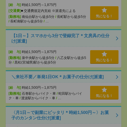
[給 与]
時給1,500円～1,875円
[交通費]
■ 交通費規定内支給 ※派遣先による
気になる！
[勤務地]
南仙台駅から徒歩5分
/
長町駅から徒歩5分
/
長町南駅から徒歩5分
/
…
【1日～】スマホから3分で登録完了＊文房具の仕分
け[派遣]
[給 与]
時給1,500円～1,875円
[勤務地]
泉中央駅から徒歩5分
/
八乙女駅から徒歩5
気になる！
分
/
黒松(宮城県)駅から徒歩5分
＼来社不要／単発1日OK＊お菓子の仕分け[派遣]
[給 与]
時給1,500円～1,875円
[勤務地]
石巻駅からバイク・車
/
蛇田駅からバイ
気になる！
ク・車
/
渡波駅からバイク・車
/
…
〈月1日～で副業にピッタリ＊時給1,500円～〉お菓
子のカンタン仕分け[派遣]