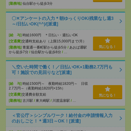
[勤務地]
仙台駅から徒歩3分
〇✕アンケートの入力＊朝ゆっくりOK/残業なし週3
～/日払いOK(^^)/[派遣]
[給 与]
時給1600円 ＊日払い・週払いOK
[交通費]
交通時支給あり（上限15,000円まで/月）
気になる！
[勤務地]
青葉通一番町駅から徒歩5分
/
あおば通駅
から徒歩7分
/
仙台駅から徒歩8分
/
…
＼空いた時間で働く！／日払いOK×1勤務2.7万円も
可！施設での見回りなど[派遣]
[給 与]
時給1500円～ 夜勤時給1820円～ 日収
2.7万円～（夜勤時給1820円×15h）
[交通費]
交通費全額支給
気になる！
[勤務地]
古川駅
/
東大崎駅
/
川渡温泉駅
/
…
＜官公庁＞シンプルワーク！給付金の申請情報入力
のおしごと！＊週3日～OK！[派遣]