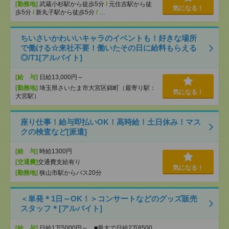
[勤務地]
武蔵小杉駅から徒歩5分
/
元住吉駅から徒
気になる！
歩5分
/
新丸子駅から徒歩5分
/
…
ちいさいかわいいキャラのイベントも！好きな場所
で働ける☆来社不要！働いたその日に給料もらえる
◎/T1[アルバイト]
[給 与]
日給13,000円～
[勤務地]
埼玉県さいたま市大宮区錦町（最寄り駅：
気になる！
大宮駅）
座り仕事！給与即払いOK！高時給！土日休み！マス
クの検査など[派遣]
[給 与]
時給1300円
[交通費]
交通費支給有り
気になる！
[勤務地]
狭山市駅からバス20分
＜単発＊1日～OK！＞コンサートなどのグッズ販売
スタッフ＊[アルバイト]
[給 与]
日給1万5000円～ ■最大で日給2万8500