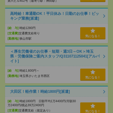
第六ビル402号（最寄り駅：神田駅）
高時給！車通勤OK！平日休み！日勤のお仕事！ピッ
キング業務[派遣]
[給 与]
時給1280円
[交通費]
交通費支給有り
気になる！
[勤務地]
狭山市駅
＜厚生労働省のお仕事・短期・週3日～OK＞埼玉
県・労働保険ご案内スタッフ/Q311071125041[アルバ
イト]
[給 与]
時給1,600円～
[勤務地]
埼玉県さいたま市西区
気になる！
大田区！軽作業！時給1800円[派遣]
[給 与]
時給1800円 日額平均1万4400円/月額30
万2400円/残込39万2400円
[交通費]
交通費支給（規定あり）
気になる！