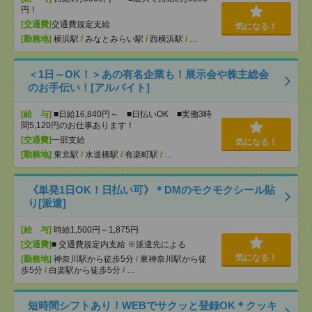
円！
[交通費]
交通費規定支給
気になる！
[勤務地]
横浜駅
/
みなとみらい駅
/
西横浜駅
/
…
＜1日～OK！＞あの有名企業も！展示会や株主総会
のお手伝い！[アルバイト]
[給 与]
■日給16,840円～ ■日払いOK ■実働3時
間5,120円のお仕事あります！
[交通費]
一部支給
気になる！
[勤務地]
東京駅
/
水道橋駅
/
有楽町駅
/
…
《単発1日OK！日払い可》＊DMのモクモクシール貼
り[派遣]
[給 与]
時給1,500円～1,875円
[交通費]
■ 交通費規定内支給 ※派遣先による
気になる！
[勤務地]
神奈川駅から徒歩5分
/
東神奈川駅から徒
歩5分
/
白楽駅から徒歩5分
/
…
短時間シフトあり！WEBでサクッと登録OK＊クッキ