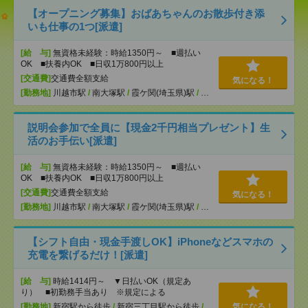
【オープニング募集】おばあちゃんのお散歩付き添
いも仕事の1つ[派遣]
[給 与]
無資格未経験：時給1350円～ ■週払い
OK ■扶養内OK ■日収1万800円以上
[交通費]
交通費全額支給
気になる！
[勤務地]
川越市駅
/
南大塚駅
/
霞ケ関(埼玉県)駅
/
…
説明会参加で全員に【現金2千円相当プレゼント】生
活のお手伝い[派遣]
[給 与]
無資格未経験：時給1350円～ ■週払い
OK ■扶養内OK ■日収1万800円以上
[交通費]
交通費全額支給
気になる！
[勤務地]
川越市駅
/
南大塚駅
/
霞ケ関(埼玉県)駅
/
…
【シフト自由・現金手渡しOK】iPhoneなどスマホの
充電を繋げるだけ！[派遣]
[給 与]
時給1414円～ ▼日払いOK（規定あ
り） ■初勤務手当あり ※規定による
[勤務地]
新宿駅から徒歩
/
新宿三丁目駅から徒歩
/
気になる！