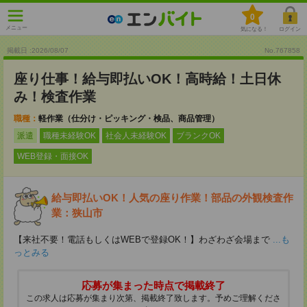
0
メニュー
気になる！
ログイン
掲載日 :2026
/
08
/
07
No.767858
座り仕事！給与即払いOK！高時給！土日休
み！検査作業
職種：
軽作業（仕分け・ピッキング・検品、商品管理）
派遣
職種未経験OK
社会人未経験OK
ブランクOK
WEB登録・面接OK
給与即払いOK！人気の座り作業！部品の外観検査作
業：狭山市
【来社不要！電話もしくはWEBで登録OK！】わざわざ会場まで
...も
っとみる
応募が集まった時点で掲載終了
この求人は応募が集まり次第、掲載終了致します。予めご理解くださ