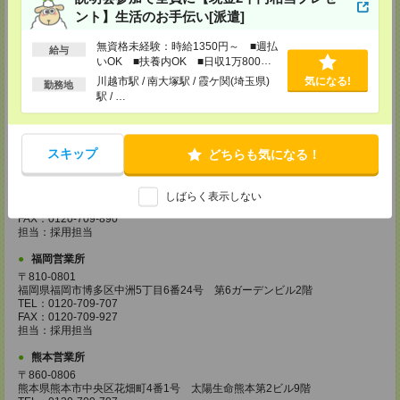
TEL：0120-995-984
ント】生活のお手伝い[派遣]
FAX：0120-709-785
担当：採用担当
無資格未経験：時給1350円～ ■週払
給与
いOK ■扶養内OK ■日収1万800円
広島営業所
以上
〒730-0031
川越市駅 / 南大塚駅 / 霞ケ関(埼玉県)
気になる!
勤務地
広島県広島市中区紙屋町2丁目1番地22号 広島興銀ビル11階
駅 / …
TEL：0120-709-707
FAX：0120-934-504
担当：採用担当
スキップ
どちらも気になる！
松山営業所
〒790-0003
愛媛県松山市三番町7丁目1番地21号 ジブラルタ生命松山ビル8階
しばらく表示しない
TEL：0120-709-707
FAX：0120-709-890
担当：採用担当
福岡営業所
〒810-0801
福岡県福岡市博多区中洲5丁目6番24号 第6ガーデンビル2階
TEL：0120-709-707
FAX：0120-709-927
担当：採用担当
熊本営業所
〒860-0806
熊本県熊本市中央区花畑町4番1号 太陽生命熊本第2ビル9階