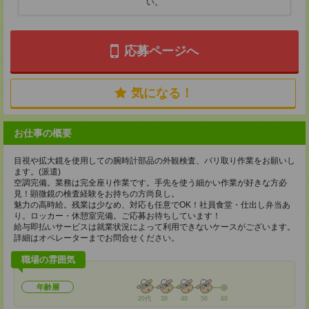
い。
応募ページへ
気になる！
お仕事の概要
目視や拡大鏡を使用しての腕時計部品の外観検査、バリ取り作業をお願いし
ます。(派遣)
空調完備。業務は完全座り作業です。手先を使う細かい作業が好きな方必
見！顕微鏡の検査経験をお持ちの方尚良し。
魅力の高時給。残業は少なめ、対応も任意でOK！社員食堂・仕出し弁当あ
り。ロッカー・休憩室完備。ご応募お待ちしています！
給与即払いサービスは就業状況によって利用できないケースがございます。
詳細はオペレーターまでお問合せください。
職場の雰囲気
年齢層
20代
30
40
50
60