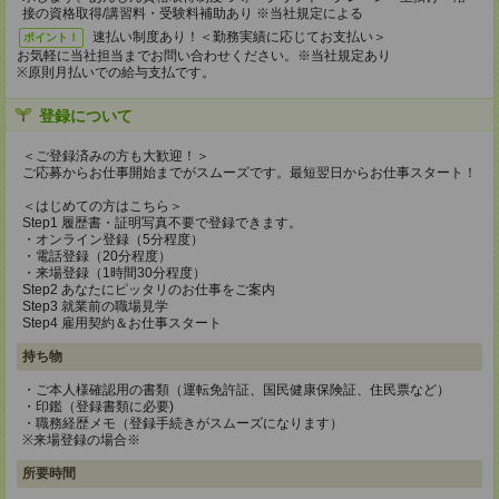
接の資格取得/講習料・受験料補助あり ※当社規定による
速払い制度あり！＜勤務実績に応じてお支払い＞
ポイント！
お気軽に当社担当までお問い合わせください。※当社規定あり
※原則月払いでの給与支払です。
登録について
＜ご登録済みの方も大歓迎！＞
ご応募からお仕事開始までがスムーズです。最短翌日からお仕事スタート！
＜はじめての方はこちら＞
Step1 履歴書・証明写真不要で登録できます。
・オンライン登録（5分程度）
・電話登録（20分程度）
・来場登録（1時間30分程度）
Step2 あなたにピッタリのお仕事をご案内
Step3 就業前の職場見学
Step4 雇用契約＆お仕事スタート
持ち物
・ご本人様確認用の書類（運転免許証、国民健康保険証、住民票など）
・印鑑（登録書類に必要)
・職務経歴メモ（登録手続きがスムーズになります）
※来場登録の場合※
所要時間