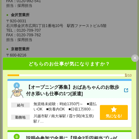
FAX：0120-992-541
担当：採用担当
金沢営業所
〒920-0031
石川県金沢市広岡1丁目1番地10号 駅西ファーストビル5階
TEL：0120-709-707
FAX：0120-709-762
担当：採用担当
京都営業所
〒600-8216
×
京都府京都市下京区新町通七条下ル東塩小路町593番地 トラスコクリスタ
どちらのお仕事が気になりますか？
ルビル7階
TEL：0120-709-707
FAX：0120-709-751
1
/10
担当：採用担当
【オープニング募集】おばあちゃんのお散歩
大阪営業所
付き添いも仕事の1つ[派遣]
〒530-0017
大阪府大阪市北区角田町8番1号 大阪梅田ツインタワーズ・ノース34階
TEL：0120-995-985
無資格未経験：時給1350円～ ■週払
給与
FAX：0120-992-568
いOK ■扶養内OK ■日収1万800円
担当：採用担当
以上
川越市駅 / 南大塚駅 / 霞ケ関(埼玉県)
気になる!
勤務地
駅 / …
神戸営業所
〒650-0044
兵庫県神戸市中央区東川崎町1丁目3番3号 神戸ハーバーランドセンタービ
ル18階
説明会参加で全員に【現金2千円相当プレゼ