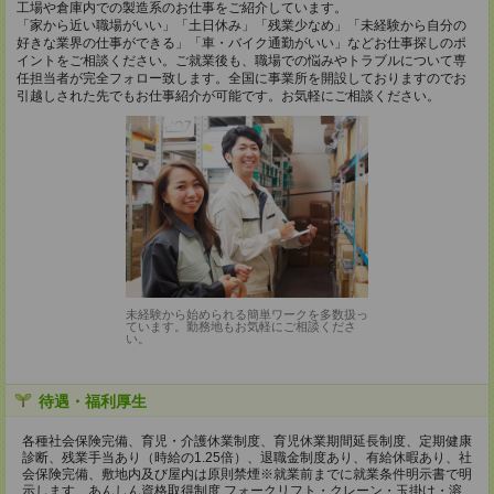
工場や倉庫内での製造系のお仕事をご紹介しています。
「家から近い職場がいい」「土日休み」「残業少なめ」「未経験から自分の
好きな業界の仕事ができる」「車・バイク通勤がいい」などお仕事探しのポ
イントをご相談ください。ご就業後も、職場での悩みやトラブルについて専
任担当者が完全フォロー致します。全国に事業所を開設しておりますのでお
引越しされた先でもお仕事紹介が可能です。お気軽にご相談ください。
未経験から始められる簡単ワークを多数扱っ
ています。勤務地もお気軽にご相談くださ
い。
待遇・福利厚生
各種社会保険完備、育児・介護休業制度、育児休業期間延長制度、定期健康
診断、残業手当あり（時給の1.25倍）、退職金制度あり、有給休暇あり、社
会保険完備、敷地内及び屋内は原則禁煙※就業前までに就業条件明示書で明
示します、あんしん資格取得制度 フォークリフト・クレーン・玉掛け・溶