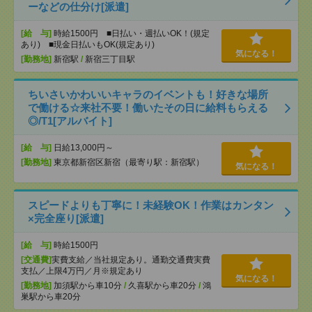
ーなどの仕分け[派遣]
[給 与]
時給1500円 ■日払い・週払いOK！(規定
あり) ■現金日払いもOK(規定あり)
気になる！
[勤務地]
新宿駅
/
新宿三丁目駅
ちいさいかわいいキャラのイベントも！好きな場所
で働ける☆来社不要！働いたその日に給料もらえる
◎/T1[アルバイト]
[給 与]
日給13,000円～
[勤務地]
東京都新宿区新宿（最寄り駅：新宿駅）
気になる！
スピードよりも丁寧に！未経験OK！作業はカンタン
×完全座り[派遣]
[給 与]
時給1500円
[交通費]
実費支給／当社規定あり。通勤交通費実費
支払／上限4万円／月※規定あり
気になる！
[勤務地]
加須駅から車10分
/
久喜駅から車20分
/
鴻
巣駅から車20分