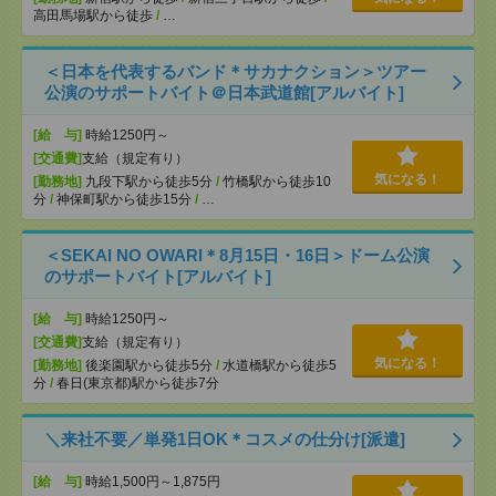
高田馬場駅から徒歩
/
…
＜日本を代表するバンド＊サカナクション＞ツアー
公演のサポートバイト＠日本武道館[アルバイト]
[給 与]
時給1250円～
[交通費]
支給（規定有り）
気になる！
[勤務地]
九段下駅から徒歩5分
/
竹橋駅から徒歩10
分
/
神保町駅から徒歩15分
/
…
＜SEKAI NO OWARI＊8月15日・16日＞ドーム公演
のサポートバイト[アルバイト]
[給 与]
時給1250円～
[交通費]
支給（規定有り）
気になる！
[勤務地]
後楽園駅から徒歩5分
/
水道橋駅から徒歩5
分
/
春日(東京都)駅から徒歩7分
＼来社不要／単発1日OK＊コスメの仕分け[派遣]
[給 与]
時給1,500円～1,875円