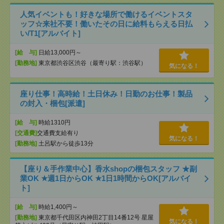
人気イベントも！好きな場所で働けるイベントスタ
ッフ☆来社不要！働いたその日に給料もらえる日払
い/T1[アルバイト]
[給 与]
日給13,000円～
[勤務地]
東京都渋谷区渋谷（最寄り駅：渋谷駅）
気になる！
座り仕事！高時給！土日休み！日勤のお仕事！製品
の封入・梱包[派遣]
[給 与]
時給1310円
[交通費]
交通費支給有り
気になる！
[勤務地]
土呂駅から徒歩13分
【座り＆手作業中心】香水shopの梱包スタッフ ★副
業OK ★週1日からOK ★1日1時間からOK[アルバイ
ト]
[給 与]
時給1,400円～
[勤務地]
東京都千代田区内神田2丁目14番12号 星屋
気になる！