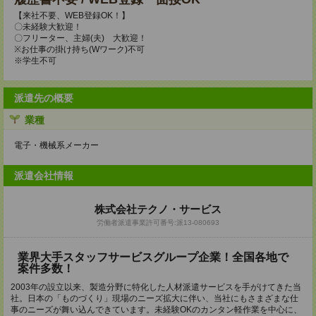
【来社不要、WEB登録OK！】
〇未経験大歓迎！
〇フリーター、主婦(夫) 大歓迎！
※お仕事の掛け持ち(Wワーク)不可
※学生不可
派遣先の概要
業種
電子・機械系メーカー
派遣会社情報
株式会社テクノ・サービス
労働者派遣事業許可番号:派13-080693
業界大手スタッフサービスグループ企業！全国各地で
案件多数！
2003年の設立以来、製造分野に特化した人材派遣サービスを手がけてきた当
社。日本の「ものづくり」現場のニーズ拡大に伴い、当社にもさまざまな仕
事のニーズが舞い込んできています。未経験OKのカンタン軽作業を中心に、