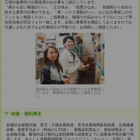
工場や倉庫内での製造系のお仕事をご紹介しています。
「家から近い職場がいい」「土日休み」「残業少なめ」「未経験から自分の
好きな業界の仕事ができる」「車・バイク通勤がいい」などお仕事探しのポ
イントをご相談ください。ご就業後も、職場での悩みやトラブルについて専
任担当者が完全フォロー致します。全国に事業所を開設しておりますのでお
引越しされた先でもお仕事紹介が可能です。お気軽にご相談ください。
未経験から始められる簡単ワークを多数扱っ
ています。勤務地もお気軽にご相談くださ
い。
待遇・福利厚生
各種社会保険完備、育児・介護休業制度、育児休業期間延長制度、定期健康
診断、残業手当あり（時給の1.25倍）、退職金制度あり、有給休暇あり、社
会保険完備、敷地内及び屋内は原則禁煙※就業前までに就業条件明示書で明
示します、あんしん資格取得制度 フォークリフト・クレーン・玉掛け・溶