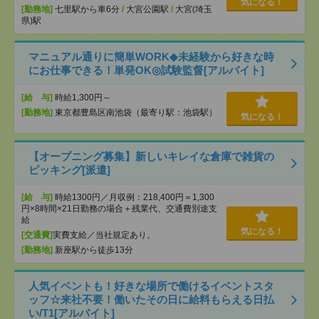
気になる！
[勤務地]
七里駅から車6分
/
大宮公園駅
/
大宮(埼玉
県)駅
マニュアル通りに簡単WORK◆未経験から好きな時
にお仕事できる！単発OK◎試験監督[アルバイト]
[給 与]
時給1,300円～
[勤務地]
東京都豊島区南池袋（最寄り駅：池袋駅）
気になる！
【オープニング募集】新しいキレイな倉庫で雑貨の
ピッキング[派遣]
[給 与]
時給1300円／月収例：218,400円＝1,300
円×8時間×21日勤務の場合＋残業代、交通費別途支
給
気になる！
[交通費]
実費支給／当社規定あり。
[勤務地]
新座駅から徒歩13分
人気イベントも！好きな場所で働けるイベントスタ
ッフ☆来社不要！働いたその日に給料もらえる日払
い/T1[アルバイト]