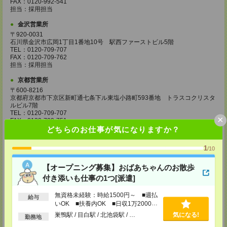
FAX：0120-992-541
担当：採用担当
金沢営業所
〒920-0031
石川県金沢市広岡1丁目1番地10号 駅西ファーストビル5階
TEL：0120-709-707
FAX：0120-709-762
担当：採用担当
京都営業所
〒600-8216
京都府京都市下京区新町通七条下ル東塩小路町593番地 トラスコクリスタ
ルビル7階
TEL：0120-709-707
×
FAX：0120-709-751
担当：採用担当
どちらのお仕事が気になりますか？
大阪営業所
1
/10
〒530-0017
大阪府大阪市北区角田町8番1号 大阪梅田ツインタワーズ・ノース34階
【オープニング募集】おばあちゃんのお散歩
TEL：0120-995-985
FAX：0120-992-568
付き添いも仕事の1つ[派遣]
担当：採用担当
無資格未経験：時給1500円～ ■週払
給与
神戸営業所
いOK ■扶養内OK ■日収1万2000円
〒650-0044
以上
巣鴨駅 / 目白駅 / 北池袋駅 / …
気になる!
兵庫県神戸市中央区東川崎町1丁目3番3号 神戸ハーバーランドセンタービ
勤務地
ル18階