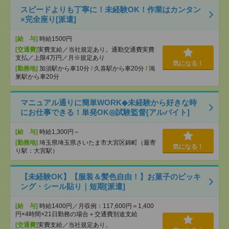
スピードよりも丁寧に！未経験OK！作業はカンタン
×完全座り[派遣]
[給 与]
時給1500円
[交通費]
実費支給／当社規定あり。通勤交通費実費
支払／上限4万円／月※規定あり
気になる！
[勤務地]
加須駅から車10分
/
久喜駅から車20分
/
鴻
巣駅から車20分
マニュアル通りに簡単WORK◆未経験から好きな時
にお仕事できる！単発OK◎試験監督[アルバイト]
[給 与]
時給1,300円～
[勤務地]
埼玉県埼玉県さいたま市大宮区錦町（最寄
気になる！
り駅：大宮駅）
【未経験OK】【服装＆髪色自由！】お菓子のピッキ
ング・シール貼り｜短期[派遣]
[給 与]
時給1400円／月収例：117,600円＝1,400
円×4時間×21日勤務の場合＋交通費別途支給
[交通費]
実費支給／当社規定あり。