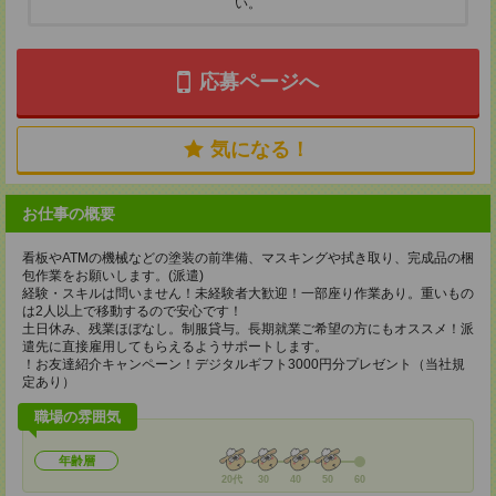
い。
応募ページへ
気になる！
お仕事の概要
看板やATMの機械などの塗装の前準備、マスキングや拭き取り、完成品の梱
包作業をお願いします。(派遣)
経験・スキルは問いません！未経験者大歓迎！一部座り作業あり。重いもの
は2人以上で移動するので安心です！
土日休み、残業ほぼなし。制服貸与。長期就業ご希望の方にもオススメ！派
遣先に直接雇用してもらえるようサポートします。
！お友達紹介キャンペーン！デジタルギフト3000円分プレゼント（当社規
定あり）
職場の雰囲気
年齢層
20代
30
40
50
60