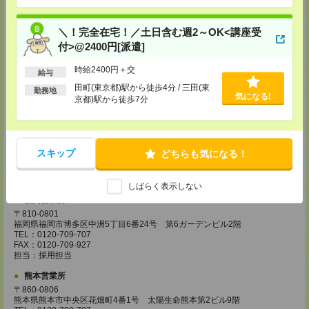
TEL：0120-995-984
FAX：0120-709-785
担当：採用担当
＼！完全在宅！／土日含む週2～OK<講座受
付>@2400円[派遣]
広島営業所
〒730-0031
時給2400円＋交
広島県広島市中区紙屋町2丁目1番地22号 広島興銀ビル11階
給与
TEL：0120-709-707
田町(東京都)駅から徒歩4分 / 三田(東
勤務地
FAX：0120-934-504
気になる!
京都)駅から徒歩7分
担当：採用担当
松山営業所
〒790-0003
愛媛県松山市三番町7丁目1番地21号 ジブラルタ生命松山ビル8階
スキップ
どちらも気になる！
TEL：0120-709-707
FAX：0120-709-890
担当：採用担当
しばらく表示しない
福岡営業所
〒810-0801
福岡県福岡市博多区中洲5丁目6番24号 第6ガーデンビル2階
TEL：0120-709-707
FAX：0120-709-927
担当：採用担当
熊本営業所
〒860-0806
熊本県熊本市中央区花畑町4番1号 太陽生命熊本第2ビル9階