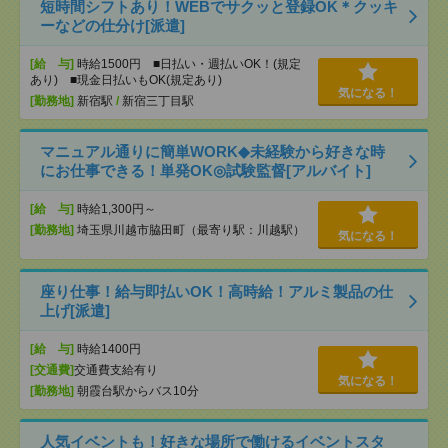
短時間シフトあり！WEBでサクッと登録OK＊クッキ
ーなどの仕分け[派遣]
[給 与]
時給1500円 ■日払い・週払いOK！(規定
あり) ■現金日払いもOK(規定あり)
気になる！
[勤務地]
新宿駅
/
新宿三丁目駅
マニュアル通りに簡単WORK◆未経験から好きな時
にお仕事できる！単発OK◎試験監督[アルバイト]
[給 与]
時給1,300円～
[勤務地]
埼玉県川越市脇田町（最寄り駅：川越駅）
気になる！
座り仕事！給与即払いOK！高時給！アルミ製品の仕
上げ[派遣]
[給 与]
時給1400円
[交通費]
交通費支給有り
気になる！
[勤務地]
朝霞台駅からバス10分
人気イベントも！好きな場所で働けるイベントスタ