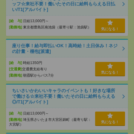
ッフ☆来社不要！働いたその日に給料もらえる日払
い/T1[アルバイト]
[給 与]
日給13,000円～
[勤務地]
東京都豊島区南池袋（最寄り駅：池袋駅）
気になる！
座り仕事！給与即払いOK！高時給！土日休み！ネジ
の計量・梱包[派遣]
[給 与]
時給1350円
[交通費]
交通費支給有り
気になる！
[勤務地]
朝霞駅からバス7分
ちいさいかわいいキャラのイベントも！好きな場所
で働ける☆来社不要！働いたその日に給料もらえる
◎/T1[アルバイト]
[給 与]
日給13,000円～
[勤務地]
埼玉県さいたま市大宮区錦町（最寄り駅：
気になる！
大宮駅）