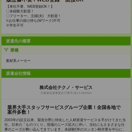
【来社不要、WEB登録OK！】
〇未経験大歓迎！
〇フリーター、主婦(夫) 大歓迎！
※お仕事の掛け持ち(Wワーク)不可
※学生不可
派遣先の概要
業種
素材系メーカー
派遣会社情報
株式会社テクノ・サービス
労働者派遣事業許可番号:派13-080693
業界大手スタッフサービスグループ企業！全国各地で
案件多数！
2003年の設立以来、製造分野に特化した人材派遣サービスを手がけてきた当
社。日本の「ものづくり」現場のニーズ拡大に伴い、当社にもさまざまな仕
事のニーズが舞い込んできています。未経験OKのカンタン軽作業を中心に、