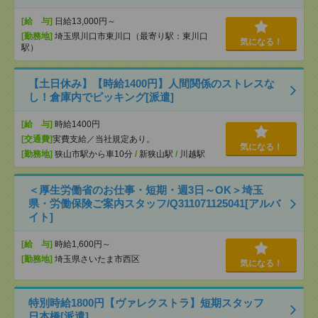
[給 与]
日給13,000円～
[勤務地]
埼玉県川口市東川口（最寄り駅：東川口
気になる！
駅）
【土日休み】【時給1400円】人間関係のストレスな
し！倉庫内でピッキング[派遣]
[給 与]
時給1400円
[交通費]
実費支給／当社規定あり。
気になる！
[勤務地]
狭山市駅から車10分
/
新狭山駅
/
川越駅
＜厚生労働省のお仕事・短期・週3日～OK＞埼玉
県・労働保険ご案内スタッフ/Q311071125041[アルバ
イト]
[給 与]
時給1,600円～
[勤務地]
埼玉県さいたま市西区
気になる！
特別時給1800円【ヴァレクストラ】短期スタッフ
日本橋[派遣]