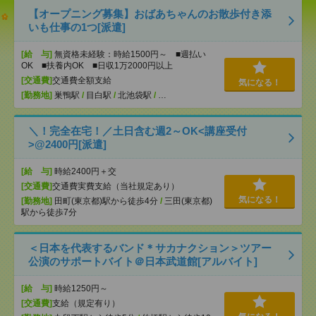
【オープニング募集】おばあちゃんのお散歩付き添
いも仕事の1つ[派遣]
[給 与]
無資格未経験：時給1500円～ ■週払い
OK ■扶養内OK ■日収1万2000円以上
[交通費]
交通費全額支給
気になる！
[勤務地]
巣鴨駅
/
目白駅
/
北池袋駅
/
…
＼！完全在宅！／土日含む週2～OK<講座受付
>@2400円[派遣]
[給 与]
時給2400円＋交
[交通費]
交通費実費支給（当社規定あり）
気になる！
[勤務地]
田町(東京都)駅から徒歩4分
/
三田(東京都)
駅から徒歩7分
＜日本を代表するバンド＊サカナクション＞ツアー
公演のサポートバイト＠日本武道館[アルバイト]
[給 与]
時給1250円～
[交通費]
支給（規定有り）