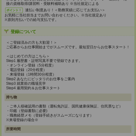
接の資格取得/講習料・受験料補助あり ※当社規定による
速払い制度あり！＜勤務実績に応じてお支払い＞
ポイント！
お気軽に当社担当までお問い合わせください。※当社規定あり
※原則月払いでの給与支払です。
登録について
＜ご登録済みの方も大歓迎！＞
ご応募からお仕事開始までがスムーズです。最短翌日からお仕事スタート！
＜はじめての方はこちら＞
Step1 履歴書・証明写真不要で登録できます。
・オンライン登録（5分程度）
・電話登録（20分程度）
・来場登録（1時間30分程度）
Step2 あなたにピッタリのお仕事をご案内
Step3 就業前の職場見学
Step4 雇用契約＆お仕事スタート
持ち物
・ご本人様確認用の書類（運転免許証、国民健康保険証、住民票など）
・印鑑（登録書類に必要)
・職務経歴メモ（登録手続きがスムーズになります）
※来場登録の場合※
所要時間