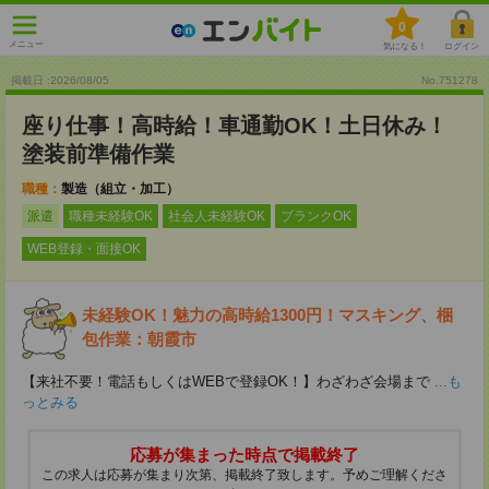
0
メニュー
気になる！
ログイン
掲載日 :2026
/
08
/
05
No.751278
座り仕事！高時給！車通勤OK！土日休み！
塗装前準備作業
職種：
製造（組立・加工）
派遣
職種未経験OK
社会人未経験OK
ブランクOK
WEB登録・面接OK
未経験OK！魅力の高時給1300円！マスキング、梱
包作業：朝霞市
【来社不要！電話もしくはWEBで登録OK！】わざわざ会場まで
...も
っとみる
応募が集まった時点で掲載終了
この求人は応募が集まり次第、掲載終了致します。予めご理解くださ