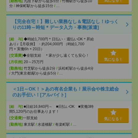
気になる！
[勤務地]
九段下駅から徒歩5分
/
竹橋駅から徒歩10
分
/
神保町駅から徒歩15分
/
…
【完全在宅！】難しい業務なし＆電話なし！ゆっく
りの11時～時短＊データ入力・事務[派遣]
[給 与]
◆時給1,700円＊日払い・週払いOK＊昇給
あり♪【月収例】 ・約204,000円 （時給1,700
円 × 実働6h × 20日）
[交通費]
◆全額支給 ＊家が少し遠くても安心！
気になる！
[月収例]
20～25万円
[勤務地]
竹芝駅から徒歩2分
/
浜松町駅から徒歩4分
/
大門(東京都)駅から徒歩5分
/
…
＜1日～OK！＞あの有名企業も！展示会や株主総会
のお手伝い！[アルバイト]
[給 与]
■日給16,840円～ ■日払いOK ■実働3時
間5,120円のお仕事あります！
[交通費]
一部支給
気になる！
[勤務地]
東京駅
/
水道橋駅
/
有楽町駅
/
…