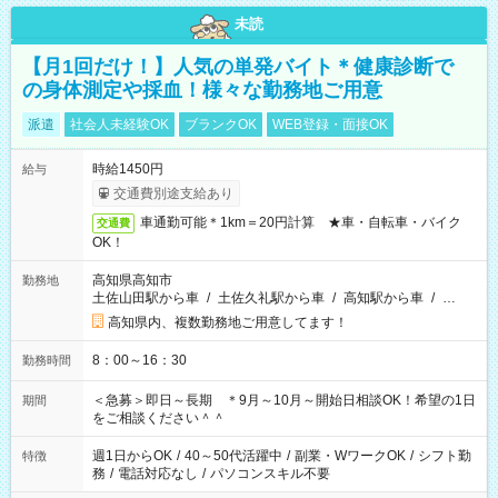
未読
【月1回だけ！】人気の単発バイト＊健康診断で
の身体測定や採血！様々な勤務地ご用意
派遣
社会人未経験OK
ブランクOK
WEB登録・面接OK
時給1450円
給与
交通費別途支給あり
車通勤可能＊1km＝20円計算 ★車・自転車・バイク
交通費
OK！
高知県高知市
勤務地
土佐山田駅から車
/
土佐久礼駅から車
/
高知駅から車
/
…
高知県内、複数勤務地ご用意してます！
8：00～16：30
勤務時間
＜急募＞即日～長期 ＊9月～10月～開始日相談OK！希望の1日
期間
をご相談ください＾＾
週1日からOK
/
40～50代活躍中
/
副業・WワークOK
/
シフト勤
特徴
務
/
電話対応なし
/
パソコンスキル不要