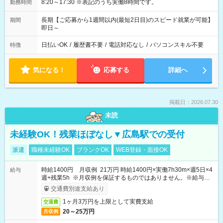
8:20～17:30 ※表記のうち実働8時間です。
勤務時間
長期【ご応募から1週間以内(最短2日目)のスピード就業が可能】
期間
即日～
日払いOK
/
履歴書不要
/
電話対応なし
/
パソコンスキル不要
特徴
気になる！
応募する
詳細へ
掲載日：2026.07.30
未読
未経験OK！残業ほぼなし▼広島駅での受付
派遣
職種未経験OK
ブランクOK
WEB登録・面接OK
時給1400円 月収例 21万円 時給1400円×実働7h30m×週5日×4
給与
週+残業5h ※月収例を保証するものではありません。※給与即
受取りサービス利用可（利用条件有）
交通費別途支給あり
1ヶ月3万円を上限として実費支給
交通費
20～25万円
月収例