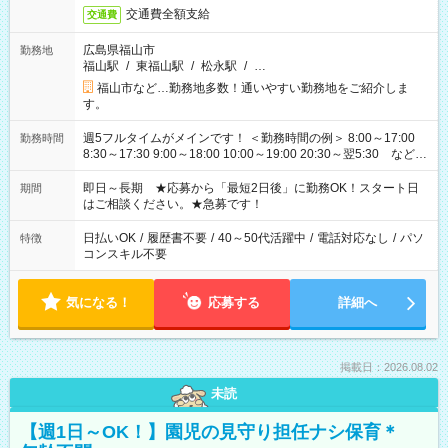
交通費全額支給
交通費
広島県福山市
勤務地
福山駅
/
東福山駅
/
松永駅
/
…
福山市など…勤務地多数！通いやすい勤務地をご紹介しま
す。
週5フルタイムがメインです！ ＜勤務時間の例＞ 8:00～17:00
勤務時間
8:30～17:30 9:00～18:00 10:00～19:00 20:30～翌5:30 など ★
その他にも勤務時間多数！ 日勤のみ、残業なし、交替制など
ご希望を教えてください！
即日～長期 ★応募から「最短2日後」に勤務OK！スタート日
期間
はご相談ください。★急募です！
日払いOK
/
履歴書不要
/
40～50代活躍中
/
電話対応なし
/
パソ
特徴
コンスキル不要
気になる！
応募する
詳細へ
掲載日：2026.08.02
未読
【週1日～OK！】園児の見守り担任ナシ保育＊