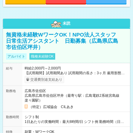
未読
無資格未経験WワークOK！NPO法人スタッフ
日常生活アシスタント 日勤募集（広島県広島
市佐伯区坪井）
アルバイト
職種未経験OK
時給2,000円～2,000円
給与
【試用期間】試用期間あり 試用期間の長さ：3ヶ月 雇用形態、
給与は本採用時と同じです。
交通費別途支給あり
広島市佐伯区
勤務地
広島県広島市佐伯区坪井（最寄り駅：広島電鉄2系統宮島線
楽々園駅）
（特定）広域協会 CILあき
シフト制
勤務時間
1日あたりの実働時間：最大8時間/日 シフト例 勤務時間（日
勤）・8時～18時 （実働時間8時間 待機休憩2時間）（日勤1回
あたりの給与 2万円）
副業・WワークOK
特徴