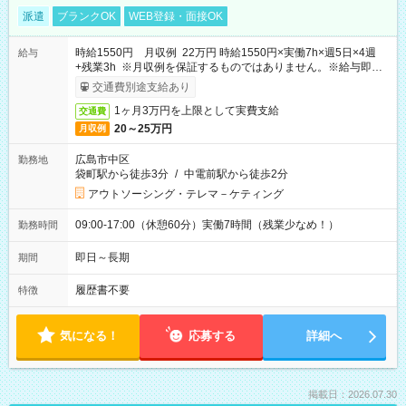
派遣
ブランクOK
WEB登録・面接OK
時給1550円 月収例 22万円 時給1550円×実働7h×週5日×4週
給与
+残業3h ※月収例を保証するものではありません。※給与即受
取りサービス利用可（利用条件有）
交通費別途支給あり
1ヶ月3万円を上限として実費支給
交通費
20～25万円
月収例
広島市中区
勤務地
袋町駅から徒歩3分
/
中電前駅から徒歩2分
アウトソーシング・テレマ－ケティング
09:00-17:00（休憩60分）実働7時間（残業少なめ！）
勤務時間
即日～長期
期間
履歴書不要
特徴
気になる！
応募する
詳細へ
掲載日：2026.07.30