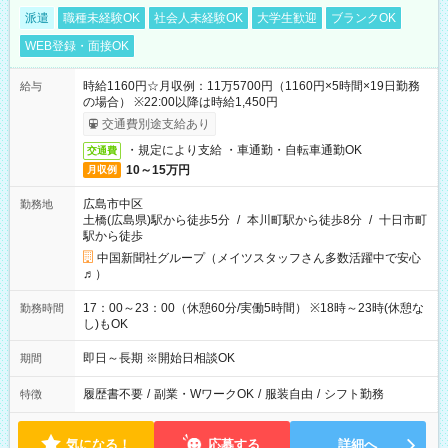
派遣
職種未経験OK
社会人未経験OK
大学生歓迎
ブランクOK
WEB登録・面接OK
時給1160円☆月収例：11万5700円（1160円×5時間×19日勤務
給与
の場合） ※22:00以降は時給1,450円
交通費別途支給あり
・規定により支給 ・車通勤・自転車通勤OK
交通費
10～15万円
月収例
広島市中区
勤務地
土橋(広島県)駅から徒歩5分
/
本川町駅から徒歩8分
/
十日市町
駅から徒歩
中国新聞社グループ（メイツスタッフさん多数活躍中で安心
♬）
17：00～23：00（休憩60分/実働5時間） ※18時～23時(休憩な
勤務時間
し)もOK
即日～長期 ※開始日相談OK
期間
履歴書不要
/
副業・WワークOK
/
服装自由
/
シフト勤務
特徴
気になる！
応募する
詳細へ