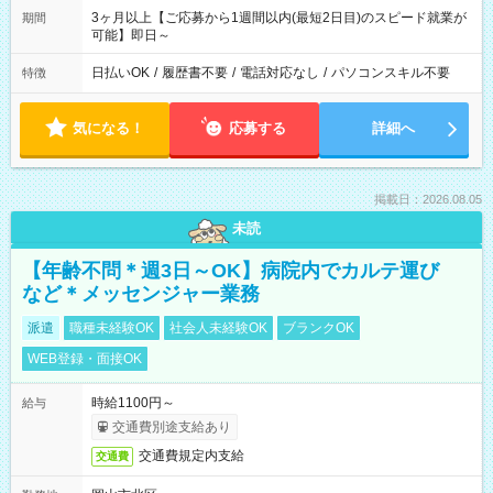
3ヶ月以上【ご応募から1週間以内(最短2日目)のスピード就業が
期間
可能】即日～
日払いOK
/
履歴書不要
/
電話対応なし
/
パソコンスキル不要
特徴
気になる！
応募する
詳細へ
掲載日：2026.08.05
未読
【年齢不問＊週3日～OK】病院内でカルテ運び
など＊メッセンジャー業務
派遣
職種未経験OK
社会人未経験OK
ブランクOK
WEB登録・面接OK
時給1100円～
給与
交通費別途支給あり
交通費規定内支給
交通費