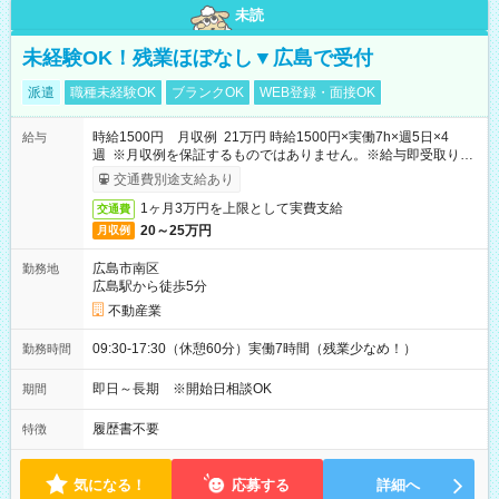
未読
未経験OK！残業ほぼなし▼広島で受付
派遣
職種未経験OK
ブランクOK
WEB登録・面接OK
時給1500円 月収例 21万円 時給1500円×実働7h×週5日×4
給与
週 ※月収例を保証するものではありません。※給与即受取りサ
ービス利用可（利用条件有）
交通費別途支給あり
1ヶ月3万円を上限として実費支給
交通費
20～25万円
月収例
広島市南区
勤務地
広島駅から徒歩5分
不動産業
09:30-17:30（休憩60分）実働7時間（残業少なめ！）
勤務時間
即日～長期 ※開始日相談OK
期間
履歴書不要
特徴
気になる！
応募する
詳細へ