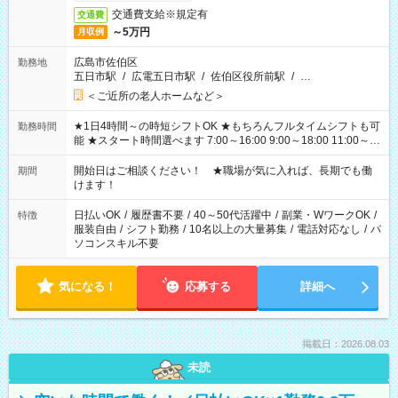
交通費支給※規定有
交通費
～5万円
月収例
広島市佐伯区
勤務地
五日市駅
/
広電五日市駅
/
佐伯区役所前駅
/
…
＜ご近所の老人ホームなど＞
★1日4時間～の時短シフトOK ★もちろんフルタイムシフトも可
勤務時間
能 ★スタート時間選べます 7:00～16:00 9:00～18:00 11:00～
20:00 など 残業なし！ ※Wワークの場合、他のお仕事と合わせ
週40時間超の就業はご案内できません ※法令に基づき、週20時
開始日はご相談ください！ ★職場が気に入れば、長期でも働
期間
間以上勤務は社会保険への加入対象となります ※労働者派遣法
けます！
（日雇い派遣の原則禁止）により、短時間・短期間の就業はご
案内が難しい場合があります
日払いOK
/
履歴書不要
/
40～50代活躍中
/
副業・WワークOK
/
特徴
服装自由
/
シフト勤務
/
10名以上の大量募集
/
電話対応なし
/
パ
ソコンスキル不要
気になる！
応募する
詳細へ
掲載日：2026.08.03
未読