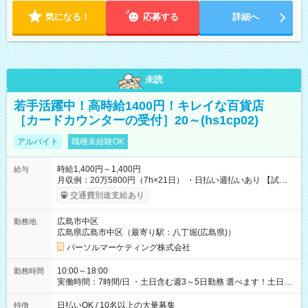
気になる！
応募する
詳細へ
未読
若手活躍中！高時給1400円！キレイな百貨店
［カードカウンターの受付］20～(hs1cp02)
アルバイト
職種未経験OK
時給1,400円～1,400円
給与
月収例：20万5800円（7h×21日） ・日払い週払いあり 【試用
期間】試用期間なし
交通費別途支給あり
広島市中区
勤務地
広島県広島市中区（最寄り駅：八丁堀(広島県)）
パーソルマーケティング株式会社
10:00～18:00
勤務時間
実働時間：7時間/日 ・土日含む週3～5日勤務 選べます！土日も
休みやすい！ ・残業は有りません！
日払いOK / 10名以上の大量募集
特徴