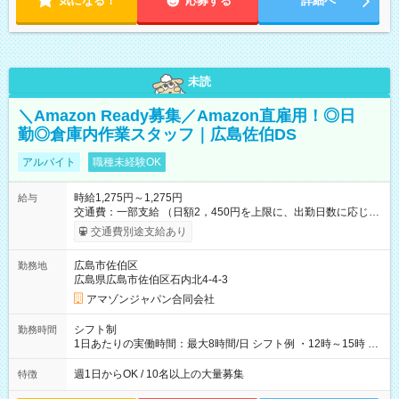
気になる！
応募する
詳細へ
未読
＼Amazon Ready募集／Amazon直雇用！◎日
勤◎倉庫内作業スタッフ｜広島佐伯DS
アルバイト
職種未経験OK
時給1,275円～1,275円
給与
交通費：一部支給 （日額2，450円を上限に、出勤日数に応じて
実費支給） ※22:00～翌5:00までは時給25%UP！ ■給与前払い
交通費別途支給あり
制度あり ※前払い額の上限あり、手数料無料（Amazon負担）
そのほか所定の条件が適用されます 【試用期間】試用期間なし
広島市佐伯区
勤務地
広島県広島市佐伯区石内北4-4-3
アマゾンジャパン合同会社
シフト制
勤務時間
1日あたりの実働時間：最大8時間/日 シフト例 ・12時～15時 入
社後、就業可能シフトをご確認の上、申請してください。
週1日からOK / 10名以上の大量募集
特徴