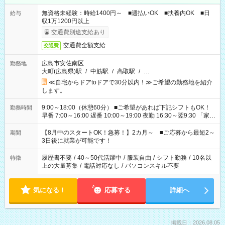
無資格未経験：時給1400円～ ■週払いOK ■扶養内OK ■日
給与
収1万1200円以上
交通費別途支給あり
交通費全額支給
交通費
広島市安佐南区
勤務地
大町(広島県)駅
/
中筋駅
/
高取駅
/
…
≪自宅からドアtoドアで30分以内！≫ご希望の勤務地を紹介
します。
9:00～18:00（休憩60分） ■ご希望があれば下記シフトもOK！
勤務時間
早番 7:00～16:00 遅番 10:00～19:00 夜勤 16:30～翌9:30 「家族
と休みを合わせたい」 「余裕を持って夕飯の準備がしたい」
「できれば残業はしたくない」 など、ご希望を教えてください
【8月中のスタートOK！急募！】2カ月～ ■ご応募から最短2～
期間
ね。 ※Wワーク希望の方へ 今ご覧のお仕事で希望する勤務時間
3日後に就業が可能です！
と、もう1つのお仕事の勤務時間。 合計で週40時間を超える場
合は応募できません。
履歴書不要
/
40～50代活躍中
/
服装自由
/
シフト勤務
/
10名以
特徴
上の大量募集
/
電話対応なし
/
パソコンスキル不要
気になる！
応募する
詳細へ
掲載日：2026.08.05