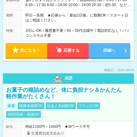
週5フルタイムがメインです！ ＜勤務時間の例＞ 8:00～17:00
勤務時間
8:30～17:30 9:00～18:00 10:00～19:00 20:30～翌5:30 など ★
その他にも勤務時間多数！ 日勤のみ、残業なし、交替制など
ご希望を教えてください！
即日～長期 ★応募から「最短2日後」に勤務OK！スタート日
期間
はご相談ください。
日払いOK
/
履歴書不要
/
40～50代活躍中
/
電話対応なし
/
パソ
特徴
コンスキル不要
気になる！
応募する
詳細へ
掲載日：2026.08.04
未読
お菓子の箱詰めなど、体に負担ナシ＆かんたん
軽作業がたくさん！
派遣
職種未経験OK
社会人未経験OK
ブランクOK
WEB登録・面接OK
時給1100円～1400円 ★Wワーク不可
給与
交通費別途支給あり