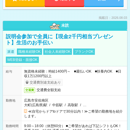
掲載日：2026.08.03
未読
説明会参加で全員に【現金2千円相当プレゼン
ト】生活のお手伝い
派遣
職種未経験OK
社会人未経験OK
ブランクOK
WEB登録・面接OK
無資格未経験：時給1400円～ ■週払いOK ■扶養内OK ■日
給与
収1万1200円以上
交通費別途支給あり
交通費全額支給
交通費
広島市安佐南区
勤務地
大町(広島県)駅
/
中筋駅
/
高取駅
/
…
≪自宅からドアtoドアで30分以内！≫ご希望の勤務地を紹介
します。
9:00～18:00（休憩60分） ■ご希望があれば下記シフトもOK！
勤務時間