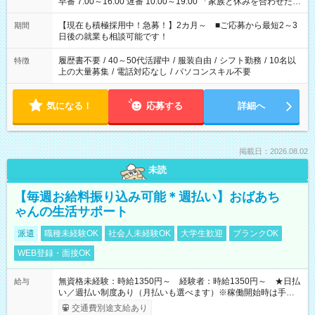
早番 7:00～16:00 遅番 10:00～19:00 「家族と休みを合わせた
い」 「余裕を持って夕飯の準備がしたい」 「できれば残業はし
たくない」 など、ご希望を教えてくださいね。 ※Wワーク希望
【現在も積極採用中！急募！】2カ月～ ■ご応募から最短2～3
期間
の方へ 今ご覧のお仕事で希望する勤務時間と、もう1つのお仕事
日後の就業も相談可能です！
の勤務時間。 合計で週40時間を超える場合は応募できません。
履歴書不要
/
40～50代活躍中
/
服装自由
/
シフト勤務
/
10名以
特徴
上の大量募集
/
電話対応なし
/
パソコンスキル不要
気になる！
応募する
詳細へ
掲載日：2026.08.02
未読
【毎週お給料振り込み可能＊週払い】おばあち
ゃんの生活サポート
派遣
職種未経験OK
社会人未経験OK
大学生歓迎
ブランクOK
WEB登録・面接OK
無資格未経験：時給1350円～ 経験者：時給1350円～ ★日払
給与
い／週払い制度あり（月払いも選べます）※稼働開始時は手続き
完了次第のお支払いとなります。
交通費別途支給あり