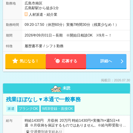
広島市南区
勤務地
広島駅駅から徒歩1分
人材派遣・紹介業
09:20-17:50（休憩60分）実働7時間30分（残業少なめ！）
勤務時間
2026年09月01日～長期 ※開始日相談OK ※9月～！
期間
履歴書不要
/
シフト勤務
特徴
気になる！
応募する
詳細へ
掲載日：2026.07.30
未読
残業ほぼなし▼本通で一般事務
派遣
ブランクOK
WEB登録・面接OK
時給1430円 月収例 20万円 時給1430円×実働7h×週5日×4
給与
週 ※月収例を保証するものではありません。※給与即受取りサ
ービス利用可（利用条件有）
交通費別途支給あり