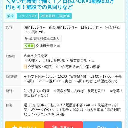
＼空いた時間で働く！／日払いOK×1勤務2.8万
円も可！施設での見回りなど
派遣
ブランクOK
WEB登録・面接OK
時給1550円～ 夜勤時給1880円～ 日収2.8万円～（夜勤時給
給与
1880円×15h）
交通費別途支給あり
交通費全額支給
交通費
広島市安佐南区
勤務地
下祇園駅
/
大町(広島県)駅
/
安芸長束駅
/
…
介護施設や病院 ※ご自宅近辺からご案内可能
≪シフト例≫ 10:00～15:00（実働5時間） 12:00～17:00（実働
勤務時間
5時間） 17:00～翌10:00（実働15時間）など ご希望に応じて、
働く時間は調整できます！ お気軽に担当へ相談ください！
3ヵ月までの短期 ※職場が気に入れば、長期もOK！ ★急募！
期間
即日勤務もOK！
週1日からOK
/
日払いOK
/
履歴書不要
/
40～50代活躍中
/
副
特徴
業・WワークOK
/
シフト勤務
/
10名以上の大量募集
/
電話対応
なし
/
パソコンスキル不要