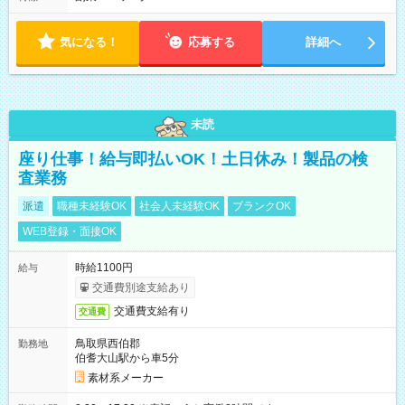
気になる！
応募する
詳細へ
未読
座り仕事！給与即払いOK！土日休み！製品の検
査業務
派遣
職種未経験OK
社会人未経験OK
ブランクOK
WEB登録・面接OK
時給1100円
給与
交通費別途支給あり
交通費支給有り
交通費
鳥取県西伯郡
勤務地
伯耆大山駅から車5分
素材系メーカー