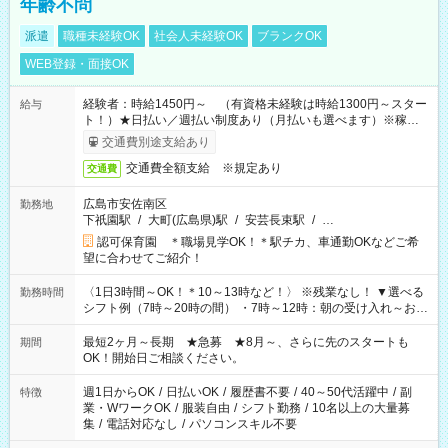
年齢不問
派遣
職種未経験OK
社会人未経験OK
ブランクOK
WEB登録・面接OK
経験者：時給1450円～ （有資格未経験は時給1300円～スター
給与
ト！）★日払い／週払い制度あり（月払いも選べます）※稼働開
始時は手続き完了次第のお支払いとなります★フルタイムでき
交通費別途支給あり
る方は100円アップ！
交通費全額支給 ※規定あり
交通費
広島市安佐南区
勤務地
下祇園駅
/
大町(広島県)駅
/
安芸長束駅
/
…
認可保育園 ＊職場見学OK！＊駅チカ、車通勤OKなどご希
望に合わせてご紹介！
〈1日3時間～OK！＊10～13時など！〉 ※残業なし！ ▼選べる
勤務時間
シフト例（7時～20時の間） ・7時～12時：朝の受け入れ～お昼
の準備 ・10時～13時：園児の見守り～お昼の補助 ・9時～16
時：帰りの会まで！子供の成長を見守る ・15時～20時：夜のお
最短2ヶ月～長期 ★急募 ★8月～、さらに先のスタートも
期間
迎えサポート
OK！開始日ご相談ください。
週1日からOK
/
日払いOK
/
履歴書不要
/
40～50代活躍中
/
副
特徴
業・WワークOK
/
服装自由
/
シフト勤務
/
10名以上の大量募
集
/
電話対応なし
/
パソコンスキル不要