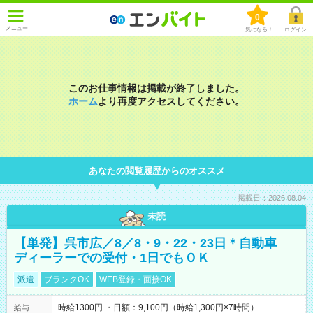
0
メニュー
気になる！
ログイン
このお仕事情報は掲載が終了しました。
ホーム
より再度アクセスしてください。
あなたの閲覧履歴からのオススメ
掲載日：2026.08.04
未読
【単発】呉市広／8／8・9・22・23日＊自動車
ディーラーでの受付・1日でもＯＫ
派遣
ブランクOK
WEB登録・面接OK
時給1300円 ・日額：9,100円（時給1,300円×7時間）
給与