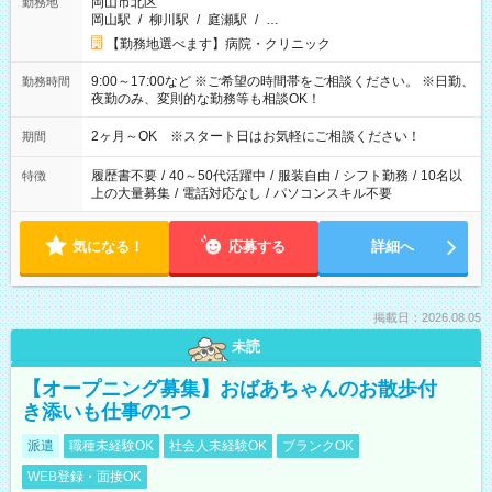
岡山市北区
勤務地
岡山駅
/
柳川駅
/
庭瀬駅
/
…
【勤務地選べます】病院・クリニック
9:00～17:00など ※ご希望の時間帯をご相談ください。 ※日勤、
勤務時間
夜勤のみ、変則的な勤務等も相談OK！
2ヶ月～OK ※スタート日はお気軽にご相談ください！
期間
履歴書不要
/
40～50代活躍中
/
服装自由
/
シフト勤務
/
10名以
特徴
上の大量募集
/
電話対応なし
/
パソコンスキル不要
気になる！
応募する
詳細へ
掲載日：2026.08.05
未読
【オープニング募集】おばあちゃんのお散歩付
き添いも仕事の1つ
派遣
職種未経験OK
社会人未経験OK
ブランクOK
WEB登録・面接OK