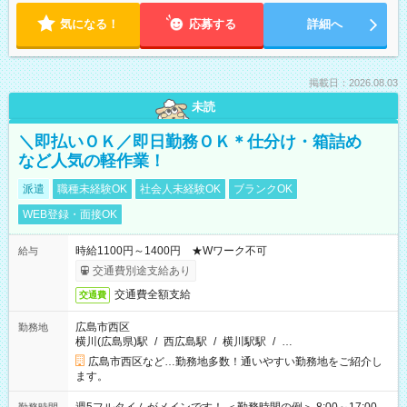
気になる！
応募する
詳細へ
掲載日：2026.08.03
未読
＼即払いＯＫ／即日勤務ＯＫ＊仕分け・箱詰め
など人気の軽作業！
派遣
職種未経験OK
社会人未経験OK
ブランクOK
WEB登録・面接OK
時給1100円～1400円 ★Wワーク不可
給与
交通費別途支給あり
交通費全額支給
交通費
広島市西区
勤務地
横川(広島県)駅
/
西広島駅
/
横川駅駅
/
…
広島市西区など…勤務地多数！通いやすい勤務地をご紹介し
ます。