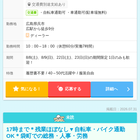
交通費別途支給あり
・自転車通勤可 ・車通勤可(駐車場無料)
交通費
広島県呉市
勤務地
広駅から徒歩9分
ディーラー
10：00～18：00（休憩60分/実働7時間）
勤務時間
8/8(土)、8/9(日)、22日(土)、23日(日)の期間限定 1日のみも歓
期間
迎！
履歴書不要
/
40～50代活躍中
/
服装自由
特徴
気になる！
応募する
詳細へ
掲載日：2026.07.31
未読
17時まで＊残業ほぼなし▼自転車・バイク通勤
OK＊袋町での総務・人事・労務