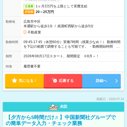
1ヶ月3万円を上限として実費支給
交通費
20～25万円
月収例
広島市中区
勤務地
本通駅から徒歩1分
/
紙屋町西駅から徒歩5分
不動産業
09:45-17:45（休憩60分）実働7時間（残業少なめ！） 勤務時間
勤務時間
を下記の範囲で調整することも可能です。 ・勤務開始時間
09:45～12:30 ・勤務終了時間 15:45～18:30 ・実働 05:00～
07:45
2026年08月17日スタート、期間限定 ※8月～！
期間
履歴書不要
特徴
気になる！
応募する
詳細へ
掲載日：2026.07.31
未読
【夕方から5時間だけ♬】中国新聞社グループで
の簡単データ入力・チェック業務