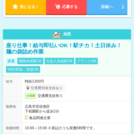
気になる！
応募する
詳細へ
未読
座り仕事！給与即払いOK！駅チカ！土日休み！
麺の袋詰め作業
派遣
職種未経験OK
社会人未経験OK
ブランクOK
WEB登録・面接OK
時給1200円
給与
交通費別途支給あり
交通費支給有り
交通費
広島市安佐南区
勤務地
下祇園駅から徒歩2分
食品関連企業
10:00～15:00 ※表記のうち実働5時間です。
勤務時間