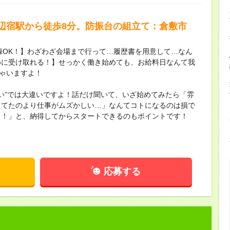
辺宿駅から徒歩8分。防振台の組立て：倉敷市
録OK！】わざわざ会場まで行って…履歴書を用意して…なん
めに受け取れる！】せっかく働き始めても、お給料日なんて我
ちゃいますよ！
ない”では大違いですよ！話だけ聞いて、いざ始めてみたら「雰
してたのより仕事がムズかしい…」なんてコトになるのは損で
し！」と、納得してからスタートできるのもポイントです！
応募する