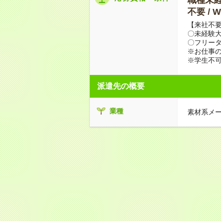
不要 /
【来社不要
〇未経験
〇フリータ
※お仕事の
※学生不
派遣先の概要
業種
素材系メ