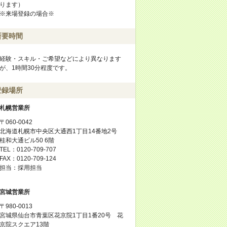
ります）
※来場登録の場合※
所要時間
経験・スキル・ご希望などにより異なります
が、1時間30分程度です。
登録場所
札幌営業所
〒060-0042
北海道札幌市中央区大通西1丁目14番地2号
桂和大通ビル50 6階
TEL：0120-709-707
FAX：0120-709-124
担当：採用担当
宮城営業所
〒980-0013
宮城県仙台市青葉区花京院1丁目1番20号 花
京院スクエア13階