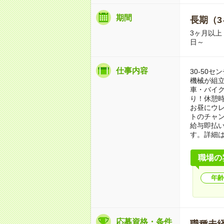
期間
長期（3
3ヶ月以上
日～
仕事内容
30-50
機械が組立
車・バイ
り！休憩
お昼にウレ
トのチャ
給与即払
す。詳細
職場の
年齢
応募資格・条件
職種未経験