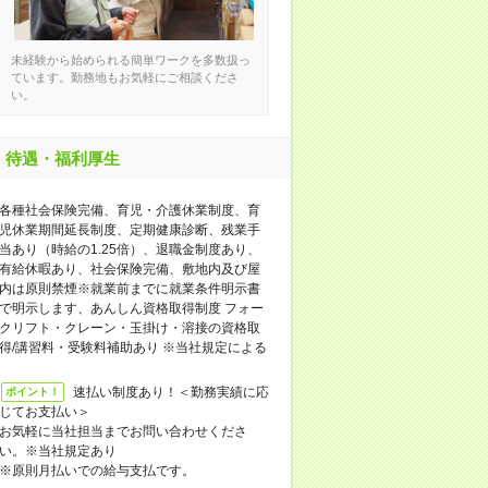
未経験から始められる簡単ワークを多数扱っ
ています。勤務地もお気軽にご相談くださ
い。
待遇・福利厚生
各種社会保険完備、育児・介護休業制度、育
児休業期間延長制度、定期健康診断、残業手
当あり（時給の1.25倍）、退職金制度あり、
有給休暇あり、社会保険完備、敷地内及び屋
内は原則禁煙※就業前までに就業条件明示書
で明示します、あんしん資格取得制度 フォー
クリフト・クレーン・玉掛け・溶接の資格取
得/講習料・受験料補助あり ※当社規定による
速払い制度あり！＜勤務実績に応
ポイント！
じてお支払い＞
お気軽に当社担当までお問い合わせくださ
い。※当社規定あり
※原則月払いでの給与支払です。