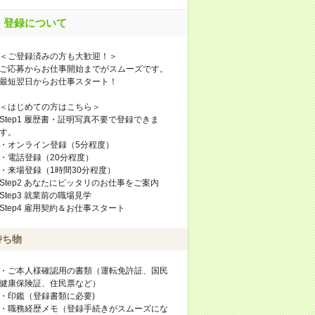
登録について
＜ご登録済みの方も大歓迎！＞
ご応募からお仕事開始までがスムーズです。
最短翌日からお仕事スタート！
＜はじめての方はこちら＞
Step1 履歴書・証明写真不要で登録できま
す。
・オンライン登録（5分程度）
・電話登録（20分程度）
・来場登録（1時間30分程度）
Step2 あなたにピッタリのお仕事をご案内
Step3 就業前の職場見学
Step4 雇用契約＆お仕事スタート
持ち物
・ご本人様確認用の書類（運転免許証、国民
健康保険証、住民票など）
・印鑑（登録書類に必要)
・職務経歴メモ（登録手続きがスムーズにな