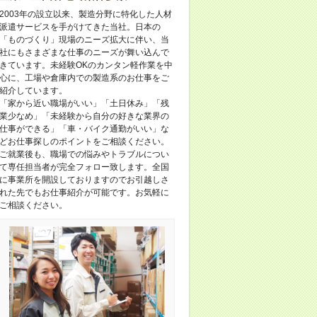
2003年の設立以来、製造分野に特化した人材
派遣サービスを手がけてきた当社。日本の
「ものづくり」現場のニーズ拡大に伴い、当
社にもさまざまな仕事のニーズが舞い込んで
きています。未経験OKのカンタン軽作業を中
心に、工場や倉庫内での製造系のお仕事をご
紹介しています。
「家から近い職場がいい」「土日休み」「残
業少なめ」「未経験から自分の好きな業界の
仕事ができる」「車・バイク通勤がいい」な
どお仕事探しのポイントをご相談ください。
ご就業後も、職場での悩みやトラブルについ
て専任担当者が完全フォロー致します。全国
に事業所を開設しておりますのでお引越しさ
れた先でもお仕事紹介が可能です。お気軽に
ご相談ください。