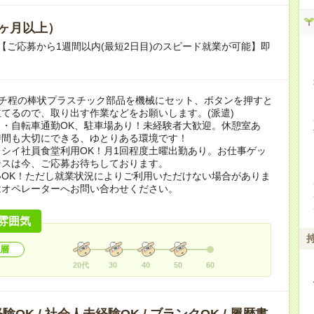
ヶ月以上）
【ご応募から1週間以内(最短2日目)のスピード就業が可能】即
センチ程の棒状プラスチック部品を機械にセット、ボタンを押すと
てるので、取り出す作業などをお願いします。(派遣)
ク・自転車通勤OK、駐車場あり！未経験者大歓迎。休憩室あ
時間も大切にできる、ゆとりある環境です！
シイ社員食堂利用OK！月1回程度土曜出勤あり。お仕事ゲッ
ンスは今、ご応募お待ちしております。
いOK！ただし就業状況によりご利用いただけない場合がありま
はオペレーターへお問い合わせください。
雰囲気
層
20代
30
40
50
60
OK / 社会人未経験OK / ブランクOK / 履歴書