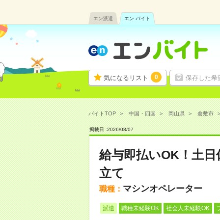
エン派遣
エン バイト
0
気になるリスト
保存した希
バイトTOP
中国・四国
岡山県
倉敷市
掲載日 :
2026
/
08
/
07
給与即払いOK！土
立て
マシンオペレーター
職種：
派遣
職種未経験OK
社会人未経験OK