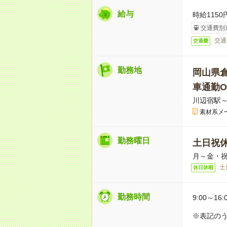
給与
時給1150
交通費別
交通
交通費
勤務地
岡山県
車通勤O
川辺宿駅～
素材系メ
勤務曜日
土日祝
月～金・
土
休日休暇
勤務時間
9:00～16:
※表記のう