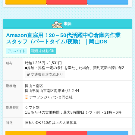
未読
Amazon直雇用！20～50代活躍中◎倉庫内作業
スタッフ（パートタイム/夜勤）｜岡山DS
アルバイト
職種未経験OK
時給1,225円～1,531円
給与
■昇給・昇格 一定の条件を満たした場合、契約更新の際に年2回
まで昇給の機会があります。 ■正社員登用制度あり ※月末締/翌
交通費別途支給あり
月25日支払い ※時間外手当、別途支給 ※深夜割増賃金 (22:00～
翌5:00までは時給が25%UPします) ☆給与前払い制度有！
岡山市南区
勤務地
☆Amazon直雇用で安定して働けます！ 【試用期間】試用期間
岡山県岡山市南区海岸通り2-2-44
あり 試用期間の長さ：1週間 雇用形態、給与は本採用時と同じ
です。
アマゾンジャパン合同会社
シフト制
勤務時間
1日あたりの実働時間：最大8時間/日 シフト例 ・21時～6時
日払いOK / 10名以上の大量募集
特徴