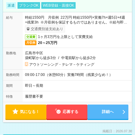
派遣
ブランクOK
WEB登録・面接OK
時給1550円 月収例 22万円 時給1550円×実働7h×週5日×4週
給与
+残業3h ※月収例を保証するものではありません。※給与即受
取りサービス利用可（利用条件有）
交通費別途支給あり
1ヶ月3万円を上限として実費支給
交通費
20～25万円
月収例
広島市中区
勤務地
袋町駅から徒歩3分
/
中電前駅から徒歩2分
アウトソーシング・テレマ－ケティング
09:00-17:00（休憩60分）実働7時間（残業少なめ！）
勤務時間
即日～長期
期間
履歴書不要
特徴
気になる！
応募する
詳細へ
掲載日：2026.07.30