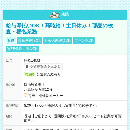
未読
給与即払いOK！高時給！土日休み！部品の検
査・梱包業務
派遣
職種未経験OK
社会人未経験OK
ブランクOK
WEB登録・面接OK
時給1400円
給与
交通費別途支給あり
交通費支給有り
交通費
岡山県倉敷市
勤務地
水島駅から車12分
電子・機械系メーカー
8:30～17:00 ※表記のうち実働7時間20分です。
勤務時間
長期【ご応募から1週間以内(最短2日目)のスピード就業が可能】
期間
即日～