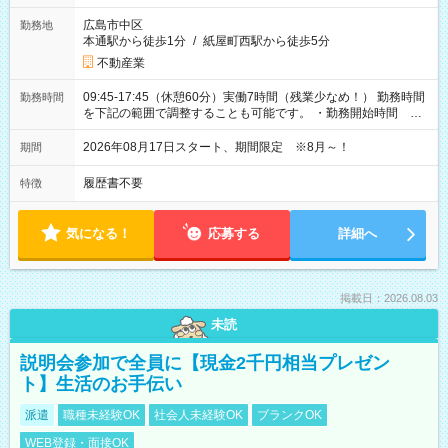
広島市中区
勤務地
本通駅から徒歩1分
/
紙屋町西駅から徒歩5分
不動産業
09:45-17:45（休憩60分）実働7時間（残業少なめ！） 勤務時間
勤務時間
を下記の範囲で調整することも可能です。 ・勤務開始時間
09:45～12:30 ・勤務終了時間 15:45～18:30 ・実働 05:00～
07:45
2026年08月17日スタート、期間限定 ※8月～！
期間
履歴書不要
特徴
気になる！
応募する
詳細へ
掲載日：2026.08.03
未読
説明会参加で全員に【現金2千円相当プレゼン
ト】生活のお手伝い
派遣
職種未経験OK
社会人未経験OK
ブランクOK
WEB登録・面接OK