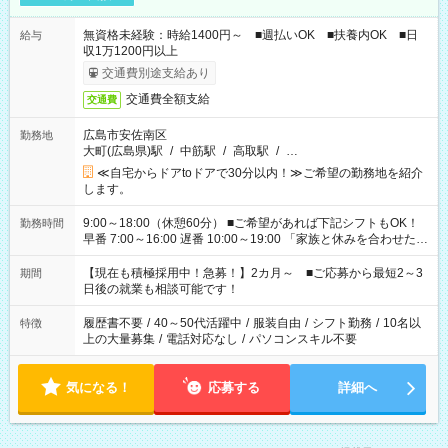
無資格未経験：時給1400円～ ■週払いOK ■扶養内OK ■日
給与
収1万1200円以上
交通費別途支給あり
交通費全額支給
交通費
広島市安佐南区
勤務地
大町(広島県)駅
/
中筋駅
/
高取駅
/
…
≪自宅からドアtoドアで30分以内！≫ご希望の勤務地を紹介
します。
9:00～18:00（休憩60分） ■ご希望があれば下記シフトもOK！
勤務時間
早番 7:00～16:00 遅番 10:00～19:00 「家族と休みを合わせた
い」 「余裕を持って夕飯の準備がしたい」 「できれば残業はし
たくない」 など、ご希望を教えてくださいね。 ※Wワーク希望
【現在も積極採用中！急募！】2カ月～ ■ご応募から最短2～3
期間
の方へ 今ご覧のお仕事で希望する勤務時間と、もう1つのお仕事
日後の就業も相談可能です！
の勤務時間。 合計で週40時間を超える場合は応募できません。
履歴書不要
/
40～50代活躍中
/
服装自由
/
シフト勤務
/
10名以
特徴
上の大量募集
/
電話対応なし
/
パソコンスキル不要
気になる！
応募する
詳細へ