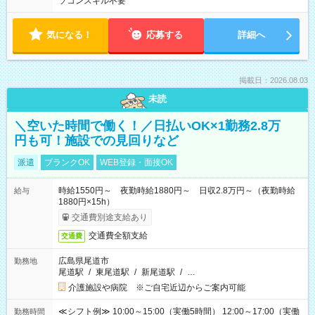
ソコンスキル不要
気になる！
応募する
詳細へ
掲載日：2026.08.03
未読
＼空いた時間で働く！／日払いOK×1勤務2.8万
円も可！施設での見回りなど
派遣
ブランクOK
WEB登録・面接OK
時給1550円～ 夜勤時給1880円～ 日収2.8万円～（夜勤時給
給与
1880円×15h）
交通費別途支給あり
交通費全額支給
交通費
広島県尾道市
勤務地
尾道駅
/
東尾道駅
/
新尾道駅
/
…
介護施設や病院 ※ご自宅近辺からご案内可能
≪シフト例≫ 10:00～15:00（実働5時間） 12:00～17:00（実働
勤務時間