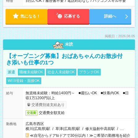
日払いOK
/
履歴書不要
/
電話対応なし
/
パソコンスキル不要
特徴
気になる！
応募する
詳細へ
掲載日：2026.08.05
未読
【オープニング募集】おばあちゃんのお散歩付
き添いも仕事の1つ
派遣
職種未経験OK
社会人未経験OK
ブランクOK
WEB登録・面接OK
無資格未経験：時給1400円～ ■週払いOK ■扶養内OK ■日
給与
収1万1200円以上
交通費別途支給あり
交通費全額支給
交通費
広島市西区
勤務地
横川(広島県)駅
/
草津(広島県)駅
/
修大協創中高前駅
/
…
≪自宅からドアtoドアで30分以内！≫ご希望の勤務地を紹介