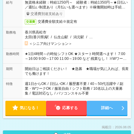
無資格未経験：時給1250円～ 経験者：時給1350円～★日払い
給与
／週払い制度あり（月払いも選べます）※稼働開始時は手続き完
了次第のお支払いとなります。
交通費別途支給あり
交通費全額支給※規定有
交通費
香川県高松市
勤務地
太田(香川県)駅
/
仏生山駅
/
潟元駅
/
…
＜シニア向けマンション＞
★1日4時間～の時短シフトOK ★スタート時間選べます！ 7:00
勤務時間
～16:00 9:00～17:00 11:00～19:00 など 残業なし！ ※Wワーク
の場合、他のお仕事と合わせ週40時間超の就業はご案内できま
せん ※法令に基づき、週20時間以上勤務は社会保険への加入対
開始日はご相談ください！ ★急募 ★職場が気に入れば、長期
期間
象となります ※労働者派遣法（日雇い派遣の原則禁止）によ
でも働けます！
り、短時間・短期間の就業はご案内が難しい場合があります
週1日からOK
/
日払いOK
/
履歴書不要
/
40～50代活躍中
/
副
特徴
業・WワークOK
/
服装自由
/
シフト勤務
/
10名以上の大量募
集
/
電話対応なし
/
パソコンスキル不要
気になる！
応募する
詳細へ
掲載日：2026.08.05