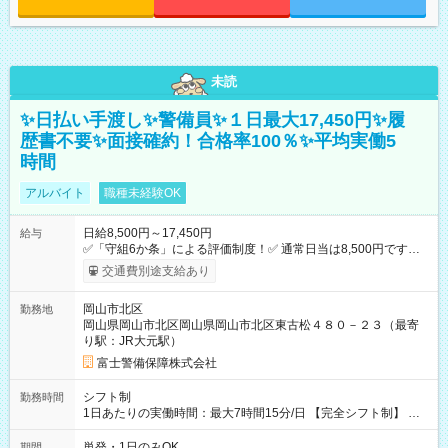
未読
✨日払い手渡し✨警備員✨１日最大17,450円✨履
歴書不要✨面接確約！合格率100％✨平均実働5
時間
アルバイト
職種未経験OK
日給8,500円～17,450円
給与
✅「守組6か条」による評価制度！✅ 通常日当は8,500円ですが
上記評価制度により「S級隊員」と認定されれば10,000円の日当
交通費別途支給あり
を支給します。 (1)上記勤務者が交通2級資格者の場合10,000円
+1500円＝11,500円 (2)上記現場が深夜の場合 11,500×1.25＝
岡山市北区
勤務地
14,375円 (3)上記現場が日祝深夜の場合 17,250円 (4)上記勤務
岡山県岡山市北区岡山県岡山市北区東古松４８０－２３（最寄
者が現場までの運転者の場合17,250+200円＝17,450円 -----------
り駅：JR大元駅）
------------------------------- *最高日当額 17,450円* ---------------------
--------------------- より上位の資格取得やリーダー手当を取得する
富士警備保障株式会社
と ”さらに”加算されます！ ※日当支給時振込手数料等は一切あ
りません。 【試用期間】試用期間なし
シフト制
勤務時間
1日あたりの実働時間：最大7時間15分/日 【完全シフト制】 例
(1) 8：00~17:00（休憩１h） 例(2) 13:00~16:00（早上がりでも
全額支給！） 例(3) 21:00~5:00（夜勤なら日当1.25倍！！）
単発・1日のみOK
期間