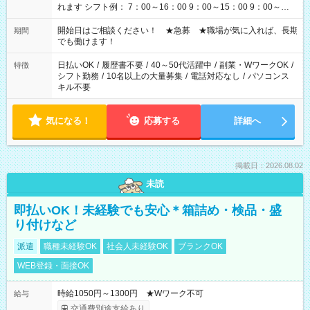
れます シフト例： 7：00～16：00 9：00～15：00 9：00～
18：00 11：00～20：00 など ※Wワークの場合、他のお仕事と
合わせ週40時間超の就業はご案内できません ※法令に基づき、
開始日はご相談ください！ ★急募 ★職場が気に入れば、長期
期間
週20時間以上勤務は社会保険への加入対象となります ※労働者
でも働けます！
派遣法（日雇い派遣の原則禁止）により、短時間・短期間の就
業はご案内が難しい場合があります
日払いOK
/
履歴書不要
/
40～50代活躍中
/
副業・WワークOK
/
特徴
シフト勤務
/
10名以上の大量募集
/
電話対応なし
/
パソコンス
キル不要
気になる！
応募する
詳細へ
掲載日：2026.08.02
未読
即払いOK！未経験でも安心＊箱詰め・検品・盛
り付けなど
派遣
職種未経験OK
社会人未経験OK
ブランクOK
WEB登録・面接OK
時給1050円～1300円 ★Wワーク不可
給与
交通費別途支給あり