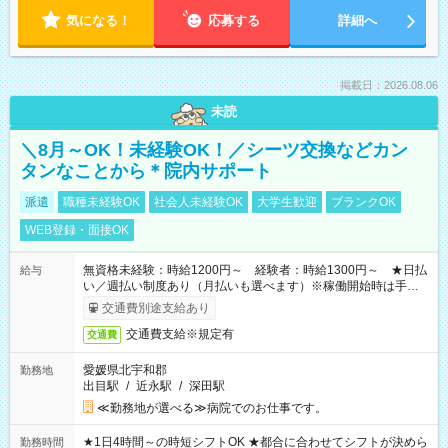
気になる！
応募する
詳細へ
掲載日：2026.08.06
未読
＼8月～OK！未経験OK！／シーツ交換などカン
タンなことから＊院内サポート
派遣
職種未経験OK
社会人未経験OK
大学生歓迎
ブランクOK
WEB登録・面接OK
無資格未経験：時給1200円～ 経験者：時給1300円～ ★日払
給与
い／週払い制度あり（月払いも選べます）※稼働開始時は手続き
完了次第のお支払いとなります。
交通費別途支給あり
交通費支給※規定有
交通費
愛媛県北宇和郡
勤務地
出目駅
/
近永駅
/
深田駅
≪勤務地が選べる≫病院でのお仕事です。
★1日4時間～の時短シフトOK ★都合に合わせてシフトが決めら
勤務時間