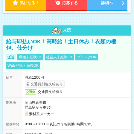
気になる！
応募する
詳細へ
未読
給与即払いOK！高時給！土日休み！衣類の梱
包、仕分け
派遣
職種未経験OK
社会人未経験OK
ブランクOK
WEB登録・面接OK
時給1200円
給与
交通費別途支給あり
交通費支給有り
交通費
岡山県倉敷市
勤務地
児島駅から車3分
素材系メーカー
9:00～18:00 ※表記のうち実働8時間です。
勤務時間