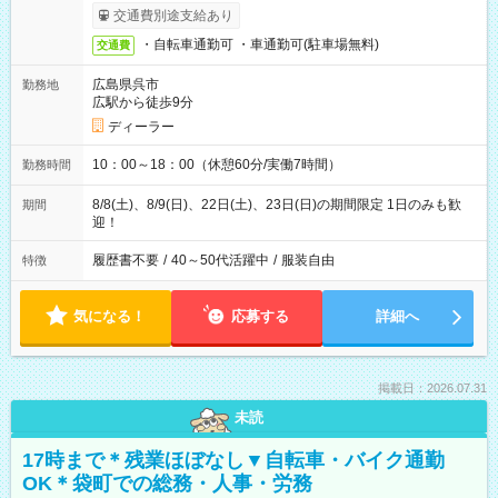
交通費別途支給あり
・自転車通勤可 ・車通勤可(駐車場無料)
交通費
広島県呉市
勤務地
広駅から徒歩9分
ディーラー
10：00～18：00（休憩60分/実働7時間）
勤務時間
8/8(土)、8/9(日)、22日(土)、23日(日)の期間限定 1日のみも歓
期間
迎！
履歴書不要
/
40～50代活躍中
/
服装自由
特徴
気になる！
応募する
詳細へ
掲載日：2026.07.31
未読
17時まで＊残業ほぼなし▼自転車・バイク通勤
OK＊袋町での総務・人事・労務