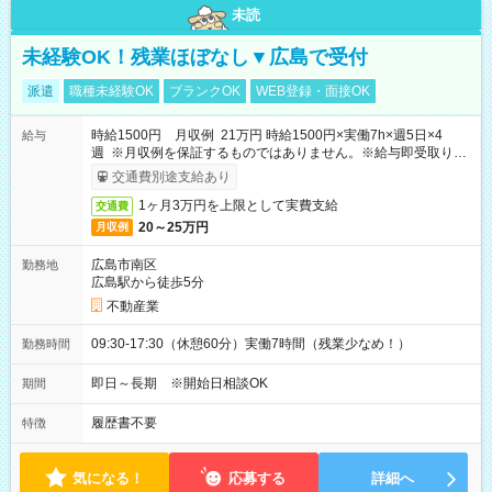
未読
未経験OK！残業ほぼなし▼広島で受付
派遣
職種未経験OK
ブランクOK
WEB登録・面接OK
時給1500円 月収例 21万円 時給1500円×実働7h×週5日×4
給与
週 ※月収例を保証するものではありません。※給与即受取りサ
ービス利用可（利用条件有）
交通費別途支給あり
1ヶ月3万円を上限として実費支給
交通費
20～25万円
月収例
広島市南区
勤務地
広島駅から徒歩5分
不動産業
09:30-17:30（休憩60分）実働7時間（残業少なめ！）
勤務時間
即日～長期 ※開始日相談OK
期間
履歴書不要
特徴
気になる！
応募する
詳細へ