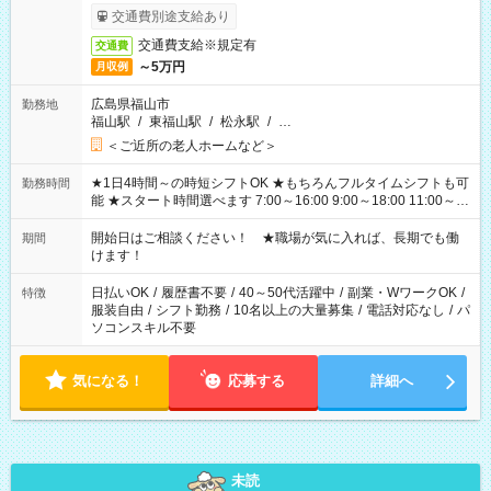
完了次第のお支払いとなります。
交通費別途支給あり
交通費支給※規定有
交通費
～5万円
月収例
広島県福山市
勤務地
福山駅
/
東福山駅
/
松永駅
/
…
＜ご近所の老人ホームなど＞
★1日4時間～の時短シフトOK ★もちろんフルタイムシフトも可
勤務時間
能 ★スタート時間選べます 7:00～16:00 9:00～18:00 11:00～
20:00 など 残業なし！ ※Wワークの場合、他のお仕事と合わせ
週40時間超の就業はご案内できません ※法令に基づき、週20時
開始日はご相談ください！ ★職場が気に入れば、長期でも働
期間
間以上勤務は社会保険への加入対象となります ※労働者派遣法
けます！
（日雇い派遣の原則禁止）により、短時間・短期間の就業はご
案内が難しい場合があります
日払いOK
/
履歴書不要
/
40～50代活躍中
/
副業・WワークOK
/
特徴
服装自由
/
シフト勤務
/
10名以上の大量募集
/
電話対応なし
/
パ
ソコンスキル不要
気になる！
応募する
詳細へ
未読