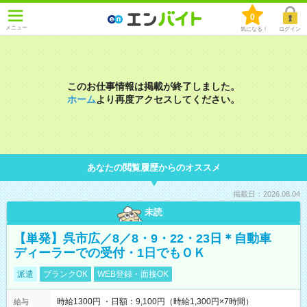
0
メニュー
気になる！
ログイン
このお仕事情報は掲載が終了しました。
ホーム
より再度アクセスしてください。
あなたの閲覧履歴からのオススメ
掲載日：2026.08.04
未読
【単発】呉市広／8／8・9・22・23日＊自動車
ディーラーでの受付・1日でもＯＫ
派遣
ブランクOK
WEB登録・面接OK
時給1300円 ・日額：9,100円（時給1,300円×7時間）
給与