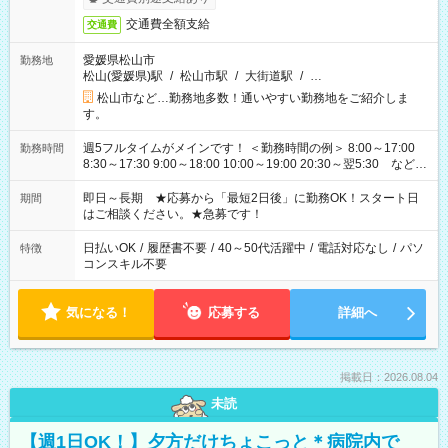
交通費全額支給
交通費
愛媛県松山市
勤務地
松山(愛媛県)駅
/
松山市駅
/
大街道駅
/
…
松山市など…勤務地多数！通いやすい勤務地をご紹介しま
す。
週5フルタイムがメインです！ ＜勤務時間の例＞ 8:00～17:00
勤務時間
8:30～17:30 9:00～18:00 10:00～19:00 20:30～翌5:30 など ★
その他にも勤務時間多数！ 日勤のみ、残業なし、交替制など
ご希望を教えてください！
即日～長期 ★応募から「最短2日後」に勤務OK！スタート日
期間
はご相談ください。★急募です！
日払いOK
/
履歴書不要
/
40～50代活躍中
/
電話対応なし
/
パソ
特徴
コンスキル不要
気になる！
応募する
詳細へ
掲載日：2026.08.04
未読
【週1日OK！】夕方だけちょこっと＊病院内で