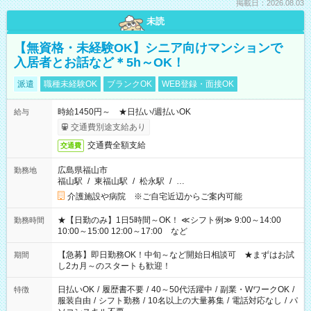
掲載日：2026.08.03
未読
【無資格・未経験OK】シニア向けマンションで
入居者とお話など＊5h～OK！
派遣
職種未経験OK
ブランクOK
WEB登録・面接OK
時給1450円～ ★日払い/週払いOK
給与
交通費別途支給あり
交通費全額支給
交通費
広島県福山市
勤務地
福山駅
/
東福山駅
/
松永駅
/
…
介護施設や病院 ※ご自宅近辺からご案内可能
★【日勤のみ】1日5時間～OK！ ≪シフト例≫ 9:00～14:00
勤務時間
10:00～15:00 12:00～17:00 など
【急募】即日勤務OK！中旬～など開始日相談可 ★まずはお試
期間
し2カ月～のスタートも歓迎！
日払いOK
/
履歴書不要
/
40～50代活躍中
/
副業・WワークOK
/
特徴
服装自由
/
シフト勤務
/
10名以上の大量募集
/
電話対応なし
/
パ