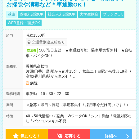
お掃除や消毒など＊車通勤OK！
派遣
職種未経験OK
社会人未経験OK
大学生歓迎
ブランクOK
WEB登録・面接OK
時給1550円
給与
交通費別途支給あり
500円/日支給 ★車通勤可能→駐車場実質無料 ★自転
交通費
車・バイクOK！
香川県高松市
勤務地
片原町(香川県)駅から徒歩15分
/
松島二丁目駅から徒歩19分
/
高松(香川県)駅から車5分
/
…
病院
準夜勤 16：30～22：30
勤務時間
＜急募＞即日～長期（早期募集中！採用率今だけ高いです！）
期間
40～50代活躍中
/
副業・WワークOK
/
シフト勤務
/
電話対応な
特徴
し
/
パソコンスキル不要
気になる！
応募する
詳細へ