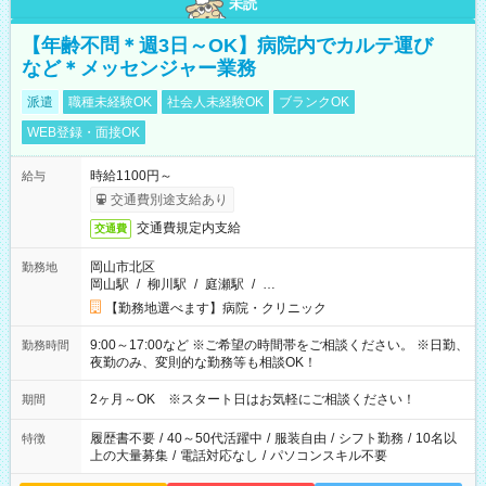
未読
【年齢不問＊週3日～OK】病院内でカルテ運び
など＊メッセンジャー業務
派遣
職種未経験OK
社会人未経験OK
ブランクOK
WEB登録・面接OK
時給1100円～
給与
交通費別途支給あり
交通費規定内支給
交通費
岡山市北区
勤務地
岡山駅
/
柳川駅
/
庭瀬駅
/
…
【勤務地選べます】病院・クリニック
9:00～17:00など ※ご希望の時間帯をご相談ください。 ※日勤、
勤務時間
夜勤のみ、変則的な勤務等も相談OK！
2ヶ月～OK ※スタート日はお気軽にご相談ください！
期間
履歴書不要
/
40～50代活躍中
/
服装自由
/
シフト勤務
/
10名以
特徴
上の大量募集
/
電話対応なし
/
パソコンスキル不要