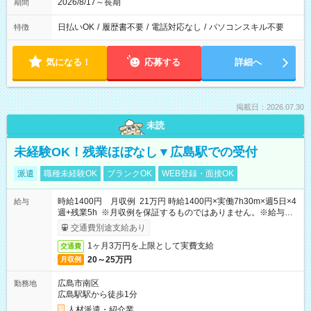
2026/8/17～長期
期間
日払いOK
/
履歴書不要
/
電話対応なし
/
パソコンスキル不要
特徴
気になる！
応募する
詳細へ
掲載日：2026.07.30
未読
未経験OK！残業ほぼなし▼広島駅での受付
派遣
職種未経験OK
ブランクOK
WEB登録・面接OK
時給1400円 月収例 21万円 時給1400円×実働7h30m×週5日×4
給与
週+残業5h ※月収例を保証するものではありません。※給与即
受取りサービス利用可（利用条件有）
交通費別途支給あり
1ヶ月3万円を上限として実費支給
交通費
20～25万円
月収例
広島市南区
勤務地
広島駅駅から徒歩1分
人材派遣・紹介業