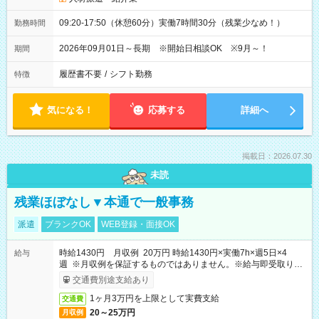
09:20-17:50（休憩60分）実働7時間30分（残業少なめ！）
勤務時間
2026年09月01日～長期 ※開始日相談OK ※9月～！
期間
履歴書不要
/
シフト勤務
特徴
気になる！
応募する
詳細へ
掲載日：2026.07.30
未読
残業ほぼなし▼本通で一般事務
派遣
ブランクOK
WEB登録・面接OK
時給1430円 月収例 20万円 時給1430円×実働7h×週5日×4
給与
週 ※月収例を保証するものではありません。※給与即受取りサ
ービス利用可（利用条件有）
交通費別途支給あり
1ヶ月3万円を上限として実費支給
交通費
20～25万円
月収例