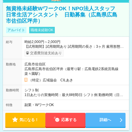
無資格未経験WワークOK！NPO法人スタッフ
日常生活アシスタント 日勤募集（広島県広島
市佐伯区坪井）
アルバイト
職種未経験OK
時給2,000円～2,000円
給与
【試用期間】試用期間あり 試用期間の長さ：3ヶ月 雇用形態、
給与は本採用時と同じです。
交通費別途支給あり
広島市佐伯区
勤務地
広島県広島市佐伯区坪井（最寄り駅：広島電鉄2系統宮島線
楽々園駅）
（特定）広域協会 CILあき
シフト制
勤務時間
1日あたりの実働時間：最大8時間/日 シフト例 勤務時間（日
勤）・8時～18時 （実働時間8時間 待機休憩2時間）（日勤1回
あたりの給与 2万円）
副業・WワークOK
特徴
気になる！
応募する
詳細へ