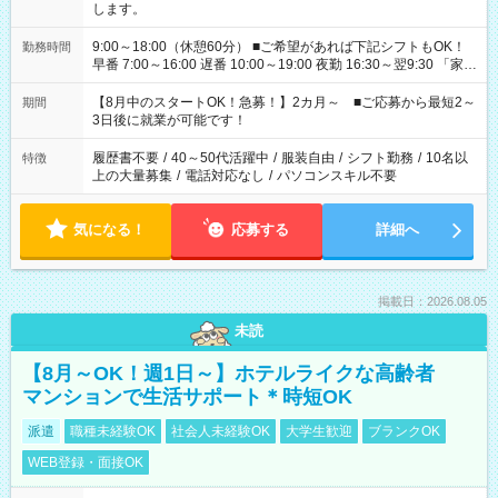
します。
9:00～18:00（休憩60分） ■ご希望があれば下記シフトもOK！
勤務時間
早番 7:00～16:00 遅番 10:00～19:00 夜勤 16:30～翌9:30 「家族
と休みを合わせたい」 「余裕を持って夕飯の準備がしたい」
「できれば残業はしたくない」 など、ご希望を教えてください
【8月中のスタートOK！急募！】2カ月～ ■ご応募から最短2～
期間
ね。 ※Wワーク希望の方へ 今ご覧のお仕事で希望する勤務時間
3日後に就業が可能です！
と、もう1つのお仕事の勤務時間。 合計で週40時間を超える場
合は応募できません。
履歴書不要
/
40～50代活躍中
/
服装自由
/
シフト勤務
/
10名以
特徴
上の大量募集
/
電話対応なし
/
パソコンスキル不要
気になる！
応募する
詳細へ
掲載日：2026.08.05
未読
【8月～OK！週1日～】ホテルライクな高齢者
マンションで生活サポート＊時短OK
派遣
職種未経験OK
社会人未経験OK
大学生歓迎
ブランクOK
WEB登録・面接OK