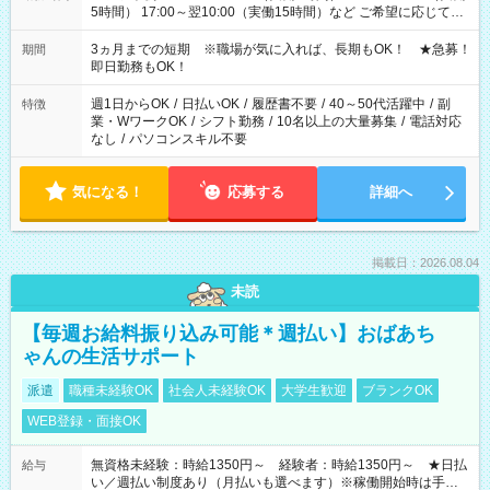
5時間） 17:00～翌10:00（実働15時間）など ご希望に応じて、
働く時間は調整できます！ お気軽に担当へ相談ください！
3ヵ月までの短期 ※職場が気に入れば、長期もOK！ ★急募！
期間
即日勤務もOK！
週1日からOK
/
日払いOK
/
履歴書不要
/
40～50代活躍中
/
副
特徴
業・WワークOK
/
シフト勤務
/
10名以上の大量募集
/
電話対応
なし
/
パソコンスキル不要
気になる！
応募する
詳細へ
掲載日：2026.08.04
未読
【毎週お給料振り込み可能＊週払い】おばあち
ゃんの生活サポート
派遣
職種未経験OK
社会人未経験OK
大学生歓迎
ブランクOK
WEB登録・面接OK
無資格未経験：時給1350円～ 経験者：時給1350円～ ★日払
給与
い／週払い制度あり（月払いも選べます）※稼働開始時は手続き