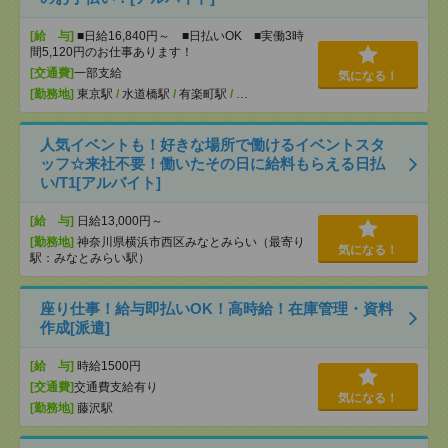
[給 与]
■日給16,840円～ ■日払いOK ■実働3時
間5,120円のお仕事あります！
[交通費]
一部支給
気になる！
[勤務地]
東京駅
/
水道橋駅
/
有楽町駅
/
…
人気イベントも！好きな場所で働けるイベントスタ
ッフ☆来社不要！働いたその日に給料もらえる日払
い/T1[アルバイト]
[給 与]
日給13,000円～
[勤務地]
神奈川県横浜市西区みなとみらい（最寄り
気になる！
駅：みなとみらい駅）
座り仕事！給与即払いOK！高時給！在庫管理・資料
作成[派遣]
[給 与]
時給1500円
[交通費]
交通費支給有り
気になる！
[勤務地]
藤沢駅