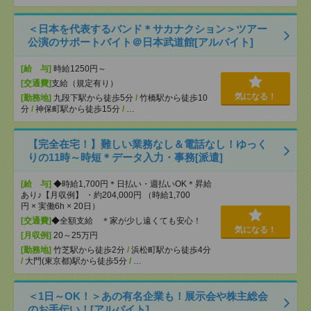
＜日本を代表するバンド＊サカナクション＞ツアー
公演のサポートバイト＠日本武道館[アルバイト]
[給 与]
時給1250円～
[交通費]
支給（規定有り）
気になる！
[勤務地]
九段下駅から徒歩5分
/
竹橋駅から徒歩10
分
/
神保町駅から徒歩15分
/
…
【完全在宅！】難しい業務なし＆電話なし！ゆっく
りの11時～時短＊データ入力・事務[派遣]
[給 与]
◆時給1,700円＊日払い・週払いOK＊昇給
あり♪【月収例】 ・約204,000円 （時給1,700
円 × 実働6h × 20日）
[交通費]
◆全額支給 ＊家が少し遠くても安心！
気になる！
[月収例]
20～25万円
[勤務地]
竹芝駅から徒歩2分
/
浜松町駅から徒歩4分
/
大門(東京都)駅から徒歩5分
/
…
＜1日～OK！＞あの有名企業も！展示会や株主総会
のお手伝い！[アルバイト]