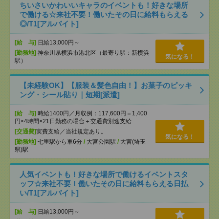
ちいさいかわいいキャラのイベントも！好きな場所
で働ける☆来社不要！働いたその日に給料もらえる
◎/T1[アルバイト]
[給 与]
日給13,000円～
[勤務地]
神奈川県横浜市港北区（最寄り駅：新横浜
気になる！
駅）
【未経験OK】【服装＆髪色自由！】お菓子のピッキ
ング・シール貼り｜短期[派遣]
[給 与]
時給1400円／月収例：117,600円＝1,400
円×4時間×21日勤務の場合＋交通費別途支給
[交通費]
実費支給／当社規定あり。
気になる！
[勤務地]
七里駅から車6分
/
大宮公園駅
/
大宮(埼玉
県)駅
人気イベントも！好きな場所で働けるイベントスタ
ッフ☆来社不要！働いたその日に給料もらえる日払
い/T1[アルバイト]
[給 与]
日給13,000円～