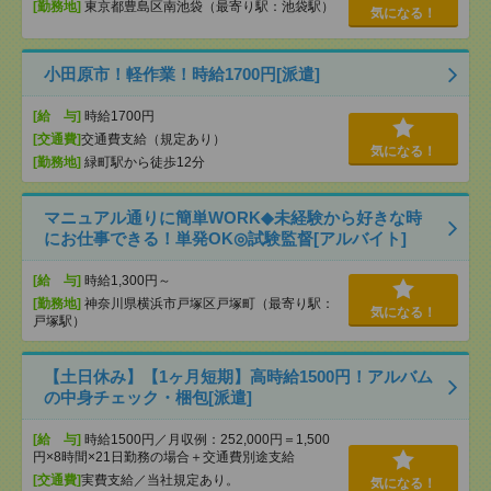
[勤務地]
東京都豊島区南池袋（最寄り駅：池袋駅）
気になる！
小田原市！軽作業！時給1700円[派遣]
[給 与]
時給1700円
[交通費]
交通費支給（規定あり）
気になる！
[勤務地]
緑町駅から徒歩12分
マニュアル通りに簡単WORK◆未経験から好きな時
にお仕事できる！単発OK◎試験監督[アルバイト]
[給 与]
時給1,300円～
[勤務地]
神奈川県横浜市戸塚区戸塚町（最寄り駅：
気になる！
戸塚駅）
【土日休み】【1ヶ月短期】高時給1500円！アルバム
の中身チェック・梱包[派遣]
[給 与]
時給1500円／月収例：252,000円＝1,500
円×8時間×21日勤務の場合＋交通費別途支給
[交通費]
実費支給／当社規定あり。
気になる！