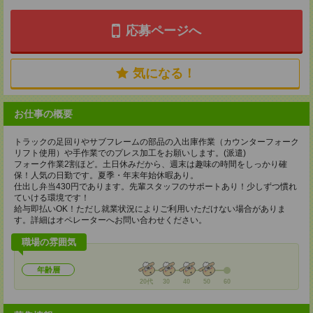
応募ページへ
気になる！
お仕事の概要
トラックの足回りやサブフレームの部品の入出庫作業（カウンターフォーク
リフト使用）や手作業でのプレス加工をお願いします。(派遣)
フォーク作業2割ほど。土日休みだから、週末は趣味の時間をしっかり確
保！人気の日勤です。夏季・年末年始休暇あり。
仕出し弁当430円であります。先輩スタッフのサポートあり！少しずつ慣れ
ていける環境です！
給与即払いOK！ただし就業状況によりご利用いただけない場合がありま
す。詳細はオペレーターへお問い合わせください。
職場の雰囲気
年齢層
20代
30
40
50
60