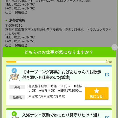
石川県金沢市広岡1丁目1番地10号 駅西ファーストビル5階
TEL：0120-709-707
FAX：0120-709-762
担当：採用担当
京都営業所
〒600-8216
京都府京都市下京区新町通七条下ル東塩小路町593番地 トラスコクリスタ
ルビル7階
TEL：0120-709-707
FAX：0120-709-751
担当：採用担当
×
どちらのお仕事が気になりますか？
大阪営業所
〒530-0017
1
/10
大阪府大阪市北区角田町8番1号 大阪梅田ツインタワーズ・ノース34階
TEL：0120-995-985
FAX：0120-992-568
【オープニング募集】おばあちゃんのお散歩
担当：採用担当
付き添いも仕事の1つ[派遣]
神戸営業所
無資格未経験：時給1500円～ ■週払
給与
〒650-0044
いOK ■扶養内OK ■日収1万2000円
兵庫県神戸市中央区東川崎町1丁目3番3号 神戸ハーバーランドセンタービ
以上
ル18階
戸塚駅 / 東戸塚駅 / 舞岡駅
気になる!
勤務地
TEL：0120-995-984
FAX：0120-709-785
担当：採用担当
入浴ナシ＊夜勤でゆったり見守りだけ＊週1
広島営業所