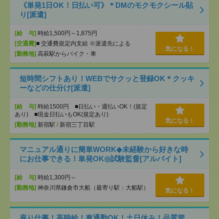
《単発1日OK！日払い可》＊DMのモクモクシール貼
り[派遣]
[給 与]
時給1,500円～1,875円
[交通費]
■ 交通費規定内支給 ※派遣先による
気になる！
[勤務地]
高萩駅からバイク・車
短時間シフトあり！WEBでサクッと登録OK＊クッキ
ーなどの仕分け[派遣]
[給 与]
時給1500円 ■日払い・週払いOK！(規定
あり) ■現金日払いもOK(規定あり)
気になる！
[勤務地]
新宿駅
/
新宿三丁目駅
マニュアル通りに簡単WORK◆未経験から好きな時
にお仕事できる！単発OK◎試験監督[アルバイト]
[給 与]
時給1,300円～
[勤務地]
神奈川県鎌倉市大船（最寄り駅：大船駅）
気になる！
座り仕事！高時給！車通勤OK！土日休み！品質管