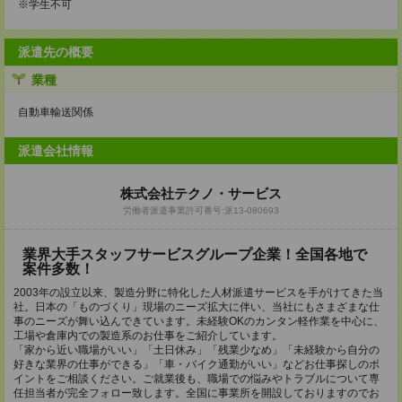
※学生不可
派遣先の概要
業種
自動車輸送関係
派遣会社情報
株式会社テクノ・サービス
労働者派遣事業許可番号:派13-080693
業界大手スタッフサービスグループ企業！全国各地で
案件多数！
2003年の設立以来、製造分野に特化した人材派遣サービスを手がけてきた当
社。日本の「ものづくり」現場のニーズ拡大に伴い、当社にもさまざまな仕
事のニーズが舞い込んできています。未経験OKのカンタン軽作業を中心に、
工場や倉庫内での製造系のお仕事をご紹介しています。
「家から近い職場がいい」「土日休み」「残業少なめ」「未経験から自分の
好きな業界の仕事ができる」「車・バイク通勤がいい」などお仕事探しのポ
イントをご相談ください。ご就業後も、職場での悩みやトラブルについて専
任担当者が完全フォロー致します。全国に事業所を開設しておりますのでお