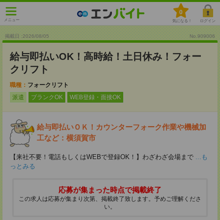
0
メニュー
気になる！
ログイン
掲載日 :2026
/
08
/
05
No.909006
給与即払いOK！高時給！土日休み！フォー
クリフト
職種：
フォークリフト
派遣
ブランクOK
WEB登録・面接OK
給与即払いＯＫ！カウンターフォーク作業や機械加
工など：横須賀市
【来社不要！電話もしくはWEBで登録OK！】わざわざ会場まで
...も
っとみる
応募が集まった時点で掲載終了
この求人は応募が集まり次第、掲載終了致します。予めご理解くださ
い。