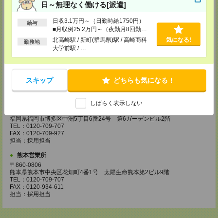
日～無理なく働ける[派遣]
〒730-0031
広島県広島市中区紙屋町2丁目1番地22号 広島興銀ビル11階
TEL：0120-709-707
日収3.1万円～（日勤時給1750円）
給与
FAX：0120-934-504
■月収例25.2万円～（夜勤月8回勤務
担当：採用担当
の場合）
北高崎駅 / 新町(群馬県)駅 / 高崎商科
気になる!
勤務地
大学前駅 / …
松山営業所
〒790-0003
愛媛県松山市三番町7丁目1番地21号 ジブラルタ生命松山ビル8階
TEL：0120-709-707
スキップ
どちらも気になる！
FAX：0120-709-890
担当：採用担当
福岡営業所
しばらく表示しない
〒810-0801
福岡県福岡市博多区中洲5丁目6番24号 第6ガーデンビル2階
TEL：0120-709-707
FAX：0120-709-927
担当：採用担当
熊本営業所
〒860-0806
熊本県熊本市中央区花畑町4番1号 太陽生命熊本第2ビル9階
TEL：0120-709-707
FAX：0120-934-611
担当：採用担当