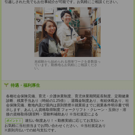
引越しされた先でもお仕事紹介が可能です。お気軽にご相談ください。
未経験から始められる簡単ワークを多数扱っ
ています。勤務地もお気軽にご相談くださ
い。
待遇・福利厚生
各種社会保険完備、育児・介護休業制度、育児休業期間延長制度、定期健康
診断、残業手当あり（時給の1.25倍）、退職金制度あり、有給休暇あり、社
会保険完備、敷地内及び屋内は原則禁煙※就業前までに就業条件明示書で明
示します、あんしん資格取得制度 フォークリフト・クレーン・玉掛け・溶
接の資格取得/講習料・受験料補助あり ※当社規定による
速払い制度あり！＜勤務実績に応じてお支払い＞
ポイント！
お気軽に当社担当までお問い合わせください。※当社規定あり
※原則月払いでの給与支払です。