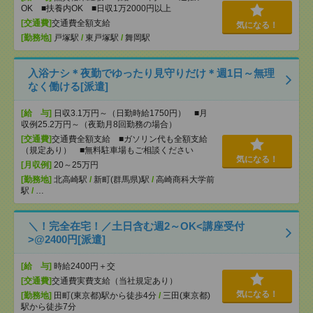
OK ■扶養内OK ■日収1万2000円以上
[交通費]
交通費全額支給
気になる！
[勤務地]
戸塚駅
/
東戸塚駅
/
舞岡駅
入浴ナシ＊夜勤でゆったり見守りだけ＊週1日～無理
なく働ける[派遣]
[給 与]
日収3.1万円～（日勤時給1750円） ■月
収例25.2万円～（夜勤月8回勤務の場合）
[交通費]
交通費全額支給 ■ガソリン代も全額支給
（規定あり） ■無料駐車場もご相談ください
気になる！
[月収例]
20～25万円
[勤務地]
北高崎駅
/
新町(群馬県)駅
/
高崎商科大学前
駅
/
…
＼！完全在宅！／土日含む週2～OK<講座受付
>@2400円[派遣]
[給 与]
時給2400円＋交
[交通費]
交通費実費支給（当社規定あり）
気になる！
[勤務地]
田町(東京都)駅から徒歩4分
/
三田(東京都)
駅から徒歩7分