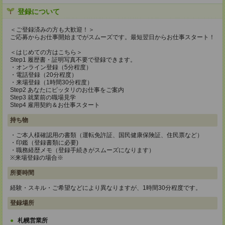
登録について
＜ご登録済みの方も大歓迎！＞
ご応募からお仕事開始までがスムーズです。最短翌日からお仕事スタート！
＜はじめての方はこちら＞
Step1 履歴書・証明写真不要で登録できます。
・オンライン登録（5分程度）
・電話登録（20分程度）
・来場登録（1時間30分程度）
Step2 あなたにピッタリのお仕事をご案内
Step3 就業前の職場見学
Step4 雇用契約＆お仕事スタート
持ち物
・ご本人様確認用の書類（運転免許証、国民健康保険証、住民票など）
・印鑑（登録書類に必要)
・職務経歴メモ（登録手続きがスムーズになります）
※来場登録の場合※
所要時間
経験・スキル・ご希望などにより異なりますが、1時間30分程度です。
登録場所
札幌営業所