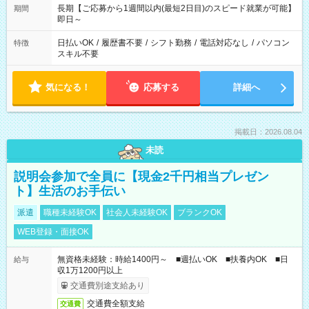
長期【ご応募から1週間以内(最短2日目)のスピード就業が可能】
期間
即日～
日払いOK
/
履歴書不要
/
シフト勤務
/
電話対応なし
/
パソコン
特徴
スキル不要
気になる！
応募する
詳細へ
掲載日：2026.08.04
未読
説明会参加で全員に【現金2千円相当プレゼン
ト】生活のお手伝い
派遣
職種未経験OK
社会人未経験OK
ブランクOK
WEB登録・面接OK
無資格未経験：時給1400円～ ■週払いOK ■扶養内OK ■日
給与
収1万1200円以上
交通費別途支給あり
交通費全額支給
交通費