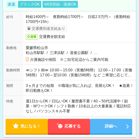
派遣
ブランクOK
WEB登録・面接OK
時給1400円～ 夜勤時給1700円～ 日収2.5万円～（夜勤時給
給与
1700円×15h）
交通費別途支給あり
交通費全額支給
交通費
愛媛県松山市
勤務地
松山市駅駅
/
三津浜駅
/
道後公園駅
/
…
介護施設や病院 ※ご自宅近辺からご案内可能
≪シフト例≫ 10:00～15:00（実働5時間） 12:00～17:00（実働
勤務時間
5時間） 17:00～翌10:00（実働15時間）など ご希望に応じて、
働く時間は調整できます！ お気軽に担当へ相談ください！
3ヵ月までの短期 ※職場が気に入れば、長期もOK！ ★急募！
期間
即日勤務もOK！
週1日からOK
/
日払いOK
/
履歴書不要
/
40～50代活躍中
/
副
特徴
業・WワークOK
/
シフト勤務
/
10名以上の大量募集
/
電話対応
なし
/
パソコンスキル不要
気になる！
応募する
詳細へ