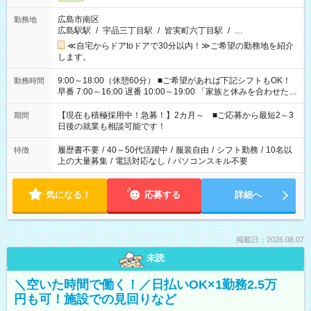
広島市南区
勤務地
広島駅駅
/
宇品三丁目駅
/
皆実町六丁目駅
/
…
≪自宅からドアtoドアで30分以内！≫ご希望の勤務地を紹介
します。
9:00～18:00（休憩60分） ■ご希望があれば下記シフトもOK！
勤務時間
早番 7:00～16:00 遅番 10:00～19:00 「家族と休みを合わせた
い」 「余裕を持って夕飯の準備がしたい」 「できれば残業はし
たくない」 など、ご希望を教えてくださいね。 ※Wワーク希望
【現在も積極採用中！急募！】2カ月～ ■ご応募から最短2～3
期間
の方へ 今ご覧のお仕事で希望する勤務時間と、もう1つのお仕事
日後の就業も相談可能です！
の勤務時間。 合計で週40時間を超える場合は応募できません。
履歴書不要
/
40～50代活躍中
/
服装自由
/
シフト勤務
/
10名以
特徴
上の大量募集
/
電話対応なし
/
パソコンスキル不要
気になる！
応募する
詳細へ
掲載日：2026.08.07
未読
＼空いた時間で働く！／日払いOK×1勤務2.5万
円も可！施設での見回りなど