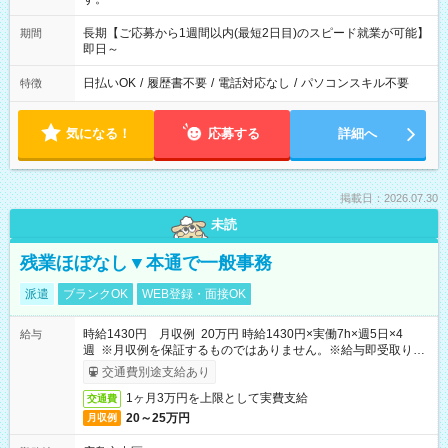
長期【ご応募から1週間以内(最短2日目)のスピード就業が可能】
期間
即日～
日払いOK
/
履歴書不要
/
電話対応なし
/
パソコンスキル不要
特徴
気になる！
応募する
詳細へ
掲載日：2026.07.30
未読
残業ほぼなし▼本通で一般事務
派遣
ブランクOK
WEB登録・面接OK
時給1430円 月収例 20万円 時給1430円×実働7h×週5日×4
給与
週 ※月収例を保証するものではありません。※給与即受取りサ
ービス利用可（利用条件有）
交通費別途支給あり
1ヶ月3万円を上限として実費支給
交通費
20～25万円
月収例