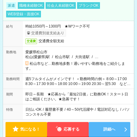
派遣
職種未経験OK
社会人未経験OK
ブランクOK
WEB登録・面接OK
時給1050円～1300円 ★Wワーク不可
給与
交通費別途支給あり
交通費全額支給
交通費
愛媛県松山市
勤務地
松山(愛媛県)駅
/
松山市駅
/
大街道駅
/
…
松山市など…勤務地多数！通いやすい勤務地をご紹介しま
す。
週5フルタイムがメインです！ ＜勤務時間の例＞ 8:00～17:00
勤務時間
8:30～17:30 9:00～18:00 10:00～19:00 20:30～翌5:30 など ★
その他にも勤務時間多数！ 日勤のみ、残業なし、交替制など
ご希望を教えてください！
即日～長期 ★応募から「最短2日後」に勤務OK！スタート日
期間
はご相談ください。★急募です！
日払いOK
/
履歴書不要
/
40～50代活躍中
/
電話対応なし
/
パソ
特徴
コンスキル不要
気になる！
応募する
詳細へ