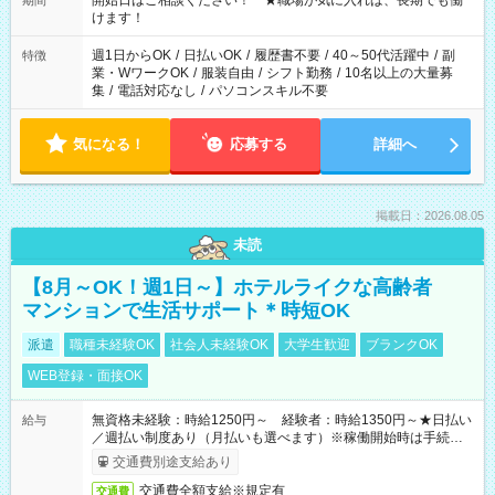
開始日はご相談ください！ ★職場が気に入れば、長期でも働
期間
間以上勤務は社会保険への加入対象となります ※労働者派遣法
けます！
（日雇い派遣の原則禁止）により、短時間・短期間の就業はご
案内が難しい場合があります
週1日からOK
/
日払いOK
/
履歴書不要
/
40～50代活躍中
/
副
特徴
業・WワークOK
/
服装自由
/
シフト勤務
/
10名以上の大量募
集
/
電話対応なし
/
パソコンスキル不要
気になる！
応募する
詳細へ
掲載日：2026.08.05
未読
【8月～OK！週1日～】ホテルライクな高齢者
マンションで生活サポート＊時短OK
派遣
職種未経験OK
社会人未経験OK
大学生歓迎
ブランクOK
WEB登録・面接OK
無資格未経験：時給1250円～ 経験者：時給1350円～★日払い
給与
／週払い制度あり（月払いも選べます）※稼働開始時は手続き完
了次第のお支払いとなります。
交通費別途支給あり
交通費全額支給※規定有
交通費