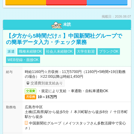
掲載日：2026.08.07
未読
【夕方から5時間だけ♬】中国新聞社グループで
の簡単データ入力・チェック業務
派遣
職種未経験OK
社会人未経験OK
大学生歓迎
ブランクOK
WEB登録・面接OK
時給1160円☆月収例：11万5700円（1160円×5時間×19日勤務
給与
の場合） ※22:00以降は時給1,450円
交通費別途支給あり
・規定により支給 ・車通勤・自転車通勤OK
交通費
10～15万円
月収例
広島市中区
勤務地
土橋(広島県)駅から徒歩5分
/
本川町駅から徒歩8分
/
十日市町
駅から徒歩
中国新聞社グループ（メイツスタッフさん多数活躍中で安心
♬）