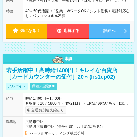
＜急募＞即日～長期（早期募集中！採用率今だけ高いです！）
期間
40～50代活躍中
/
副業・WワークOK
/
シフト勤務
/
電話対応な
特徴
し
/
パソコンスキル不要
気になる！
応募する
詳細へ
未読
若手活躍中！高時給1400円！キレイな百貨店
［カードカウンターの受付］20～(hs1cp02)
アルバイト
職種未経験OK
時給1,400円～1,400円
給与
月収例：20万5800円（7h×21日） ・日払い週払いあり 【試用
期間】試用期間なし
交通費別途支給あり
広島市中区
勤務地
広島県広島市中区（最寄り駅：八丁堀(広島県)）
パーソルマーケティング株式会社