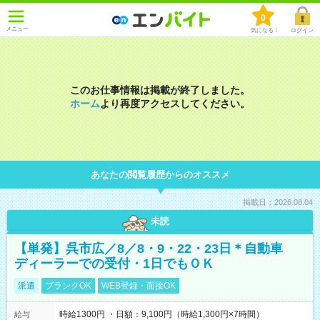
0
メニュー
気になる！
ログイン
このお仕事情報は掲載が終了しました。
ホーム
より再度アクセスしてください。
あなたの閲覧履歴からのオススメ
掲載日：2026.08.04
未読
【単発】呉市広／8／8・9・22・23日＊自動車
ディーラーでの受付・1日でもＯＫ
派遣
ブランクOK
WEB登録・面接OK
時給1300円 ・日額：9,100円（時給1,300円×7時間）
給与