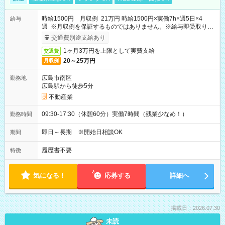
時給1500円 月収例 21万円 時給1500円×実働7h×週5日×4
給与
週 ※月収例を保証するものではありません。※給与即受取りサ
ービス利用可（利用条件有）
交通費別途支給あり
1ヶ月3万円を上限として実費支給
交通費
20～25万円
月収例
広島市南区
勤務地
広島駅から徒歩5分
不動産業
09:30-17:30（休憩60分）実働7時間（残業少なめ！）
勤務時間
即日～長期 ※開始日相談OK
期間
履歴書不要
特徴
気になる！
応募する
詳細へ
掲載日：2026.07.30
未読