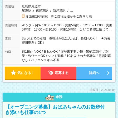
広島県尾道市
勤務地
尾道駅
/
東尾道駅
/
新尾道駅
/
…
介護施設や病院 ※ご自宅近辺からご案内可能
≪シフト例≫ 10:00～15:00（実働5時間） 12:00～17:00（実働
勤務時間
5時間） 17:00～翌10:00（実働15時間）など ご希望に応じて、
働く時間は調整できます！ お気軽に担当へ相談ください！
3ヵ月までの短期 ※職場が気に入れば、長期もOK！ ★急募！
期間
即日勤務もOK！
週1日からOK
/
日払いOK
/
履歴書不要
/
40～50代活躍中
/
副
特徴
業・WワークOK
/
シフト勤務
/
10名以上の大量募集
/
電話対応
なし
/
パソコンスキル不要
気になる！
応募する
詳細へ
掲載日：2026.08.03
未読
【オープニング募集】おばあちゃんのお散歩付
き添いも仕事の1つ