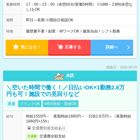
17：00～23：00（休憩60分/実働5時間） ※18時～23時(休憩な
勤務時間
し)もOK
即日～長期 ※開始日相談OK
期間
履歴書不要
/
副業・WワークOK
/
服装自由
/
シフト勤務
特徴
気になる！
応募する
詳細へ
掲載日：2026.08.03
未読
＼空いた時間で働く！／日払いOK×1勤務2.8万
円も可！施設での見回りなど
派遣
ブランクOK
WEB登録・面接OK
時給1550円～ 夜勤時給1880円～ 日収2.8万円～（夜勤時給
給与
1880円×15h）
交通費別途支給あり
交通費全額支給
交通費