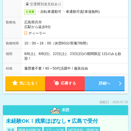
交通費別途支給あり
・自転車通勤可 ・車通勤可(駐車場無料)
交通費
広島県呉市
勤務地
広駅から徒歩9分
ディーラー
10：00～18：00（休憩60分/実働7時間）
勤務時間
8/8(土)、8/9(日)、22日(土)、23日(日)の期間限定 1日のみも歓
期間
迎！
履歴書不要
/
40～50代活躍中
/
服装自由
特徴
気になる！
応募する
詳細へ
掲載日：2026.07.30
未読
未経験OK！残業ほぼなし▼広島で受付
派遣
職種未経験OK
ブランクOK
WEB登録・面接OK