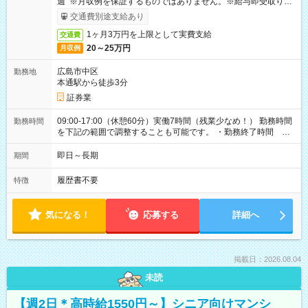
週 ※月収例を保証するものではありません。※給与即受取りサ
ービス利用可（利用条件有）
交通費別途支給あり
1ヶ月3万円を上限として実費支給
交通費
20～25万円
月収例
広島市中区
勤務地
本通駅から徒歩3分
証券業
09:00-17:00（休憩60分）実働7時間（残業少なめ！） 勤務時間
勤務時間
を下記の範囲で調整することも可能です。 ・勤務終了時間
15:30～17:00 ・実働 05:30～07:00
即日～長期
期間
履歴書不要
特徴
気になる！
応募する
詳細へ
掲載日：2026.08.04
未読
【週2日＊高時給1550円～】シニア向けマンシ