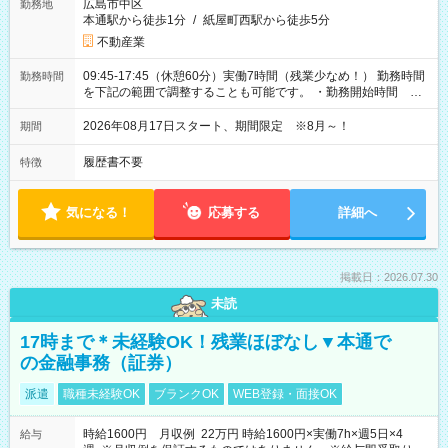
広島市中区
勤務地
本通駅から徒歩1分
/
紙屋町西駅から徒歩5分
不動産業
09:45-17:45（休憩60分）実働7時間（残業少なめ！） 勤務時間
勤務時間
を下記の範囲で調整することも可能です。 ・勤務開始時間
09:45～12:30 ・勤務終了時間 15:45～18:30 ・実働 05:00～
07:45
2026年08月17日スタート、期間限定 ※8月～！
期間
履歴書不要
特徴
気になる！
応募する
詳細へ
掲載日：2026.07.30
未読
17時まで＊未経験OK！残業ほぼなし▼本通で
の金融事務（証券）
派遣
職種未経験OK
ブランクOK
WEB登録・面接OK
時給1600円 月収例 22万円 時給1600円×実働7h×週5日×4
給与