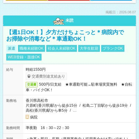
掲載日：2026.08.07
未読
【週1日OK！】夕方だけちょこっと＊病院内で
お掃除や消毒など＊車通勤OK！
派遣
職種未経験OK
社会人未経験OK
大学生歓迎
ブランクOK
WEB登録・面接OK
時給1550円
給与
交通費別途支給あり
500円/日支給 ★車通勤可能→駐車場実質無料 ★自転
交通費
車・バイクOK！
香川県高松市
勤務地
片原町(香川県)駅から徒歩15分
/
松島二丁目駅から徒歩19分
/
高松(香川県)駅から車5分
/
…
病院
準夜勤 16：30～22：30
勤務時間