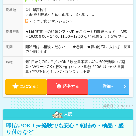
香川県高松市
勤務地
太田(香川県)駅
/
仏生山駅
/
潟元駅
/
…
＜シニア向けマンション＞
★1日4時間～の時短シフトOK ★スタート時間選べます！ 7:00
勤務時間
～16:00 9:00～17:00 11:00～19:00 など 残業なし！ ※Wワーク
の場合、他のお仕事と合わせ週40時間超の就業はご案内できま
せん ※法令に基づき、週20時間以上勤務は社会保険への加入対
開始日はご相談ください！ ★急募 ★職場が気に入れば、長期
期間
象となります ※労働者派遣法（日雇い派遣の原則禁止）によ
でも働けます！
り、短時間・短期間の就業はご案内が難しい場合があります
週1日からOK
/
日払いOK
/
履歴書不要
/
40～50代活躍中
/
副
特徴
業・WワークOK
/
服装自由
/
シフト勤務
/
10名以上の大量募
集
/
電話対応なし
/
パソコンスキル不要
気になる！
応募する
詳細へ
掲載日：2026.08.07
未読
即払いOK！未経験でも安心＊箱詰め・検品・盛
り付けなど