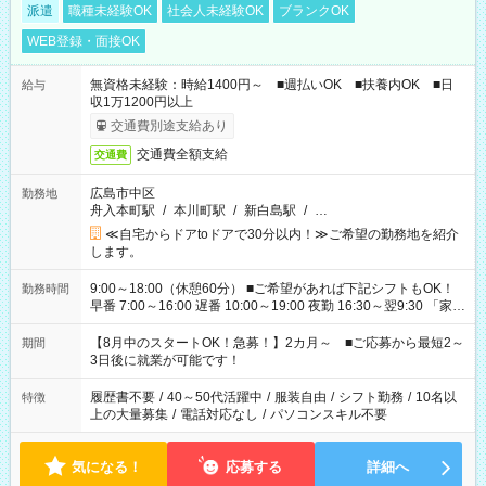
派遣
職種未経験OK
社会人未経験OK
ブランクOK
WEB登録・面接OK
無資格未経験：時給1400円～ ■週払いOK ■扶養内OK ■日
給与
収1万1200円以上
交通費別途支給あり
交通費全額支給
交通費
広島市中区
勤務地
舟入本町駅
/
本川町駅
/
新白島駅
/
…
≪自宅からドアtoドアで30分以内！≫ご希望の勤務地を紹介
します。
9:00～18:00（休憩60分） ■ご希望があれば下記シフトもOK！
勤務時間
早番 7:00～16:00 遅番 10:00～19:00 夜勤 16:30～翌9:30 「家族
と休みを合わせたい」 「余裕を持って夕飯の準備がしたい」
「できれば残業はしたくない」 など、ご希望を教えてください
【8月中のスタートOK！急募！】2カ月～ ■ご応募から最短2～
期間
ね。 ※Wワーク希望の方へ 今ご覧のお仕事で希望する勤務時間
3日後に就業が可能です！
と、もう1つのお仕事の勤務時間。 合計で週40時間を超える場
合は応募できません。
履歴書不要
/
40～50代活躍中
/
服装自由
/
シフト勤務
/
10名以
特徴
上の大量募集
/
電話対応なし
/
パソコンスキル不要
気になる！
応募する
詳細へ