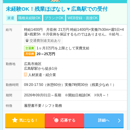
未経験OK！残業ほぼなし▼広島駅での受付
派遣
職種未経験OK
ブランクOK
WEB登録・面接OK
時給1400円 月収例 21万円 時給1400円×実働7h30m×週5日×4
給与
週+残業5h ※月収例を保証するものではありません。※給与即
受取りサービス利用可（利用条件有）
交通費別途支給あり
1ヶ月3万円を上限として実費支給
交通費
20～25万円
月収例
広島市南区
勤務地
広島駅駅から徒歩1分
人材派遣・紹介業
09:20-17:50（休憩60分）実働7時間30分（残業少なめ！）
勤務時間
2026年09月01日～長期 ※開始日相談OK ※9月～！
期間
履歴書不要
/
シフト勤務
特徴
気になる！
応募する
詳細へ