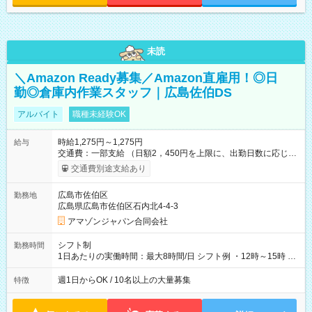
未読
＼Amazon Ready募集／Amazon直雇用！◎日
勤◎倉庫内作業スタッフ｜広島佐伯DS
アルバイト
職種未経験OK
時給1,275円～1,275円
給与
交通費：一部支給 （日額2，450円を上限に、出勤日数に応じて
実費支給） ※22:00～翌5:00までは時給25%UP！ ■給与前払い
交通費別途支給あり
制度あり ※前払い額の上限あり、手数料無料（Amazon負担）
そのほか所定の条件が適用されます 【試用期間】試用期間なし
広島市佐伯区
勤務地
広島県広島市佐伯区石内北4-4-3
アマゾンジャパン合同会社
シフト制
勤務時間
1日あたりの実働時間：最大8時間/日 シフト例 ・12時～15時 入
社後、就業可能シフトをご確認の上、申請してください。
週1日からOK / 10名以上の大量募集
特徴