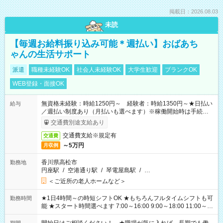
掲載日：2026.08.03
未読
【毎週お給料振り込み可能＊週払い】おばあち
ゃんの生活サポート
派遣
職種未経験OK
社会人未経験OK
大学生歓迎
ブランクOK
WEB登録・面接OK
無資格未経験：時給1250円～ 経験者：時給1350円～★日払い
給与
／週払い制度あり（月払いも選べます）※稼働開始時は手続き完
了次第のお支払いとなります。
交通費別途支給あり
交通費支給※規定有
交通費
～5万円
月収例
香川県高松市
勤務地
円座駅
/
空港通り駅
/
琴電屋島駅
/
…
＜ご近所の老人ホームなど＞
★1日4時間～の時短シフトOK ★もちろんフルタイムシフトも可
勤務時間
能 ★スタート時間選べます 7:00～16:00 9:00～18:00 11:00～
20:00 など 残業なし！ ※Wワークの場合、他のお仕事と合わせ
週40時間超の就業はご案内できません ※法令に基づき、週20時