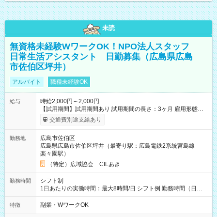
未読
無資格未経験WワークOK！NPO法人スタッフ
日常生活アシスタント 日勤募集（広島県広島
市佐伯区坪井）
アルバイト
職種未経験OK
時給2,000円～2,000円
給与
【試用期間】試用期間あり 試用期間の長さ：3ヶ月 雇用形態、
給与は本採用時と同じです。
交通費別途支給あり
広島市佐伯区
勤務地
広島県広島市佐伯区坪井（最寄り駅：広島電鉄2系統宮島線
楽々園駅）
（特定）広域協会 CILあき
シフト制
勤務時間
1日あたりの実働時間：最大8時間/日 シフト例 勤務時間（日
勤）・8時～18時 （実働時間8時間 待機休憩2時間）（日勤1回
あたりの給与 2万円）
副業・WワークOK
特徴