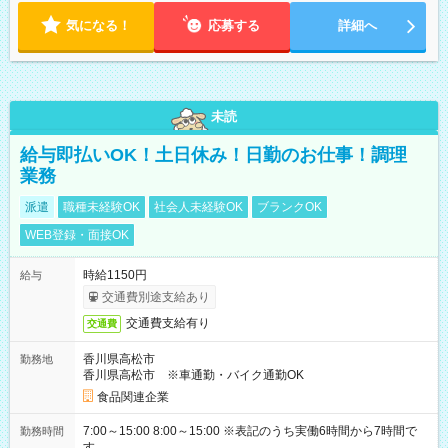
気になる！
応募する
詳細へ
未読
給与即払いOK！土日休み！日勤のお仕事！調理
業務
派遣
職種未経験OK
社会人未経験OK
ブランクOK
WEB登録・面接OK
時給1150円
給与
交通費別途支給あり
交通費支給有り
交通費
香川県高松市
勤務地
香川県高松市 ※車通勤・バイク通勤OK
食品関連企業
7:00～15:00 8:00～15:00 ※表記のうち実働6時間から7時間で
勤務時間
す。