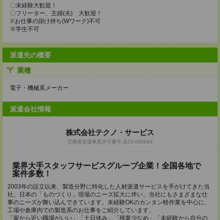
〇未経験大歓迎！
〇フリーター、主婦(夫) 大歓迎！
※お仕事の掛け持ち(Wワーク)不可
※学生不可
派遣先の概要
業種
電子・機械系メーカー
派遣会社情報
株式会社テクノ・サービス
労働者派遣事業許可番号:派13-080693
業界大手スタッフサービスグループ企業！全国各地で
案件多数！
2003年の設立以来、製造分野に特化した人材派遣サービスを手がけてきた当
社。日本の「ものづくり」現場のニーズ拡大に伴い、当社にもさまざまな仕
事のニーズが舞い込んできています。未経験OKのカンタン軽作業を中心に、
工場や倉庫内での製造系のお仕事をご紹介しています。
「家から近い職場がいい」「土日休み」「残業少なめ」「未経験から自分の