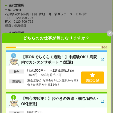
金沢営業所
〒920-0031
石川県金沢市広岡1丁目1番地10号 駅西ファーストビル5階
TEL：0120-709-707
FAX：0120-709-762
担当：採用担当
×
京都営業所
どちらのお仕事が気になりますか？
〒600-8216
京都府京都市下京区新町通七条下ル東塩小路町593番地 トラスコクリスタ
ルビル7階
1
/10
TEL：0120-709-707
FAX：0120-709-751
【車OKでらくらく通勤！】未経験OK！病院
担当：採用担当
内でカンタンサポート＊[派遣]
大阪営業所
〒530-0017
時給1500円～ ※22時以降は時給
給与
大阪府大阪市北区角田町8番1号 大阪梅田ツインタワーズ・ノース34階
1875円 ※給与前払い可
TEL：0120-995-985
東金沢駅から車4分 / 七ツ屋駅から車7
気になる!
FAX：0120-992-568
勤務地
分 / 金沢駅から車11分 / …
担当：採用担当
神戸営業所
〒650-0044
【初心者歓迎！】おやきの製造・梱包/日払い
兵庫県神戸市中央区東川崎町1丁目3番3号 神戸ハーバーランドセンタービ
OK[派遣]
ル18階
TEL：0120-995-984
時給1200円
FAX：0120-709-785