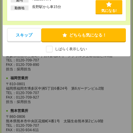
給与
担当：採用担当
長野駅から車15分
勤務地
気になる!
広島営業所
〒730-0031
広島県広島市中区紙屋町2丁目1番地22号 広島興銀ビル11階
TEL：0120-709-707
FAX：0120-934-504
スキップ
どちらも気になる！
担当：採用担当
松山営業所
しばらく表示しない
〒790-0003
愛媛県松山市三番町7丁目1番地21号 ジブラルタ生命松山ビル8階
TEL：0120-709-707
FAX：0120-709-890
担当：採用担当
福岡営業所
〒810-0801
福岡県福岡市博多区中洲5丁目6番24号 第6ガーデンビル2階
TEL：0120-709-707
FAX：0120-709-927
担当：採用担当
熊本営業所
〒860-0806
熊本県熊本市中央区花畑町4番1号 太陽生命熊本第2ビル9階
TEL：0120-709-707
FAX：0120-934-611