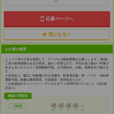
い。
応募ページへ
気になる！
お仕事の概要
ニッパー等の工具を使用して、ケーブルの配線業務をお願いします。(派遣)
工具の使用経験のある方尚良。細かい作業なので、手先を使う細かい作業が
好きな方にオススメ！長期勤務可能。土日祝休み。日勤。残業多めで稼げま
す。
小休憩あり。幅広い年齢層の方が活躍中。駐車場完備、車・バイク・自転車
通勤可能。綺麗な職場環境。社員食堂・休憩室あります。
！お友達紹介キャンペーン！デジタルギフト3000円分プレゼント（当社規
定あり）
職場の雰囲気
年齢層
20代
30
40
50
60