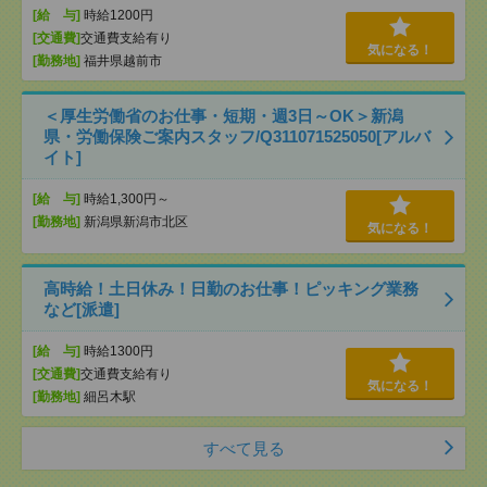
[給 与]
時給1200円
[交通費]
交通費支給有り
気になる！
[勤務地]
福井県越前市
＜厚生労働省のお仕事・短期・週3日～OK＞新潟
県・労働保険ご案内スタッフ/Q311071525050[アルバ
イト]
[給 与]
時給1,300円～
[勤務地]
新潟県新潟市北区
気になる！
高時給！土日休み！日勤のお仕事！ピッキング業務
など[派遣]
[給 与]
時給1300円
[交通費]
交通費支給有り
気になる！
[勤務地]
細呂木駅
すべて見る