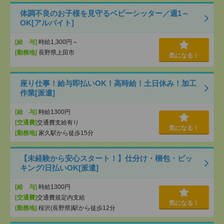
体調不良のお子様を見守るベビーシッター／週1～
OK[アルバイト]
[給 与]
時給1,300円～
[勤務地]
長野県上田市
気になる！
座り仕事！給与即払いOK！高時給！土日休み！加工
作業[派遣]
[給 与]
時給1300円
[交通費]
交通費支給有り
気になる！
[勤務地]
家久駅から徒歩15分
【未経験から安心スタート！】仕分け・梱包・ピッ
キング/日払いOK[派遣]
[給 与]
時給1300円
[交通費]
交通費規定内支給
気になる！
[勤務地]
桜沢(長野県)駅から徒歩12分