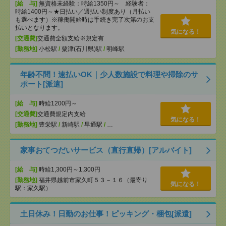
[給 与]
無資格未経験：時給1350円～ 経験者：
時給1400円～★日払い／週払い制度あり（月払い
も選べます）※稼働開始時は手続き完了次第のお支
払いとなります。
気になる！
[交通費]
交通費全額支給※規定有
[勤務地]
小松駅
/
粟津(石川県)駅
/
明峰駅
年齢不問！速払いOK｜少人数施設で料理や掃除のサ
ポート[派遣]
[給 与]
時給1200円～
[交通費]
交通費規定内支給
気になる！
[勤務地]
豊栄駅
/
新崎駅
/
早通駅
/
…
家事おてつだいサービス（直行直帰）[アルバイト]
[給 与]
時給1,300円～1,300円
[勤務地]
福井県越前市家久町５３－１６（最寄り
気になる！
駅：家久駅）
土日休み！日勤のお仕事！ピッキング・梱包[派遣]