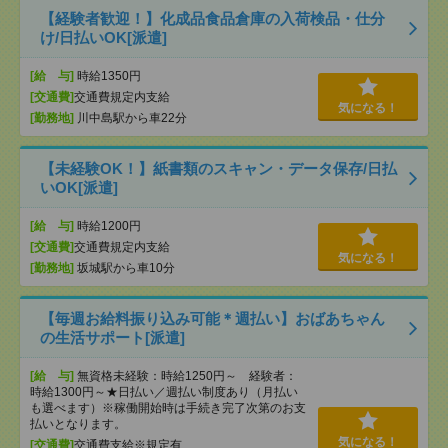
【経験者歓迎！】化成品食品倉庫の入荷検品・仕分
け/日払いOK[派遣]
[給 与]
時給1350円
[交通費]
交通費規定内支給
気になる！
[勤務地]
川中島駅から車22分
【未経験OK！】紙書類のスキャン・データ保存/日払
いOK[派遣]
[給 与]
時給1200円
[交通費]
交通費規定内支給
気になる！
[勤務地]
坂城駅から車10分
【毎週お給料振り込み可能＊週払い】おばあちゃん
の生活サポート[派遣]
[給 与]
無資格未経験：時給1250円～ 経験者：
時給1300円～★日払い／週払い制度あり（月払い
も選べます）※稼働開始時は手続き完了次第のお支
払いとなります。
気になる！
[交通費]
交通費支給※規定有