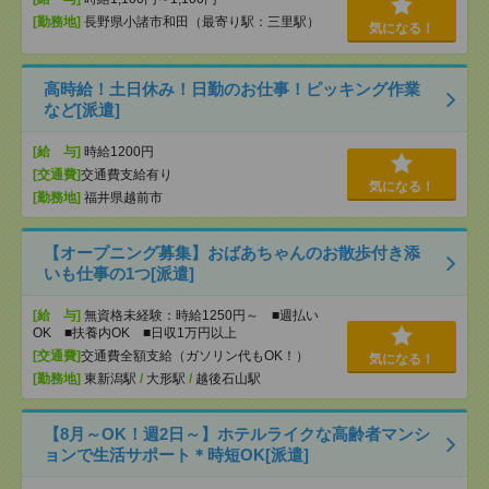
[勤務地]
長野県小諸市和田（最寄り駅：三里駅）
気になる！
高時給！土日休み！日勤のお仕事！ピッキング作業
など[派遣]
[給 与]
時給1200円
[交通費]
交通費支給有り
気になる！
[勤務地]
福井県越前市
【オープニング募集】おばあちゃんのお散歩付き添
いも仕事の1つ[派遣]
[給 与]
無資格未経験：時給1250円～ ■週払い
OK ■扶養内OK ■日収1万円以上
[交通費]
交通費全額支給（ガソリン代もOK！）
気になる！
[勤務地]
東新潟駅
/
大形駅
/
越後石山駅
【8月～OK！週2日～】ホテルライクな高齢者マンシ
ョンで生活サポート＊時短OK[派遣]