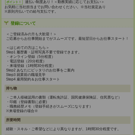
速払い制度あり！＜勤務実績に応じてお支払い＞
ポイント！
お気軽に当社担当までお問い合わせください。※当社規定あり
※原則月払いでの給与支払です。
登録について
＜ご登録済みの方も大歓迎！＞
ご応募からお仕事開始までがスムーズです。最短翌日からお仕事スタート！
＜はじめての方はこちら＞
Step1 履歴書・証明写真不要で登録できます。
・オンライン登録（5分程度）
・電話登録（20分程度）
・来場登録（1時間30分程度）
Step2 あなたにピッタリのお仕事をご案内
Step3 就業前の職場見学
Step4 雇用契約＆お仕事スタート
持ち物
・ご本人様確認用の書類（運転免許証、国民健康保険証、住民票など）
・印鑑（登録書類に必要)
・職務経歴メモ（登録手続きがスムーズになります）
※来場登録の場合※
所要時間
経験・スキル・ご希望などにより異なりますが、1時間30分程度です。