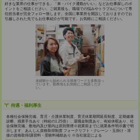
好きな業界の仕事ができる」「車・バイク通勤がいい」などお仕事探しのポ
イントをご相談ください。ご就業後も、職場での悩みやトラブルについて専
任担当者が完全フォロー致します。全国に事業所を開設しておりますのでお
引越しされた先でもお仕事紹介が可能です。お気軽にご相談ください。
未経験から始められる簡単ワークを多数扱っ
ています。勤務地もお気軽にご相談くださ
い。
待遇・福利厚生
各種社会保険完備、育児・介護休業制度、育児休業期間延長制度、定期健康
診断、残業手当あり（時給の1.25倍）、退職金制度あり、有給休暇あり、社
会保険完備、敷地内及び屋内は原則禁煙※就業前までに就業条件明示書で明
示します、あんしん資格取得制度 フォークリフト・クレーン・玉掛け・溶
接の資格取得/講習料・受験料補助あり ※当社規定による