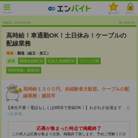
0
メニュー
気になる！
ログイン
掲載日 :2026
/
08
/
09
No.908059
高時給！車通勤OK！土日休み！ケーブルの
配線業務
職種：
製造（組立・加工）
派遣
職種未経験OK
社会人未経験OK
ブランクOK
WEB登録・面接OK
高時給１３００円。未経験者大歓迎。ケーブルの配
線業務：越前市
【来社不要！電話もしくはWEBで登録OK！】わざわざ会場まで
...も
っとみる
応募が集まった時点で掲載終了
この求人は応募が集まり次第、掲載終了致します。予めご理解くださ