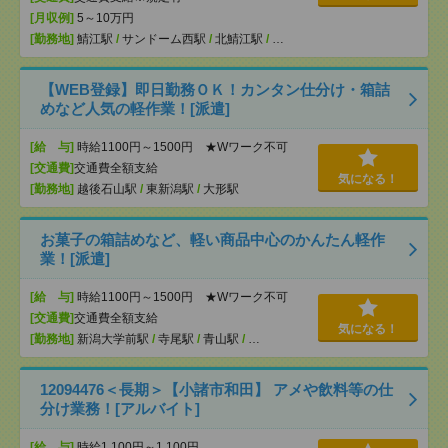
[月収例]
5～10万円
[勤務地]
鯖江駅
/
サンドーム西駅
/
北鯖江駅
/
…
【WEB登録】即日勤務ＯＫ！カンタン仕分け・箱詰
めなど人気の軽作業！[派遣]
[給 与]
時給1100円～1500円 ★Wワーク不可
[交通費]
交通費全額支給
気になる！
[勤務地]
越後石山駅
/
東新潟駅
/
大形駅
お菓子の箱詰めなど、軽い商品中心のかんたん軽作
業！[派遣]
[給 与]
時給1100円～1500円 ★Wワーク不可
[交通費]
交通費全額支給
気になる！
[勤務地]
新潟大学前駅
/
寺尾駅
/
青山駅
/
…
12094476＜長期＞【小諸市和田】 アメや飲料等の仕
分け業務！[アルバイト]
[給 与]
時給1,100円～1,100円