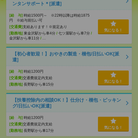
ンタンサポート＊[派遣]
[給 与]
時給1500円～ ※22時以降は時給1875
円 ※給与前払い可
[交通費]
支給あります！※規定あり
気になる！
[勤務地]
東金沢駅から車4分
/
七ツ屋駅から車7分
/
金沢駅から車11分
/
…
【初心者歓迎！】おやきの製造・梱包/日払いOK[派
遣]
[給 与]
時給1200円
[交通費]
交通費規定内支給
気になる！
[勤務地]
長野駅から車15分
【扶養控除内の相談OK！】仕分け・梱包・ピッキン
グ/日払いOK[派遣]
[給 与]
時給1200円
[交通費]
交通費規定内支給
気になる！
[勤務地]
長野駅から車17分