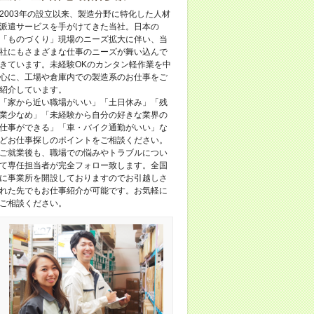
2003年の設立以来、製造分野に特化した人材
派遣サービスを手がけてきた当社。日本の
「ものづくり」現場のニーズ拡大に伴い、当
社にもさまざまな仕事のニーズが舞い込んで
きています。未経験OKのカンタン軽作業を中
心に、工場や倉庫内での製造系のお仕事をご
紹介しています。
「家から近い職場がいい」「土日休み」「残
業少なめ」「未経験から自分の好きな業界の
仕事ができる」「車・バイク通勤がいい」な
どお仕事探しのポイントをご相談ください。
ご就業後も、職場での悩みやトラブルについ
て専任担当者が完全フォロー致します。全国
に事業所を開設しておりますのでお引越しさ
れた先でもお仕事紹介が可能です。お気軽に
ご相談ください。