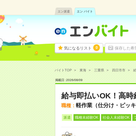
エン派遣
エン バイト
0
気になるリスト
保存した希
バイトTOP
東海
三重県
四日市市
給
掲載日 :
2026
/
08
/
09
給与即払いOK！高時
軽作業（仕分け・ピッキ
職種：
派遣
職種未経験OK
社会人未経験OK