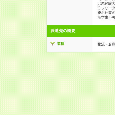
〇未経験
〇フリータ
※お仕事の
※学生不
派遣先の概要
業種
物流・倉