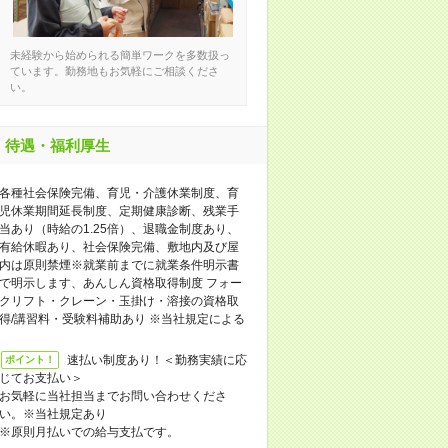
未経験から始められる簡単ワークを多数扱っ
ています。勤務地もお気軽にご相談くださ
い。
待遇・福利厚生
各種社会保険完備、育児・介護休業制度、育
児休業期間延長制度、定期健康診断、残業手
当あり（時給の1.25倍）、退職金制度あり、
有給休暇あり、社会保険完備、敷地内及び屋
内は原則禁煙※就業前までに就業条件明示書
で明示します、あんしん資格取得制度 フォー
クリフト・クレーン・玉掛け・溶接の資格取
得/講習料・受験料補助あり ※当社規定による
速払い制度あり！＜勤務実績に応
ポイント！
じてお支払い＞
お気軽に当社担当までお問い合わせくださ
い。※当社規定あり
※原則月払いでの給与支払です。