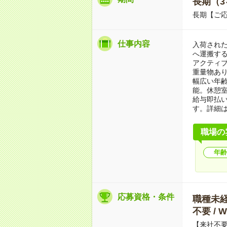
長期（3
長期【ご応
仕事内容
入荷され
へ運搬する
アクティブ
重量物あ
幅広い年
能。休憩
給与即払
す。詳細
職場の
年齢
応募資格・条件
職種未経験
不要 /
【来社不要