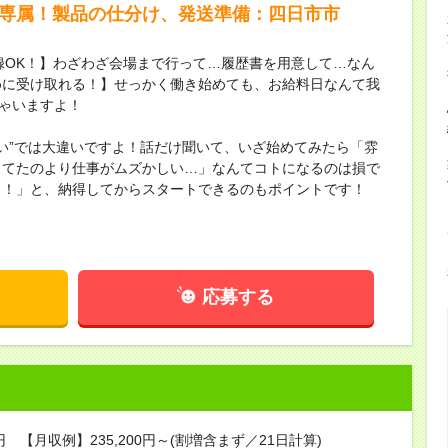
夜勤専属！製品の仕分け、発送準備：四日市市
録OK！】わざわざ会場まで行って…履歴書を用意して…なん
めに受け取れる！】せっかく働き始めても、お給料日なんて我
ちゃいますよ！
ない”では大違いですよ！話だけ聞いて、いざ始めてみたら「雰
してたのより仕事がムズかしい…」なんてコトになるのは損で
し！」と、納得してからスタートできるのもポイントです！
応募する
円 【月収例】235,200円～(割増含まず／21日計算)