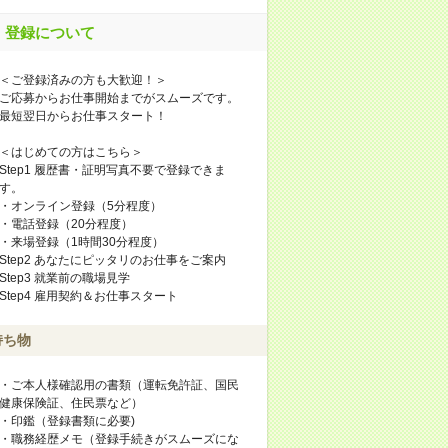
登録について
＜ご登録済みの方も大歓迎！＞
ご応募からお仕事開始までがスムーズです。
最短翌日からお仕事スタート！
＜はじめての方はこちら＞
Step1 履歴書・証明写真不要で登録できま
す。
・オンライン登録（5分程度）
・電話登録（20分程度）
・来場登録（1時間30分程度）
Step2 あなたにピッタリのお仕事をご案内
Step3 就業前の職場見学
Step4 雇用契約＆お仕事スタート
持ち物
・ご本人様確認用の書類（運転免許証、国民
健康保険証、住民票など）
・印鑑（登録書類に必要)
・職務経歴メモ（登録手続きがスムーズにな