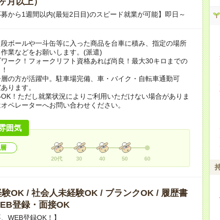
ヶ月以上）
募から1週間以内(最短2日目)のスピード就業が可能】即日～
た段ボールや一斗缶等に入った商品を台車に積み、指定の場所
作業などをお願いします。(派遣)
ワーク！フォークリフト資格あれば尚良！最大30キロまでの
り！
齢層の方が活躍中。駐車場完備、車・バイク・自転車通勤可
室あります。
いOK！ただし就業状況によりご利用いただけない場合がありま
はオペレーターへお問い合わせください。
雰囲気
層
20代
30
40
50
60
OK / 社会人未経験OK / ブランクOK / 履歴書
 WEB登録・面接OK
、WEB登録OK！】