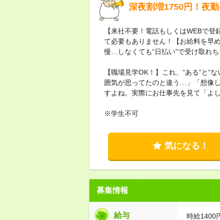
深夜割増1750円！
【来社不要！電話もしくはWEBで登
て必要もありません！【お給料を早
慢…しなくても“日払い”で受け取れ
【職場見学OK！】これ、“ある”と“
囲気が思ってたのと違う…」「想像
すよね。実際にお仕事先を見て「よ
※学生不可
気になる！
募集情報
給与
時給1400