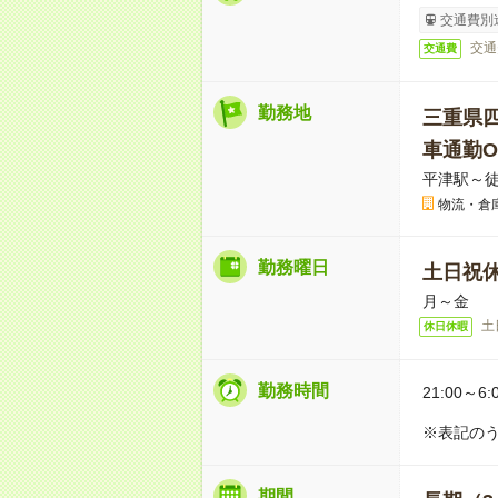
交通費別
交通
交通費
勤務地
三重県
車通勤O
平津駅～徒
物流・倉
勤務曜日
土日祝
月～金
土
休日休暇
勤務時間
21:00～6:
※表記のう
期間