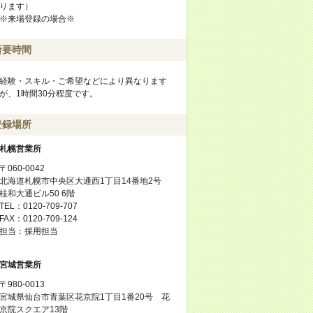
ります）
※来場登録の場合※
所要時間
経験・スキル・ご希望などにより異なります
が、1時間30分程度です。
登録場所
札幌営業所
〒060-0042
北海道札幌市中央区大通西1丁目14番地2号
桂和大通ビル50 6階
TEL：0120-709-707
FAX：0120-709-124
担当：採用担当
宮城営業所
〒980-0013
宮城県仙台市青葉区花京院1丁目1番20号 花
京院スクエア13階