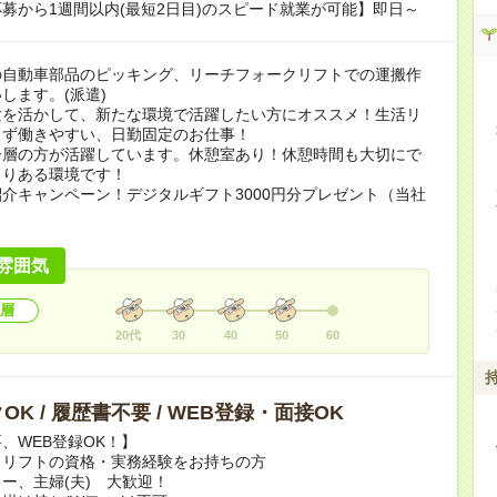
募から1週間以内(最短2日目)のスピード就業が可能】即日～
の自動車部品のピッキング、リーチフォークリフトでの運搬作
します。(派遣)
験を活かして、新たな環境で活躍したい方にオススメ！生活リ
さず働きやすい、日勤固定のお仕事！
齢層の方が活躍しています。休憩室あり！休憩時間も大切にで
とりある環境です！
介キャンペーン！デジタルギフト3000円分プレゼント（当社
）
雰囲気
層
20代
30
40
50
60
OK / 履歴書不要 / WEB登録・面接OK
、WEB登録OK！】
クリフトの資格・実務経験をお持ちの方
ー、主婦(夫) 大歓迎！