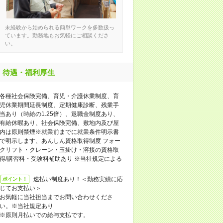
未経験から始められる簡単ワークを多数扱っ
ています。勤務地もお気軽にご相談くださ
い。
待遇・福利厚生
各種社会保険完備、育児・介護休業制度、育
児休業期間延長制度、定期健康診断、残業手
当あり（時給の1.25倍）、退職金制度あり、
有給休暇あり、社会保険完備、敷地内及び屋
内は原則禁煙※就業前までに就業条件明示書
で明示します、あんしん資格取得制度 フォー
クリフト・クレーン・玉掛け・溶接の資格取
得/講習料・受験料補助あり ※当社規定による
速払い制度あり！＜勤務実績に応
ポイント！
じてお支払い＞
お気軽に当社担当までお問い合わせくださ
い。※当社規定あり
※原則月払いでの給与支払です。