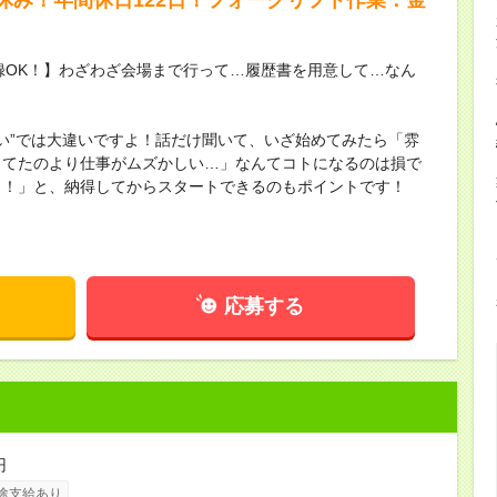
録OK！】わざわざ会場まで行って…履歴書を用意して…なん
ない”では大違いですよ！話だけ聞いて、いざ始めてみたら「雰
してたのより仕事がムズかしい…」なんてコトになるのは損で
し！」と、納得してからスタートできるのもポイントです！
応募する
円
途支給あり