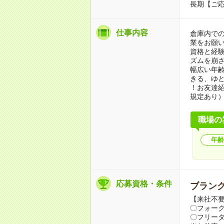
長期【ご応
仕事内容
倉庫内で
業をお願い
資格と経
ズムを崩
幅広い年
きる、ゆ
！お友達紹
規定あり
職場の
年齢
応募資格・条件
ブランク
【来社不要
〇フォー
〇フリータ