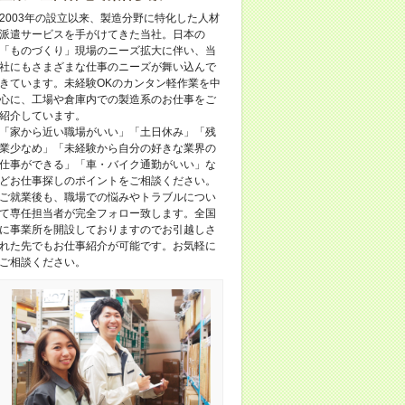
2003年の設立以来、製造分野に特化した人材
派遣サービスを手がけてきた当社。日本の
「ものづくり」現場のニーズ拡大に伴い、当
社にもさまざまな仕事のニーズが舞い込んで
きています。未経験OKのカンタン軽作業を中
心に、工場や倉庫内での製造系のお仕事をご
紹介しています。
「家から近い職場がいい」「土日休み」「残
業少なめ」「未経験から自分の好きな業界の
仕事ができる」「車・バイク通勤がいい」な
どお仕事探しのポイントをご相談ください。
ご就業後も、職場での悩みやトラブルについ
て専任担当者が完全フォロー致します。全国
に事業所を開設しておりますのでお引越しさ
れた先でもお仕事紹介が可能です。お気軽に
ご相談ください。