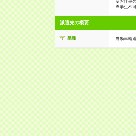
※お仕事の
※学生不
派遣先の概要
業種
自動車輸