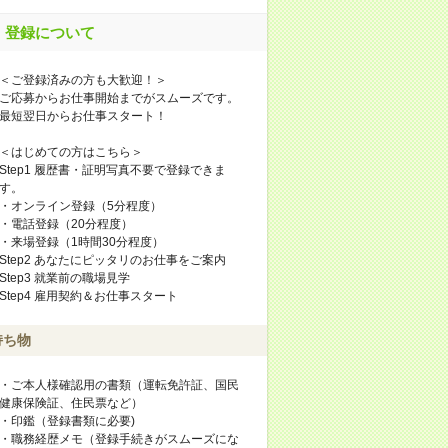
登録について
＜ご登録済みの方も大歓迎！＞
ご応募からお仕事開始までがスムーズです。
最短翌日からお仕事スタート！
＜はじめての方はこちら＞
Step1 履歴書・証明写真不要で登録できま
す。
・オンライン登録（5分程度）
・電話登録（20分程度）
・来場登録（1時間30分程度）
Step2 あなたにピッタリのお仕事をご案内
Step3 就業前の職場見学
Step4 雇用契約＆お仕事スタート
持ち物
・ご本人様確認用の書類（運転免許証、国民
健康保険証、住民票など）
・印鑑（登録書類に必要)
・職務経歴メモ（登録手続きがスムーズにな