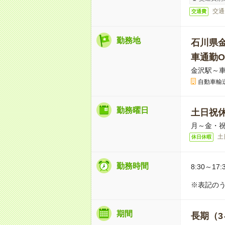
交通
交通費
勤務地
石川県
車通勤O
金沢駅～車
自動車輸
勤務曜日
土日祝
月～金・
土
休日休暇
勤務時間
8:30～17:
※表記のう
期間
長期（3