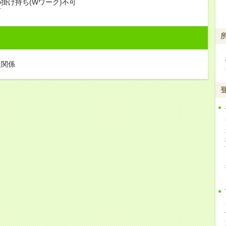
掛け持ち(Wワーク)不可
可
送関係