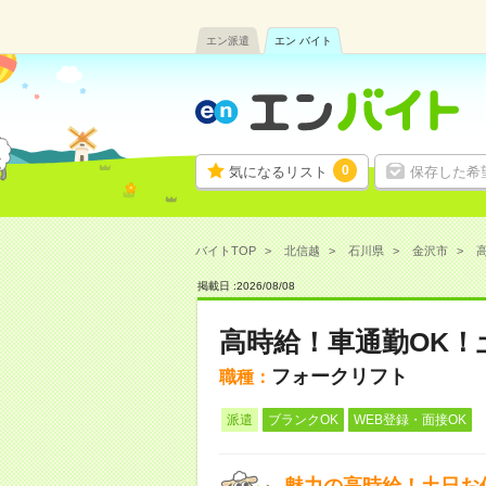
エン派遣
エン バイト
0
気になるリスト
保存した希
バイトTOP
北信越
石川県
金沢市
高
掲載日 :
2026
/
08
/
08
高時給！車通勤OK
フォークリフト
職種：
派遣
ブランクOK
WEB登録・面接OK
魅力の高時給！土日お