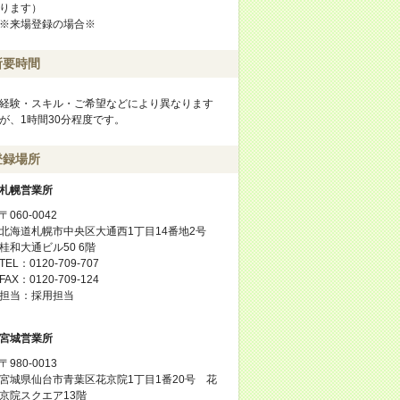
ります）
※来場登録の場合※
所要時間
経験・スキル・ご希望などにより異なります
が、1時間30分程度です。
登録場所
札幌営業所
〒060-0042
北海道札幌市中央区大通西1丁目14番地2号
桂和大通ビル50 6階
TEL：0120-709-707
FAX：0120-709-124
担当：採用担当
宮城営業所
〒980-0013
宮城県仙台市青葉区花京院1丁目1番20号 花
京院スクエア13階