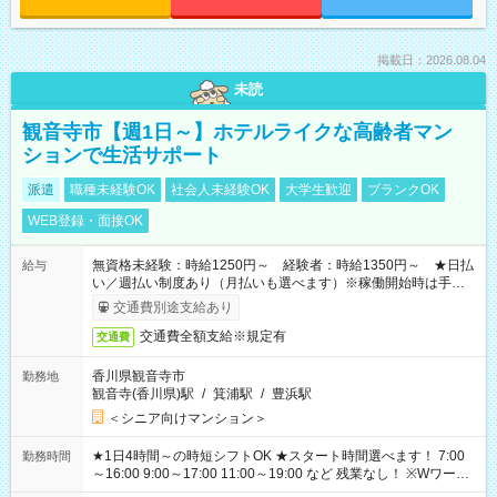
掲載日：2026.08.04
未読
観音寺市【週1日～】ホテルライクな高齢者マン
ションで生活サポート
派遣
職種未経験OK
社会人未経験OK
大学生歓迎
ブランクOK
WEB登録・面接OK
無資格未経験：時給1250円～ 経験者：時給1350円～ ★日払
給与
い／週払い制度あり（月払いも選べます）※稼働開始時は手続き
完了次第のお支払いとなります。
交通費別途支給あり
交通費全額支給※規定有
交通費
香川県観音寺市
勤務地
観音寺(香川県)駅
/
箕浦駅
/
豊浜駅
＜シニア向けマンション＞
★1日4時間～の時短シフトOK ★スタート時間選べます！ 7:00
勤務時間
～16:00 9:00～17:00 11:00～19:00 など 残業なし！ ※Wワーク
の場合、他のお仕事と合わせ週40時間超の就業はご案内できま