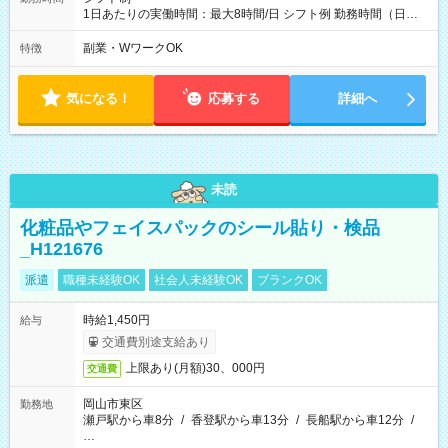
1日あたりの実働時間：最大8時間/日 シフト例 勤務時間（日
勤）・8時～18時 （実働時間8時間 待機休憩2時間）（日勤1回
あたりの給与 2万円）
副業・WワークOK
特徴
気になる！
応募する
詳細へ
未読
化粧品やフェイスパックのシール貼り・検品
_H121676
派遣
職種未経験OK
社会人未経験OK
ブランクOK
時給1,450円
給与
交通費別途支給あり
上限あり(月額)30、000円
交通費
岡山市東区
勤務地
瀬戸駅から車8分
/
香登駅から車13分
/
長船駅から車12分
/
…