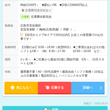
時給2100円～ ■週払いOK ■日収1万6800円以上
給与
交通費別途支給あり
交通費全額支給
交通費
広島市安佐南区
勤務地
安芸長束駅
/
梅林(広島県)駅
/
伴駅
/
…
【自宅からドアtoドアで30分以内】お近くの保育園でのお仕
事です！
【日勤のみ】9:00～18:00（休憩60分） ■ご希望があればその他
勤務時間
シフトもOK！ （例）8:30～17:30 10:00～19:00 など
「家族とお休みを合わせたい」 「余裕を持って夕飯の準備がし
たい」 「できれば残業はしたくない」 など、ご希望があれば教
2ヶ月～ ■ご応募から最短3日後に開始可能 9月～、10月スタ
期間
えてくださいね。 ※Wワーク希望の方へ 今ご覧のお仕事で希望
ートもOK！
する勤務時間と、もう1つのお仕事の勤務時間。 合計で週40時
間を超える場合は応募できません
履歴書不要
/
40～50代活躍中
/
服装自由
/
シフト勤務
/
10名以
特徴
上の大量募集
/
電話対応なし
/
パソコンスキル不要
気になる！
応募する
詳細へ
掲載日：2026.08.04
未読