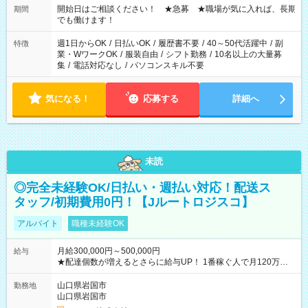
せん ※法令に基づき、週20時間以上勤務は社会保険への加入対
開始日はご相談ください！ ★急募 ★職場が気に入れば、長期
期間
象となります ※労働者派遣法（日雇い派遣の原則禁止）によ
でも働けます！
り、短時間・短期間の就業はご案内が難しい場合があります
週1日からOK
/
日払いOK
/
履歴書不要
/
40～50代活躍中
/
副
特徴
業・WワークOK
/
服装自由
/
シフト勤務
/
10名以上の大量募
集
/
電話対応なし
/
パソコンスキル不要
気になる！
応募する
詳細へ
未読
◎完全未経験OK/日払い・週払い対応！配送ス
タッフ/初期費用0円！【Jルートロジスコ】
アルバイト
職種未経験OK
月給300,000円～500,000円
給与
★配達個数が増えるとさらに給与UP！ 1番稼ぐ人で月120万ほ
ど！ ・主要都市エリア 月収55万円／週5日稼働 月収65万~112
万円／週6日稼働 ・地方郊外エリア 月収40万円／週5日稼働 月
山口県岩国市
勤務地
収40万円~50万円／週6日稼働 ＜モデルイメージ＞ ■月収50万
山口県岩国市
円 (27歳男性/江東区在住)※元建築関係 1日150個配達×25日勤務