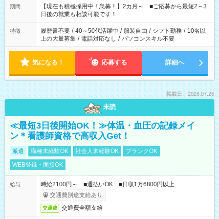
たくない」 など、ご希望を教えてくださいね。 ※Wワーク希望
【現在も積極採用中！急募！】2カ月～ ■ご応募から最短2～3
期間
の方へ 今ご覧のお仕事で希望する勤務時間と、もう1つのお仕事
日後の就業も相談可能です！
の勤務時間。 合計で週40時間を超える場合は応募できません。
履歴書不要
/
40～50代活躍中
/
服装自由
/
シフト勤務
/
10名以
特徴
上の大量募集
/
電話対応なし
/
パソコンスキル不要
気になる！
応募する
詳細へ
掲載日：2026.07.26
未読
≪最短3日後開始OK！≫体温・血圧の記録メイ
ン＊看護師資格で高収入Get！
派遣
職種未経験OK
社会人未経験OK
ブランクOK
WEB登録・面接OK
時給2100円～ ■週払いOK ■日収1万6800円以上
給与
交通費別途支給あり
交通費全額支給
交通費