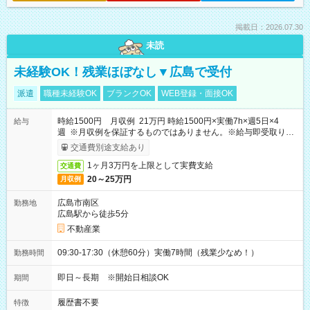
掲載日：2026.07.30
未読
未経験OK！残業ほぼなし▼広島で受付
派遣
職種未経験OK
ブランクOK
WEB登録・面接OK
時給1500円 月収例 21万円 時給1500円×実働7h×週5日×4
給与
週 ※月収例を保証するものではありません。※給与即受取りサ
ービス利用可（利用条件有）
交通費別途支給あり
1ヶ月3万円を上限として実費支給
交通費
20～25万円
月収例
広島市南区
勤務地
広島駅から徒歩5分
不動産業
09:30-17:30（休憩60分）実働7時間（残業少なめ！）
勤務時間
即日～長期 ※開始日相談OK
期間
履歴書不要
特徴