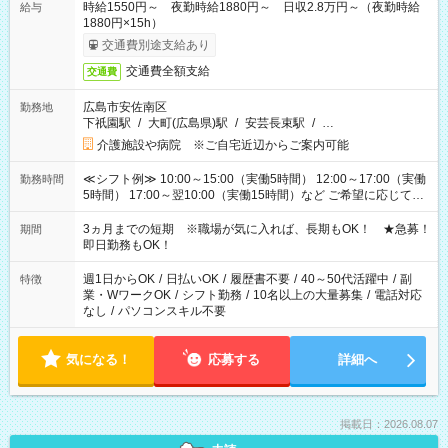
時給1550円～ 夜勤時給1880円～ 日収2.8万円～（夜勤時給
給与
1880円×15h）
交通費別途支給あり
交通費全額支給
交通費
広島市安佐南区
勤務地
下祇園駅
/
大町(広島県)駅
/
安芸長束駅
/
…
介護施設や病院 ※ご自宅近辺からご案内可能
≪シフト例≫ 10:00～15:00（実働5時間） 12:00～17:00（実働
勤務時間
5時間） 17:00～翌10:00（実働15時間）など ご希望に応じて、
働く時間は調整できます！ お気軽に担当へ相談ください！
3ヵ月までの短期 ※職場が気に入れば、長期もOK！ ★急募！
期間
即日勤務もOK！
週1日からOK
/
日払いOK
/
履歴書不要
/
40～50代活躍中
/
副
特徴
業・WワークOK
/
シフト勤務
/
10名以上の大量募集
/
電話対応
なし
/
パソコンスキル不要
気になる！
応募する
詳細へ
掲載日：2026.08.07