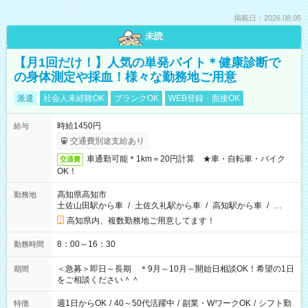
掲載日：2026.08.05
未読
【月1回だけ！】人気の単発バイト＊健康診断で
の身体測定や採血！様々な勤務地ご用意
派遣
社会人未経験OK
ブランクOK
WEB登録・面接OK
時給1450円
給与
交通費別途支給あり
車通勤可能＊1km＝20円計算 ★車・自転車・バイク
交通費
OK！
高知県高知市
勤務地
土佐山田駅から車
/
土佐久礼駅から車
/
高知駅から車
/
…
高知県内、複数勤務地ご用意してます！
8：00～16：30
勤務時間
＜急募＞即日～長期 ＊9月～10月～開始日相談OK！希望の1日
期間
をご相談ください＾＾
週1日からOK
/
40～50代活躍中
/
副業・WワークOK
/
シフト勤
特徴