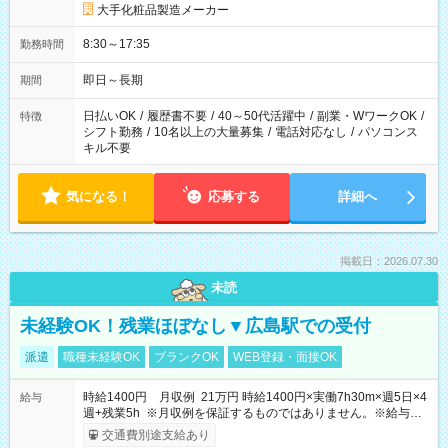
大手化粧品製造メーカー
8:30～17:35
勤務時間
即日～長期
期間
日払いOK
/
履歴書不要
/
40～50代活躍中
/
副業・WワークOK
/
特徴
シフト勤務
/
10名以上の大量募集
/
電話対応なし
/
パソコンス
キル不要
気になる！
応募する
詳細へ
掲載日：2026.07.30
未読
未経験OK！残業ほぼなし▼広島駅での受付
派遣
職種未経験OK
ブランクOK
WEB登録・面接OK
時給1400円 月収例 21万円 時給1400円×実働7h30m×週5日×4
給与
週+残業5h ※月収例を保証するものではありません。※給与即
受取りサービス利用可（利用条件有）
交通費別途支給あり