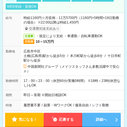
WEB登録・面接OK
時給1160円☆月収例：11万5700円（1160円×5時間×19日勤務
給与
の場合） ※22:00以降は時給1,450円
交通費別途支給あり
・規定により支給 ・車通勤・自転車通勤OK
交通費
10～15万円
月収例
広島市中区
勤務地
土橋(広島県)駅から徒歩5分
/
本川町駅から徒歩8分
/
十日市町
駅から徒歩
中国新聞社グループ（メイツスタッフさん多数活躍中で安心
♬）
17：00～23：00（休憩60分/実働5時間） ※18時～23時(休憩な
勤務時間
し)もOK
即日～長期 ※開始日相談OK
期間
履歴書不要
/
副業・WワークOK
/
服装自由
/
シフト勤務
特徴
気になる！
応募する
詳細へ