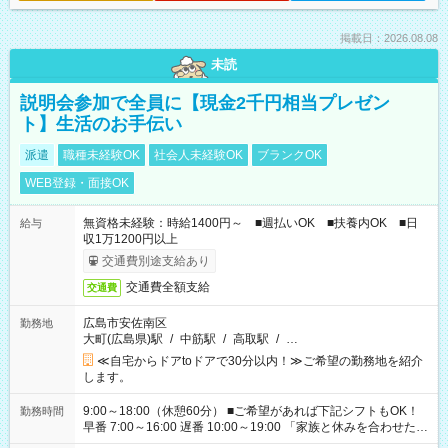
掲載日：2026.08.08
未読
説明会参加で全員に【現金2千円相当プレゼン
ト】生活のお手伝い
派遣
職種未経験OK
社会人未経験OK
ブランクOK
WEB登録・面接OK
無資格未経験：時給1400円～ ■週払いOK ■扶養内OK ■日
給与
収1万1200円以上
交通費別途支給あり
交通費全額支給
交通費
広島市安佐南区
勤務地
大町(広島県)駅
/
中筋駅
/
高取駅
/
…
≪自宅からドアtoドアで30分以内！≫ご希望の勤務地を紹介
します。
9:00～18:00（休憩60分） ■ご希望があれば下記シフトもOK！
勤務時間
早番 7:00～16:00 遅番 10:00～19:00 「家族と休みを合わせた
い」 「余裕を持って夕飯の準備がしたい」 「できれば残業はし