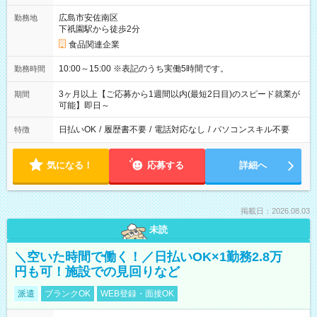
広島市安佐南区
勤務地
下祇園駅から徒歩2分
食品関連企業
10:00～15:00 ※表記のうち実働5時間です。
勤務時間
3ヶ月以上【ご応募から1週間以内(最短2日目)のスピード就業が
期間
可能】即日～
日払いOK
/
履歴書不要
/
電話対応なし
/
パソコンスキル不要
特徴
気になる！
応募する
詳細へ
掲載日：2026.08.03
未読
＼空いた時間で働く！／日払いOK×1勤務2.8万
円も可！施設での見回りなど
派遣
ブランクOK
WEB登録・面接OK