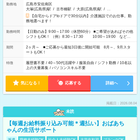
広島市安佐南区
勤務地
大塚(広島県)駅
/
古市橋駅
/
大原(広島県)駅
/
…
【自宅からドアtoドアで30分以内】介護施設でのお仕事。勤
務地選べます！
【日勤のみ】9:00～17:00（休憩60分） ■ご希望があればその他
勤務時間
シフトもOK！ （例）8:30～17:30 10:00～19:00 など
「家族とお休みを合わせたい」 「できれば残業はしたくない」
など、あなたのご希望に沿ったお仕事をご紹介します！ ※Wワ
2ヶ月～ ■ご応募から最短3日後に開始可能 8月～、9月スタ
期間
ーク希望の方へ 今ご覧のお仕事で希望する勤務時間と、もう1つ
ートもOK！
のお仕事の勤務時間。 合計で週40時間を超える場合は応募でき
ません
履歴書不要
/
40～50代活躍中
/
服装自由
/
シフト勤務
/
10名以
特徴
上の大量募集
/
パソコンスキル不要
気になる！
応募する
詳細へ
掲載日：2026.08.04
未読
【毎週お給料振り込み可能＊週払い】おばあち
ゃんの生活サポート
派遣
職種未経験OK
社会人未経験OK
大学生歓迎
ブランクOK