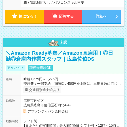
務
/
電話対応なし
/
パソコンスキル不要
気になる！
応募する
詳細へ
未読
＼Amazon Ready募集／Amazon直雇用！◎日
勤◎倉庫内作業スタッフ｜広島佐伯DS
アルバイト
職種未経験OK
時給1,275円～1,275円
給与
交通費：一部支給 （日額2，450円を上限に、出勤日数に応じて
実費支給） ※22:00～翌5:00までは時給25%UP！ ■給与前払い
交通費別途支給あり
制度あり ※前払い額の上限あり、手数料無料（Amazon負担）
そのほか所定の条件が適用されます 【試用期間】試用期間なし
広島市佐伯区
勤務地
広島県広島市佐伯区石内北4-4-3
アマゾンジャパン合同会社
シフト制
勤務時間
1日あたりの実働時間：最大8時間/日 シフト例 ・12時～15時 入