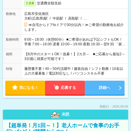
交通費全額支給
交通費
広島市安佐南区
勤務地
大町(広島県)駅
/
中筋駅
/
高取駅
/
…
≪自宅からドアtoドアで30分以内！≫ご希望の勤務地を紹介
します。
9:00～18:00（休憩60分） ■ご希望があれば下記シフトもOK！
勤務時間
早番 7:00～16:00 遅番 10:00～19:00 夜勤 16:30～翌9:30 「家族
と休みを合わせたい」 「余裕を持って夕飯の準備がしたい」
「できれば残業はしたくない」 など、ご希望を教えてください
【8月中のスタートOK！急募！】2カ月～ ■ご応募から最短2～
期間
ね。 ※Wワーク希望の方へ 今ご覧のお仕事で希望する勤務時間
3日後に就業が可能です！
と、もう1つのお仕事の勤務時間。 合計で週40時間を超える場
合は応募できません。
履歴書不要
/
40～50代活躍中
/
服装自由
/
シフト勤務
/
10名以
特徴
上の大量募集
/
電話対応なし
/
パソコンスキル不要
気になる！
応募する
詳細へ
掲載日：2026.08.06
未読
【超単発！月1回～！】老人ホームで食事のお手