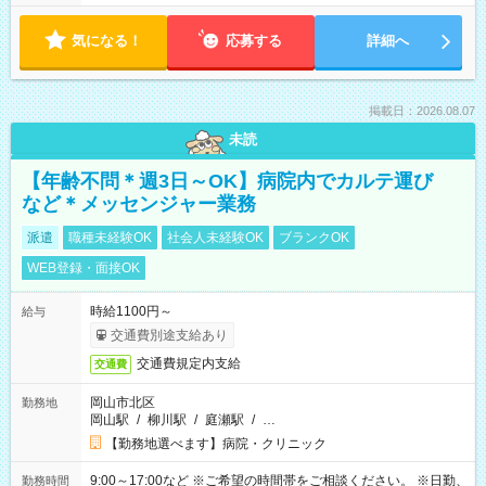
気になる！
応募する
詳細へ
掲載日：2026.08.07
未読
【年齢不問＊週3日～OK】病院内でカルテ運び
など＊メッセンジャー業務
派遣
職種未経験OK
社会人未経験OK
ブランクOK
WEB登録・面接OK
時給1100円～
給与
交通費別途支給あり
交通費規定内支給
交通費
岡山市北区
勤務地
岡山駅
/
柳川駅
/
庭瀬駅
/
…
【勤務地選べます】病院・クリニック
9:00～17:00など ※ご希望の時間帯をご相談ください。 ※日勤、
勤務時間