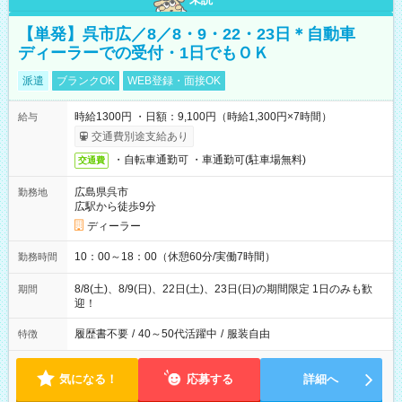
【単発】呉市広／8／8・9・22・23日＊自動車
ディーラーでの受付・1日でもＯＫ
派遣
ブランクOK
WEB登録・面接OK
時給1300円 ・日額：9,100円（時給1,300円×7時間）
給与
交通費別途支給あり
・自転車通勤可 ・車通勤可(駐車場無料)
交通費
広島県呉市
勤務地
広駅から徒歩9分
ディーラー
10：00～18：00（休憩60分/実働7時間）
勤務時間
8/8(土)、8/9(日)、22日(土)、23日(日)の期間限定 1日のみも歓
期間
迎！
履歴書不要
/
40～50代活躍中
/
服装自由
特徴
気になる！
応募する
詳細へ