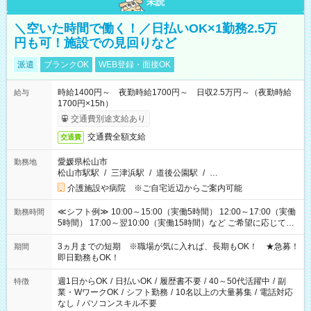
未読
＼空いた時間で働く！／日払いOK×1勤務2.5万
円も可！施設での見回りなど
派遣
ブランクOK
WEB登録・面接OK
時給1400円～ 夜勤時給1700円～ 日収2.5万円～（夜勤時給
給与
1700円×15h）
交通費別途支給あり
交通費全額支給
交通費
愛媛県松山市
勤務地
松山市駅駅
/
三津浜駅
/
道後公園駅
/
…
介護施設や病院 ※ご自宅近辺からご案内可能
≪シフト例≫ 10:00～15:00（実働5時間） 12:00～17:00（実働
勤務時間
5時間） 17:00～翌10:00（実働15時間）など ご希望に応じて、
働く時間は調整できます！ お気軽に担当へ相談ください！
3ヵ月までの短期 ※職場が気に入れば、長期もOK！ ★急募！
期間
即日勤務もOK！
週1日からOK
/
日払いOK
/
履歴書不要
/
40～50代活躍中
/
副
特徴
業・WワークOK
/
シフト勤務
/
10名以上の大量募集
/
電話対応
なし
/
パソコンスキル不要