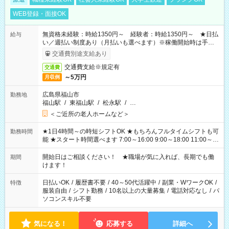
WEB登録・面接OK
無資格未経験：時給1350円～ 経験者：時給1350円～ ★日払
給与
い／週払い制度あり（月払いも選べます）※稼働開始時は手続き
完了次第のお支払いとなります。
交通費別途支給あり
交通費支給※規定有
交通費
～5万円
月収例
広島県福山市
勤務地
福山駅
/
東福山駅
/
松永駅
/
…
＜ご近所の老人ホームなど＞
★1日4時間～の時短シフトOK ★もちろんフルタイムシフトも可
勤務時間
能 ★スタート時間選べます 7:00～16:00 9:00～18:00 11:00～
20:00 など 残業なし！ ※Wワークの場合、他のお仕事と合わせ
週40時間超の就業はご案内できません ※法令に基づき、週20時
開始日はご相談ください！ ★職場が気に入れば、長期でも働
期間
間以上勤務は社会保険への加入対象となります ※労働者派遣法
けます！
（日雇い派遣の原則禁止）により、短時間・短期間の就業はご
案内が難しい場合があります
日払いOK
/
履歴書不要
/
40～50代活躍中
/
副業・WワークOK
/
特徴
服装自由
/
シフト勤務
/
10名以上の大量募集
/
電話対応なし
/
パ
ソコンスキル不要
気になる！
応募する
詳細へ