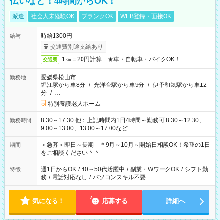
伝いなど！4時間からOK！
派遣
社会人未経験OK
ブランクOK
WEB登録・面接OK
時給1300円
給与
交通費別途支給あり
1㎞＝20円計算 ★車・自転車・バイクOK！
交通費
愛媛県松山市
勤務地
堀江駅から車8分
/
光洋台駅から車9分
/
伊予和気駅から車12
分
/
…
特別養護老人ホーム
8:30～17:30 他：上記時間内1日4時間～勤務可 8:30～12:30、
勤務時間
9:00～13:00、13:00～17:00など
＜急募＞即日～長期 ＊9月～10月～開始日相談OK！希望の1日
期間
をご相談ください＾＾
週1日からOK
/
40～50代活躍中
/
副業・WワークOK
/
シフト勤
特徴
務
/
電話対応なし
/
パソコンスキル不要
気になる！
応募する
詳細へ