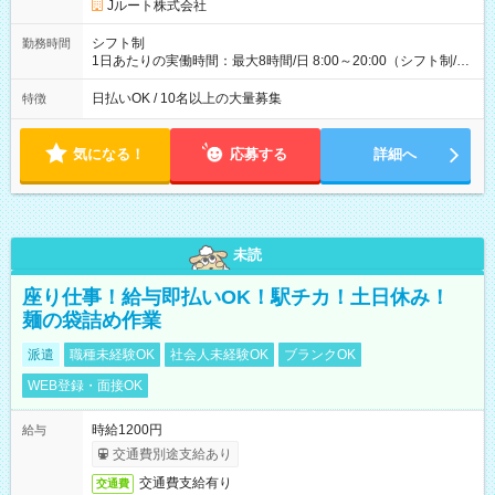
Jルート株式会社
(日休み) ■月収80万円(43歳男性/墨田区在住)※元営業 1日200個
配達×25日勤務(月休み) 【試用期間】試用期間なし
シフト制
勤務時間
1日あたりの実働時間：最大8時間/日 8:00～20:00（シフト制/実
働8時間） ※週5日勤務（場所次第では週4も有り） ※配達状況
によって時間外での勤務可能性有り ※案件により多少の前後あ
日払いOK / 10名以上の大量募集
特徴
り ※配達が完了次第、帰社OKです
気になる！
応募する
詳細へ
未読
座り仕事！給与即払いOK！駅チカ！土日休み！
麺の袋詰め作業
派遣
職種未経験OK
社会人未経験OK
ブランクOK
WEB登録・面接OK
時給1200円
給与
交通費別途支給あり
交通費支給有り
交通費