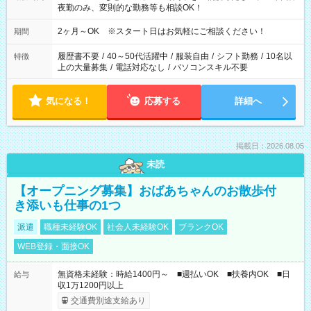
夜勤のみ、変則的な勤務等も相談OK！
2ヶ月～OK ※スタート日はお気軽にご相談ください！
期間
履歴書不要
/
40～50代活躍中
/
服装自由
/
シフト勤務
/
10名以
特徴
上の大量募集
/
電話対応なし
/
パソコンスキル不要
気になる！
応募する
詳細へ
掲載日：2026.08.05
未読
【オープニング募集】おばあちゃんのお散歩付
き添いも仕事の1つ
派遣
職種未経験OK
社会人未経験OK
ブランクOK
WEB登録・面接OK
無資格未経験：時給1400円～ ■週払いOK ■扶養内OK ■日
給与
収1万1200円以上
交通費別途支給あり