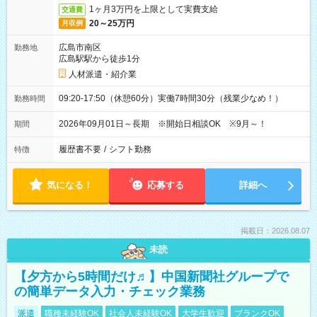
1ヶ月3万円を上限として実費支給
交通費
20～25万円
月収例
広島市南区
勤務地
広島駅駅から徒歩1分
人材派遣・紹介業
09:20-17:50（休憩60分）実働7時間30分（残業少なめ！）
勤務時間
2026年09月01日～長期 ※開始日相談OK ※9月～！
期間
履歴書不要
/
シフト勤務
特徴
気になる！
応募する
詳細へ
掲載日：2026.08.07
未読
【夕方から5時間だけ♬】中国新聞社グループで
の簡単データ入力・チェック業務
派遣
職種未経験OK
社会人未経験OK
大学生歓迎
ブランクOK