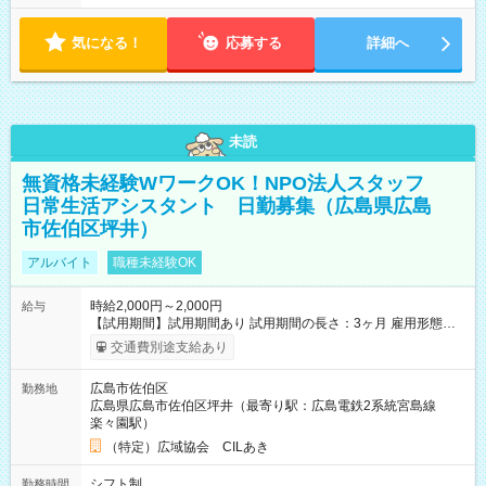
気になる！
応募する
詳細へ
未読
無資格未経験WワークOK！NPO法人スタッフ
日常生活アシスタント 日勤募集（広島県広島
市佐伯区坪井）
アルバイト
職種未経験OK
時給2,000円～2,000円
給与
【試用期間】試用期間あり 試用期間の長さ：3ヶ月 雇用形態、
給与は本採用時と同じです。
交通費別途支給あり
広島市佐伯区
勤務地
広島県広島市佐伯区坪井（最寄り駅：広島電鉄2系統宮島線
楽々園駅）
（特定）広域協会 CILあき
シフト制
勤務時間