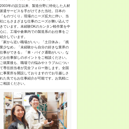
2003年の設立以来、製造分野に特化した人材
派遣サービスを手がけてきた当社。日本の
「ものづくり」現場のニーズ拡大に伴い、当
社にもさまざまな仕事のニーズが舞い込んで
きています。未経験OKのカンタン軽作業を中
心に、工場や倉庫内での製造系のお仕事をご
紹介しています。
「家から近い職場がいい」「土日休み」「残
業少なめ」「未経験から自分の好きな業界の
仕事ができる」「車・バイク通勤がいい」な
どお仕事探しのポイントをご相談ください。
ご就業後も、職場での悩みやトラブルについ
て専任担当者が完全フォロー致します。全国
に事業所を開設しておりますのでお引越しさ
れた先でもお仕事紹介が可能です。お気軽に
ご相談ください。