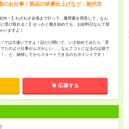
勤のお仕事！部品の研磨仕上げなど：能代市
録OK！】わざわざ会場まで行って…履歴書を用意して…なん
めに受け取れる！】せっかく働き始めても、お給料日なんて我
ちゃいますよ！
ない”では大違いですよ！話だけ聞いて、いざ始めてみたら「雰
してたのより仕事がムズかしい…」なんてコトになるのは損で
し！」と、納得してからスタートできるのもポイントです！
応募する
円