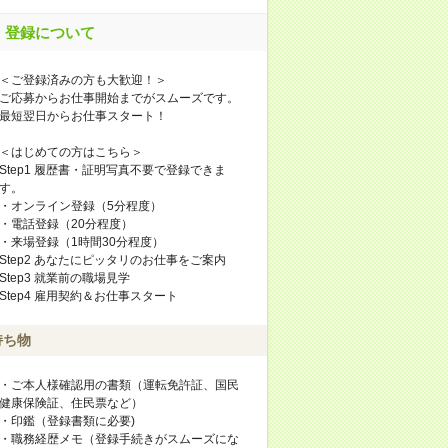
登録について
＜ご登録済みの方も大歓迎！＞
ご応募からお仕事開始までがスムーズです。
最短翌日からお仕事スタート！
＜はじめての方はこちら＞
Step1 履歴書・証明写真不要で登録できま
す。
・オンライン登録（5分程度）
・電話登録（20分程度）
・来場登録（1時間30分程度）
Step2 あなたにピッタリのお仕事をご案内
Step3 就業前の職場見学
Step4 雇用契約＆お仕事スタート
持ち物
・ご本人様確認用の書類（運転免許証、国民
健康保険証、住民票など）
・印鑑（登録書類に必要)
・職務経歴メモ（登録手続きがスムーズにな