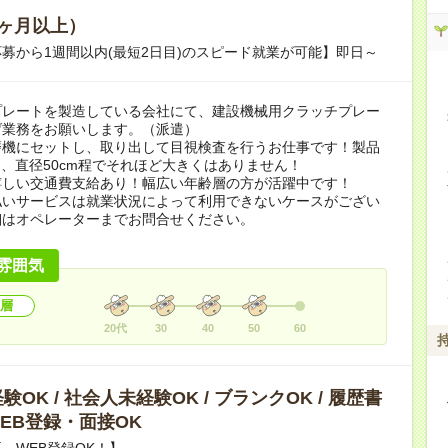
ヶ月以上）
募から1週間以内(最短2日目)のスピード就業が可能】即日～
プレートを製造している会社にて、建設機械用クラッチプレー
げ業務をお願いします。（派遣）
磨機にセットし、取り出して目視検査を行うお仕事です！製品
m、直径50cm程でそれほど大きくはありません！
嬉しい交通費支給あり！幅広い年齢層の方が活躍中です！
払いサービスは就業状況によって利用できないケースがござい
細はオペレーターまでお問合せください。
雰囲気
層
20代
30
40
50
60
OK / 社会人未経験OK / ブランクOK / 履歴書
 WEB登録・面接OK
、WEB登録OK！】