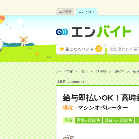
エン派遣
エン バイト
0
気になるリスト
保存した希
バイトTOP
東北
秋田県
能代市
給与
掲載日 :
2026
/
08
/
06
給与即払いOK！高時
マシンオペレーター
職種：
派遣
職種未経験OK
社会人未経験OK