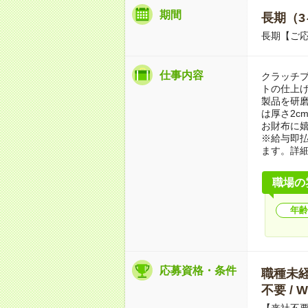
期間
長期（3
長期【ご応
仕事内容
クラッチ
トの仕上
製品を研
は厚さ2c
お財布に
※給与即
ます。詳
職場の
年齢
応募資格・条件
職種未経験
不要 /
【来社不要