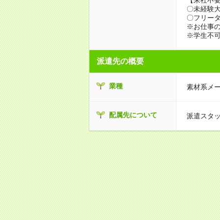
〇未経験
〇フリータ
※お仕事の
※学生不
派遣先の概要
業種
素材系メ
配属先について
派遣スタ