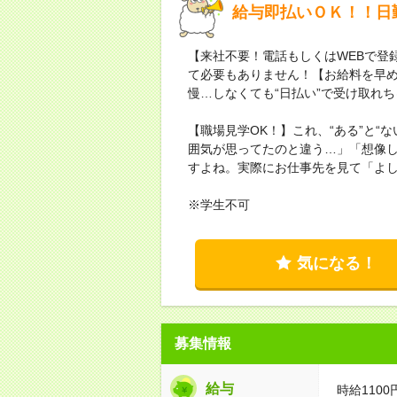
給与即払いＯＫ！！日
【来社不要！電話もしくはWEBで登
て必要もありません！【お給料を早
慢…しなくても“日払い”で受け取れ
【職場見学OK！】これ、“ある”と“
囲気が思ってたのと違う…」「想像
すよね。実際にお仕事先を見て「よ
※学生不可
気になる！
募集情報
給与
時給1100