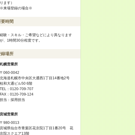
ります）
※来場登録の場合※
所要時間
経験・スキル・ご希望などにより異なります
が、1時間30分程度です。
登録場所
札幌営業所
〒060-0042
北海道札幌市中央区大通西1丁目14番地2号
桂和大通ビル50 6階
TEL：0120-709-707
FAX：0120-709-124
担当：採用担当
宮城営業所
〒980-0013
宮城県仙台市青葉区花京院1丁目1番20号 花
京院スクエア13階