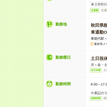
交通費別
交通
交通費
勤務地
秋田県
車通勤O
東能代駅～
素材系メ
勤務曜日
土日祝
月～金・
土
休日休暇
勤務時間
8:00～17:
※表記のう
残
残業時間