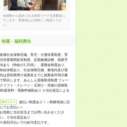
未経験から始められる簡単ワークを多数扱っ
ています。勤務地もお気軽にご相談くださ
い。
待遇・福利厚生
各種社会保険完備、育児・介護休業制度、育
児休業期間延長制度、定期健康診断、残業手
当あり（時給の1.25倍）、退職金制度あり、
有給休暇あり、社会保険完備、敷地内及び屋
内は原則禁煙※就業前までに就業条件明示書
で明示します、あんしん資格取得制度 フォー
クリフト・クレーン・玉掛け・溶接の資格取
得/講習料・受験料補助あり ※当社規定による
速払い制度あり！＜勤務実績に応
ポイント！
じてお支払い＞
お気軽に当社担当までお問い合わせくださ
い。※当社規定あり
※原則月払いでの給与支払です。