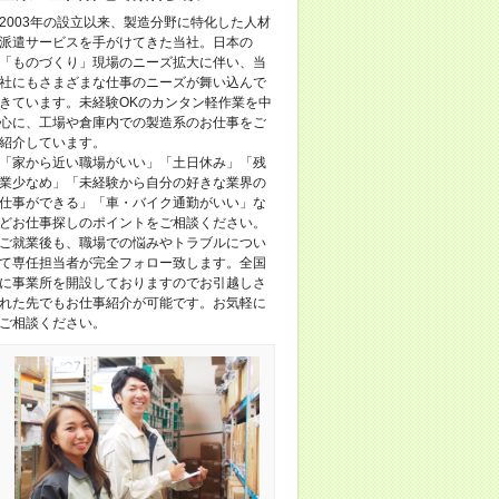
2003年の設立以来、製造分野に特化した人材
派遣サービスを手がけてきた当社。日本の
「ものづくり」現場のニーズ拡大に伴い、当
社にもさまざまな仕事のニーズが舞い込んで
きています。未経験OKのカンタン軽作業を中
心に、工場や倉庫内での製造系のお仕事をご
紹介しています。
「家から近い職場がいい」「土日休み」「残
業少なめ」「未経験から自分の好きな業界の
仕事ができる」「車・バイク通勤がいい」な
どお仕事探しのポイントをご相談ください。
ご就業後も、職場での悩みやトラブルについ
て専任担当者が完全フォロー致します。全国
に事業所を開設しておりますのでお引越しさ
れた先でもお仕事紹介が可能です。お気軽に
ご相談ください。