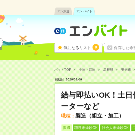
エン派遣
エン バイト
0
気になるリスト
保存した希
バイトTOP
中国・四国
島根県
安来市
掲載日 :
2026
/
08
/
06
給与即払いOK！土
ーターなど
製造（組立・加工）
職種：
派遣
職種未経験OK
社会人未経験OK