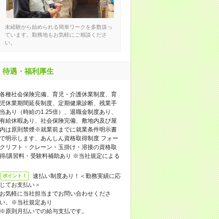
未経験から始められる簡単ワークを多数扱っ
ています。勤務地もお気軽にご相談くださ
い。
待遇・福利厚生
各種社会保険完備、育児・介護休業制度、育
児休業期間延長制度、定期健康診断、残業手
当あり（時給の1.25倍）、退職金制度あり、
有給休暇あり、社会保険完備、敷地内及び屋
内は原則禁煙※就業前までに就業条件明示書
で明示します、あんしん資格取得制度 フォー
クリフト・クレーン・玉掛け・溶接の資格取
得/講習料・受験料補助あり ※当社規定による
速払い制度あり！＜勤務実績に応
ポイント！
じてお支払い＞
お気軽に当社担当までお問い合わせくださ
い。※当社規定あり
※原則月払いでの給与支払です。