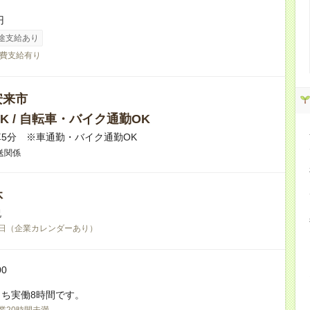
円
途支給あり
費支給有り
安来市
K / 自転車・バイク通勤OK
5分 ※車通勤・バイク通勤OK
送関係
休
祝
日（企業カレンダーあり）
00
ち実働8時間です。
業20時間未満