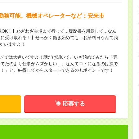
勤務可能。機械オペレーターなど：安来市
録OK！】わざわざ会場まで行って…履歴書を用意して…なん
めに受け取れる！】せっかく働き始めても、お給料日なんて我
ちゃいますよ！
ない”では大違いですよ！話だけ聞いて、いざ始めてみたら「雰
してたのより仕事がムズかしい…」なんてコトになるのは損で
し！」と、納得してからスタートできるのもポイントです！
応募する