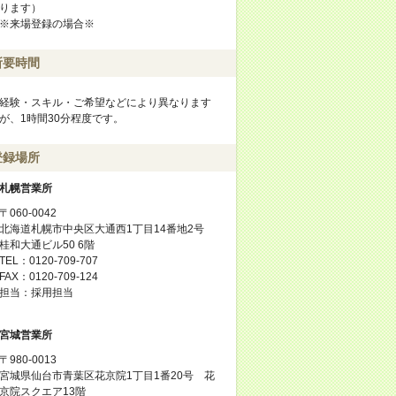
ります）
※来場登録の場合※
所要時間
経験・スキル・ご希望などにより異なります
が、1時間30分程度です。
登録場所
札幌営業所
〒060-0042
北海道札幌市中央区大通西1丁目14番地2号
桂和大通ビル50 6階
TEL：0120-709-707
FAX：0120-709-124
担当：採用担当
宮城営業所
〒980-0013
宮城県仙台市青葉区花京院1丁目1番20号 花
京院スクエア13階