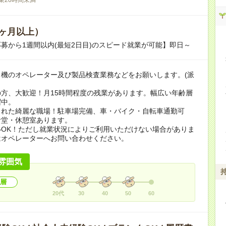
ヶ月以上）
募から1週間以内(最短2日目)のスピード就業が可能】即日～
ス機のオペレーター及び製品検査業務などをお願いします。(派
方、大歓迎！月15時間程度の残業があります。幅広い年齢層
躍中。
された綺麗な職場！駐車場完備、車・バイク・自転車通勤可
食堂・休憩室あります。
いOK！ただし就業状況によりご利用いただけない場合がありま
はオペレーターへお問い合わせください。
雰囲気
層
20代
30
40
50
60