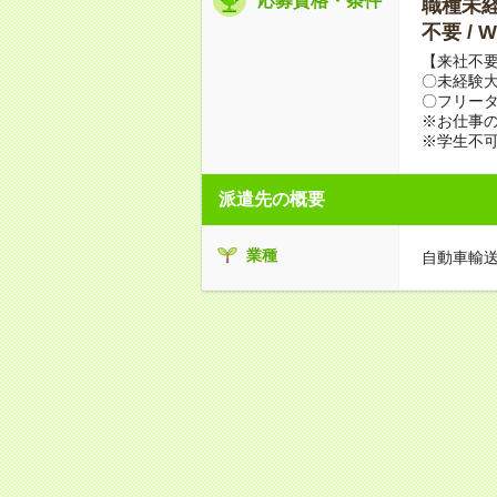
応募資格・条件
職種未経験
不要 /
【来社不要
〇未経験
〇フリータ
※お仕事の
※学生不
派遣先の概要
業種
自動車輸