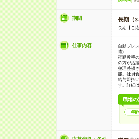
残業時間
期間
長期（3
長期【ご応
仕事内容
自動プレ
遣)
夜勤希望の
の方が活
整理整頓
能。社員
給与即払
す。詳細
職場の
年齢