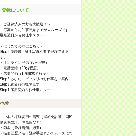
登録について
＜ご登録済みの方も大歓迎！＞
ご応募からお仕事開始までがスムーズです。
最短翌日からお仕事スタート！
＜はじめての方はこちら＞
Step1 履歴書・証明写真不要で登録できま
す。
・オンライン登録（5分程度）
・電話登録（20分程度）
・来場登録（1時間30分程度）
Step2 あなたにピッタリのお仕事をご案内
Step3 就業前の職場見学
Step4 雇用契約＆お仕事スタート
持ち物
・ご本人様確認用の書類（運転免許証、国民
健康保険証、住民票など）
・印鑑（登録書類に必要)
・職務経歴メモ（登録手続きがスムーズにな