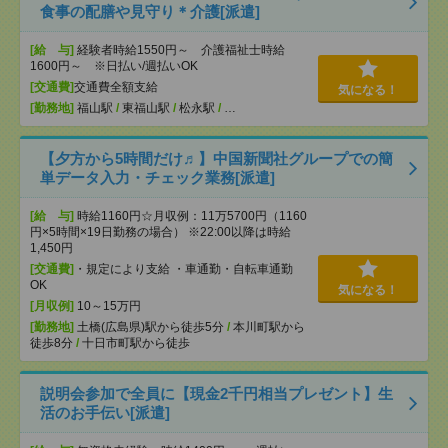
食事の配膳や見守り＊介護[派遣]
[給 与]
経験者時給1550円～ 介護福祉士時給
1600円～ ※日払い/週払いOK
[交通費]
交通費全額支給
気になる！
[勤務地]
福山駅
/
東福山駅
/
松永駅
/
…
【夕方から5時間だけ♬】中国新聞社グループでの簡
単データ入力・チェック業務[派遣]
[給 与]
時給1160円☆月収例：11万5700円（1160
円×5時間×19日勤務の場合） ※22:00以降は時給
1,450円
[交通費]
・規定により支給 ・車通勤・自転車通勤
OK
気になる！
[月収例]
10～15万円
[勤務地]
土橋(広島県)駅から徒歩5分
/
本川町駅から
徒歩8分
/
十日市町駅から徒歩
説明会参加で全員に【現金2千円相当プレゼント】生
活のお手伝い[派遣]