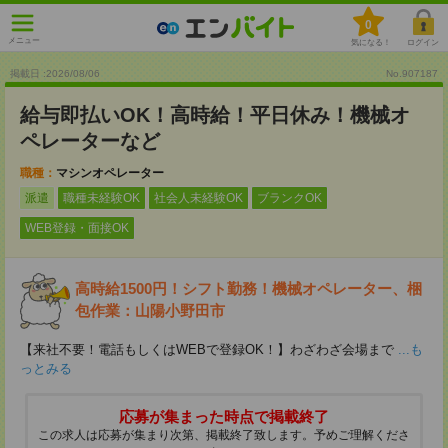
0
メニュー
気になる！
ログイン
掲載日 :2026
/
08
/
06
No.907187
給与即払いOK！高時給！平日休み！機械オ
ペレーターなど
職種：
マシンオペレーター
派遣
職種未経験OK
社会人未経験OK
ブランクOK
WEB登録・面接OK
高時給1500円！シフト勤務！機械オペレーター、梱
包作業：山陽小野田市
【来社不要！電話もしくはWEBで登録OK！】わざわざ会場まで
...も
っとみる
応募が集まった時点で掲載終了
この求人は応募が集まり次第、掲載終了致します。予めご理解くださ