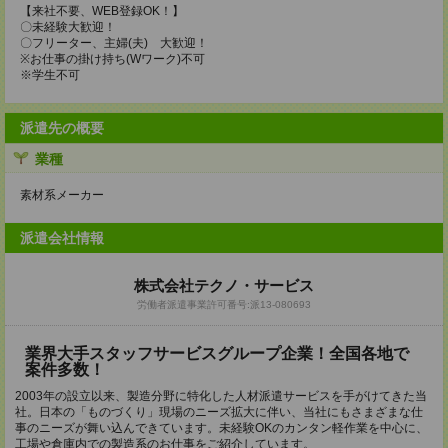
【来社不要、WEB登録OK！】
〇未経験大歓迎！
〇フリーター、主婦(夫) 大歓迎！
※お仕事の掛け持ち(Wワーク)不可
※学生不可
派遣先の概要
業種
素材系メーカー
派遣会社情報
株式会社テクノ・サービス
労働者派遣事業許可番号:派13-080693
業界大手スタッフサービスグループ企業！全国各地で
案件多数！
2003年の設立以来、製造分野に特化した人材派遣サービスを手がけてきた当
社。日本の「ものづくり」現場のニーズ拡大に伴い、当社にもさまざまな仕
事のニーズが舞い込んできています。未経験OKのカンタン軽作業を中心に、
工場や倉庫内での製造系のお仕事をご紹介しています。