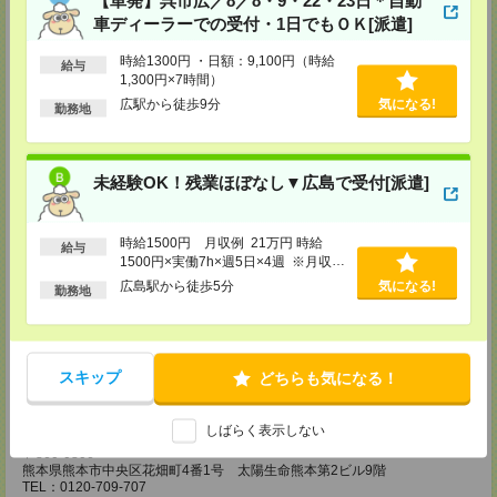
FAX：0120-709-785
車ディーラーでの受付・1日でもＯＫ[派遣]
担当：採用担当
時給1300円 ・日額：9,100円（時給
広島営業所
給与
1,300円×7時間）
〒730-0031
広駅から徒歩9分
気になる!
広島県広島市中区紙屋町2丁目1番地22号 広島興銀ビル11階
勤務地
TEL：0120-709-707
FAX：0120-934-504
担当：採用担当
未経験OK！残業ほぼなし▼広島で受付[派遣]
松山営業所
〒790-0003
愛媛県松山市三番町7丁目1番地21号 ジブラルタ生命松山ビル8階
時給1500円 月収例 21万円 時給
TEL：0120-709-707
給与
FAX：0120-709-890
1500円×実働7h×週5日×4週 ※月収例
担当：採用担当
を保証するものではありません。※給
広島駅から徒歩5分
気になる!
勤務地
与即受取りサービス利用可（利用条件
福岡営業所
有）
〒810-0801
福岡県福岡市博多区中洲5丁目6番24号 第6ガーデンビル2階
TEL：0120-709-707
スキップ
どちらも気になる！
FAX：0120-709-927
担当：採用担当
しばらく表示しない
熊本営業所
〒860-0806
熊本県熊本市中央区花畑町4番1号 太陽生命熊本第2ビル9階
TEL：0120-709-707