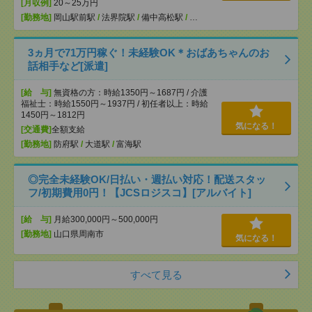
[月収例]
20～25万円
[勤務地]
岡山駅前駅
/
法界院駅
/
備中高松駅
/
…
3ヵ月で71万円稼ぐ！未経験OK＊おばあちゃんのお
話相手など[派遣]
[給 与]
無資格の方：時給1350円～1687円 / 介護
福祉士：時給1550円～1937円 / 初任者以上：時給
1450円～1812円
気になる！
[交通費]
全額支給
[勤務地]
防府駅
/
大道駅
/
富海駅
◎完全未経験OK/日払い・週払い対応！配送スタッ
フ/初期費用0円！【JCSロジスコ】[アルバイト]
[給 与]
月給300,000円～500,000円
[勤務地]
山口県周南市
気になる！
すべて見る