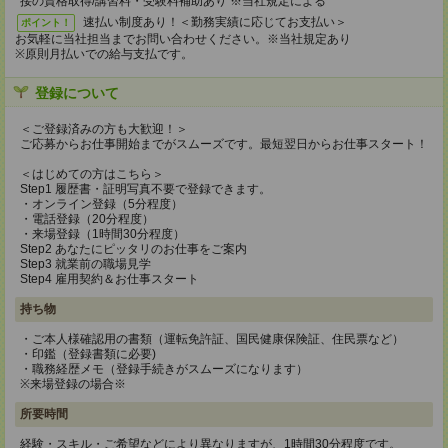
接の資格取得/講習料・受験料補助あり ※当社規定による
速払い制度あり！＜勤務実績に応じてお支払い＞
ポイント！
お気軽に当社担当までお問い合わせください。※当社規定あり
※原則月払いでの給与支払です。
登録について
＜ご登録済みの方も大歓迎！＞
ご応募からお仕事開始までがスムーズです。最短翌日からお仕事スタート！
＜はじめての方はこちら＞
Step1 履歴書・証明写真不要で登録できます。
・オンライン登録（5分程度）
・電話登録（20分程度）
・来場登録（1時間30分程度）
Step2 あなたにピッタリのお仕事をご案内
Step3 就業前の職場見学
Step4 雇用契約＆お仕事スタート
持ち物
・ご本人様確認用の書類（運転免許証、国民健康保険証、住民票など）
・印鑑（登録書類に必要)
・職務経歴メモ（登録手続きがスムーズになります）
※来場登録の場合※
所要時間
経験・スキル・ご希望などにより異なりますが、1時間30分程度です。