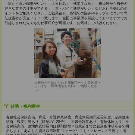
「家から近い職場がいい」「土日休み」「残業少なめ」「未経験から自分の
好きな業界の仕事ができる」「車・バイク通勤がいい」などお仕事探しのポ
イントをご相談ください。ご就業後も、職場での悩みやトラブルについて専
任担当者が完全フォロー致します。全国に事業所を開設しておりますのでお
引越しされた先でもお仕事紹介が可能です。お気軽にご相談ください。
未経験から始められる簡単ワークを多数扱っ
ています。勤務地もお気軽にご相談くださ
い。
待遇・福利厚生
各種社会保険完備、育児・介護休業制度、育児休業期間延長制度、定期健康
診断、残業手当あり（時給の1.25倍）、退職金制度あり、有給休暇あり、社
会保険完備、敷地内及び屋内は原則禁煙※就業前までに就業条件明示書で明
示します、あんしん資格取得制度 フォークリフト・クレーン・玉掛け・溶