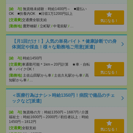
[給 与]
無資格未経験：時給1400円～ ■週払い
OK ■扶養内OK ■日収1万1200円以上
[交通費]
交通費全額支給
気になる！
[勤務地]
鷹野橋駅
/
立町駅
/
中電前駅
/
…
【月1回だけ！】人気の単発バイト＊健康診断での身
体測定や採血！様々な勤務地ご用意[派遣]
[給 与]
時給1450円
[交通費]
車通勤可能＊1km＝20円計算 ★車・自転
車・バイクOK！
気になる！
[勤務地]
土佐山田駅から車
/
土佐久礼駅から車
/
高
知駅から車
/
…
＜医療行為はナシ＞時給1350円！病院で備品のチェ
ックなど[派遣]
[給 与]
無資格の方：時給1350円～1687円 / 介護
福祉士：時給1600円～2000円 / 初任者以上：時給
1450円～1812円
[交通費]
全額支給
気になる！