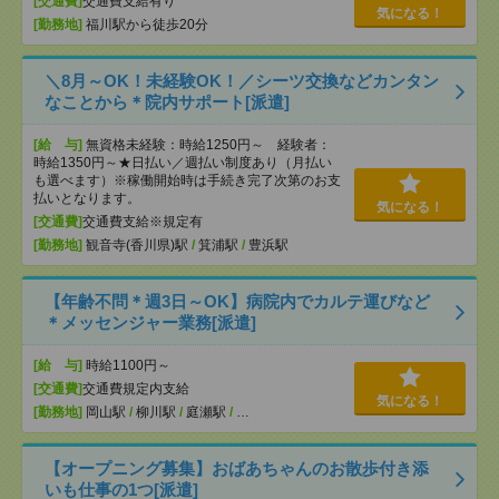
[交通費]
交通費支給有り
気になる！
[勤務地]
福川駅から徒歩20分
＼8月～OK！未経験OK！／シーツ交換などカンタン
なことから＊院内サポート[派遣]
[給 与]
無資格未経験：時給1250円～ 経験者：
時給1350円～★日払い／週払い制度あり（月払い
も選べます）※稼働開始時は手続き完了次第のお支
払いとなります。
気になる！
[交通費]
交通費支給※規定有
[勤務地]
観音寺(香川県)駅
/
箕浦駅
/
豊浜駅
【年齢不問＊週3日～OK】病院内でカルテ運びなど
＊メッセンジャー業務[派遣]
[給 与]
時給1100円～
[交通費]
交通費規定内支給
気になる！
[勤務地]
岡山駅
/
柳川駅
/
庭瀬駅
/
…
【オープニング募集】おばあちゃんのお散歩付き添
いも仕事の1つ[派遣]