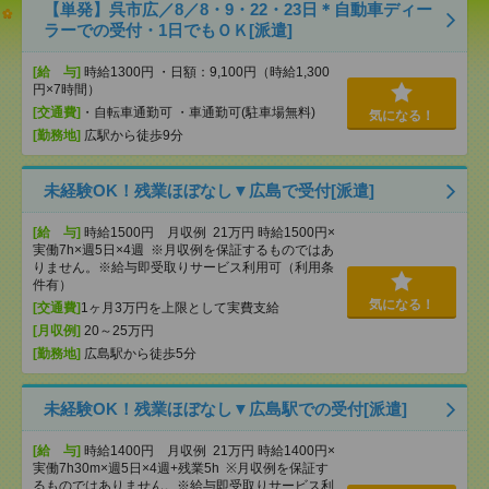
【単発】呉市広／8／8・9・22・23日＊自動車ディー
ラーでの受付・1日でもＯＫ[派遣]
[給 与]
時給1300円 ・日額：9,100円（時給1,300
円×7時間）
[交通費]
・自転車通勤可 ・車通勤可(駐車場無料)
気になる！
[勤務地]
広駅から徒歩9分
未経験OK！残業ほぼなし▼広島で受付[派遣]
[給 与]
時給1500円 月収例 21万円 時給1500円×
実働7h×週5日×4週 ※月収例を保証するものではあ
りません。※給与即受取りサービス利用可（利用条
件有）
気になる！
[交通費]
1ヶ月3万円を上限として実費支給
[月収例]
20～25万円
[勤務地]
広島駅から徒歩5分
未経験OK！残業ほぼなし▼広島駅での受付[派遣]
[給 与]
時給1400円 月収例 21万円 時給1400円×
実働7h30m×週5日×4週+残業5h ※月収例を保証す
るものではありません。※給与即受取りサービス利