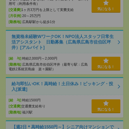
用可（利用条件有）
気になる！
[交通費]
1ヶ月3万円を上限として実費支給
[月収例]
20～25万円
[勤務地]
広島駅駅から徒歩1分
無資格未経験WワークOK！NPO法人スタッフ日常生
活アシスタント 日勤募集（広島県広島市佐伯区坪
井）[アルバイト]
[給 与]
時給2,000円～2,000円
[勤務地]
広島県広島市佐伯区坪井（最寄り駅：広島
気になる！
電鉄2系統宮島線 楽々園駅）
給与即払いOK！高時給！土日休み！ピッキング・投
入[派遣]
[給 与]
時給1500円
[交通費]
交通費支給有り
気になる！
[勤務地]
福川駅
【週2日＊高時給1550円～】シニア向けマンションで