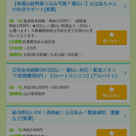
【毎週お給料振り込み可能＊週払い】おばあちゃん
の生活サポート[派遣]
[給 与]
無資格未経験：時給1250円～ 経験者：
時給1350円～★日払い／週払い制度あり（月払い
も選べます）※稼働開始時は手続き完了次第のお支
払いとなります。
気になる！
[交通費]
交通費支給※規定有
[月収例]
～5万円
[勤務地]
太田(香川県)駅
/
仏生山駅
/
潟元駅
/
…
◎完全未経験OK/日払い・週払い対応！配送スタッ
フ/初期費用0円！【Jルートロジスコ】[アルバイト]
[給 与]
月給300,000円～500,000円
[勤務地]
山口県周南市
気になる！
給与即払いOK！高時給！土日休み！製造補助、運搬
など[派遣]
[給 与]
時給1400円