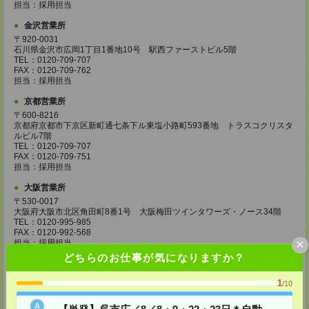
担当：採用担当
金沢営業所
〒920-0031
石川県金沢市広岡1丁目1番地10号 駅西ファーストビル5階
TEL：0120-709-707
FAX：0120-709-762
担当：採用担当
京都営業所
〒600-8216
京都府京都市下京区新町通七条下ル東塩小路町593番地 トラスコクリスタ
ルビル7階
TEL：0120-709-707
FAX：0120-709-751
担当：採用担当
大阪営業所
〒530-0017
大阪府大阪市北区角田町8番1号 大阪梅田ツインタワーズ・ノース34階
TEL：0120-995-985
FAX：0120-992-568
×
担当：採用担当
どちらのお仕事が気になりますか？
神戸営業所
〒650-0044
1
/10
兵庫県神戸市中央区東川崎町1丁目3番3号 神戸ハーバーランドセンタービ
ル18階
【単発】呉市広／8／8・9・22・23日＊自動
TEL：0120-995-984