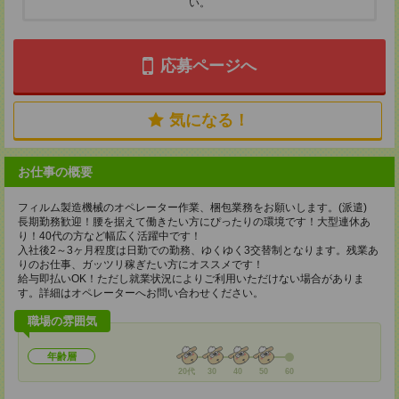
い。
応募ページへ
気になる！
お仕事の概要
フィルム製造機械のオペレーター作業、梱包業務をお願いします。(派遣)
長期勤務歓迎！腰を据えて働きたい方にぴったりの環境です！大型連休あ
り！40代の方など幅広く活躍中です！
入社後2～3ヶ月程度は日勤での勤務、ゆくゆく3交替制となります。残業あ
りのお仕事、ガッツリ稼ぎたい方にオススメです！
給与即払いOK！ただし就業状況によりご利用いただけない場合がありま
す。詳細はオペレーターへお問い合わせください。
職場の雰囲気
年齢層
20代
30
40
50
60