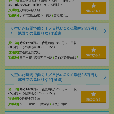
[給 与]
無資格未経験：時給1400円～ ■週払い
OK ■扶養内OK ■日収1万1200円以上
[交通費]
交通費全額支給
気になる！
[勤務地]
大町(広島県)駅
/
中筋駅
/
高取駅
/
…
＼空いた時間で働く！／日払いOK×1勤務2.8万円も
可！施設での見回りなど[派遣]
[給 与]
時給1550円～ 夜勤時給1880円～ 日収
2.8万円～（夜勤時給1880円×15h）
[交通費]
交通費全額支給
気になる！
[勤務地]
五日市駅
/
広電五日市駅
/
佐伯区役所前駅
/
…
＼空いた時間で働く！／日払いOK×1勤務2.5万円も
可！施設での見回りなど[派遣]
[給 与]
時給1400円～ 夜勤時給1700円～ 日収
2.5万円～（夜勤時給1700円×15h）
[交通費]
交通費全額支給
気になる！
[勤務地]
松山市駅駅
/
三津浜駅
/
道後公園駅
/
…