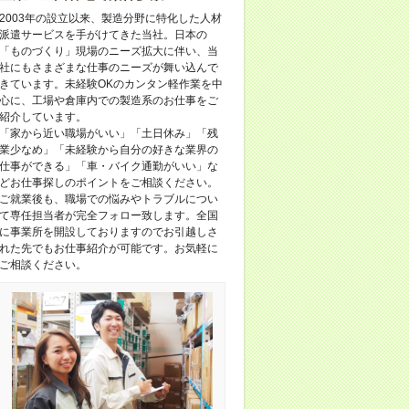
2003年の設立以来、製造分野に特化した人材
派遣サービスを手がけてきた当社。日本の
「ものづくり」現場のニーズ拡大に伴い、当
社にもさまざまな仕事のニーズが舞い込んで
きています。未経験OKのカンタン軽作業を中
心に、工場や倉庫内での製造系のお仕事をご
紹介しています。
「家から近い職場がいい」「土日休み」「残
業少なめ」「未経験から自分の好きな業界の
仕事ができる」「車・バイク通勤がいい」な
どお仕事探しのポイントをご相談ください。
ご就業後も、職場での悩みやトラブルについ
て専任担当者が完全フォロー致します。全国
に事業所を開設しておりますのでお引越しさ
れた先でもお仕事紹介が可能です。お気軽に
ご相談ください。