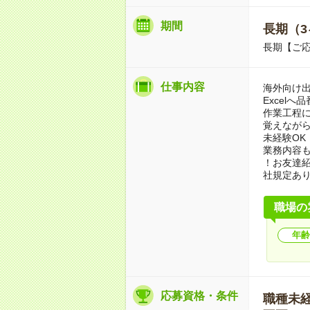
期間
長期（3
長期【ご応
仕事内容
海外向け
Excel
作業工程
覚えなが
未経験O
業務内容
！お友達紹
社規定あ
職場の
年齢
応募資格・条件
職種未経験