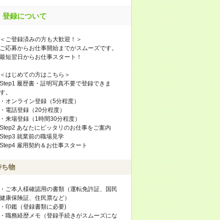
登録について
＜ご登録済みの方も大歓迎！＞
ご応募からお仕事開始までがスムーズです。
最短翌日からお仕事スタート！
＜はじめての方はこちら＞
Step1 履歴書・証明写真不要で登録できま
す。
・オンライン登録（5分程度）
・電話登録（20分程度）
・来場登録（1時間30分程度）
Step2 あなたにピッタリのお仕事をご案内
Step3 就業前の職場見学
Step4 雇用契約＆お仕事スタート
持ち物
・ご本人様確認用の書類（運転免許証、国民
健康保険証、住民票など）
・印鑑（登録書類に必要)
・職務経歴メモ（登録手続きがスムーズにな