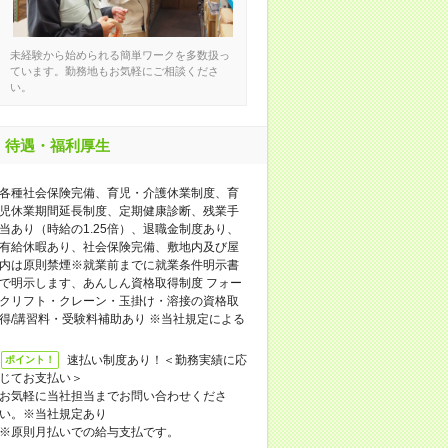
未経験から始められる簡単ワークを多数扱っ
ています。勤務地もお気軽にご相談くださ
い。
待遇・福利厚生
各種社会保険完備、育児・介護休業制度、育
児休業期間延長制度、定期健康診断、残業手
当あり（時給の1.25倍）、退職金制度あり、
有給休暇あり、社会保険完備、敷地内及び屋
内は原則禁煙※就業前までに就業条件明示書
で明示します、あんしん資格取得制度 フォー
クリフト・クレーン・玉掛け・溶接の資格取
得/講習料・受験料補助あり ※当社規定による
速払い制度あり！＜勤務実績に応
ポイント！
じてお支払い＞
お気軽に当社担当までお問い合わせくださ
い。※当社規定あり
※原則月払いでの給与支払です。