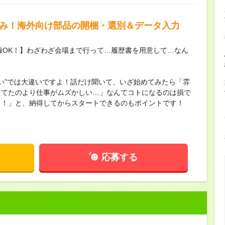
祝休み！海外向け部品の開梱・選別＆データ入力
録OK！】わざわざ会場まで行って…履歴書を用意して…なん
ない”では大違いですよ！話だけ聞いて、いざ始めてみたら「雰
してたのより仕事がムズかしい…」なんてコトになるのは損で
し！」と、納得してからスタートできるのもポイントです！
応募する