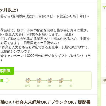
ヶ月以上）
募から1週間以内(最短2日目)のスピード就業が可能】即日～
出荷会社で、段ボール内の部品を開梱し指示書どおりに選別、
へ品番・数量入力を行う作業をお願いします。（派遣）
に応じて動きながら進める業務あり！指示があるため、手順を
ら対応できます！日勤固定＆土日祝休み！
K！作業と入力どちらも対応できるお仕事！長期で続けやすく、
も比較的シンプルです！
介キャンペーン！3000円分のデジタルギフトプレゼント（当
り）
雰囲気
層
20代
30
40
50
60
OK / 社会人未経験OK / ブランクOK / 履歴書