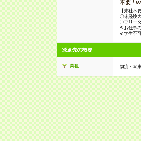
不要 /
【来社不要
〇未経験
〇フリータ
※お仕事の
※学生不
派遣先の概要
業種
物流・倉