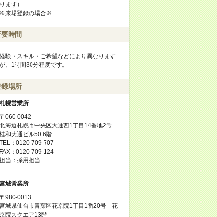
ります）
※来場登録の場合※
所要時間
経験・スキル・ご希望などにより異なります
が、1時間30分程度です。
登録場所
札幌営業所
〒060-0042
北海道札幌市中央区大通西1丁目14番地2号
桂和大通ビル50 6階
TEL：0120-709-707
FAX：0120-709-124
担当：採用担当
宮城営業所
〒980-0013
宮城県仙台市青葉区花京院1丁目1番20号 花
京院スクエア13階