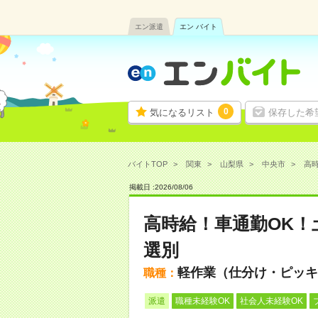
エン派遣
エン バイト
0
気になるリスト
保存した希
バイトTOP
関東
山梨県
中央市
高時
掲載日 :
2026
/
08
/
06
高時給！車通勤OK！
選別
軽作業（仕分け・ピッキ
職種：
派遣
職種未経験OK
社会人未経験OK