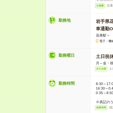
交通
交通費
勤務地
岩手県
車通勤O
花巻駅～ 
電子・機
勤務曜日
土日祝
月～金・
土
休日休暇
勤務時間
8:30～17:
16:30～0:
0:35～8:5
※表記のう
残
残業時間