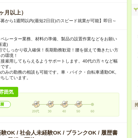
ヶ月以上）
募から1週間以内(最短2日目)のスピード就業が可能】即日～
オペレーター業務、材料の準備、製品の設置作業などをお願い
派遣)
0円でしっかり収入確保！長期勤務歓迎！腰を据えて働きたい方
りの環境！
接雇用してもらえるようサポートします。40代の方々など幅
中です。
勤のみの勤務の相談も可能です。車・バイク・自転車通勤OK。
待ちしています。
雰囲気
層
20代
30
40
50
60
OK / 社会人未経験OK / ブランクOK / 履歴書