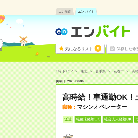
エン派遣
エン バイト
0
気になるリスト
保存した希
バイトTOP
東北
岩手県
花巻市
高時
掲載日 :
2026
/
08
/
06
高時給！車通勤OK
マシンオペレーター
職種：
派遣
職種未経験OK
社会人未経験OK