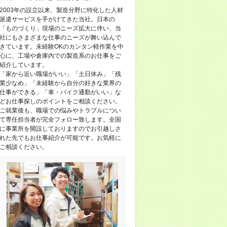
2003年の設立以来、製造分野に特化した人材
派遣サービスを手がけてきた当社。日本の
「ものづくり」現場のニーズ拡大に伴い、当
社にもさまざまな仕事のニーズが舞い込んで
きています。未経験OKのカンタン軽作業を中
心に、工場や倉庫内での製造系のお仕事をご
紹介しています。
「家から近い職場がいい」「土日休み」「残
業少なめ」「未経験から自分の好きな業界の
仕事ができる」「車・バイク通勤がいい」な
どお仕事探しのポイントをご相談ください。
ご就業後も、職場での悩みやトラブルについ
て専任担当者が完全フォロー致します。全国
に事業所を開設しておりますのでお引越しさ
れた先でもお仕事紹介が可能です。お気軽に
ご相談ください。