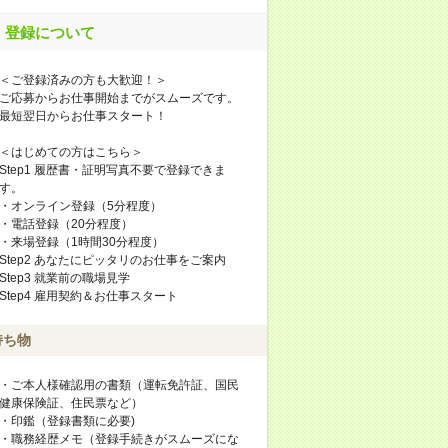
登録について
＜ご登録済みの方も大歓迎！＞
ご応募からお仕事開始までがスムーズです。
最短翌日からお仕事スタート！
＜はじめての方はこちら＞
Step1 履歴書・証明写真不要で登録できま
す。
・オンライン登録（5分程度）
・電話登録（20分程度）
・来場登録（1時間30分程度）
Step2 あなたにピッタリのお仕事をご案内
Step3 就業前の職場見学
Step4 雇用契約＆お仕事スタート
持ち物
・ご本人様確認用の書類（運転免許証、国民
健康保険証、住民票など）
・印鑑（登録書類に必要)
・職務経歴メモ（登録手続きがスムーズにな