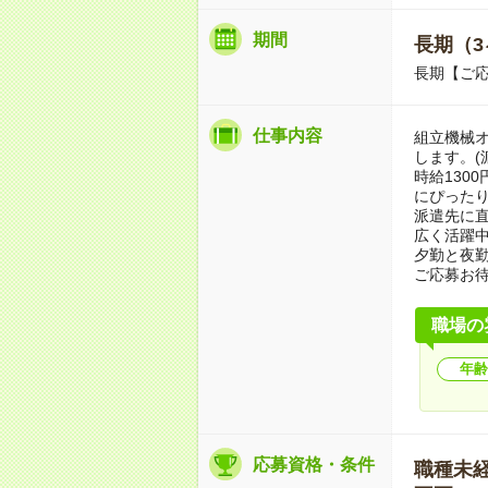
期間
長期（3
長期【ご応
仕事内容
組立機械
します。(
時給130
にぴった
派遣先に直
広く活躍
夕勤と夜
ご応募お
職場の
年齢
応募資格・条件
職種未経験