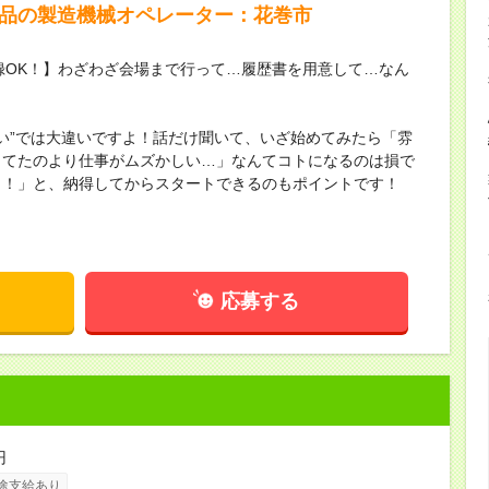
部品の製造機械オペレーター：花巻市
録OK！】わざわざ会場まで行って…履歴書を用意して…なん
ない”では大違いですよ！話だけ聞いて、いざ始めてみたら「雰
してたのより仕事がムズかしい…」なんてコトになるのは損で
し！」と、納得してからスタートできるのもポイントです！
応募する
円
途支給あり