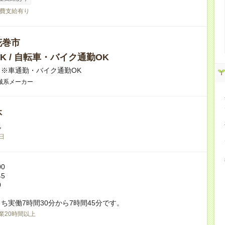
費支給有り
花巻市
K / 自転車・バイク通勤OK
※車通勤・バイク通勤OK
械系メーカー
休
祝
日
00
45
0
ち実働7時間30分から7時間45分です。
業20時間以上