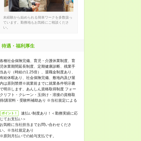
未経験から始められる簡単ワークを多数扱っ
ています。勤務地もお気軽にご相談くださ
い。
待遇・福利厚生
各種社会保険完備、育児・介護休業制度、育
児休業期間延長制度、定期健康診断、残業手
当あり（時給の1.25倍）、退職金制度あり、
有給休暇あり、社会保険完備、敷地内及び屋
内は原則禁煙※就業前までに就業条件明示書
で明示します、あんしん資格取得制度 フォー
クリフト・クレーン・玉掛け・溶接の資格取
得/講習料・受験料補助あり ※当社規定による
速払い制度あり！＜勤務実績に応
ポイント！
じてお支払い＞
お気軽に当社担当までお問い合わせくださ
い。※当社規定あり
※原則月払いでの給与支払です。