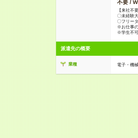
不要 /
【来社不要
〇未経験
〇フリータ
※お仕事の
※学生不
派遣先の概要
業種
電子・機