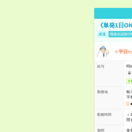
《単発1日O
派遣
職種未経験O
＜平日×
時給
給与
交
栃
勤務地
宇
＜1
勤務時間
間
単
期間