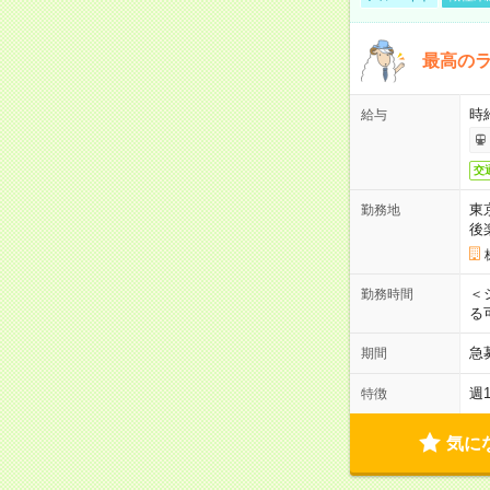
最高のラ
時
給与
交
東
勤務地
後
＜
勤務時間
る
急
期間
週
特徴
気に