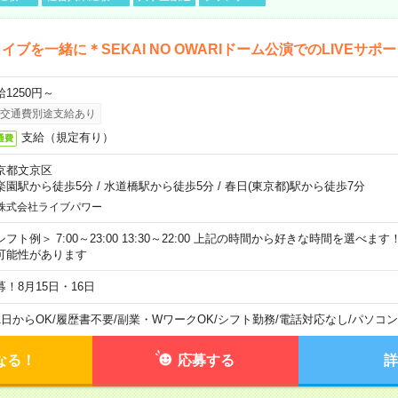
イブを一緒に＊SEKAI NO OWARIドーム公演でのLIVEサポ
給1250円～
交通費別途支給あり
支給（規定有り）
通費
京都文京区
楽園駅から徒歩5分
/
水道橋駅から徒歩5分
/
春日(東京都)駅から徒歩7分
株式会社ライブパワー
シフト例＞ 7:00～23:00 13:30～22:00 上記の時間から好きな時間を選べま
可能性があります
募！8月15日・16日
1日からOK
/
履歴書不要
/
副業・WワークOK
/
シフト勤務
/
電話対応なし
/
パソコン
なる！
応募する
詳