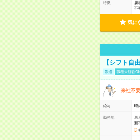
履
特徴
不
気に
【シフト自由
派遣
職種未経験O
来社不要
時
給与
東
勤務地
新