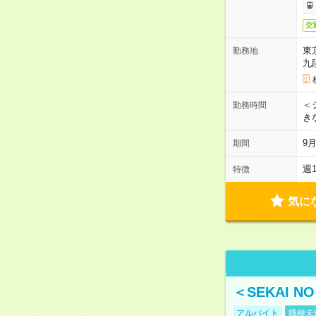
交
東
勤務地
九
＜シ
勤務時間
き
9
期間
週
特徴
気に
＜SEKAI 
アルバイト
職種未