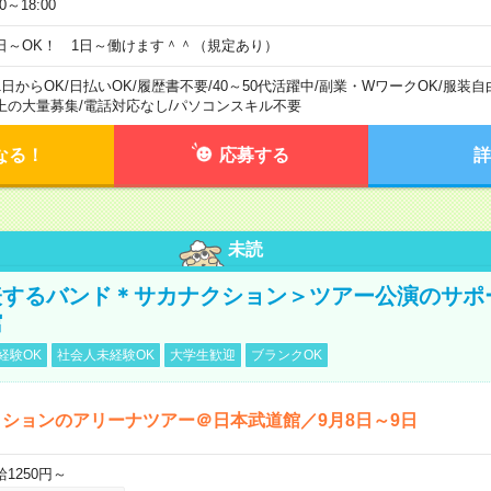
00～18:00
日～OK！ 1日～働けます＾＾（規定あり）
1日からOK
/
日払いOK
/
履歴書不要
/
40～50代活躍中
/
副業・WワークOK
/
服装自
上の大量募集
/
電話対応なし
/
パソコンスキル不要
なる！
応募する
詳
未読
表するバンド＊サカナクション＞ツアー公演のサポ
館
経験OK
社会人未経験OK
大学生歓迎
ブランクOK
ションのアリーナツアー＠日本武道館／9月8日～9日
給1250円～