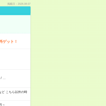
掲載日：2026.08.07
料ゲット！
/
…
:00 など こちら以外の時
月～