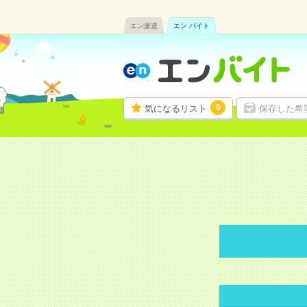
エン派遣
エン バイト
0
気になるリスト
保存した希