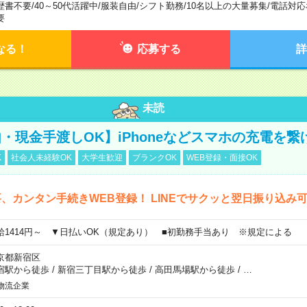
歴書不要
/
40～50代活躍中
/
服装自由
/
シフト勤務
/
10名以上の大量募集
/
電話対応
要
なる！
応募する
詳
未読
・現金手渡しOK】iPhoneなどスマホの充電を繋
K
社会人未経験OK
大学生歓迎
ブランクOK
WEB登録・面接OK
、カンタン手続きWEB登録！ LINEでサクッと翌日振り込み
給1414円～ ▼日払いOK（規定あり） ■初勤務手当あり ※規定による
京都新宿区
宿駅から徒歩
/
新宿三丁目駅から徒歩
/
高田馬場駅から徒歩
/
…
物流企業