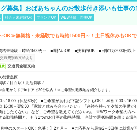
グ募集】おばあちゃんのお散歩付き添いも仕事の
K
社会人未経験OK
ブランクOK
WEB登録・面接OK
～OK≫無資格・未経験でも時給1500円～！土日祝休みもOK
資格未経験：時給1500円～ ■週払いOK ■扶養内OK ■日収1万2000円以上
交通費別途支給あり
交通費全額支給
通費
京都豊島区
鴨駅
/
目白駅
/
北池袋駅
/
…
≪自宅からドアtoドアで30分以内！≫ご希望の勤務地を紹介します。
00～18:00（休憩60分） ■ご希望があれば下記シフトもOK！ 早番 7:00～16:00 遅
勤 16:30～翌9:30 「家族と休みを合わせたい」 「余裕を持って夕飯の準備
業はしたくない」 など、ご希望を教えてくださいね。 ※Wワーク希望の方へ
する勤務時間と、もう1つのお仕事の勤務時間。 合計で週40時間を超える場
8月中のスタートOK！急募！】2カ月～ ■ご応募から最短2～3日後に就業が