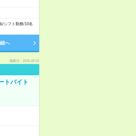
由
/
シフト勤務
/
10名
細へ
掲載日：2026.08.03
ートバイト