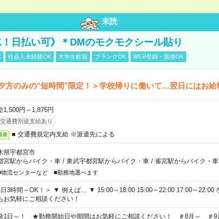
未読
K！日払い可》＊DMのモクモクシール貼り
K
社会人未経験OK
大学生歓迎
ブランクOK
WEB登録・面接OK
夕方のみの“短時間”限定！＞学校帰りに働いて…翌日にはお給
1,500円～1,875円
交通費別途支給あり
■ 交通費規定内支給 ※派遣先による
通費
木県宇都宮市
都宮駅からバイク・車
/
東武宇都宮駅からバイク・車
/
雀宮駅からバイク・車
■物流センターなど ■勤務地選べます
日3時間～OK！＞ ▼ 例えば… ▼ 15:00～18:00 15:00～22:00 17:00～22
もお気軽にご相談ください！
発1日～！ ★勤務開始日や期間はお気軽にご相談ください！ ＃8月～ ＃9