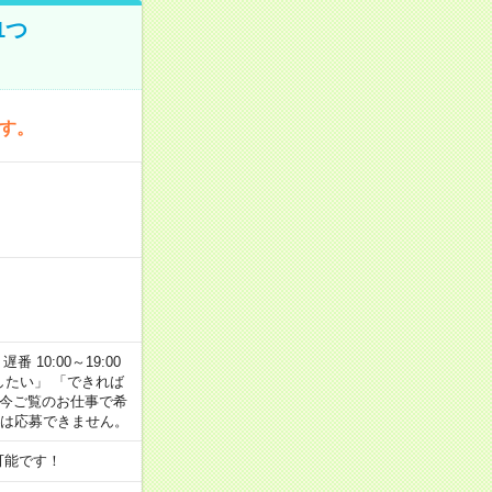
1つ
です。
番 10:00～19:00
がしたい」 「できれば
 今ご覧のお仕事で希
合は応募できません。
可能です！