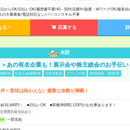
1日からOK
/
日払いOK
/
履歴書不要
/
40～50代活躍中
/
副業・WワークOK
/
服装自
上の大量募集
/
電話対応なし
/
パソコンスキル不要
なる！
応募する
詳
未読
！＞あの有名企業も！展示会や株主総会のお手伝い
経験OK
社会人未経験OK
大学生歓迎
ブランクOK
WEB登録・面接OK
案件＞普段は味わえない貴重な体験が満載！
日給16,840円～ ■日払いOK ■実働3時間5,120円のお仕事あります！
交通費別途支給あり
一部支給
通費