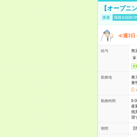
【オープニン
派遣
職種未経験O
≪週3日
無
給与
交
東
勤務地
巣
9:
勤務時間
夜
残
望
【
期間