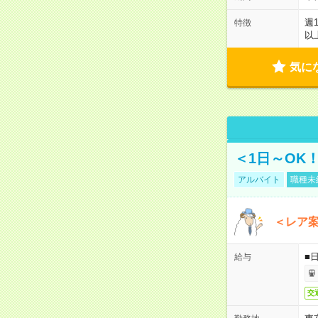
週
特徴
以
気に
＜1日～OK
アルバイト
職種未
＜レア
■
給与
交