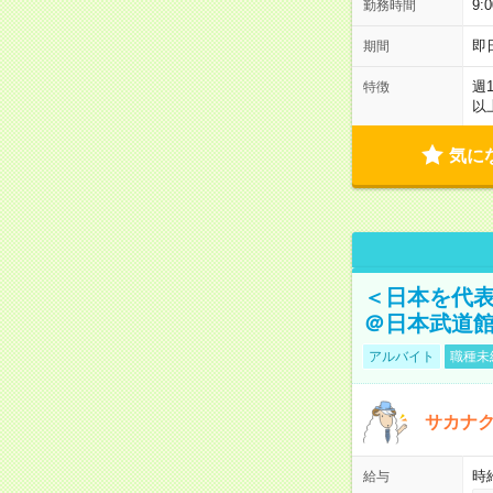
9:
勤務時間
即
期間
週
特徴
以
気に
＜日本を代
＠日本武道
アルバイト
職種未
サカナク
時
給与