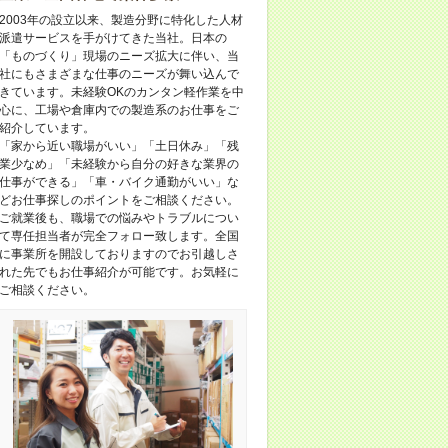
2003年の設立以来、製造分野に特化した人材
派遣サービスを手がけてきた当社。日本の
「ものづくり」現場のニーズ拡大に伴い、当
社にもさまざまな仕事のニーズが舞い込んで
きています。未経験OKのカンタン軽作業を中
心に、工場や倉庫内での製造系のお仕事をご
紹介しています。
「家から近い職場がいい」「土日休み」「残
業少なめ」「未経験から自分の好きな業界の
仕事ができる」「車・バイク通勤がいい」な
どお仕事探しのポイントをご相談ください。
ご就業後も、職場での悩みやトラブルについ
て専任担当者が完全フォロー致します。全国
に事業所を開設しておりますのでお引越しさ
れた先でもお仕事紹介が可能です。お気軽に
ご相談ください。