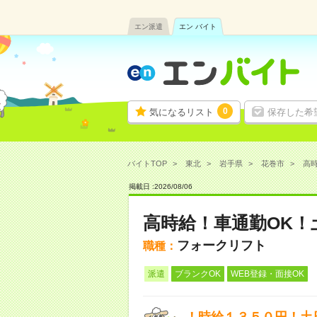
エン派遣
エン バイト
0
気になるリスト
保存した希
バイトTOP
東北
岩手県
花巻市
高時
掲載日 :
2026
/
08
/
06
高時給！車通勤OK
フォークリフト
職種：
派遣
ブランクOK
WEB登録・面接OK
！時給１３５０円！土