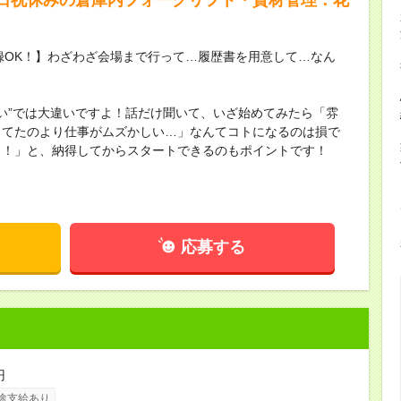
録OK！】わざわざ会場まで行って…履歴書を用意して…なん
ない”では大違いですよ！話だけ聞いて、いざ始めてみたら「雰
してたのより仕事がムズかしい…」なんてコトになるのは損で
し！」と、納得してからスタートできるのもポイントです！
応募する
円
途支給あり