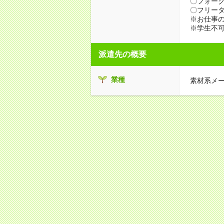
〇フォーク
〇フリータ
※お仕事の
※学生不
派遣先の概要
業種
素材系メ