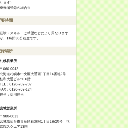
ります）
※来場登録の場合※
所要時間
経験・スキル・ご希望などにより異なります
が、1時間30分程度です。
登録場所
札幌営業所
〒060-0042
北海道札幌市中央区大通西1丁目14番地2号
桂和大通ビル50 6階
TEL：0120-709-707
FAX：0120-709-124
担当：採用担当
宮城営業所
〒980-0013
宮城県仙台市青葉区花京院1丁目1番20号 花
京院スクエア13階