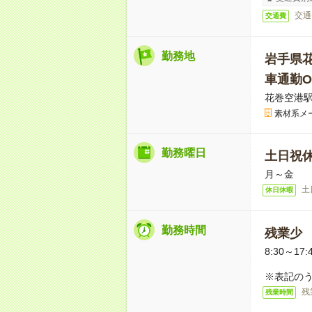
交通
交通費
勤務地
岩手県
車通勤O
花巻空港駅
素材系メ
勤務曜日
土日祝
月～金
土
休日休暇
勤務時間
残業少
8:30～17:
※表記のう
残
残業時間