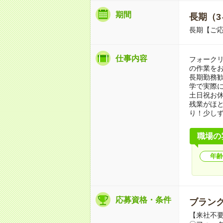
期間
長期（3
長期【ご応
仕事内容
フォーク
の作業をお
長期勤務
学で実際
土日祝お
残業がほ
り！少し
職場の
年齢
応募資格・条件
ブランク
【来社不要