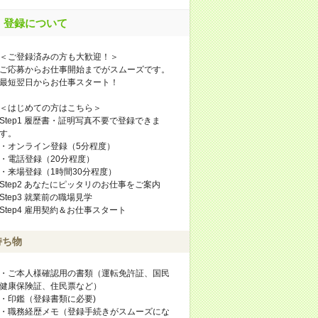
登録について
＜ご登録済みの方も大歓迎！＞
ご応募からお仕事開始までがスムーズです。
最短翌日からお仕事スタート！
＜はじめての方はこちら＞
Step1 履歴書・証明写真不要で登録できま
す。
・オンライン登録（5分程度）
・電話登録（20分程度）
・来場登録（1時間30分程度）
Step2 あなたにピッタリのお仕事をご案内
Step3 就業前の職場見学
Step4 雇用契約＆お仕事スタート
持ち物
・ご本人様確認用の書類（運転免許証、国民
健康保険証、住民票など）
・印鑑（登録書類に必要)
・職務経歴メモ（登録手続きがスムーズにな