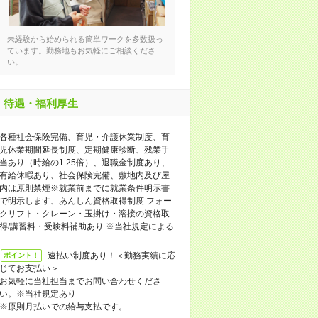
未経験から始められる簡単ワークを多数扱っ
ています。勤務地もお気軽にご相談くださ
い。
待遇・福利厚生
各種社会保険完備、育児・介護休業制度、育
児休業期間延長制度、定期健康診断、残業手
当あり（時給の1.25倍）、退職金制度あり、
有給休暇あり、社会保険完備、敷地内及び屋
内は原則禁煙※就業前までに就業条件明示書
で明示します、あんしん資格取得制度 フォー
クリフト・クレーン・玉掛け・溶接の資格取
得/講習料・受験料補助あり ※当社規定による
速払い制度あり！＜勤務実績に応
ポイント！
じてお支払い＞
お気軽に当社担当までお問い合わせくださ
い。※当社規定あり
※原則月払いでの給与支払です。