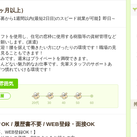
ヶ月以上）
募から1週間以内(最短2日目)のスピード就業が可能】即日～
リフトを使用し、住宅の窓枠に使用する樹脂等の資材管理など
願いします。(派遣)
歓迎！腰を据えて働きたい方にぴったりの環境です！職場の見
に見ることもできます！
休みです。週末はプライベートを満喫できます。
とんどない魅力的なお仕事です。先輩スタッフのサポートあ
ずつ慣れていける環境です！
雰囲気
層
20代
30
40
50
60
OK / 履歴書不要 / WEB登録・面接OK
、WEB登録OK！】