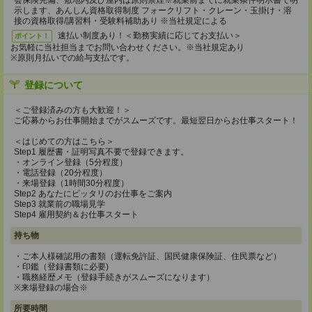
会保険完備、敷地内及び屋内は原則禁煙※就業前までに就業条件明示書で明
示します、あんしん資格取得制度 フォークリフト・クレーン・玉掛け・溶
接の資格取得/講習料・受験料補助あり ※当社規定による
速払い制度あり！＜勤務実績に応じてお支払い＞
ポイント！
お気軽に当社担当までお問い合わせください。※当社規定あり
※原則月払いでの給与支払です。
登録について
＜ご登録済みの方も大歓迎！＞
ご応募からお仕事開始までがスムーズです。最短翌日からお仕事スタート！
＜はじめての方はこちら＞
Step1 履歴書・証明写真不要で登録できます。
・オンライン登録（5分程度）
・電話登録（20分程度）
・来場登録（1時間30分程度）
Step2 あなたにピッタリのお仕事をご案内
Step3 就業前の職場見学
Step4 雇用契約＆お仕事スタート
持ち物
・ご本人様確認用の書類（運転免許証、国民健康保険証、住民票など）
・印鑑（登録書類に必要)
・職務経歴メモ（登録手続きがスムーズになります）
※来場登録の場合※
所要時間