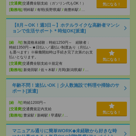
[交通費]
交通費全額支給（ガソリン代もOK！）
気になる！
[勤務地]
明科駅
/
有明(長野県)駅
/
南豊科駅
/
…
【8月～OK！週3日～】ホテルライクな高齢者マンシ
ョンで生活サポート＊時短OK[派遣]
[給 与]
無資格未経験：時給1250円～ 経験者：
時給1350円～★日払い／週払い制度あり（月払い
も選べます）※稼働開始時は手続き完了次第のお支
払いとなります。
気になる！
[交通費]
交通費全額支給※規定有
[勤務地]
新発田駅
/
佐々木駅
/
月岡(新潟県)駅
/
…
年齢不問！速払いOK｜少人数施設で料理や掃除のサ
ポート[派遣]
[給 与]
時給1200円～
[交通費]
交通費規定内支給
気になる！
[勤務地]
豊栄駅
/
新崎駅
/
早通駅
/
…
マニュアル通りに簡単WORK◆未経験から好きな時