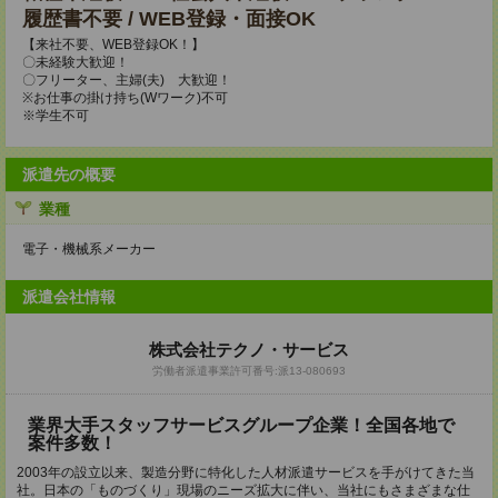
履歴書不要 / WEB登録・面接OK
【来社不要、WEB登録OK！】
〇未経験大歓迎！
〇フリーター、主婦(夫) 大歓迎！
※お仕事の掛け持ち(Wワーク)不可
※学生不可
派遣先の概要
業種
電子・機械系メーカー
派遣会社情報
株式会社テクノ・サービス
労働者派遣事業許可番号:派13-080693
業界大手スタッフサービスグループ企業！全国各地で
案件多数！
2003年の設立以来、製造分野に特化した人材派遣サービスを手がけてきた当
社。日本の「ものづくり」現場のニーズ拡大に伴い、当社にもさまざまな仕