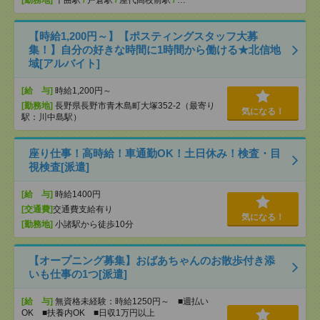
[勤務地]
千曲駅
/
戸倉駅
/
屋代高校前駅
/
…
【時給1,200円～】【ポスティングスタッフ大募
集！】自分の好きな時間に1時間から働ける★北信地
域[アルバイト]
[給 与]
時給1,200円～
[勤務地]
長野県長野市青木島町大塚352-2（最寄り
気になる！
駅：川中島駅）
座り仕事！高時給！車通勤OK！土日休み！検査・目
視検査[派遣]
[給 与]
時給1400円
[交通費]
交通費支給有り
気になる！
[勤務地]
小諸駅から徒歩10分
【オープニング募集】おばあちゃんのお散歩付き添
いも仕事の1つ[派遣]
[給 与]
無資格未経験：時給1250円～ ■週払い
OK ■扶養内OK ■日収1万円以上