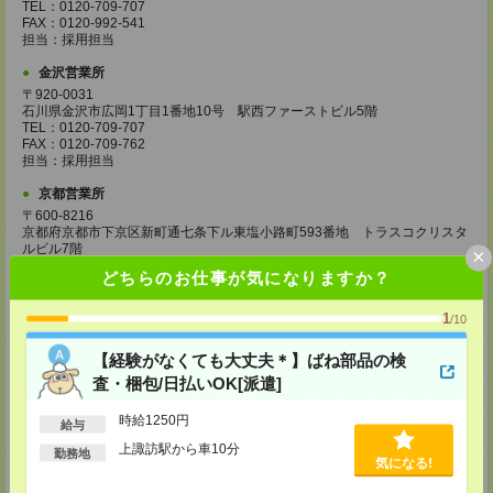
TEL：0120-709-707
FAX：0120-992-541
担当：採用担当
金沢営業所
〒920-0031
石川県金沢市広岡1丁目1番地10号 駅西ファーストビル5階
TEL：0120-709-707
FAX：0120-709-762
担当：採用担当
京都営業所
〒600-8216
京都府京都市下京区新町通七条下ル東塩小路町593番地 トラスコクリスタ
ルビル7階
×
TEL：0120-709-707
どちらのお仕事が気になりますか？
FAX：0120-709-751
担当：採用担当
1
/10
大阪営業所
〒530-0017
【経験がなくても大丈夫＊】ばね部品の検
大阪府大阪市北区角田町8番1号 大阪梅田ツインタワーズ・ノース34階
査・梱包/日払いOK[派遣]
TEL：0120-995-985
FAX：0120-992-568
担当：採用担当
時給1250円
給与
上諏訪駅から車10分
神戸営業所
勤務地
気になる!
〒650-0044
兵庫県神戸市中央区東川崎町1丁目3番3号 神戸ハーバーランドセンタービ