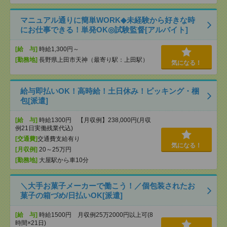
マニュアル通りに簡単WORK◆未経験から好きな時
にお仕事できる！単発OK◎試験監督[アルバイト]
[給 与]
時給1,300円～
[勤務地]
長野県上田市天神（最寄り駅：上田駅）
気になる！
給与即払いOK！高時給！土日休み！ピッキング・梱
包[派遣]
[給 与]
時給1300円 【月収例】238,000円(月収
例21日実働残業代込)
[交通費]
交通費支給有り
気になる！
[月収例]
20～25万円
[勤務地]
大屋駅から車10分
＼大手お菓子メーカーで働こう！／個包装されたお
菓子の箱づめ/日払いOK[派遣]
[給 与]
時給1500円 月収例25万2000円以上可(8
時間×21日)