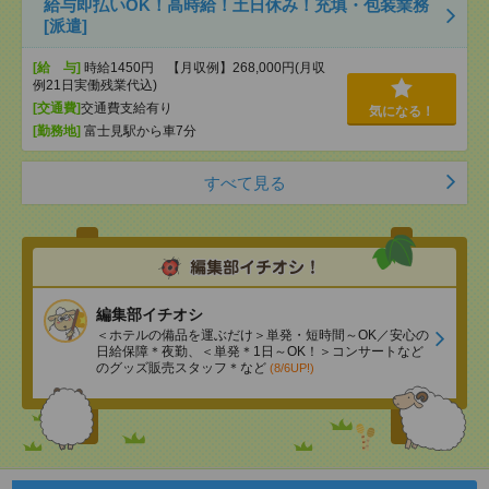
給与即払いOK！高時給！土日休み！充填・包装業務
[派遣]
[給 与]
時給1450円 【月収例】268,000円(月収
例21日実働残業代込)
[交通費]
交通費支給有り
気になる！
[勤務地]
富士見駅から車7分
すべて見る
編集部イチオシ
＜ホテルの備品を運ぶだけ＞単発・短時間～OK／安心の
日給保障＊夜勤、＜単発＊1日～OK！＞コンサートなど
のグッズ販売スタッフ＊など
(8/6UP!)