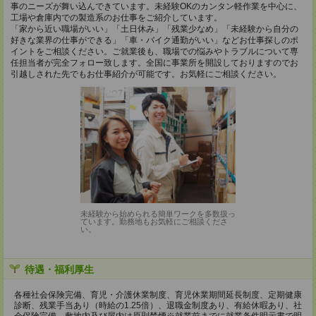
事のニーズが舞い込んできています。未経験OKのカンタン軽作業を中心に、
工場や倉庫内での製造系のお仕事をご紹介しています。
「家から近い職場がいい」「土日休み」「残業少なめ」「未経験から自分の
好きな業界の仕事ができる」「車・バイク通勤がいい」などお仕事探しのポ
イントをご相談ください。ご就業後も、職場での悩みやトラブルについて専
任担当者が完全フォロー致します。全国に事業所を開設しておりますのでお
引越しされた先でもお仕事紹介が可能です。お気軽にご相談ください。
未経験から始められる簡単ワークを多数扱っ
ています。勤務地もお気軽にご相談くださ
い。
待遇・福利厚生
各種社会保険完備、育児・介護休業制度、育児休業期間延長制度、定期健康
診断、残業手当あり（時給の1.25倍）、退職金制度あり、有給休暇あり、社