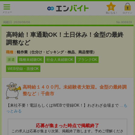
0
メニュー
気になる！
ログイン
掲載日 :2026
/
08
/
06
No.906929
高時給！車通勤OK！土日休み！金型の最終
調整など
職種：
軽作業（仕分け・ピッキング・検品、商品管理）
派遣
職種未経験OK
社会人未経験OK
ブランクOK
WEB登録・面接OK
高時給１４００円。未経験者大歓迎。金型の最終調
整など：千曲市
【来社不要！電話もしくはWEBで登録OK！】わざわざ会場まで
...も
っとみる
応募が集まった時点で掲載終了
この求人は応募が集まり次第、掲載終了致します。予めご理解くださ