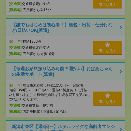
[交通費]
交通費規定内支給
気になる！
[勤務地]
広丘駅から車15分
【誰でもはじめは初心者！】梱包・出荷・仕分けな
ど/日払いOK[派遣]
[給 与]
時給1250円
[交通費]
交通費規定内支給
気になる！
[勤務地]
広丘駅から徒歩10分
【毎週お給料振り込み可能＊週払い】おばあちゃん
の生活サポート[派遣]
[給 与]
無資格未経験：時給1250円～ 経験者：
時給1350円～ ★日払い／週払い制度あり（月払
いも選べます）※稼働開始時は手続き完了次第のお
支払いとなります。
気になる！
[交通費]
交通費支給※規定有
[勤務地]
西新発田駅
/
中浦駅
/
加治駅
新潟市東区【週3日～】ホテルライクな高齢者マンシ