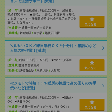
ョンで生活サポート[派遣]
[給 与]
無資格未経験：時給1250円～ 経験者：
時給1350円～ ★日払い／週払い制度あり（月払
いも選べます）※稼働開始時は手続き完了次第のお
支払いとなります。
気になる！
[交通費]
交通費全額支給※規定有
[勤務地]
東新潟駅
/
大形駅
/
越後石山駅
＼即払いＯＫ／即日勤務ＯＫ＊仕分け・箱詰めなど
人気の軽作業！[派遣]
[給 与]
時給1100円～1500円 ★Wワーク不可
[交通費]
交通費全額支給
気になる！
[勤務地]
越後石山駅
/
東新潟駅
/
大形駅
≪ジモトで時短！！≫近所の施設で身の回りのお手
伝いなど[派遣]
[給 与]
無資格未経験：時給1250円～ ■週払い
OK ■扶養内OK
[交通費]
交通費全額支給（ガソリン代もOK！）
気になる！