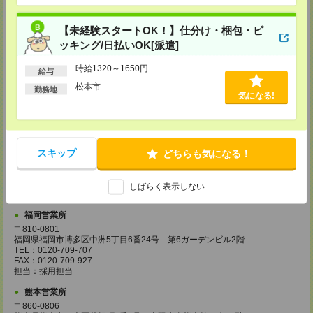
ル18階
TEL：0120-995-984
【未経験スタートOK！】仕分け・梱包・ピ
FAX：0120-709-785
担当：採用担当
ッキング/日払いOK[派遣]
広島営業所
時給1320～1650円
給与
〒730-0031
広島県広島市中区紙屋町2丁目1番地22号 広島興銀ビル11階
松本市
勤務地
気になる!
TEL：0120-709-707
FAX：0120-934-504
担当：採用担当
松山営業所
スキップ
〒790-0003
どちらも気になる！
愛媛県松山市三番町7丁目1番地21号 ジブラルタ生命松山ビル8階
TEL：0120-709-707
FAX：0120-709-890
しばらく表示しない
担当：採用担当
福岡営業所
〒810-0801
福岡県福岡市博多区中洲5丁目6番24号 第6ガーデンビル2階
TEL：0120-709-707
FAX：0120-709-927
担当：採用担当
熊本営業所
〒860-0806