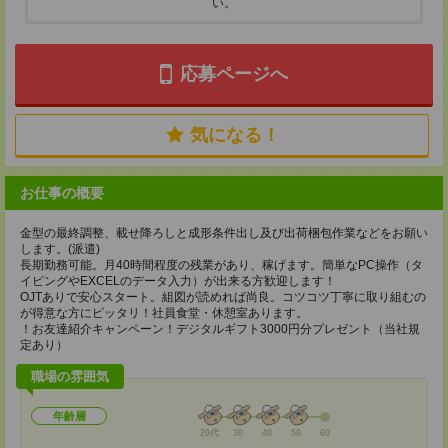
い。
応募ページへ
気になる！
お仕事の概要
金型の最終調整、載せ降ろしと成形条件出し及び出荷梱包作業などをお願い
します。(派遣)
長期勤務可能。月40時間程度の残業があり、稼げます。簡単なPC操作（タ
イピングやEXCELのデータ入力）が出来る方歓迎します！
OJTありで安心スタート。組図が読めれば尚良。コツコツ丁寧に取り組むの
が得意な方にピッタリ！社員食堂・休憩室あります。
！お友達紹介キャンペーン！デジタルギフト3000円分プレゼント（当社規
定あり）
職場の雰囲気
年齢層
20代
30
40
50
60