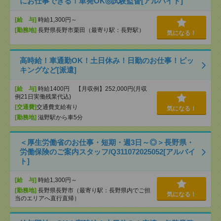
にお仕事できる！単発OK◎試験監督[アルバイト]
[給 与]
時給1,300円～
[勤務地]
長野県長野市栗田（最寄り駅：長野駅）
気になる！
高時給！車通勤OK！土日休み！日勤のお仕事！ピッ
キングなど[派遣]
[給 与]
時給1400円 【月収例】252,000円(月収
例21日実働残業代込)
[交通費]
交通費支給有り
気になる！
[勤務地]
滋野駅から車5分
＜厚生労働省のお仕事・短期・週3日～◎＞長野県・
労働保険のご案内スタッフ/Q311072025052[アルバイ
ト]
[給 与]
時給1,300円～
[勤務地]
長野県長野市（最寄り駅：長野県内でご担
気になる！
当のエリアへ直行直帰）