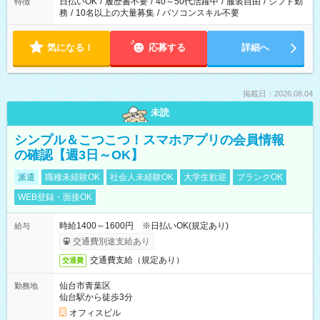
日払いOK
/
履歴書不要
/
40～50代活躍中
/
服装自由
/
シフト勤
特徴
務
/
10名以上の大量募集
/
パソコンスキル不要
気になる！
応募する
詳細へ
掲載日：2026.08.04
未読
シンプル＆こつこつ！スマホアプリの会員情報
の確認【週3日～OK】
派遣
職種未経験OK
社会人未経験OK
大学生歓迎
ブランクOK
WEB登録・面接OK
時給1400～1600円 ※日払いOK(規定あり)
給与
交通費別途支給あり
交通費支給（規定あり）
交通費
仙台市青葉区
勤務地
仙台駅から徒歩3分
オフィスビル