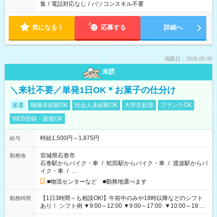
集
/
電話対応なし
/
パソコンスキル不要
気になる！
応募する
詳細へ
掲載日：2026.08.05
未読
＼来社不要／単発1日OK＊お菓子の仕分け
派遣
職種未経験OK
社会人未経験OK
大学生歓迎
ブランクOK
WEB登録・面接OK
時給1,500円～1,875円
給与
宮城県石巻市
勤務地
石巻駅からバイク・車
/
蛇田駅からバイク・車
/
渡波駅からバ
イク・車
/
…
■物流センターなど ■勤務地選べます
【1日3時間～も相談OK!】午前中のみや18時以降などのシフト
勤務時間
あり！ シフト例 ▼9:00～12:00 ▼9:00～17:00 ▼10:00～19:00
▼18:00～21:00