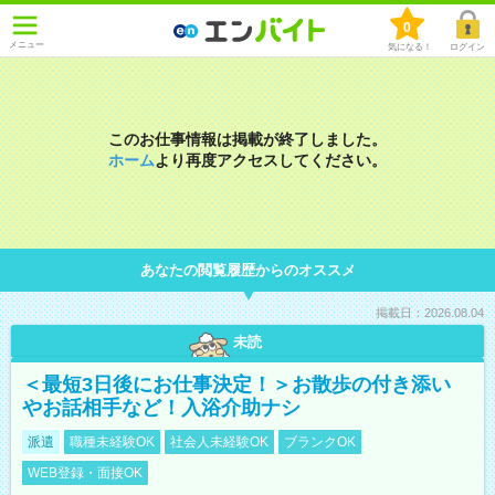
0
メニュー
気になる！
ログイン
このお仕事情報は掲載が終了しました。
ホーム
より再度アクセスしてください。
あなたの閲覧履歴からのオススメ
掲載日：2026.08.04
未読
＜最短3日後にお仕事決定！＞お散歩の付き添い
やお話相手など！入浴介助ナシ
派遣
職種未経験OK
社会人未経験OK
ブランクOK
WEB登録・面接OK