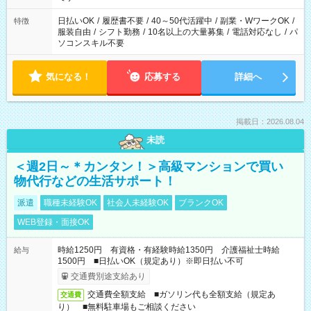
日払いOK
/
履歴書不要
/
40～50代活躍中
/
副業・WワークOK
/
特徴
服装自由
/
シフト勤務
/
10名以上の大量募集
/
電話対応なし
/
パ
ソコンスキル不要
気になる！
応募する
詳細へ
掲載日：2026.08.04
未読
＜週2日～＊カンタン！＞高級マンションで買い
物代行などの生活サポート！
派遣
職種未経験OK
社会人未経験OK
ブランクOK
WEB登録・面接OK
時給1250円 有資格・有経験時給1350円 介護福祉士時給
給与
1500円 ■日払いOK（規定あり）※即日払い不可
交通費別途支給あり
交通費全額支給 ■ガソリン代も全額支給（規定あ
交通費
り） ■無料駐車場もご相談ください