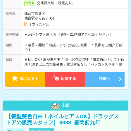
交通費支給（規定あり）
交通費
仙台市青葉区
勤務地
仙台駅から徒歩3分
オフィスビル
▼5h～シフト選べる ＊9時～21時間でご相談ください！
勤務時間
＜急募＞開始日相談～まずはお試し短期 ＊長期もご紹介可能
期間
です！
日払いOK
/
履歴書不要
/
40～50代活躍中
/
服装自由
/
シフト勤
特徴
務
/
10名以上の大量募集
/
電話対応なし
/
パソコンスキル不要
気になる！
応募する
詳細へ
未読
【髪型髪色自由！ネイルピアスOK】ドラッグス
トアの販売スタッフ│_6388_盛岡前九年