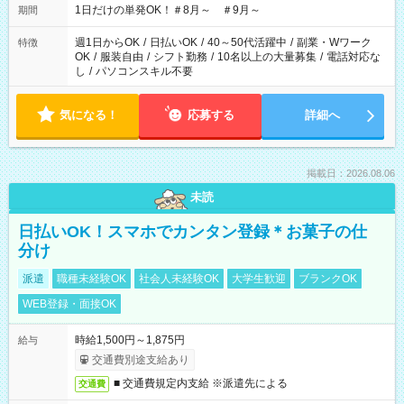
1日だけの単発OK！＃8月～ ＃9月～
期間
週1日からOK
/
日払いOK
/
40～50代活躍中
/
副業・Wワーク
特徴
OK
/
服装自由
/
シフト勤務
/
10名以上の大量募集
/
電話対応な
し
/
パソコンスキル不要
気になる！
応募する
詳細へ
掲載日：2026.08.06
未読
日払いOK！スマホでカンタン登録＊お菓子の仕
分け
派遣
職種未経験OK
社会人未経験OK
大学生歓迎
ブランクOK
WEB登録・面接OK
時給1,500円～1,875円
給与
交通費別途支給あり
■ 交通費規定内支給 ※派遣先による
交通費