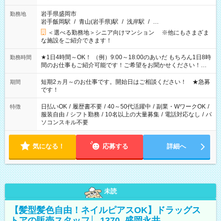
岩手県盛岡市
勤務地
岩手飯岡駅
/
青山(岩手県)駅
/
浅岸駅
/
…
＜選べる勤務地＞シニア向けマンション ※他にもさまざま
な施設をご紹介できます！
★1日4時間～OK！ （例）9:00～18:00のあいだ もちろん1日8時
勤務時間
間のお仕事もご紹介可能です！ご希望をお聞かせください！★
家庭の都合でお休みが必要な場合も遠慮なくご相談ください。
※週最低15時間以上の勤務が必要です
短期2ヵ月～のお仕事です。開始日はご相談ください！ ★急募
期間
です！
日払いOK
/
履歴書不要
/
40～50代活躍中
/
副業・WワークOK
/
特徴
服装自由
/
シフト勤務
/
10名以上の大量募集
/
電話対応なし
/
パ
ソコンスキル不要
気になる！
応募する
詳細へ
未読
【髪型髪色自由！ネイルピアスOK】ドラッグス
トアの販売スタッフ│_1370_盛岡永井