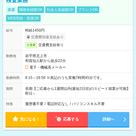
検査業務
派遣
職種未経験OK
社会人未経験OK
ブランクOK
WEB登録・面接OK
時給1450円
給与
交通費別途支給あり
交通費支給有り
交通費
岩手県北上市
勤務地
和賀仙人駅から徒歩22分
電子・機械系メーカー
8:15～16:50 ※表記のうち実働7時間45分です。
勤務時間
長期【ご応募から1週間以内(最短2日目)のスピード就業が可能】
期間
即日～
履歴書不要
/
電話対応なし
/
パソコンスキル不要
特徴
気になる！
応募する
詳細へ