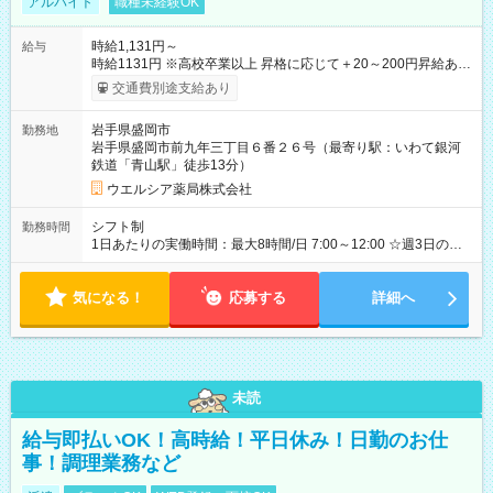
アルバイト
職種未経験OK
時給1,131円～
給与
時給1131円 ※高校卒業以上 昇格に応じて＋20～200円昇給あり
（大学生は＋20円まで） ※高校生は対象外 試用期間あり：入社
交通費別途支給あり
日から3ヶ月間／本採用と待遇は変わりません。 【試用期間】試
用期間あり 試用期間の長さ：3ヶ月 雇用形態、給与は本採用時
岩手県盛岡市
勤務地
と同じです。
岩手県盛岡市前九年三丁目６番２６号（最寄り駅：いわて銀河
鉄道「青山駅」徒歩13分）
ウエルシア薬局株式会社
シフト制
勤務時間
1日あたりの実働時間：最大8時間/日 7:00～12:00 ☆週3日の勤
務 7:00～15:00 ☆週2日の勤務
気になる！
応募する
詳細へ
未読
給与即払いOK！高時給！平日休み！日勤のお仕
事！調理業務など