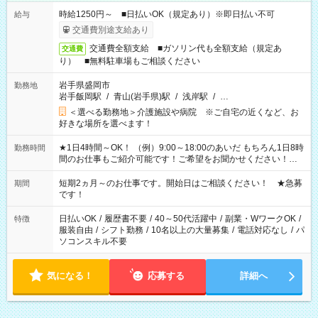
時給1250円～ ■日払いOK（規定あり）※即日払い不可
給与
交通費別途支給あり
交通費全額支給 ■ガソリン代も全額支給（規定あ
交通費
り） ■無料駐車場もご相談ください
岩手県盛岡市
勤務地
岩手飯岡駅
/
青山(岩手県)駅
/
浅岸駅
/
…
＜選べる勤務地＞介護施設や病院 ※ご自宅の近くなど、お
好きな場所を選べます！
★1日4時間～OK！ （例）9:00～18:00のあいだ もちろん1日8時
勤務時間
間のお仕事もご紹介可能です！ご希望をお聞かせください！★
家庭の都合でお休みが必要な場合も遠慮なくご相談ください。
※週最低15時間以上の勤務が必要です
短期2ヵ月～のお仕事です。開始日はご相談ください！ ★急募
期間
です！
日払いOK
/
履歴書不要
/
40～50代活躍中
/
副業・WワークOK
/
特徴
服装自由
/
シフト勤務
/
10名以上の大量募集
/
電話対応なし
/
パ
ソコンスキル不要
気になる！
応募する
詳細へ