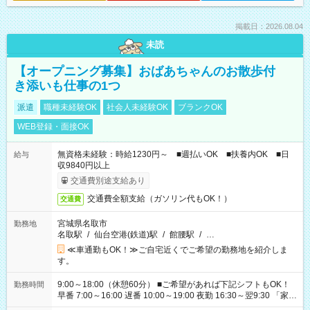
掲載日：2026.08.04
未読
【オープニング募集】おばあちゃんのお散歩付
き添いも仕事の1つ
派遣
職種未経験OK
社会人未経験OK
ブランクOK
WEB登録・面接OK
無資格未経験：時給1230円～ ■週払いOK ■扶養内OK ■日
給与
収9840円以上
交通費別途支給あり
交通費全額支給（ガソリン代もOK！）
交通費
宮城県名取市
勤務地
名取駅
/
仙台空港(鉄道)駅
/
館腰駅
/
…
≪車通勤もOK！≫ご自宅近くでご希望の勤務地を紹介しま
す。
9:00～18:00（休憩60分） ■ご希望があれば下記シフトもOK！
勤務時間
早番 7:00～16:00 遅番 10:00～19:00 夜勤 16:30～翌9:30 「家族
と休みを合わせたい」 「余裕を持って夕飯の準備がしたい」