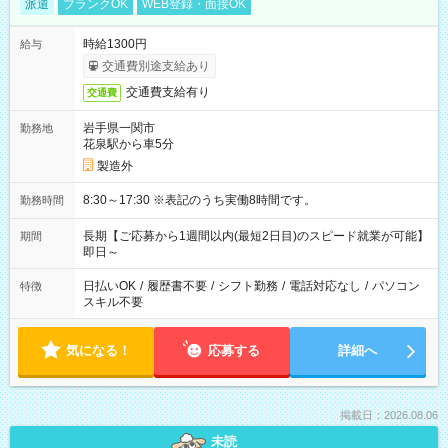
派遣
ブランクOK
WEB登録・面接OK
時給1300円
給与
交通費別途支給あり
交通費支給有り
交通費
岩手県一関市
勤務地
花泉駅から車5分
製造外
8:30～17:30 ※表記のうち実働8時間です。
勤務時間
長期【ご応募から1週間以内(最短2日目)のスピード就業が可能】
期間
即日～
日払いOK
/
履歴書不要
/
シフト勤務
/
電話対応なし
/
パソコン
特徴
スキル不要
気になる！
応募する
詳細へ
掲載日：2026.08.06
未読