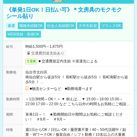
《単発1日OK！日払い可》＊文房具のモクモク
シール貼り
派遣
職種未経験OK
社会人未経験OK
大学生歓迎
ブランクOK
WEB登録・面接OK
時給1,500円～1,875円
給与
交通費別途支給あり
■ 交通費規定内支給 ※派遣先による
交通費
仙台市太白区
勤務地
南仙台駅から徒歩5分
/
長町駅から徒歩5分
/
長町南駅から徒
歩5分
/
…
■物流センターなど ■勤務地選べます
＜1日3時間～OK！＞ ▼ 例えば… ▼ 15:00～18:00 15:00～
勤務時間
22:00 17:00～22:00 など こちら以外の時間もお気軽にご相談く
ださい！
単発1日～！ ★勤務開始日や期間はお気軽にご相談くださ
期間
い！ ＃8月～ ＃9月～
週1日からOK
/
日払いOK
/
履歴書不要
/
40～50代活躍中
/
副
特徴
業・WワークOK
/
服装自由
/
シフト勤務
/
10名以上の大量募