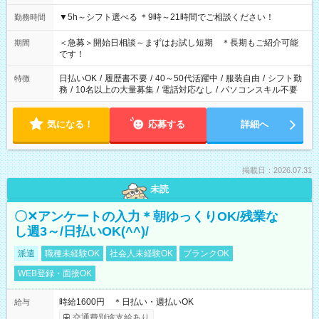
▼5h～シフト選べる ＊9時～21時間でご相談ください！
勤務時間
＜急募＞開始日相談～まずはお試し短期 ＊長期もご紹介可能
期間
です！
日払いOK
/
履歴書不要
/
40～50代活躍中
/
服装自由
/
シフト勤
特徴
務
/
10名以上の大量募集
/
電話対応なし
/
パソコンスキル不要
気になる！
応募する
詳細へ
掲載日：2026.07.31
未読
〇✕アンケートの入力＊朝ゆっくりOK/残業な
し週3～/日払いOK(^^)/
派遣
職種未経験OK
社会人未経験OK
ブランクOK
WEB登録・面接OK
時給1600円 ＊日払い・週払いOK
給与
交通費別途支給あり