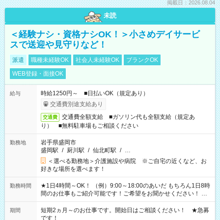
掲載日：2026.08.04
未読
＜経験ナシ・資格ナシOK！＞小さめデイサービ
スで送迎や見守りなど！
派遣
職種未経験OK
社会人未経験OK
ブランクOK
WEB登録・面接OK
時給1250円～ ■日払いOK（規定あり）
給与
交通費別途支給あり
交通費全額支給 ■ガソリン代も全額支給（規定あ
交通費
り） ■無料駐車場もご相談ください
岩手県盛岡市
勤務地
盛岡駅
/
厨川駅
/
仙北町駅
/
…
＜選べる勤務地＞介護施設や病院 ※ご自宅の近くなど、お
好きな場所を選べます！
★1日4時間～OK！ （例）9:00～18:00のあいだ もちろん1日8時
勤務時間
間のお仕事もご紹介可能です！ご希望をお聞かせください！ ★
家庭の都合でお休みが必要な場合も遠慮なくご相談ください。
※週最低15時間以上の勤務が必要です
短期2ヵ月～のお仕事です。開始日はご相談ください！ ★急募
期間
です！