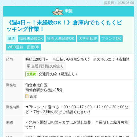
掲載日：2026.08.06
未読
《週4日～！未経験OK！》倉庫内でもくもくピ
ッキング作業！
派遣
職種未経験OK
社会人未経験OK
大学生歓迎
ブランクOK
WEB登録・面接OK
時給1200円～ ※日払いOK(規定あり) ※スキルにより応相談
給与
交通費別途支給あり
交通費支給（規定あり）
交通費
仙台市太白区
勤務地
南仙台駅から徒歩15分
倉庫
▼7h～シフト選べる ・09：00～17：00 ・12：00～20：00な
勤務時間
ど ＊7時～21時の間でご相談ください！
＜急募＞開始日相談～まずはお試し短期 ＊長期もご紹介可能
期間
です！