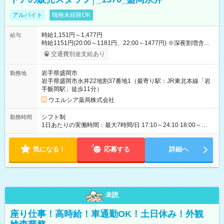
アルバイト
職種未経験OK
時給1,151円～1,477円
給与
時給1151円(20:00～1181円、22:00～1477円) ※深夜割増含む
※高校卒業以上 昇格に応じて＋20～200円昇給あり （大学生は
交通費別途支給あり
＋20円まで） ※高校生は対象外 試用期間あり：入社日から3ヶ
月間／本採用と待遇は変わりません。 【試用期間】試用期間あ
岩手県盛岡市
勤務地
り 試用期間の長さ：3ヶ月 雇用形態、給与は本採用時と同じで
岩手県盛岡市永井22地割37番地1（最寄り駅：JR東北本線「岩
す。
手飯岡駅」徒歩11分）
ウエルシア薬局株式会社
シフト制
勤務時間
1日あたりの実働時間：最大7時間/日 17:10～24:10 18:00～
24:10 20:00～24:10 ☆週4日の勤務 19:10～24:10 ☆週4日の勤
務
気になる！
応募する
詳細へ
未読
座り仕事！高時給！車通勤OK！土日休み！外観