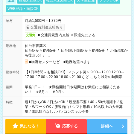
派遣
職種未経験OK
社会人未経験OK
大学生歓迎
ブランクOK
WEB登録・面接OK
時給1,500円～1,875円
給与
交通費別途支給あり
■ 交通費規定内支給 ※派遣先による
交通費
仙台市青葉区
勤務地
仙台駅から徒歩5分
/
仙台(地下鉄)駅から徒歩5分
/
北仙台駅か
ら徒歩5分
/
…
■物流センターなど ■勤務地選べます
【1日3時間～も相談OK!】 ＜シフト例＞ 9:00～12:00 12:00～
勤務時間
17:00 17:00～22:00 18:00～21:00 など こちら以外の時間帯も
お気軽にご相談ください！
単発1日～！ ★勤務開始日や期間はお気軽にご相談くださ
期間
い！ ＃8月～ ＃9月～
週1日からOK
/
日払いOK
/
履歴書不要
/
40～50代活躍中
/
副
特徴
業・WワークOK
/
服装自由
/
シフト勤務
/
10名以上の大量募
集
/
電話対応なし
/
パソコンスキル不要
気になる！
応募する
詳細へ