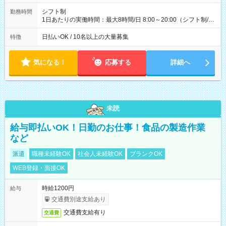
配達×25日勤務(月休み) 【試用期間】試用期間なし
シフト制
勤務時間
1日あたりの実働時間：最大8時間/日 8:00～20:00（シフト制/実
働8時間） ※週5日勤務（場所次第では週4も有り） ※配達状況
によって時間外での勤務可能性有り ※案件により多少の前後あ
日払いOK / 10名以上の大量募集
特徴
り ※配達が完了次第、帰社OKです
気になる！
応募する
詳細へ
未読
給与即払いOK！日勤のお仕事！食品の製造作業
など
派遣
職種未経験OK
社会人未経験OK
ブランクOK
WEB登録・面接OK
時給1200円
給与
交通費別途支給あり
交通費支給有り
交通費