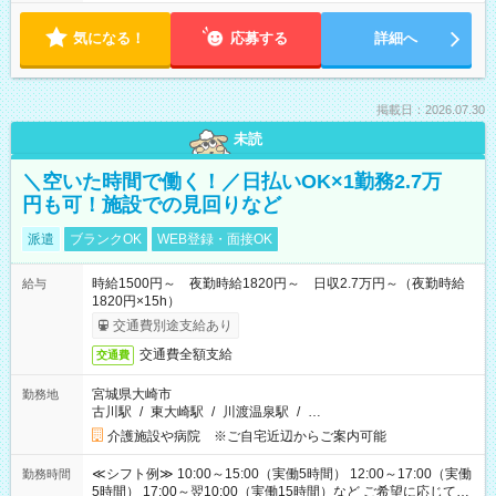
気になる！
応募する
詳細へ
掲載日：2026.07.30
未読
＼空いた時間で働く！／日払いOK×1勤務2.7万
円も可！施設での見回りなど
派遣
ブランクOK
WEB登録・面接OK
時給1500円～ 夜勤時給1820円～ 日収2.7万円～（夜勤時給
給与
1820円×15h）
交通費別途支給あり
交通費全額支給
交通費
宮城県大崎市
勤務地
古川駅
/
東大崎駅
/
川渡温泉駅
/
…
介護施設や病院 ※ご自宅近辺からご案内可能
≪シフト例≫ 10:00～15:00（実働5時間） 12:00～17:00（実働
勤務時間
5時間） 17:00～翌10:00（実働15時間）など ご希望に応じて、