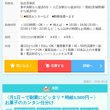
仙台市泉区
勤務地
泉中央駅から徒歩5分
/
八乙女駅から徒歩5分
/
黒松(宮城県)駅
から徒歩5分
■物流センターなど ■勤務地選べます
＜1日3時間～OK！＞ ▼ 例えば… ▼ 15:00～18:00 15:00～
勤務時間
22:00 17:00～22:00 など こちら以外の時間もお気軽にご相談く
ださい！
1日だけの単発OK！ ＃8月～ ＃9月～
期間
週1日からOK
/
日払いOK
/
履歴書不要
/
40～50代活躍中
/
副
特徴
業・WワークOK
/
服装自由
/
シフト勤務
/
10名以上の大量募
集
/
電話対応なし
/
パソコンスキル不要
気になる！
応募する
詳細へ
掲載日：2026.08.06
未読
〈月1日～で副業にピッタリ＊時給1,500円～〉
お菓子のカンタン仕分け