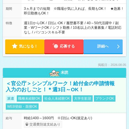
働く時間は調整できます！ お気軽に担当へ相談ください！
3ヵ月までの短期 ※職場が気に入れば、長期もOK！ ★急募！
期間
即日勤務もOK！
週1日からOK
/
日払いOK
/
履歴書不要
/
40～50代活躍中
/
副
特徴
業・WワークOK
/
シフト勤務
/
10名以上の大量募集
/
電話対応
なし
/
パソコンスキル不要
気になる！
応募する
詳細へ
掲載日：2026.08.05
未読
＜官公庁＞シンプルワーク！給付金の申請情報
入力のおしごと！＊週3日～OK！
派遣
職種未経験OK
社会人未経験OK
大学生歓迎
ブランクOK
WEB登録・面接OK
時給1400～1600円 ※日払いOK(規定あり)
給与
交通費別途支給あり