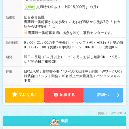
交通時支給あり（上限15,000円まで/月）
交通費
仙台市青葉区
勤務地
青葉通一番町駅から徒歩5分
/
あおば通駅から徒歩7分
/
仙台
駅から徒歩8分
/
…
青葉通一番町駅周辺に拠点を置く、事務センターです。
9：00～21：00の中で実働7ｈ～ ＜シフト例＞ ●終わりも早め派
勤務時間
9：00-17：00（実働7ｈ/休憩1ｈ） 9：00-18：00（実働8ｈ/休
憩1ｈ） 10：00-19：00（実働8ｈ/休憩1ｈ） ●朝ゆっくり派
11：00-20：00（実働8ｈ/休憩1ｈ） 12：00-20：00（実働7ｈ/
即日～長期（3ヶ月以上） ＊1ヶ月～お試し短期OK ＊9月～
期間
休憩1ｈ） 12：00-21：00（実働8ｈ/休憩1ｈ） 13：00-22：
など開始日ご相談OK
00（実働8ｈ/休憩1ｈ） ＊時間帯固定OK
日払いOK
/
履歴書不要
/
40～50代活躍中
/
副業・WワークOK
/
特徴
服装自由
/
シフト勤務
/
10名以上の大量募集
/
パソコンスキル
不要
気になる！
応募する
詳細へ
掲載日：2026.08.04
未読