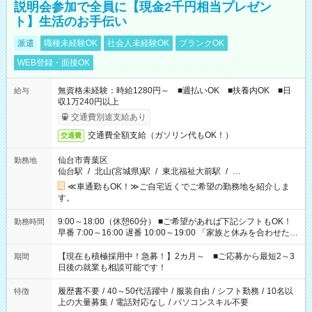
説明会参加で全員に【現金2千円相当プレゼン
ト】生活のお手伝い
派遣
職種未経験OK
社会人未経験OK
ブランクOK
WEB登録・面接OK
無資格未経験：時給1280円～ ■週払いOK ■扶養内OK ■日
給与
収1万240円以上
交通費別途支給あり
交通費全額支給（ガソリン代もOK！）
交通費
仙台市青葉区
勤務地
仙台駅
/
北山(宮城県)駅
/
東北福祉大前駅
/
…
≪車通勤もOK！≫ご自宅近くでご希望の勤務地を紹介しま
す。
9:00～18:00（休憩60分） ■ご希望があれば下記シフトもOK！
勤務時間
早番 7:00～16:00 遅番 10:00～19:00 「家族と休みを合わせた
い」 「余裕を持って夕飯の準備がしたい」 「できれば残業はし
たくない」 など、ご希望を教えてくださいね。 ※Wワーク希望
【現在も積極採用中！急募！】2カ月～ ■ご応募から最短2～3
期間
の方へ 今ご覧のお仕事で希望する勤務時間と、もう1つのお仕事
日後の就業も相談可能です！
の勤務時間。 合計で週40時間を超える場合は応募できません。
履歴書不要
/
40～50代活躍中
/
服装自由
/
シフト勤務
/
10名以
特徴
上の大量募集
/
電話対応なし
/
パソコンスキル不要