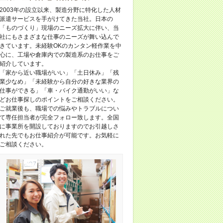
2003年の設立以来、製造分野に特化した人材
派遣サービスを手がけてきた当社。日本の
「ものづくり」現場のニーズ拡大に伴い、当
社にもさまざまな仕事のニーズが舞い込んで
きています。未経験OKのカンタン軽作業を中
心に、工場や倉庫内での製造系のお仕事をご
紹介しています。
「家から近い職場がいい」「土日休み」「残
業少なめ」「未経験から自分の好きな業界の
仕事ができる」「車・バイク通勤がいい」な
どお仕事探しのポイントをご相談ください。
ご就業後も、職場での悩みやトラブルについ
て専任担当者が完全フォロー致します。全国
に事業所を開設しておりますのでお引越しさ
れた先でもお仕事紹介が可能です。お気軽に
ご相談ください。