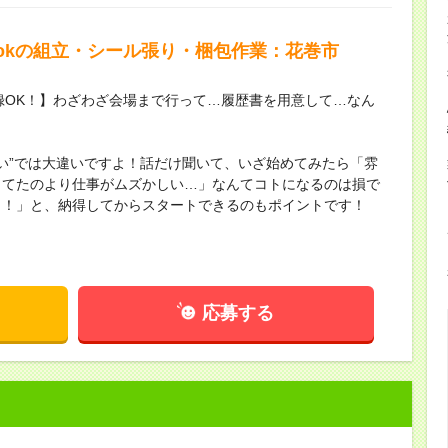
okの組立・シール張り・梱包作業：花巻市
録OK！】わざわざ会場まで行って…履歴書を用意して…なん
ない”では大違いですよ！話だけ聞いて、いざ始めてみたら「雰
してたのより仕事がムズかしい…」なんてコトになるのは損で
し！」と、納得してからスタートできるのもポイントです！
応募する