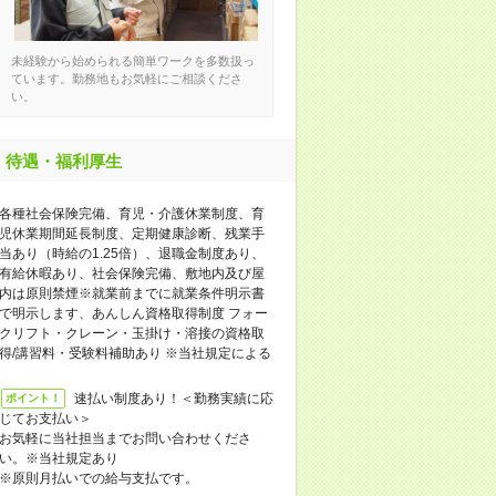
未経験から始められる簡単ワークを多数扱っ
ています。勤務地もお気軽にご相談くださ
い。
待遇・福利厚生
各種社会保険完備、育児・介護休業制度、育
児休業期間延長制度、定期健康診断、残業手
当あり（時給の1.25倍）、退職金制度あり、
有給休暇あり、社会保険完備、敷地内及び屋
内は原則禁煙※就業前までに就業条件明示書
で明示します、あんしん資格取得制度 フォー
クリフト・クレーン・玉掛け・溶接の資格取
得/講習料・受験料補助あり ※当社規定による
速払い制度あり！＜勤務実績に応
ポイント！
じてお支払い＞
お気軽に当社担当までお問い合わせくださ
い。※当社規定あり
※原則月払いでの給与支払です。