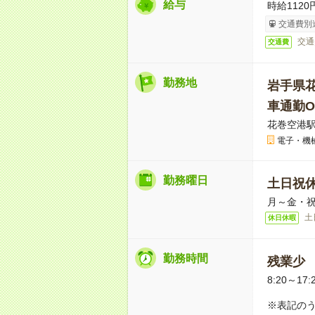
給与
時給1120
交通費別
交通
交通費
勤務地
岩手県
車通勤O
花巻空港駅
電子・機
勤務曜日
土日祝
月～金・
土
休日休暇
勤務時間
残業少
8:20～17:
※表記のう