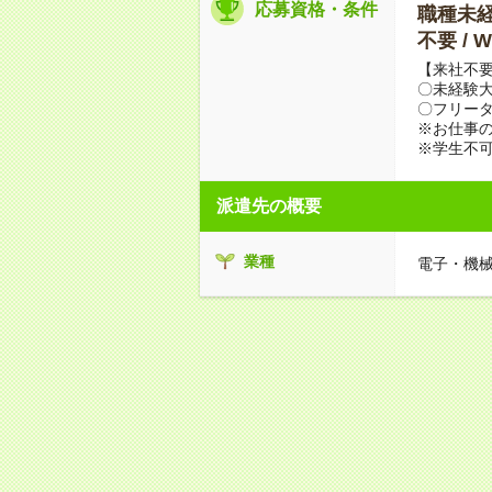
応募資格・条件
職種未経験
不要 /
【来社不要
〇未経験
〇フリータ
※お仕事の
※学生不
派遣先の概要
業種
電子・機