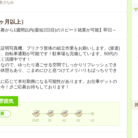
業少なめ
ヶ月以上）
募から1週間以内(最短2日目)のスピード就業が可能】即日～
証明写真機、プリクラ筐体の組立作業をお願いします。(派遣)
、自転車通勤が可能です！駐車場も完備しています。50代の
広く活躍中です！
りなので、ゆったり過ごせる空間でしっかりリフレッシュでき
小休憩もあり、こまめにひと息つけてメリハリもばっちりでき
況に応じて本社勤務になる可能性があります。お仕事ゲットの
は今！彡ご応募お待ちしております！
雰囲気
層
20代
30
40
50
60