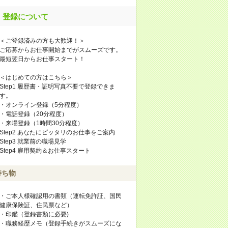
登録について
＜ご登録済みの方も大歓迎！＞
ご応募からお仕事開始までがスムーズです。
最短翌日からお仕事スタート！
＜はじめての方はこちら＞
Step1 履歴書・証明写真不要で登録できま
す。
・オンライン登録（5分程度）
・電話登録（20分程度）
・来場登録（1時間30分程度）
Step2 あなたにピッタリのお仕事をご案内
Step3 就業前の職場見学
Step4 雇用契約＆お仕事スタート
持ち物
・ご本人様確認用の書類（運転免許証、国民
健康保険証、住民票など）
・印鑑（登録書類に必要)
・職務経歴メモ（登録手続きがスムーズにな