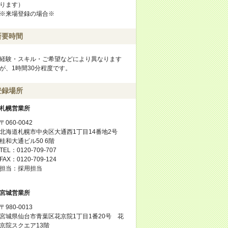
ります）
※来場登録の場合※
所要時間
経験・スキル・ご希望などにより異なります
が、1時間30分程度です。
登録場所
札幌営業所
〒060-0042
北海道札幌市中央区大通西1丁目14番地2号
桂和大通ビル50 6階
TEL：0120-709-707
FAX：0120-709-124
担当：採用担当
宮城営業所
〒980-0013
宮城県仙台市青葉区花京院1丁目1番20号 花
京院スクエア13階