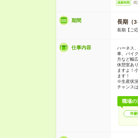
残
残業時間
期間
長期（3
長期【ご応
仕事内容
ハーネス、
車、バイク
方など幅
休憩室あ
ますよ！
ます！
※生産状
チャンス
職場の
年齢