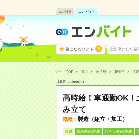
エン派遣
エン バイト
0
気になるリスト
保存した希
バイトTOP
東北
岩手県
花巻市
高時
掲載日 :
2026
/
08
/
06
高時給！車通勤OK！
み立て
製造（組立・加工）
職種：
派遣
職種未経験OK
社会人未経験OK