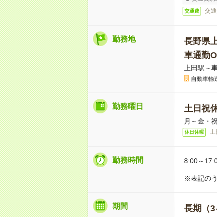
交通
交通費
勤務地
長野県
車通勤O
上田駅～車
自動車輸
勤務曜日
土日祝
月～金・
土
休日休暇
勤務時間
8:00～17:
※表記のう
期間
長期（3