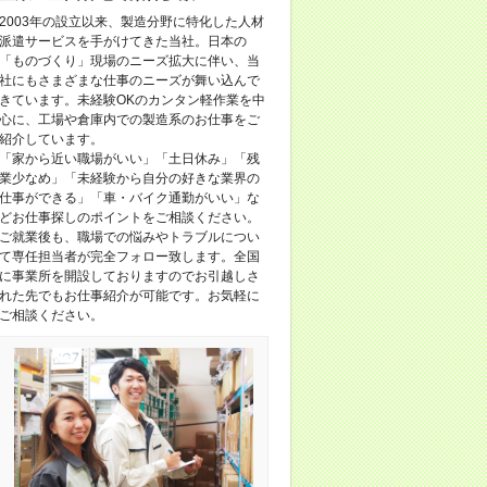
2003年の設立以来、製造分野に特化した人材
派遣サービスを手がけてきた当社。日本の
「ものづくり」現場のニーズ拡大に伴い、当
社にもさまざまな仕事のニーズが舞い込んで
きています。未経験OKのカンタン軽作業を中
心に、工場や倉庫内での製造系のお仕事をご
紹介しています。
「家から近い職場がいい」「土日休み」「残
業少なめ」「未経験から自分の好きな業界の
仕事ができる」「車・バイク通勤がいい」な
どお仕事探しのポイントをご相談ください。
ご就業後も、職場での悩みやトラブルについ
て専任担当者が完全フォロー致します。全国
に事業所を開設しておりますのでお引越しさ
れた先でもお仕事紹介が可能です。お気軽に
ご相談ください。