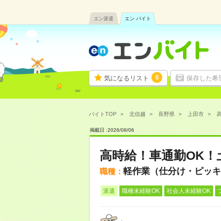
エン派遣
エン バイト
0
気になるリスト
保存した希
バイトTOP
北信越
長野県
上田市
高
掲載日 :
2026
/
08
/
06
高時給！車通勤OK！
軽作業（仕分け・ピッキ
職種：
派遣
職種未経験OK
社会人未経験OK