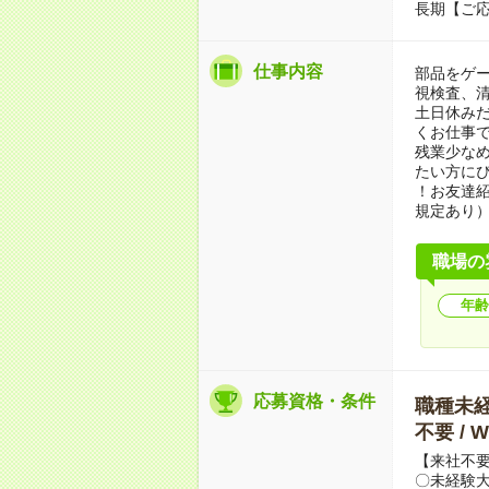
長期【ご応
仕事内容
部品をゲ
視検査、清
土日休み
くお仕事
残業少な
たい方に
！お友達紹
規定あり
職場の
年齢
応募資格・条件
職種未経験
不要 /
【来社不要
〇未経験