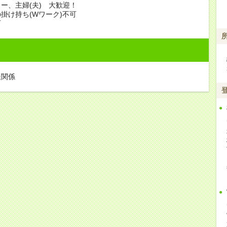
ー、主婦(夫) 大歓迎！
掛け持ち(Wワーク)不可
可
送関係