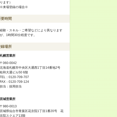
ります）
※来場登録の場合※
所要時間
経験・スキル・ご希望などにより異なります
が、1時間30分程度です。
登録場所
札幌営業所
〒060-0042
北海道札幌市中央区大通西1丁目14番地2号
桂和大通ビル50 6階
TEL：0120-709-707
FAX：0120-709-124
担当：採用担当
宮城営業所
〒980-0013
宮城県仙台市青葉区花京院1丁目1番20号 花
京院スクエア13階