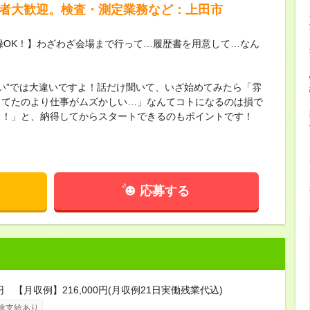
験者大歓迎。検査・測定業務など：上田市
録OK！】わざわざ会場まで行って…履歴書を用意して…なん
ない”では大違いですよ！話だけ聞いて、いざ始めてみたら「雰
してたのより仕事がムズかしい…」なんてコトになるのは損で
し！」と、納得してからスタートできるのもポイントです！
応募する
円 【月収例】216,000円(月収例21日実働残業代込)
途支給あり