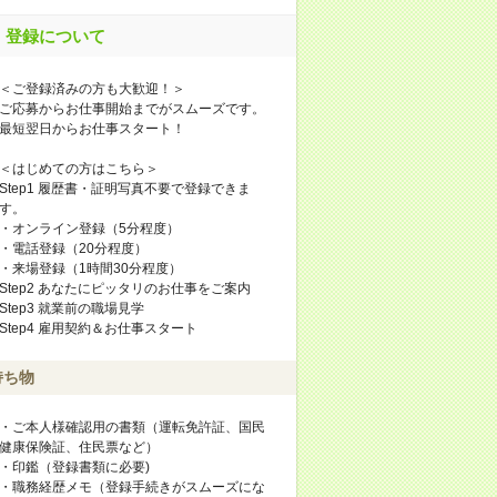
登録について
＜ご登録済みの方も大歓迎！＞
ご応募からお仕事開始までがスムーズです。
最短翌日からお仕事スタート！
＜はじめての方はこちら＞
Step1 履歴書・証明写真不要で登録できま
す。
・オンライン登録（5分程度）
・電話登録（20分程度）
・来場登録（1時間30分程度）
Step2 あなたにピッタリのお仕事をご案内
Step3 就業前の職場見学
Step4 雇用契約＆お仕事スタート
持ち物
・ご本人様確認用の書類（運転免許証、国民
健康保険証、住民票など）
・印鑑（登録書類に必要)
・職務経歴メモ（登録手続きがスムーズにな