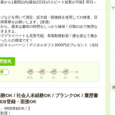
募から1週間以内(最短2日目)のスピード就業が可能】即日～
ージなどを用いて測定、拡大鏡・顕微鏡を使用しての検査、目
掃業務をお願いします。(派遣)
だから、週末は趣味の時間をしっかり確保！日勤のみで無理な
できますよ。
めでプライベートも充実可能。長期勤務歓迎！腰を据えて働き
ぴったりの環境です！
介キャンペーン！デジタルギフト3000円分プレゼント（当社
）
雰囲気
層
20代
30
40
50
60
OK / 社会人未経験OK / ブランクOK / 履歴書
 WEB登録・面接OK
、WEB登録OK！】
大歓迎！