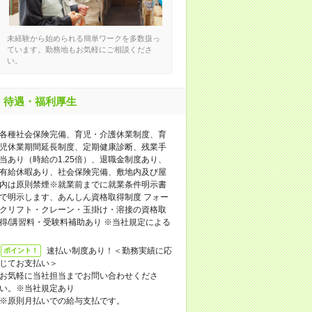
未経験から始められる簡単ワークを多数扱っ
ています。勤務地もお気軽にご相談くださ
い。
待遇・福利厚生
各種社会保険完備、育児・介護休業制度、育
児休業期間延長制度、定期健康診断、残業手
当あり（時給の1.25倍）、退職金制度あり、
有給休暇あり、社会保険完備、敷地内及び屋
内は原則禁煙※就業前までに就業条件明示書
で明示します、あんしん資格取得制度 フォー
クリフト・クレーン・玉掛け・溶接の資格取
得/講習料・受験料補助あり ※当社規定による
速払い制度あり！＜勤務実績に応
ポイント！
じてお支払い＞
お気軽に当社担当までお問い合わせくださ
い。※当社規定あり
※原則月払いでの給与支払です。