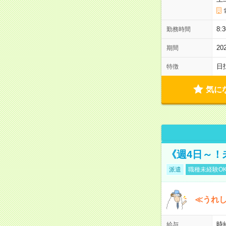
8
勤務時間
20
期間
日
特徴
気に
《週4日～！
派遣
職種未経験O
≪うれ
時
給与