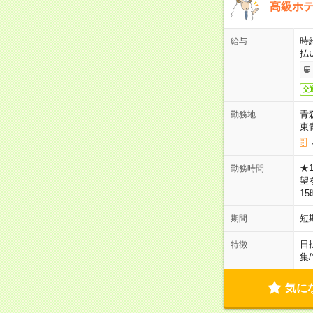
高級ホ
時
給与
払
交
青
勤務地
東
★
勤務時間
望
1
短
期間
日
特徴
集
/
気に