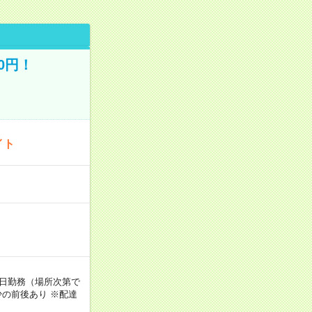
0円！
イト
週5日勤務（場所次第で
の前後あり ※配達