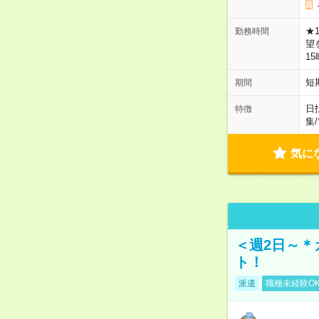
★
勤務時間
望
1
短
期間
日
特徴
集
/
気に
＜週2日～＊
ト！
派遣
職種未経験O