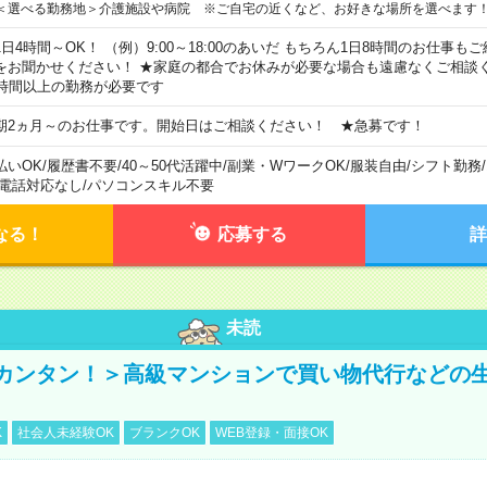
＜選べる勤務地＞介護施設や病院 ※ご自宅の近くなど、お好きな場所を選べます
1日4時間～OK！ （例）9:00～18:00のあいだ もちろん1日8時間のお仕事
をお聞かせください！ ★家庭の都合でお休みが必要な場合も遠慮なくご相談く
5時間以上の勤務が必要です
期2ヵ月～のお仕事です。開始日はご相談ください！ ★急募です！
払いOK
/
履歴書不要
/
40～50代活躍中
/
副業・WワークOK
/
服装自由
/
シフト勤務
/
電話対応なし
/
パソコンスキル不要
なる！
応募する
詳
未読
カンタン！＞高級マンションで買い物代行などの
K
社会人未経験OK
ブランクOK
WEB登録・面接OK