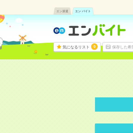
エン派遣
エン バイト
0
気になるリスト
保存した希