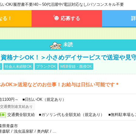
払いOK
/
履歴書不要
/
40～50代活躍中
/
電話対応なし
/
パソコンスキル不要
なる！
応募する
詳
未読
資格ナシOK！＞小さめデイサービスで送迎や見
K
社会人未経験OK
ブランクOK
WEB登録・面接OK
休みOK≫送迎などのお仕事！お給与は日払い可能です＊
給1100円～ ■日払いOK（規定あり）
交通費別途支給あり
交通費全額支給 ■ガソリン代も全額支給（規定あり） ■無料駐車場も
通費
森県青森市
青森駅
/
浅虫温泉駅
/
奥内駅
/
…