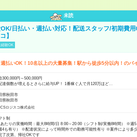
未読
OK/日払い・週払い対応！配送スタッフ/初期費用
スコ】
経験OK
週払いOK！10名以上の大量募集！駅から徒歩5分以内！のバ
300,000円～500,000円
配達個数が増えるとさらに給与UP！ 1番稼ぐ人で月120万ほど…
田県秋田市
田県秋田市
JCSロジスコ株式会社
フト制
日あたりの実働時間：最大8時間/日 8:00～20:00（シフト制/実働8時間） ※
週4も有り） ※配達状況によって時間外での勤務可能性有り ※案件により多少
完了次第、帰社OKです