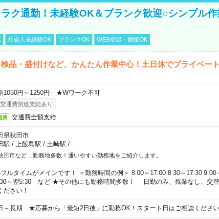
ラク通勤！未経験OK＆ブランク歓迎○シンプル作
K
社会人未経験OK
ブランクOK
WEB登録・面接OK
・検品・盛付けなど、かんたん作業中心！土日休でプライベー
給1050円～1250円 ★Wワーク不可
交通費別途支給あり
交通費全額支給
通費
田県秋田市
田駅
/
上飯島駅
/
土崎駅
/
…
秋田市など…勤務地多数！通いやすい勤務地をご紹介します。
フルタイムがメインです！ ＜勤務時間の例＞ 8:00～17:00 8:30～17:30 9:00～18:
0:30～翌5:30 など ★その他にも勤務時間多数！ 日勤のみ、残業なし、
ください！
日～長期 ★応募から「最短2日後」に勤務OK！スタート日はご相談くださ