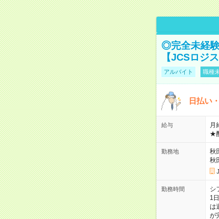
◎完全未経験
【JCSロジ
アルバイト
職種未
日払い・
月給
給与
★
秋
勤務地
秋
シ
勤務時間
1
は
が