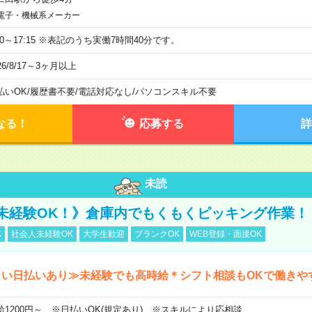
電子・機械系メーカー
:30～17:15 ※表記のうち実働7時間40分です。
26/8/17～3ヶ月以上
払いOK
/
履歴書不要
/
電話対応なし
/
パソコンスキル不要
なる！
応募する
詳
未読
未経験OK！》倉庫内でもくもくピッキング作業！
K
社会人未経験OK
大学生歓迎
ブランクOK
WEB登録・面接OK
しい日払いあり≫未経験でも高時給＊シフト相談もOKで働きや
給1200円～ ※日払いOK(規定あり) ※スキルにより応相談