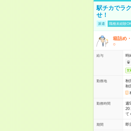
駅チカでラク
せ！
派遣
職種未経験O
箱詰め
○
時
給与
交
秋
勤務地
秋
週5
勤務時間
2
て
即
期間