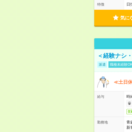
日
特徴
気に
＜経験ナシ・
派遣
職種未経験O
≪土日
時
給与
交
青
勤務地
新