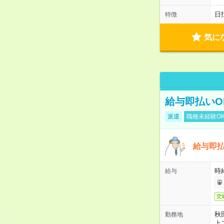
日
特徴
気に
給与即払いO
派遣
職種未経験O
給与即
時給
給与
交
秋
勤務地
上