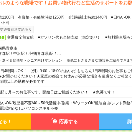
テルのような職場です！お買い物代行など生活のサポートをお
給1100円 有資格・有経験時給1250円 介護福祉士時給1440円 ■日払いO
い不可
交通費別途支給あり
交通費全額支給 ■ガソリン代も全額支給（規定あり） ■無料駐車場も
通費
森県青森市
青森駅
/
中沢駅
/
小柳(青森県)駅
/
…
＜選べる勤務地＞シニア向けマンション ※他にもさまざまな施設をご紹介できま
1日4時間～OK！ （例）9:00～18:00のあいだ もちろん1日8時間のお仕事
をお聞かせください！★家庭の都合でお休みが必要な場合も遠慮なくご相談く
5時間以上の勤務が必要です
期2ヵ月～のお仕事です。開始日はご相談ください！ ★急募です！
払いOK
/
履歴書不要
/
40～50代活躍中
/
副業・WワークOK
/
服装自由
/
シフト勤務
/
電話対応なし
/
パソコンスキル不要
なる！
応募する
詳