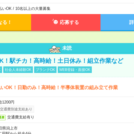
払いOK / 10名以上の大量募集
なる！
応募する
詳
未読
K！駅チカ！高時給！土日休み！組立作業など
K
社会人未経験OK
ブランクOK
WEB登録・面接OK
払いOK！日勤のみ！高時給！半導体装置の組み立て作業
1200円
交通費別途支給あり
交通費支給有り
通費
田県潟上市
二田駅から徒歩4分