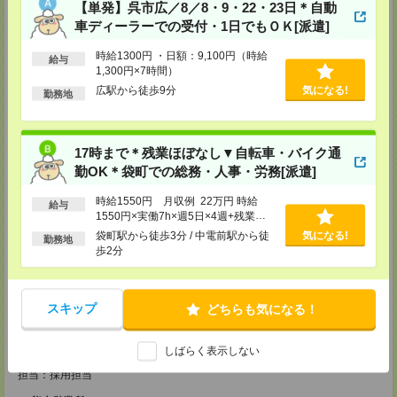
【単発】呉市広／8／8・9・22・23日＊自動
〒650-0044
車ディーラーでの受付・1日でもＯＫ[派遣]
兵庫県神戸市中央区東川崎町1丁目3番3号 神戸ハーバーランドセンタービ
ル18階
時給1300円 ・日額：9,100円（時給
TEL：0120-995-984
給与
FAX：0120-709-785
1,300円×7時間）
担当：採用担当
広駅から徒歩9分
気になる!
勤務地
広島営業所
〒730-0031
広島県広島市中区紙屋町2丁目1番地22号 広島興銀ビル11階
17時まで＊残業ほぼなし▼自転車・バイク通
TEL：0120-709-707
FAX：0120-934-504
勤OK＊袋町での総務・人事・労務[派遣]
担当：採用担当
時給1550円 月収例 22万円 時給
給与
松山営業所
1550円×実働7h×週5日×4週+残業
〒790-0003
3h ※月収例を保証するものではあり
袋町駅から徒歩3分 / 中電前駅から徒
気になる!
愛媛県松山市三番町7丁目1番地21号 ジブラルタ生命松山ビル8階
勤務地
ません。※給与即受取りサービス利用
歩2分
TEL：0120-709-707
可（利用条件有）
FAX：0120-709-890
担当：採用担当
福岡営業所
スキップ
どちらも気になる！
〒810-0801
福岡県福岡市博多区中洲5丁目6番24号 第6ガーデンビル2階
TEL：0120-709-707
しばらく表示しない
FAX：0120-709-927
担当：採用担当