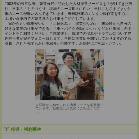
2003年の設立以来、製造分野に特化した人材派遣サービスを手がけてきた当
社。日本の「ものづくり」現場のニーズ拡大に伴い、当社にもさまざまな仕
事のニーズが舞い込んできています。未経験OKのカンタン軽作業を中心に、
工場や倉庫内での製造系のお仕事をご紹介しています。
「家から近い職場がいい」「土日休み」「残業少なめ」「未経験から自分の
好きな業界の仕事ができる」「車・バイク通勤がいい」などお仕事探しのポ
イントをご相談ください。ご就業後も、職場での悩みやトラブルについて専
任担当者が完全フォロー致します。全国に事業所を開設しておりますのでお
引越しされた先でもお仕事紹介が可能です。お気軽にご相談ください。
未経験から始められる簡単ワークを多数扱っ
ています。勤務地もお気軽にご相談くださ
い。
待遇・福利厚生