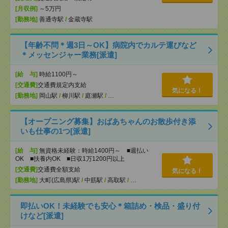
[月収例]
～5万円
[勤務地]
善通寺駅
/
金蔵寺駅
【年齢不問＊週3日～OK】病院内でカルテ運びなど
＊メッセンジャー業務[派遣]
[給 与]
時給1100円～
[交通費]
交通費規定内支給
気になる！
[勤務地]
岡山駅
/
柳川駅
/
庭瀬駅
/
…
【オープニング募集】おばあちゃんのお散歩付き添
いも仕事の1つ[派遣]
[給 与]
無資格未経験：時給1400円～ ■週払い
OK ■扶養内OK ■日収1万1200円以上
[交通費]
交通費全額支給
気になる！
[勤務地]
大町(広島県)駅
/
中筋駅
/
高取駅
/
…
即払いOK！未経験でも安心＊箱詰め・検品・盛り付
けなど[派遣]