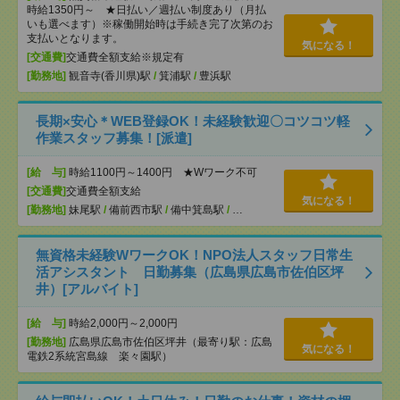
時給1350円～ ★日払い／週払い制度あり（月払
いも選べます）※稼働開始時は手続き完了次第のお
支払いとなります。
気になる！
[交通費]
交通費全額支給※規定有
[勤務地]
観音寺(香川県)駅
/
箕浦駅
/
豊浜駅
長期×安心＊WEB登録OK！未経験歓迎〇コツコツ軽
作業スタッフ募集！[派遣]
[給 与]
時給1100円～1400円 ★Wワーク不可
[交通費]
交通費全額支給
気になる！
[勤務地]
妹尾駅
/
備前西市駅
/
備中箕島駅
/
…
無資格未経験WワークOK！NPO法人スタッフ日常生
活アシスタント 日勤募集（広島県広島市佐伯区坪
井）[アルバイト]
[給 与]
時給2,000円～2,000円
[勤務地]
広島県広島市佐伯区坪井（最寄り駅：広島
気になる！
電鉄2系統宮島線 楽々園駅）