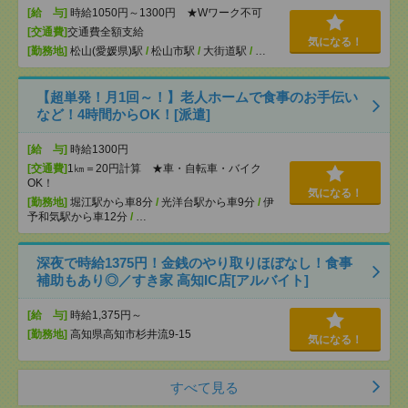
[給 与]
時給1050円～1300円 ★Wワーク不可
[交通費]
交通費全額支給
気になる！
[勤務地]
松山(愛媛県)駅
/
松山市駅
/
大街道駅
/
…
【超単発！月1回～！】老人ホームで食事のお手伝い
など！4時間からOK！[派遣]
[給 与]
時給1300円
[交通費]
1㎞＝20円計算 ★車・自転車・バイク
OK！
気になる！
[勤務地]
堀江駅から車8分
/
光洋台駅から車9分
/
伊
予和気駅から車12分
/
…
深夜で時給1375円！金銭のやり取りほぼなし！食事
補助もあり◎／すき家 高知IC店[アルバイト]
[給 与]
時給1,375円～
[勤務地]
高知県高知市杉井流9-15
気になる！
すべて見る