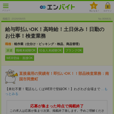
0
メニュー
気になる！
ログイン
掲載日 :2026
/
08
/
05
No.906631
給与即払いOK！高時給！土日休み！日勤の
お仕事！検査業務
職種：
軽作業（仕分け・ピッキング・検品、商品管理）
派遣
職種未経験OK
社会人未経験OK
ブランクOK
WEB登録・面接OK
直接雇用の実績有！即払いOK！！部品検査業務：南
国市岡豊町
【来社不要！電話もしくはWEBで登録OK！】わざわざ会場まで
...も
っとみる
応募が集まった時点で掲載終了
この求人は応募が集まり次第、掲載終了致します。予めご理解くださ