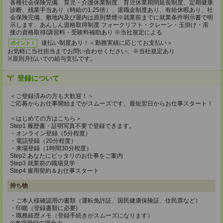
各種社会保険完備、育児・介護休業制度、育児休業期間延長制度、定期健康
診断、残業手当あり（時給の1.25倍）、退職金制度あり、有給休暇あり、社
会保険完備、敷地内及び屋内は原則禁煙※就業前までに就業条件明示書で明
示します、あんしん資格取得制度 フォークリフト・クレーン・玉掛け・溶
接の資格取得/講習料・受験料補助あり ※当社規定による
速払い制度あり！＜勤務実績に応じてお支払い＞
ポイント！
お気軽に当社担当までお問い合わせください。※当社規定あり
※原則月払いでの給与支払です。
登録について
＜ご登録済みの方も大歓迎！＞
ご応募からお仕事開始までがスムーズです。最短翌日からお仕事スタート！
＜はじめての方はこちら＞
Step1 履歴書・証明写真不要で登録できます。
・オンライン登録（5分程度）
・電話登録（20分程度）
・来場登録（1時間30分程度）
Step2 あなたにピッタリのお仕事をご案内
Step3 就業前の職場見学
Step4 雇用契約＆お仕事スタート
持ち物
・ご本人様確認用の書類（運転免許証、国民健康保険証、住民票など）
・印鑑（登録書類に必要)
・職務経歴メモ（登録手続きがスムーズになります）