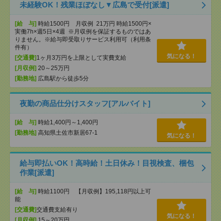
未経験OK！残業ほぼなし▼広島で受付[派遣]
[給 与]
時給1500円 月収例 21万円 時給1500円×
実働7h×週5日×4週 ※月収例を保証するものではあ
りません。※給与即受取りサービス利用可（利用条
件有）
気になる！
[交通費]
1ヶ月3万円を上限として実費支給
[月収例]
20～25万円
[勤務地]
広島駅から徒歩5分
夜勤の商品仕分けスタッフ[アルバイト]
[給 与]
時給1,400円～1,400円
[勤務地]
高知県土佐市新居67-1
気になる！
給与即払いOK！高時給！土日休み！目視検査、梱包
作業[派遣]
[給 与]
時給1100円 【月収例】195,118円以上可
能
[交通費]
交通費支給有り
気になる！
[月収例]
15～20万円