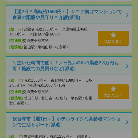
【週2日＊高時給1550円～】シニア向けマンションで
食事の配膳や見守り＊介護[派遣]
[給 与]
経験者時給1550円～ 介護福祉士時給
1600円～ ※日払い/週払いOK
[交通費]
交通費全額支給
気になる！
[勤務地]
福山駅
/
東福山駅
/
松永駅
/
…
＼空いた時間で働く！／日払いOK×1勤務2.8万円も
可！施設での見回りなど[派遣]
[給 与]
時給1550円～ 夜勤時給1880円～ 日収
2.8万円～（夜勤時給1880円×15h）
[交通費]
交通費全額支給
気になる！
[勤務地]
廿日市駅
/
廿日市市役所前・平良駅
/
広電
廿日市駅
/
…
観音寺市【週1日～】ホテルライクな高齢者マンショ
ンで生活サポート[派遣]
[給 与]
無資格未経験：時給1250円～ 経験者：