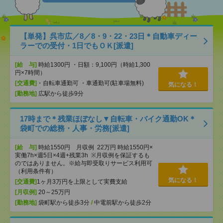
【単発】呉市広／8／8・9・22・23日＊自動車ディー
ラーでの受付・1日でもＯＫ[派遣]
[給 与]
時給1300円 ・日額：9,100円（時給1,300
円×7時間）
[交通費]
・自転車通勤可 ・車通勤可(駐車場無料)
気になる！
[勤務地]
広駅から徒歩9分
17時まで＊残業ほぼなし▼自転車・バイク通勤OK＊
袋町での総務・人事・労務[派遣]
[給 与]
時給1550円 月収例 22万円 時給1550円×
実働7h×週5日×4週+残業3h ※月収例を保証するも
のではありません。※給与即受取りサービス利用可
（利用条件有）
気になる！
[交通費]
1ヶ月3万円を上限として実費支給
[月収例]
20～25万円
[勤務地]
袋町駅から徒歩3分
/
中電前駅から徒歩2分