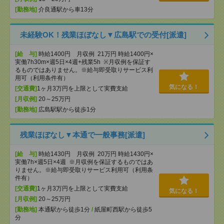
[勤務地]
介良通駅から車13分
未経験OK！残業ほぼなし▼広島駅での受付[派遣]
[給 与]
時給1400円 月収例 21万円 時給1400円×
実働7h30m×週5日×4週+残業5h ※月収例を保証す
るものではありません。※給与即受取りサービス利
用可（利用条件有）
気になる！
[交通費]
1ヶ月3万円を上限として実費支給
[月収例]
20～25万円
[勤務地]
広島駅駅から徒歩1分
残業ほぼなし▼本通で一般事務[派遣]
[給 与]
時給1430円 月収例 20万円 時給1430円×
実働7h×週5日×4週 ※月収例を保証するものではあ
りません。※給与即受取りサービス利用可（利用条
件有）
[交通費]
1ヶ月3万円を上限として実費支給
気になる！
[月収例]
20～25万円
[勤務地]
本通駅から徒歩1分
/
紙屋町西駅から徒歩5
分