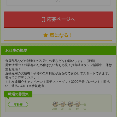
い。
応募ページへ
気になる！
お仕事の概要
金属部品などの計測やバリ取り作業などをお願いします。(派遣)
男女活躍中！残業有のため稼ぎたい方も必見！彡当社スタッフ活躍中！休憩
室も完備！
直接雇用の実績有！研修やOJT制度があるので安心してスタートできます。
奮ってご応募ください！
！お友達紹介キャンペーン！電子マネーギフト3000円分プレゼント！即払
い、週払いOK（当社規定有）
職場の雰囲気
年齢層
20代
30
40
50
60