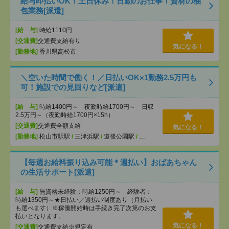
給与即払いOK！土日休み！日勤のお仕事！資材の梱
包業務[派遣]
[給 与]
時給1110円
[交通費]
交通費支給有り
気になる！
[勤務地]
香川県高松市
＼空いた時間で働く！／日払いOK×1勤務2.5万円も
可！施設での見回りなど[派遣]
[給 与]
時給1400円～ 夜勤時給1700円～ 日収
2.5万円～（夜勤時給1700円×15h）
[交通費]
交通費全額支給
気になる！
[勤務地]
松山市駅駅
/
三津浜駅
/
道後公園駅
/
…
【毎週お給料振り込み可能＊週払い】おばあちゃん
の生活サポート[派遣]
[給 与]
無資格未経験：時給1250円～ 経験者：
時給1350円～★日払い／週払い制度あり（月払い
も選べます）※稼働開始時は手続き完了次第のお支
払いとなります。
気になる！
[交通費]
交通費支給※規定有