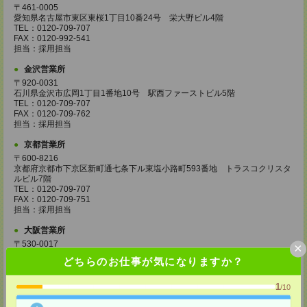
〒461-0005
愛知県名古屋市東区東桜1丁目10番24号 栄大野ビル4階
TEL：0120-709-707
FAX：0120-992-541
担当：採用担当
金沢営業所
〒920-0031
石川県金沢市広岡1丁目1番地10号 駅西ファーストビル5階
TEL：0120-709-707
FAX：0120-709-762
担当：採用担当
京都営業所
〒600-8216
京都府京都市下京区新町通七条下ル東塩小路町593番地 トラスコクリスタ
ルビル7階
TEL：0120-709-707
FAX：0120-709-751
担当：採用担当
大阪営業所
〒530-0017
×
大阪府大阪市北区角田町8番1号 大阪梅田ツインタワーズ・ノース34階
どちらのお仕事が気になりますか？
TEL：0120-995-985
FAX：0120-992-568
担当：採用担当
1
/10
神戸営業所