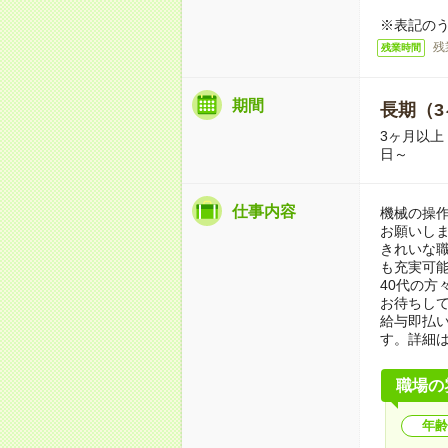
※表記のう
残
残業時間
期間
長期（3
3ヶ月以上
日～
仕事内容
機械の操
お願いしま
きれいな職
も充実可
40代の方
お待ちし
給与即払
す。詳細
職場の
年齢