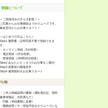
登録について
＜ご登録済みの方も大歓迎！＞
ご応募からお仕事開始までがスムーズです。
最短翌日からお仕事スタート！
＜はじめての方はこちら＞
Step1 履歴書・証明写真不要で登録できま
す。
・オンライン登録（5分程度）
・電話登録（20分程度）
・来場登録（1時間30分程度）
Step2 あなたにピッタリのお仕事をご案内
Step3 就業前の職場見学
Step4 雇用契約＆お仕事スタート
持ち物
・ご本人様確認用の書類（運転免許証、国民
健康保険証、住民票など）
・印鑑（登録書類に必要)
・職務経歴メモ（登録手続きがスムーズにな