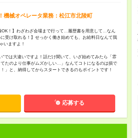
！機械オペレータ業務：松江市北陵町
録OK！】わざわざ会場まで行って…履歴書を用意して…なん
めに受け取れる！】せっかく働き始めても、お給料日なんて我
ちゃいますよ！
ない”では大違いですよ！話だけ聞いて、いざ始めてみたら「雰
してたのより仕事がムズかしい…」なんてコトになるのは損で
し！」と、納得してからスタートできるのもポイントです！
応募する