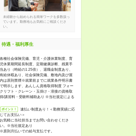
未経験から始められる簡単ワークを多数扱っ
ています。勤務地もお気軽にご相談くださ
い。
待遇・福利厚生
各種社会保険完備、育児・介護休業制度、育
児休業期間延長制度、定期健康診断、残業手
当あり（時給の1.25倍）、退職金制度あり、
有給休暇あり、社会保険完備、敷地内及び屋
内は原則禁煙※就業前までに就業条件明示書
で明示します、あんしん資格取得制度 フォー
クリフト・クレーン・玉掛け・溶接の資格取
得/講習料・受験料補助あり ※当社規定による
速払い制度あり！＜勤務実績に応
ポイント！
じてお支払い＞
お気軽に当社担当までお問い合わせくださ
い。※当社規定あり
※原則月払いでの給与支払です。