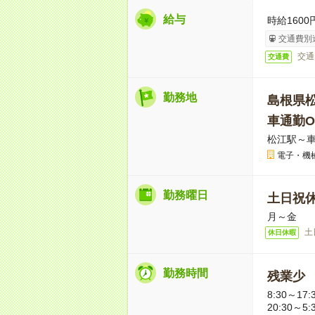
給与
時給1600
交通費別
交通
交通費
勤務地
島根県
車通勤O
松江駅～車
電子・機
勤務曜日
土日祝
月～金
土
休日休暇
勤務時間
残業少
8:30～17:
20:30～5: