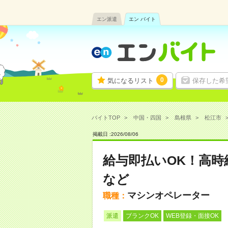
エン派遣
エン バイト
0
気になるリスト
保存した希
バイトTOP
中国・四国
島根県
松江市
掲載日 :
2026
/
08
/
06
給与即払いOK！高
など
マシンオペレーター
職種：
派遣
ブランクOK
WEB登録・面接OK