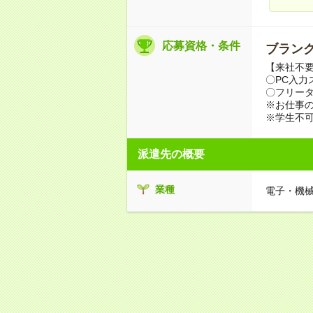
応募資格・条件
ブランク
【来社不要
〇PC入力
〇フリータ
※お仕事の
※学生不
派遣先の概要
業種
電子・機