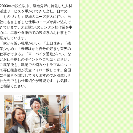
2003年の設立以来、製造分野に特化した人材
派遣サービスを手がけてきた当社。日本の
「ものづくり」現場のニーズ拡大に伴い、当
社にもさまざまな仕事のニーズが舞い込んで
きています。未経験OKのカンタン軽作業を中
心に、工場や倉庫内での製造系のお仕事をご
紹介しています。
「家から近い職場がいい」「土日休み」「残
業少なめ」「未経験から自分の好きな業界の
仕事ができる」「車・バイク通勤がいい」な
どお仕事探しのポイントをご相談ください。
ご就業後も、職場での悩みやトラブルについ
て専任担当者が完全フォロー致します。全国
に事業所を開設しておりますのでお引越しさ
れた先でもお仕事紹介が可能です。お気軽に
ご相談ください。