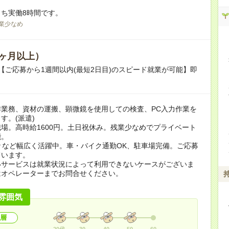
ち実働8時間です。
業少なめ
ヶ月以上）
【ご応募から1週間以内(最短2日目)のスピード就業が可能】即
作業務、資材の運搬、顕微鏡を使用しての検査、PC入力作業を
す。(派遣)
場。高時給1600円。土日祝休み。残業少なめでプライベート
能。
々など幅広く活躍中。車・バイク通勤OK、駐車場完備。ご応募
ています。
いサービスは就業状況によって利用できないケースがございま
はオペレーターまでお問合せください。
雰囲気
層
20代
30
40
50
60