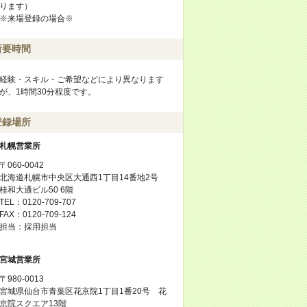
ります）
※来場登録の場合※
所要時間
経験・スキル・ご希望などにより異なります
が、1時間30分程度です。
登録場所
札幌営業所
〒060-0042
北海道札幌市中央区大通西1丁目14番地2号
桂和大通ビル50 6階
TEL：0120-709-707
FAX：0120-709-124
担当：採用担当
宮城営業所
〒980-0013
宮城県仙台市青葉区花京院1丁目1番20号 花
京院スクエア13階