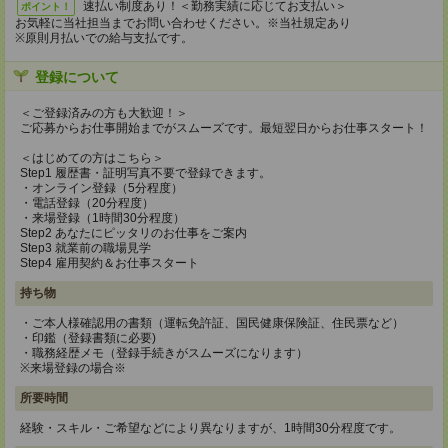
速払い制度あり！＜勤務実績に応じてお支払い＞
ポイント！
お気軽に当社担当までお問い合わせください。※当社規定あり
※原則月払いでの給与支払です。
登録について
＜ご登録済みの方も大歓迎！＞
ご応募からお仕事開始までがスムーズです。最短翌日からお仕事スタート！
＜はじめての方はこちら＞
Step1 履歴書・証明写真不要で登録できます。
・オンライン登録（5分程度）
・電話登録（20分程度）
・来場登録（1時間30分程度）
Step2 あなたにピッタリのお仕事をご案内
Step3 就業前の職場見学
Step4 雇用契約＆お仕事スタート
持ち物
・ご本人様確認用の書類（運転免許証、国民健康保険証、住民票など）
・印鑑（登録書類に必要)
・職務経歴メモ（登録手続きがスムーズになります）
※来場登録の場合※
所要時間
経験・スキル・ご希望などにより異なりますが、1時間30分程度です。