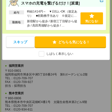
スマホの充電を繋げるだけ！[派遣]
担当：採用担当
広島営業所
時給1414円～ ▼日払いOK（規定あ
給与
り） ■初勤務手当あり ※規定によ
〒730-0031
広島県広島市中区紙屋町2丁目1番地22号 広島興銀ビル11階
る
新宿駅から徒歩 / 新宿三丁目駅から徒
気になる!
勤務地
TEL：0120-709-707
歩 / 高田馬場駅から徒歩 / …
FAX：0120-934-504
担当：採用担当
松山営業所
スキップ
どちらも気になる！
〒790-0003
愛媛県松山市三番町7丁目1番地21号 ジブラルタ生命松山ビル8階
TEL：0120-709-707
しばらく表示しない
FAX：0120-709-890
担当：採用担当
福岡営業所
〒810-0801
福岡県福岡市博多区中洲5丁目6番24号 第6ガーデンビル2階
TEL：0120-709-707
FAX：0120-709-927
担当：採用担当
熊本営業所
〒860-0806
熊本県熊本市中央区花畑町4番1号 太陽生命熊本第2ビル9階
TEL：0120-709-707
FAX：0120-934-611