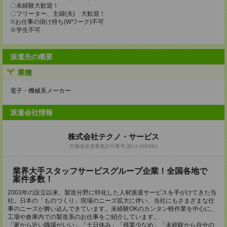
〇未経験大歓迎！
〇フリーター、主婦(夫) 大歓迎！
※お仕事の掛け持ち(Wワーク)不可
※学生不可
派遣先の概要
業種
電子・機械系メーカー
派遣会社情報
株式会社テクノ・サービス
労働者派遣事業許可番号:派13-080693
業界大手スタッフサービスグループ企業！全国各地で
案件多数！
2003年の設立以来、製造分野に特化した人材派遣サービスを手がけてきた当
社。日本の「ものづくり」現場のニーズ拡大に伴い、当社にもさまざまな仕
事のニーズが舞い込んできています。未経験OKのカンタン軽作業を中心に、
工場や倉庫内での製造系のお仕事をご紹介しています。
「家から近い職場がいい」「土日休み」「残業少なめ」「未経験から自分の