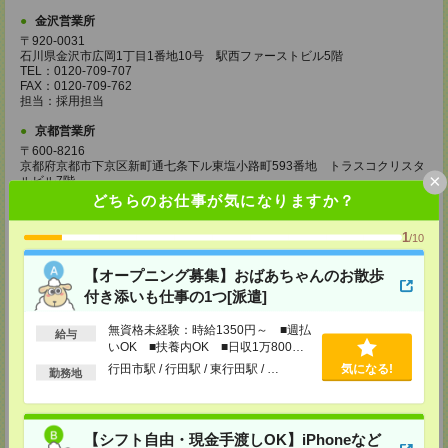
金沢営業所
〒920-0031
石川県金沢市広岡1丁目1番地10号 駅西ファーストビル5階
TEL：0120-709-707
FAX：0120-709-762
担当：採用担当
京都営業所
〒600-8216
京都府京都市下京区新町通七条下ル東塩小路町593番地 トラスコクリスタ
×
ルビル7階
TEL：0120-709-707
どちらのお仕事が気になりますか？
FAX：0120-709-751
担当：採用担当
1
/10
大阪営業所
【オープニング募集】おばあちゃんのお散歩
〒530-0017
大阪府大阪市北区角田町8番1号 大阪梅田ツインタワーズ・ノース34階
付き添いも仕事の1つ[派遣]
TEL：0120-995-985
FAX：0120-992-568
無資格未経験：時給1350円～ ■週払
給与
担当：採用担当
いOK ■扶養内OK ■日収1万800円
以上
神戸営業所
行田市駅 / 行田駅 / 東行田駅 / …
気になる!
勤務地
〒650-0044
兵庫県神戸市中央区東川崎町1丁目3番3号 神戸ハーバーランドセンタービ
ル18階
TEL：0120-995-984
【シフト自由・現金手渡しOK】iPhoneなど
FAX：0120-709-785