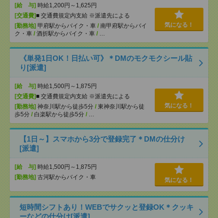
[給 与]
時給1,200円～1,625円
[交通費]
■ 交通費規定内支給 ※派遣先による
気になる！
[勤務地]
甲府駅からバイク・車
/
南甲府駅からバイ
ク・車
/
酒折駅からバイク・車
/
…
《単発1日OK！日払い可》＊DMのモクモクシール貼
り[派遣]
[給 与]
時給1,500円～1,875円
[交通費]
■ 交通費規定内支給 ※派遣先による
気になる！
[勤務地]
神奈川駅から徒歩5分
/
東神奈川駅から徒
歩5分
/
白楽駅から徒歩5分
/
…
【1日～】スマホから3分で登録完了＊DMの仕分け
[派遣]
[給 与]
時給1,500円～1,875円
[勤務地]
古河駅からバイク・車
気になる！
短時間シフトあり！WEBでサクッと登録OK＊クッキ
ーなどの仕分け[派遣]