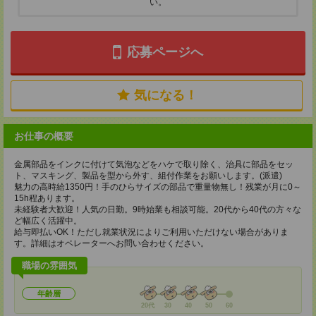
い。
応募ページへ
気になる！
お仕事の概要
金属部品をインクに付けて気泡などをハケで取り除く、治具に部品をセッ
ト、マスキング、製品を型から外す、組付作業をお願いします。(派遣)
魅力の高時給1350円！手のひらサイズの部品で重量物無し！残業が月に0～
15h程あります。
未経験者大歓迎！人気の日勤。9時始業も相談可能。20代から40代の方々な
ど幅広く活躍中。
給与即払いOK！ただし就業状況によりご利用いただけない場合がありま
す。詳細はオペレーターへお問い合わせください。
職場の雰囲気
年齢層
20代
30
40
50
60