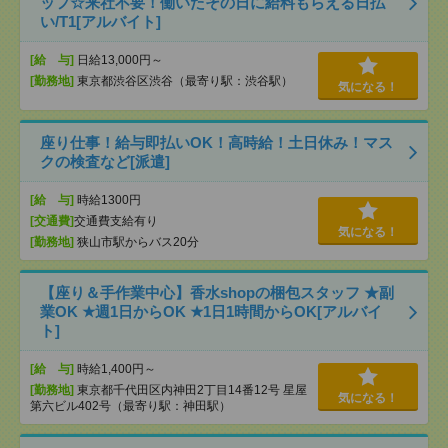
ッフ☆来社不要！働いたその日に給料もらえる日払
い/T1[アルバイト]
[給 与]
日給13,000円～
[勤務地]
東京都渋谷区渋谷（最寄り駅：渋谷駅）
気になる！
座り仕事！給与即払いOK！高時給！土日休み！マス
クの検査など[派遣]
[給 与]
時給1300円
[交通費]
交通費支給有り
気になる！
[勤務地]
狭山市駅からバス20分
【座り＆手作業中心】香水shopの梱包スタッフ ★副
業OK ★週1日からOK ★1日1時間からOK[アルバイ
ト]
[給 与]
時給1,400円～
[勤務地]
東京都千代田区内神田2丁目14番12号 星屋
気になる！
第六ビル402号（最寄り駅：神田駅）