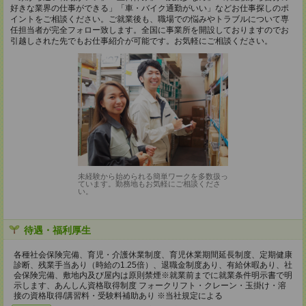
好きな業界の仕事ができる」「車・バイク通勤がいい」などお仕事探しのポ
イントをご相談ください。ご就業後も、職場での悩みやトラブルについて専
任担当者が完全フォロー致します。全国に事業所を開設しておりますのでお
引越しされた先でもお仕事紹介が可能です。お気軽にご相談ください。
未経験から始められる簡単ワークを多数扱っ
ています。勤務地もお気軽にご相談くださ
い。
待遇・福利厚生
各種社会保険完備、育児・介護休業制度、育児休業期間延長制度、定期健康
診断、残業手当あり（時給の1.25倍）、退職金制度あり、有給休暇あり、社
会保険完備、敷地内及び屋内は原則禁煙※就業前までに就業条件明示書で明
示します、あんしん資格取得制度 フォークリフト・クレーン・玉掛け・溶
接の資格取得/講習料・受験料補助あり ※当社規定による