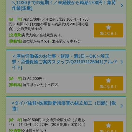
＼11/30までの短期！／未経験から時給1700円！集荷
作業[派遣]
[給 与]
時給1700円／月収例：328,100円＝1,700
円×8時間×21日勤務の場合＋残業代(月20時間の場
合)、交通費別途支給
気になる！
[交通費]
実費支給／当社規定あり。
[勤務地]
徳宿駅から車5分
/
涸沼駅から車12分
＜厚生労働省のお仕事・短期・週3日～OK＞埼玉
県・労働保険ご案内スタッフ/Q311071125041[アルバ
イト]
[給 与]
時給1,600円～
[勤務地]
埼玉県さいたま市西区
気になる！
<タイパ抜群>医療診断用装置の組立加工（日勤）[派
遣]
[給 与]
時給1500円 ※交通費全額支給（規定あ
り） 【月収例】26.2万円（20日勤務＋残業20h）
[交通費]
交通費支給あり
気になる！