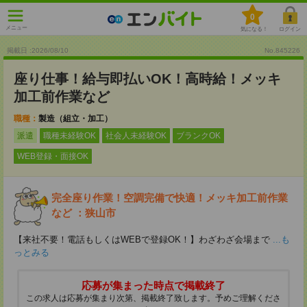
0
メニュー
気になる！
ログイン
掲載日 :2026
/
08
/
10
No.845226
座り仕事！給与即払いOK！高時給！メッキ
加工前作業など
職種：
製造（組立・加工）
派遣
職種未経験OK
社会人未経験OK
ブランクOK
WEB登録・面接OK
完全座り作業！空調完備で快適！メッキ加工前作業
など ：狭山市
【来社不要！電話もしくはWEBで登録OK！】わざわざ会場まで
...も
っとみる
応募が集まった時点で掲載終了
この求人は応募が集まり次第、掲載終了致します。予めご理解くださ