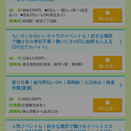
[給 与]
時給1500円 ■日払い・週払いOK！(規定
あり) ■現金日払いもOK(規定あり)
気になる！
[勤務地]
新宿駅
/
新宿三丁目駅
ちいさいかわいいキャラのイベントも！好きな場所
で働ける☆来社不要！働いたその日に給料もらえる
◎/T1[アルバイト]
[給 与]
日給13,000円～
[勤務地]
東京都新宿区新宿（最寄り駅：新宿駅）
気になる！
座り仕事！給与即払いOK！高時給！土日休み！検査
作業[派遣]
[給 与]
時給1300円
[交通費]
交通費支給有り
気になる！
[勤務地]
狭山市駅から徒歩21分
人気イベントも！好きな場所で働けるイベントスタ