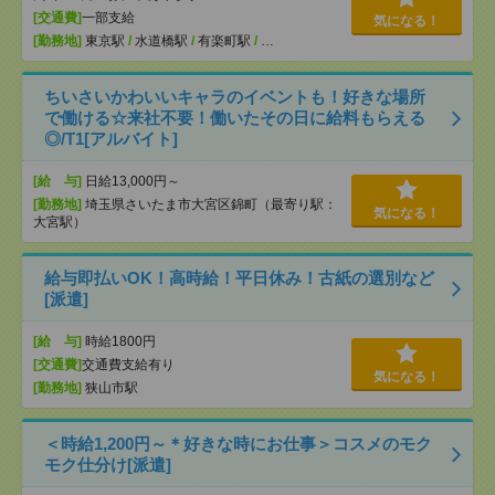
[交通費]
一部支給
気になる！
[勤務地]
東京駅
/
水道橋駅
/
有楽町駅
/
…
ちいさいかわいいキャラのイベントも！好きな場所
で働ける☆来社不要！働いたその日に給料もらえる
◎/T1[アルバイト]
[給 与]
日給13,000円～
[勤務地]
埼玉県さいたま市大宮区錦町（最寄り駅：
気になる！
大宮駅）
給与即払いOK！高時給！平日休み！古紙の選別など
[派遣]
[給 与]
時給1800円
[交通費]
交通費支給有り
気になる！
[勤務地]
狭山市駅
＜時給1,200円～＊好きな時にお仕事＞コスメのモク
モク仕分け[派遣]