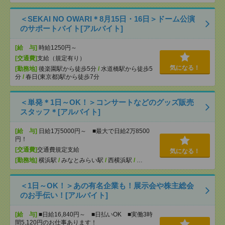
＜SEKAI NO OWARI＊8月15日・16日＞ドーム公演
のサポートバイト[アルバイト]
[給 与]
時給1250円～
[交通費]
支給（規定有り）
気になる！
[勤務地]
後楽園駅から徒歩5分
/
水道橋駅から徒歩5
分
/
春日(東京都)駅から徒歩7分
＜単発＊1日～OK！＞コンサートなどのグッズ販売
スタッフ＊[アルバイト]
[給 与]
日給1万5000円～ ■最大で日給2万8500
円！
[交通費]
交通費規定支給
気になる！
[勤務地]
横浜駅
/
みなとみらい駅
/
西横浜駅
/
…
＜1日～OK！＞あの有名企業も！展示会や株主総会
のお手伝い！[アルバイト]
[給 与]
■日給16,840円～ ■日払いOK ■実働3時
間5,120円のお仕事あります！