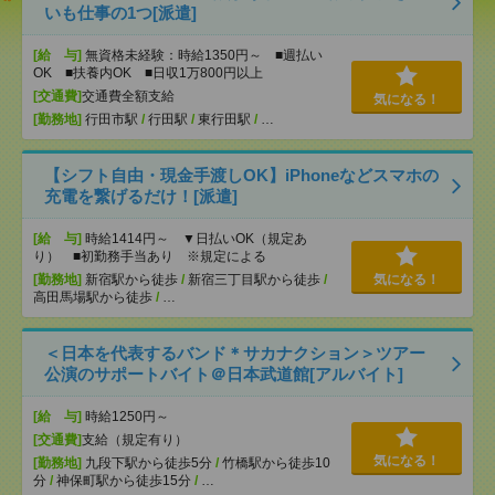
いも仕事の1つ[派遣]
[給 与]
無資格未経験：時給1350円～ ■週払い
OK ■扶養内OK ■日収1万800円以上
[交通費]
交通費全額支給
気になる！
[勤務地]
行田市駅
/
行田駅
/
東行田駅
/
…
【シフト自由・現金手渡しOK】iPhoneなどスマホの
充電を繋げるだけ！[派遣]
[給 与]
時給1414円～ ▼日払いOK（規定あ
り） ■初勤務手当あり ※規定による
[勤務地]
新宿駅から徒歩
/
新宿三丁目駅から徒歩
/
気になる！
高田馬場駅から徒歩
/
…
＜日本を代表するバンド＊サカナクション＞ツアー
公演のサポートバイト＠日本武道館[アルバイト]
[給 与]
時給1250円～
[交通費]
支給（規定有り）
気になる！
[勤務地]
九段下駅から徒歩5分
/
竹橋駅から徒歩10
分
/
神保町駅から徒歩15分
/
…