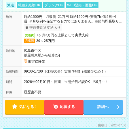
派遣
職種未経験OK
ブランクOK
WEB登録・面接OK
時給1500円 月収例 21万円 時給1500円×実働7h×週5日×4
給与
週 ※月収例を保証するものではありません。※給与即受取りサ
ービス利用可（利用条件有）
交通費別途支給あり
1ヶ月3万円を上限として実費支給
交通費
20～25万円
月収例
広島市中区
勤務地
紙屋町東駅から徒歩2分
損害保険業
09:00-17:00（休憩60分）実働7時間（残業少なめ！）
勤務時間
2026年09月01日～長期 ※開始日相談OK ※9月～！
期間
履歴書不要
特徴
気になる！
応募する
詳細へ
掲載日：2026.07.30