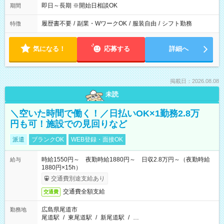
即日～長期 ※開始日相談OK
期間
履歴書不要
/
副業・WワークOK
/
服装自由
/
シフト勤務
特徴
気になる！
応募する
詳細へ
掲載日：2026.08.08
未読
＼空いた時間で働く！／日払いOK×1勤務2.8万
円も可！施設での見回りなど
派遣
ブランクOK
WEB登録・面接OK
時給1550円～ 夜勤時給1880円～ 日収2.8万円～（夜勤時給
給与
1880円×15h）
交通費別途支給あり
交通費全額支給
交通費
広島県尾道市
勤務地
尾道駅
/
東尾道駅
/
新尾道駅
/
…