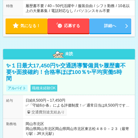
合は応募できません。
履歴書不要
/
40～50代活躍中
/
服装自由
/
シフト勤務
/
10名以
特徴
上の大量募集
/
電話対応なし
/
パソコンスキル不要
気になる！
応募する
詳細へ
未読
✨１日最大17,450円✨交通誘導警備員✨履歴書不
要✨面接確約！合格率ほぼ100％✨平均実働5時
間
アルバイト
職種未経験OK
日給8,500円～17,450円
給与
✅「守組6か条」による評価制度！✅ 通常日当は8,500円ですが
上記評価制度により「S級隊員」と認定されれば10,000円の日当
交通費別途支給あり
を支給します。 (1)上記勤務者が交通2級資格者の場合10,000円
+1500円＝11,500円 (2)上記現場が深夜の場合 11,500×1.25＝
岡山市北区
勤務地
14,375円 (3)上記現場が日祝深夜の場合 17,250円 (4)上記勤務
岡山県岡山市北区岡山県岡山市北区東古松４８０－２３（最寄
者が現場までの運転者の場合17,250+200円＝17,450円 -----------
り駅：JR大元駅）
------------------------------- *最高日当額 17,450円* （実働時間5