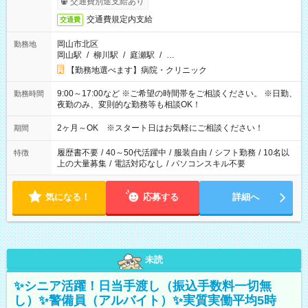
交通費別途支給あり
交通費規定内支給
交通費
岡山市北区
勤務地
岡山駅
/
柳川駅
/
庭瀬駅
/
…
【勤務地選べます】病院・クリニック
9:00～17:00など ※ご希望の時間帯をご相談ください。 ※日勤、
勤務時間
夜勤のみ、変則的な勤務等も相談OK！
2ヶ月～OK ※スタート日はお気軽にご相談ください！
期間
履歴書不要
/
40～50代活躍中
/
服装自由
/
シフト勤務
/
10名以
特徴
上の大量募集
/
電話対応なし
/
パソコンスキル不要
気になる！
応募する
詳細へ
未読
✨シニア活躍！日当手渡し（振込手数料一切無
し）✨警備員（アルバイト）✨実質実働平均5時