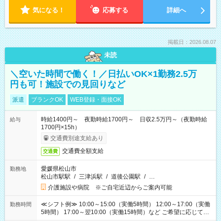
気になる！
応募する
詳細へ
掲載日：2026.08.07
未読
＼空いた時間で働く！／日払いOK×1勤務2.5万
円も可！施設での見回りなど
派遣
ブランクOK
WEB登録・面接OK
時給1400円～ 夜勤時給1700円～ 日収2.5万円～（夜勤時給
給与
1700円×15h）
交通費別途支給あり
交通費全額支給
交通費
愛媛県松山市
勤務地
松山市駅駅
/
三津浜駅
/
道後公園駅
/
…
介護施設や病院 ※ご自宅近辺からご案内可能
≪シフト例≫ 10:00～15:00（実働5時間） 12:00～17:00（実働
勤務時間
5時間） 17:00～翌10:00（実働15時間）など ご希望に応じて、
働く時間は調整できます！ お気軽に担当へ相談ください！