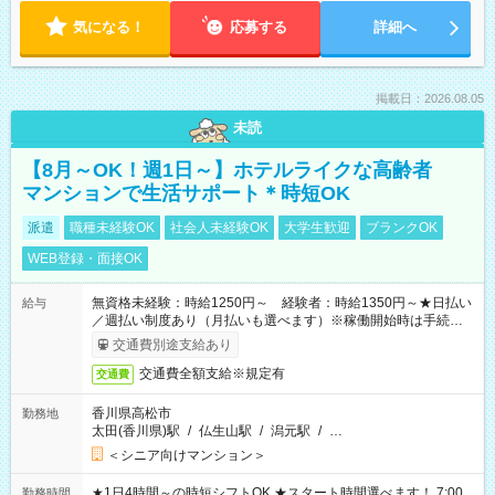
気になる！
応募する
詳細へ
掲載日：2026.08.05
未読
【8月～OK！週1日～】ホテルライクな高齢者
マンションで生活サポート＊時短OK
派遣
職種未経験OK
社会人未経験OK
大学生歓迎
ブランクOK
WEB登録・面接OK
無資格未経験：時給1250円～ 経験者：時給1350円～★日払い
給与
／週払い制度あり（月払いも選べます）※稼働開始時は手続き完
了次第のお支払いとなります。
交通費別途支給あり
交通費全額支給※規定有
交通費
香川県高松市
勤務地
太田(香川県)駅
/
仏生山駅
/
潟元駅
/
…
＜シニア向けマンション＞
★1日4時間～の時短シフトOK ★スタート時間選べます！ 7:00
勤務時間