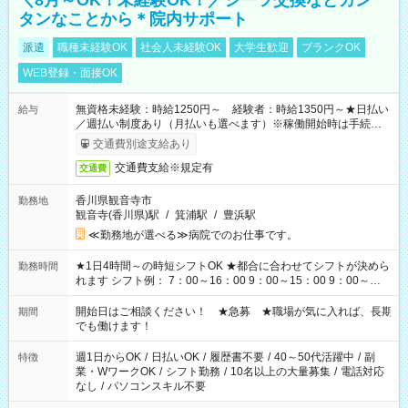
＼8月～OK！未経験OK！／シーツ交換などカン
タンなことから＊院内サポート
派遣
職種未経験OK
社会人未経験OK
大学生歓迎
ブランクOK
WEB登録・面接OK
無資格未経験：時給1250円～ 経験者：時給1350円～★日払い
給与
／週払い制度あり（月払いも選べます）※稼働開始時は手続き完
了次第のお支払いとなります。
交通費別途支給あり
交通費支給※規定有
交通費
香川県観音寺市
勤務地
観音寺(香川県)駅
/
箕浦駅
/
豊浜駅
≪勤務地が選べる≫病院でのお仕事です。
★1日4時間～の時短シフトOK ★都合に合わせてシフトが決めら
勤務時間
れます シフト例： 7：00～16：00 9：00～15：00 9：00～
18：00 11：00～20：00 など ※Wワークの場合、他のお仕事と
合わせ週40時間超の就業はご案内できません ※法令に基づき、
開始日はご相談ください！ ★急募 ★職場が気に入れば、長期
期間
週20時間以上勤務は社会保険への加入対象となります ※労働者
でも働けます！
派遣法（日雇い派遣の原則禁止）により、短時間・短期間の就
業はご案内が難しい場合があります
週1日からOK
/
日払いOK
/
履歴書不要
/
40～50代活躍中
/
副
特徴
業・WワークOK
/
シフト勤務
/
10名以上の大量募集
/
電話対応
なし
/
パソコンスキル不要