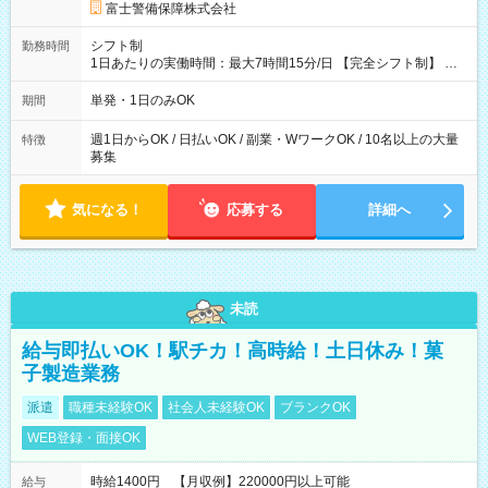
時間の場合、時給3,490円） ------------------------------------------ よ
富士警備保障株式会社
り上位の資格取得やリーダー手当を取得すると ”さらに”加算さ
れます！ ※日当支給時振込手数料等は一切ありません。 【試用
シフト制
勤務時間
期間】試用期間なし
1日あたりの実働時間：最大7時間15分/日 【完全シフト制】 例
(1) 8：00~17:00（休憩１h） 例(2) 13:00~16:00（早上がりでも
全額支給！） 例(3) 21:00~5:00（夜勤なら日当1.25倍！！）
単発・1日のみOK
期間
週1日からOK / 日払いOK / 副業・WワークOK / 10名以上の大量
特徴
募集
気になる！
応募する
詳細へ
未読
給与即払いOK！駅チカ！高時給！土日休み！菓
子製造業務
派遣
職種未経験OK
社会人未経験OK
ブランクOK
WEB登録・面接OK
時給1400円 【月収例】220000円以上可能
給与