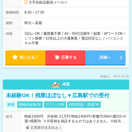
大手化粧品製造メーカー
8:30～17:35
勤務時間
即日～長期
期間
日払いOK
/
履歴書不要
/
40～50代活躍中
/
副業・WワークOK
/
特徴
シフト勤務
/
10名以上の大量募集
/
電話対応なし
/
パソコンス
キル不要
気になる！
応募する
詳細へ
掲載日：2026.07.30
未読
未経験OK！残業ほぼなし▼広島駅での受付
派遣
職種未経験OK
ブランクOK
WEB登録・面接OK
時給1400円 月収例 21万円 時給1400円×実働7h30m×週5日×4
給与
週+残業5h ※月収例を保証するものではありません。※給与即
受取りサービス利用可（利用条件有）
交通費別途支給あり