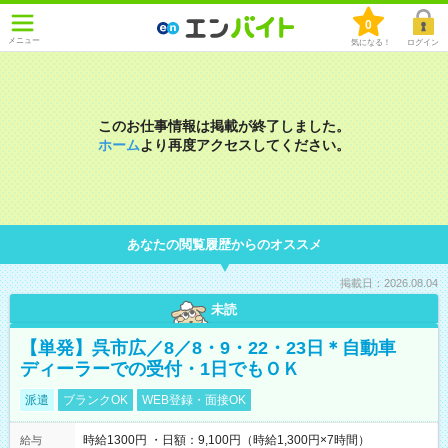
0
メニュー
気になる！
ログイン
このお仕事情報は掲載が終了しました。
ホーム
より再度アクセスしてください。
あなたの閲覧履歴からのオススメ
掲載日：2026.08.04
未読
【単発】呉市広／8／8・9・22・23日＊自動車
ディーラーでの受付・1日でもＯＫ
派遣
ブランクOK
WEB登録・面接OK
時給1300円 ・日額：9,100円（時給1,300円×7時間）
給与