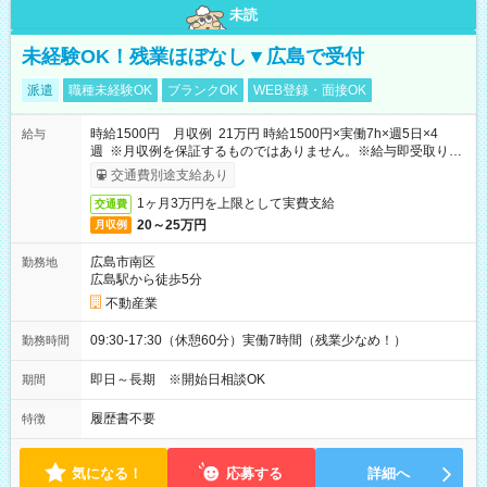
未読
未経験OK！残業ほぼなし▼広島で受付
派遣
職種未経験OK
ブランクOK
WEB登録・面接OK
時給1500円 月収例 21万円 時給1500円×実働7h×週5日×4
給与
週 ※月収例を保証するものではありません。※給与即受取りサ
ービス利用可（利用条件有）
交通費別途支給あり
1ヶ月3万円を上限として実費支給
交通費
20～25万円
月収例
広島市南区
勤務地
広島駅から徒歩5分
不動産業
09:30-17:30（休憩60分）実働7時間（残業少なめ！）
勤務時間
即日～長期 ※開始日相談OK
期間
履歴書不要
特徴
気になる！
応募する
詳細へ