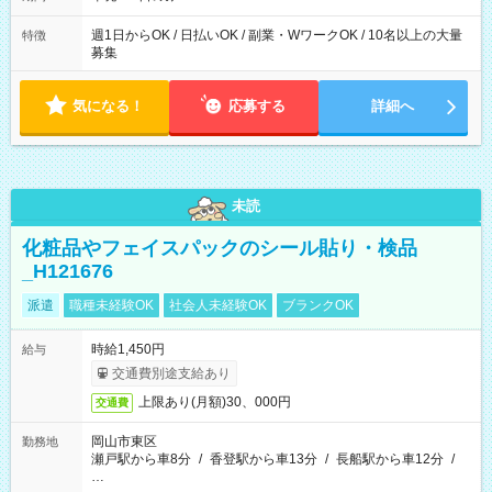
週1日からOK / 日払いOK / 副業・WワークOK / 10名以上の大量
特徴
募集
気になる！
応募する
詳細へ
未読
化粧品やフェイスパックのシール貼り・検品
_H121676
派遣
職種未経験OK
社会人未経験OK
ブランクOK
時給1,450円
給与
交通費別途支給あり
上限あり(月額)30、000円
交通費
岡山市東区
勤務地
瀬戸駅から車8分
/
香登駅から車13分
/
長船駅から車12分
/
…