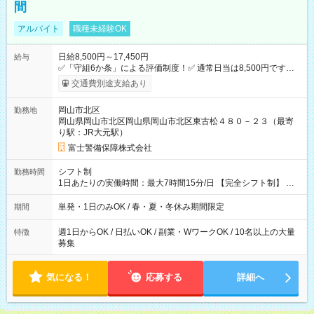
間
アルバイト
職種未経験OK
日給8,500円～17,450円
給与
✅「守組6か条」による評価制度！✅ 通常日当は8,500円ですが
上記評価制度により「S級隊員」と認定されれば10,000円の日当
交通費別途支給あり
を支給します。 (1)上記勤務者が交通2級資格者の場合10,000円
+1500円＝11,500円 (2)上記現場が深夜の場合 11,500×1.25＝
岡山市北区
勤務地
14,375円 (3)上記現場が日祝深夜の場合 17,250円 (4)上記勤務
岡山県岡山市北区岡山県岡山市北区東古松４８０－２３（最寄
者が現場までの運転者の場合17,250+200円＝17,450円 -----------
り駅：JR大元駅）
------------------------------- *最高日当額 17,450円* ---------------------
--------------------- より上位の資格取得やリーダー手当を取得する
富士警備保障株式会社
と ”さらに”加算されます！ ✅実質実働平均5時間 上記時給換算
するとなんと時給3,490円！！ ※日当支給時振込手数料等はいっ
シフト制
勤務時間
さいありません。 【試用期間】試用期間なし
1日あたりの実働時間：最大7時間15分/日 【完全シフト制】 例
(1) 8：00~17:00（休憩１h） 例(2) 13:00~16:00（早上がりでも
全額支給！）
単発・1日のみOK / 春・夏・冬休み期間限定
期間
週1日からOK / 日払いOK / 副業・WワークOK / 10名以上の大量
特徴
募集
気になる！
応募する
詳細へ