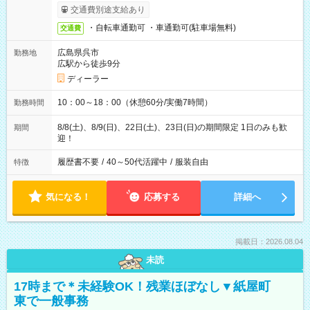
交通費別途支給あり
・自転車通勤可 ・車通勤可(駐車場無料)
交通費
広島県呉市
勤務地
広駅から徒歩9分
ディーラー
10：00～18：00（休憩60分/実働7時間）
勤務時間
8/8(土)、8/9(日)、22日(土)、23日(日)の期間限定 1日のみも歓
期間
迎！
履歴書不要
/
40～50代活躍中
/
服装自由
特徴
気になる！
応募する
詳細へ
掲載日：2026.08.04
未読
17時まで＊未経験OK！残業ほぼなし▼紙屋町
東で一般事務