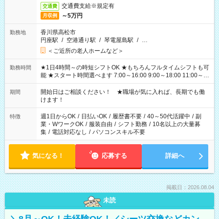
交通費支給※規定有
交通費
～5万円
月収例
香川県高松市
勤務地
円座駅
/
空港通り駅
/
琴電屋島駅
/
…
＜ご近所の老人ホームなど＞
★1日4時間～の時短シフトOK ★もちろんフルタイムシフトも可
勤務時間
能 ★スタート時間選べます 7:00～16:00 9:00～18:00 11:00～
20:00 など 残業なし！ ※Wワークの場合、他のお仕事と合わせ
週40時間超の就業はご案内できません ※法令に基づき、週20時
開始日はご相談ください！ ★職場が気に入れば、長期でも働
期間
間以上勤務は社会保険への加入対象となります ※労働者派遣法
けます！
（日雇い派遣の原則禁止）により、短時間・短期間の就業はご
案内が難しい場合があります
週1日からOK
/
日払いOK
/
履歴書不要
/
40～50代活躍中
/
副
特徴
業・WワークOK
/
服装自由
/
シフト勤務
/
10名以上の大量募
集
/
電話対応なし
/
パソコンスキル不要
気になる！
応募する
詳細へ
掲載日：2026.08.04
未読