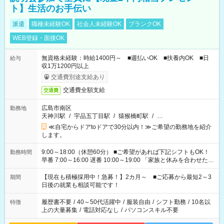
ト】生活のお手伝い
派遣
職種未経験OK
社会人未経験OK
ブランクOK
WEB登録・面接OK
無資格未経験：時給1400円～ ■週払いOK ■扶養内OK ■日
給与
収1万1200円以上
交通費別途支給あり
交通費全額支給
交通費
広島市南区
勤務地
天神川駅
/
宇品五丁目駅
/
猿猴橋町駅
/
…
≪自宅からドアtoドアで30分以内！≫ご希望の勤務地を紹介
します。
9:00～18:00（休憩60分） ■ご希望があれば下記シフトもOK！
勤務時間
早番 7:00～16:00 遅番 10:00～19:00 「家族と休みを合わせた
い」 「余裕を持って夕飯の準備がしたい」 「できれば残業はし
たくない」 など、ご希望を教えてくださいね。 ※Wワーク希望
【現在も積極採用中！急募！】2カ月～ ■ご応募から最短2～3
期間
の方へ 今ご覧のお仕事で希望する勤務時間と、もう1つのお仕事
日後の就業も相談可能です！
の勤務時間。 合計で週40時間を超える場合は応募できません。
履歴書不要
/
40～50代活躍中
/
服装自由
/
シフト勤務
/
10名以
特徴
上の大量募集
/
電話対応なし
/
パソコンスキル不要