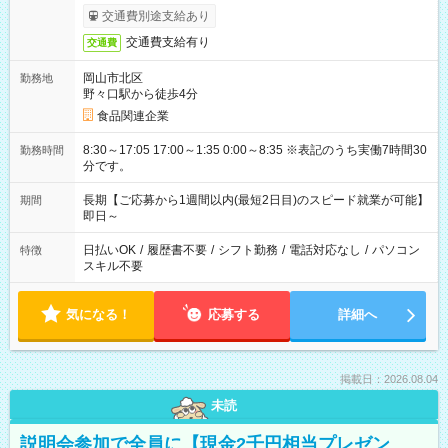
交通費別途支給あり
交通費支給有り
交通費
岡山市北区
勤務地
野々口駅から徒歩4分
食品関連企業
8:30～17:05 17:00～1:35 0:00～8:35 ※表記のうち実働7時間30
勤務時間
分です。
長期【ご応募から1週間以内(最短2日目)のスピード就業が可能】
期間
即日～
日払いOK
/
履歴書不要
/
シフト勤務
/
電話対応なし
/
パソコン
特徴
スキル不要
気になる！
応募する
詳細へ
掲載日：2026.08.04
未読
説明会参加で全員に【現金2千円相当プレゼン