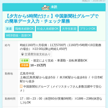
掲載日：2026.08.07
未読
【夕方から5時間だけ♬】中国新聞社グループで
の簡単データ入力・チェック業務
派遣
職種未経験OK
社会人未経験OK
大学生歓迎
ブランクOK
WEB登録・面接OK
時給1160円☆月収例：11万5700円（1160円×5時間×19日勤務
給与
の場合） ※22:00以降は時給1,450円
交通費別途支給あり
・規定により支給 ・車通勤・自転車通勤OK
交通費
10～15万円
月収例
広島市中区
勤務地
土橋(広島県)駅から徒歩5分
/
本川町駅から徒歩8分
/
十日市町
駅から徒歩
中国新聞社グループ（メイツスタッフさん多数活躍中で安心
♬）
17：00～23：00（休憩60分/実働5時間） ※18時～23時(休憩な
勤務時間
し)もOK