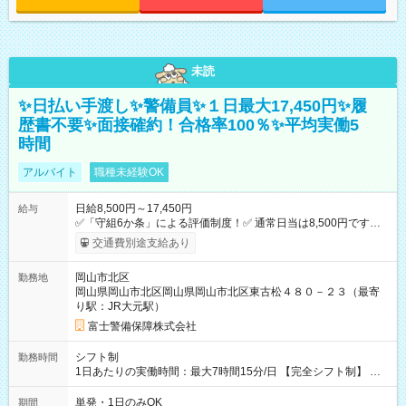
未読
✨日払い手渡し✨警備員✨１日最大17,450円✨履
歴書不要✨面接確約！合格率100％✨平均実働5
時間
アルバイト
職種未経験OK
日給8,500円～17,450円
給与
✅「守組6か条」による評価制度！✅ 通常日当は8,500円ですが
上記評価制度により「S級隊員」と認定されれば10,000円の日当
交通費別途支給あり
を支給します。 (1)上記勤務者が交通2級資格者の場合10,000円
+1500円＝11,500円 (2)上記現場が深夜の場合 11,500×1.25＝
岡山市北区
勤務地
14,375円 (3)上記現場が日祝深夜の場合 17,250円 (4)上記勤務
岡山県岡山市北区岡山県岡山市北区東古松４８０－２３（最寄
者が現場までの運転者の場合17,250+200円＝17,450円 -----------
り駅：JR大元駅）
------------------------------- *最高日当額 17,450円* ---------------------
--------------------- より上位の資格取得やリーダー手当を取得する
富士警備保障株式会社
と ”さらに”加算されます！ ※日当支給時振込手数料等は一切あ
りません。 【試用期間】試用期間なし
シフト制
勤務時間
1日あたりの実働時間：最大7時間15分/日 【完全シフト制】 例
(1) 8：00~17:00（休憩１h） 例(2) 13:00~16:00（早上がりでも
全額支給！） 例(3) 21:00~5:00（夜勤なら日当1.25倍！！）
単発・1日のみOK
期間