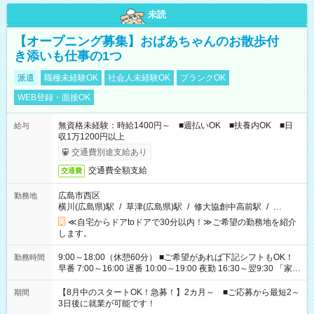
未読
【オープニング募集】おばあちゃんのお散歩付
き添いも仕事の1つ
派遣
職種未経験OK
社会人未経験OK
ブランクOK
WEB登録・面接OK
無資格未経験：時給1400円～ ■週払いOK ■扶養内OK ■日
給与
収1万1200円以上
交通費別途支給あり
交通費全額支給
交通費
広島市西区
勤務地
横川(広島県)駅
/
草津(広島県)駅
/
修大協創中高前駅
/
…
≪自宅からドアtoドアで30分以内！≫ご希望の勤務地を紹介
します。
9:00～18:00（休憩60分） ■ご希望があれば下記シフトもOK！
勤務時間
早番 7:00～16:00 遅番 10:00～19:00 夜勤 16:30～翌9:30 「家族
と休みを合わせたい」 「余裕を持って夕飯の準備がしたい」
「できれば残業はしたくない」 など、ご希望を教えてください
【8月中のスタートOK！急募！】2カ月～ ■ご応募から最短2～
期間
ね。 ※Wワーク希望の方へ 今ご覧のお仕事で希望する勤務時間
3日後に就業が可能です！
と、もう1つのお仕事の勤務時間。 合計で週40時間を超える場