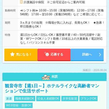
介護施設や病院 ※ご自宅近辺からご案内可能
≪シフト例≫ 10:00～15:00（実働5時間） 12:00～17:00（実働
勤務時間
5時間） 17:00～翌10:00（実働15時間）など ご希望に応じて、
働く時間は調整できます！ お気軽に担当へ相談ください！
3ヵ月までの短期 ※職場が気に入れば、長期もOK！ ★急募！
期間
即日勤務もOK！
週1日からOK
/
日払いOK
/
履歴書不要
/
40～50代活躍中
/
副
特徴
業・WワークOK
/
シフト勤務
/
10名以上の大量募集
/
電話対応
なし
/
パソコンスキル不要
気になる！
応募する
詳細へ
掲載日：2026.08.04
未読
観音寺市【週1日～】ホテルライクな高齢者マン
ションで生活サポート
派遣
職種未経験OK
社会人未経験OK
大学生歓迎
ブランクOK
WEB登録・面接OK