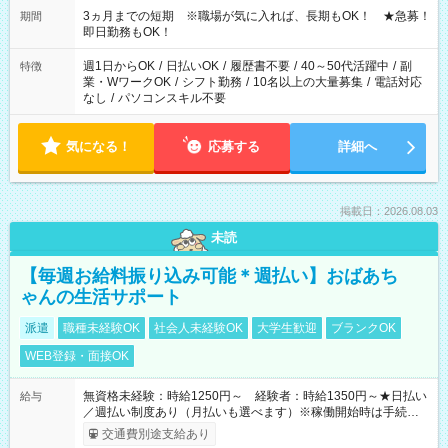
3ヵ月までの短期 ※職場が気に入れば、長期もOK！ ★急募！
期間
即日勤務もOK！
週1日からOK
/
日払いOK
/
履歴書不要
/
40～50代活躍中
/
副
特徴
業・WワークOK
/
シフト勤務
/
10名以上の大量募集
/
電話対応
なし
/
パソコンスキル不要
気になる！
応募する
詳細へ
掲載日：2026.08.03
未読
【毎週お給料振り込み可能＊週払い】おばあち
ゃんの生活サポート
派遣
職種未経験OK
社会人未経験OK
大学生歓迎
ブランクOK
WEB登録・面接OK
無資格未経験：時給1250円～ 経験者：時給1350円～★日払い
給与
／週払い制度あり（月払いも選べます）※稼働開始時は手続き完
了次第のお支払いとなります。
交通費別途支給あり