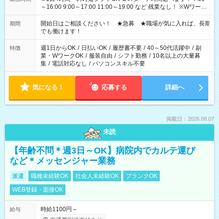
～16:00 9:00～17:00 11:00～19:00 など 残業なし！ ※Wワーク
の場合、他のお仕事と合わせ週40時間超の就業はご案内できま
せん ※法令に基づき、週20時間以上勤務は社会保険への加入対
開始日はご相談ください！ ★急募 ★職場が気に入れば、長期
期間
象となります ※労働者派遣法（日雇い派遣の原則禁止）によ
でも働けます！
り、短時間・短期間の就業はご案内が難しい場合があります
週1日からOK
/
日払いOK
/
履歴書不要
/
40～50代活躍中
/
副
特徴
業・WワークOK
/
服装自由
/
シフト勤務
/
10名以上の大量募
集
/
電話対応なし
/
パソコンスキル不要
気になる！
応募する
詳細へ
掲載日：2026.08.07
未読
【年齢不問＊週3日～OK】病院内でカルテ運び
など＊メッセンジャー業務
派遣
職種未経験OK
社会人未経験OK
ブランクOK
WEB登録・面接OK
時給1100円～
給与