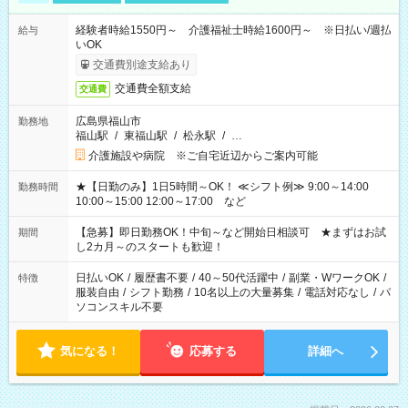
経験者時給1550円～ 介護福祉士時給1600円～ ※日払い/週払
給与
いOK
交通費別途支給あり
交通費全額支給
交通費
広島県福山市
勤務地
福山駅
/
東福山駅
/
松永駅
/
…
介護施設や病院 ※ご自宅近辺からご案内可能
★【日勤のみ】1日5時間～OK！ ≪シフト例≫ 9:00～14:00
勤務時間
10:00～15:00 12:00～17:00 など
【急募】即日勤務OK！中旬～など開始日相談可 ★まずはお試
期間
し2カ月～のスタートも歓迎！
日払いOK
/
履歴書不要
/
40～50代活躍中
/
副業・WワークOK
/
特徴
服装自由
/
シフト勤務
/
10名以上の大量募集
/
電話対応なし
/
パ
ソコンスキル不要
気になる！
応募する
詳細へ