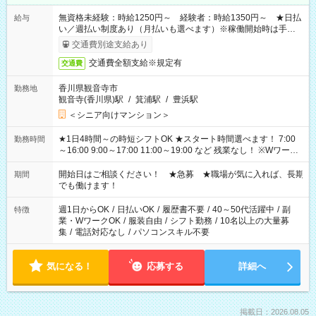
無資格未経験：時給1250円～ 経験者：時給1350円～ ★日払
給与
い／週払い制度あり（月払いも選べます）※稼働開始時は手続き
完了次第のお支払いとなります。
交通費別途支給あり
交通費全額支給※規定有
交通費
香川県観音寺市
勤務地
観音寺(香川県)駅
/
箕浦駅
/
豊浜駅
＜シニア向けマンション＞
★1日4時間～の時短シフトOK ★スタート時間選べます！ 7:00
勤務時間
～16:00 9:00～17:00 11:00～19:00 など 残業なし！ ※Wワーク
の場合、他のお仕事と合わせ週40時間超の就業はご案内できま
せん ※法令に基づき、週20時間以上勤務は社会保険への加入対
開始日はご相談ください！ ★急募 ★職場が気に入れば、長期
期間
象となります ※労働者派遣法（日雇い派遣の原則禁止）によ
でも働けます！
り、短時間・短期間の就業はご案内が難しい場合があります
週1日からOK
/
日払いOK
/
履歴書不要
/
40～50代活躍中
/
副
特徴
業・WワークOK
/
服装自由
/
シフト勤務
/
10名以上の大量募
集
/
電話対応なし
/
パソコンスキル不要
気になる！
応募する
詳細へ
掲載日：2026.08.05