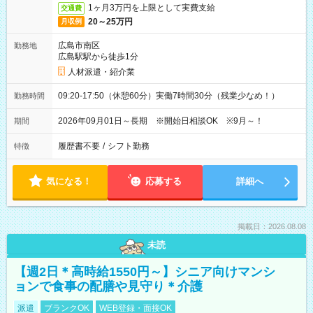
1ヶ月3万円を上限として実費支給
交通費
20～25万円
月収例
広島市南区
勤務地
広島駅駅から徒歩1分
人材派遣・紹介業
09:20-17:50（休憩60分）実働7時間30分（残業少なめ！）
勤務時間
2026年09月01日～長期 ※開始日相談OK ※9月～！
期間
履歴書不要
/
シフト勤務
特徴
気になる！
応募する
詳細へ
掲載日：2026.08.08
未読
【週2日＊高時給1550円～】シニア向けマンシ
ョンで食事の配膳や見守り＊介護
派遣
ブランクOK
WEB登録・面接OK