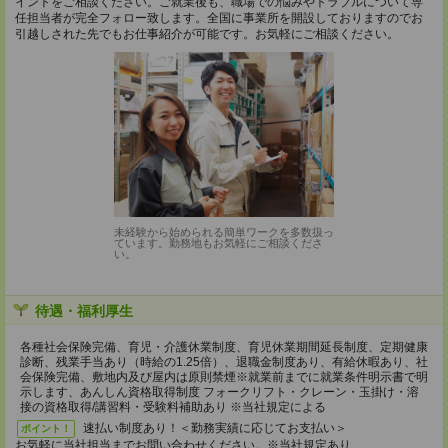
イントをご相談ください。ご就業後も、職場での悩みやトラブルについて専
任担当者が完全フォロー致します。全国に事業所を開設しておりますのでお
引越しされた先でもお仕事紹介が可能です。お気軽にご相談ください。
未経験から始められる簡単ワークを多数扱っ
ています。勤務地もお気軽にご相談くださ
い。
待遇・福利厚生
各種社会保険完備、育児・介護休業制度、育児休業期間延長制度、定期健康
診断、残業手当あり（時給の1.25倍）、退職金制度あり、有給休暇あり、社
会保険完備、敷地内及び屋内は原則禁煙※就業前までに就業条件明示書で明
示します、あんしん資格取得制度 フォークリフト・クレーン・玉掛け・溶
接の資格取得/講習料・受験料補助あり ※当社規定による
速払い制度あり！＜勤務実績に応じてお支払い＞
ポイント！
お気軽に当社担当までお問い合わせください。※当社規定あり