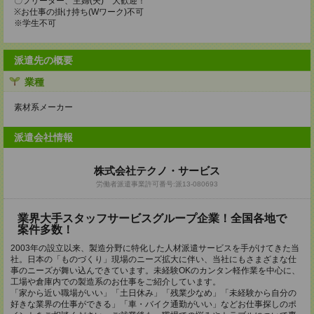
〇フリーター、主婦(夫) 大歓迎！
※お仕事の掛け持ち(Wワーク)不可
※学生不可
派遣先の概要
業種
素材系メーカー
派遣会社情報
株式会社テクノ・サービス
労働者派遣事業許可番号:派13-080693
業界大手スタッフサービスグループ企業！全国各地で
案件多数！
2003年の設立以来、製造分野に特化した人材派遣サービスを手がけてきた当
社。日本の「ものづくり」現場のニーズ拡大に伴い、当社にもさまざまな仕
事のニーズが舞い込んできています。未経験OKのカンタン軽作業を中心に、
工場や倉庫内での製造系のお仕事をご紹介しています。
「家から近い職場がいい」「土日休み」「残業少なめ」「未経験から自分の
好きな業界の仕事ができる」「車・バイク通勤がいい」などお仕事探しのポ