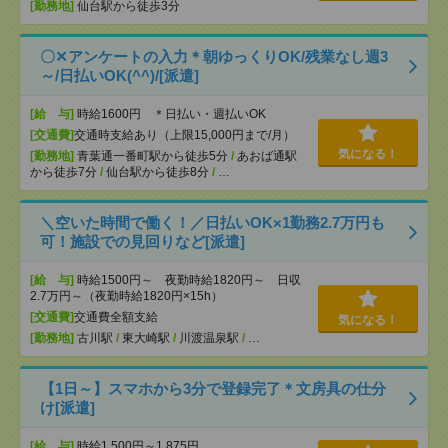
[勤務地]
仙台駅から徒歩3分
〇✕アンケートの入力＊朝ゆっくりOK/残業なし週3
～/日払いOK(^^)/[派遣]
[給 与]
時給1600円 ＊日払い・週払いOK
[交通費]
交通時支給あり（上限15,000円まで/月）
気になる！
[勤務地]
青葉通一番町駅から徒歩5分
/
あおば通駅
から徒歩7分
/
仙台駅から徒歩8分
/
…
＼空いた時間で働く！／日払いOK×1勤務2.7万円も
可！施設での見回りなど[派遣]
[給 与]
時給1500円～ 夜勤時給1820円～ 日収
2.7万円～（夜勤時給1820円×15h）
[交通費]
交通費全額支給
気になる！
[勤務地]
古川駅
/
東大崎駅
/
川渡温泉駅
/
…
【1日～】スマホから3分で登録完了＊文房具の仕分
け[派遣]
[給 与]
時給1,500円～1,875円