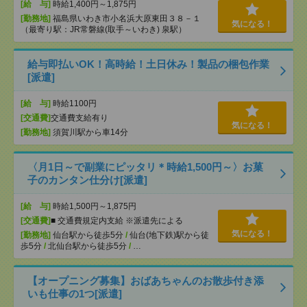
[給 与]
時給1,400円～1,875円
[勤務地]
福島県いわき市小名浜大原東田３８－１
気になる！
（最寄り駅：JR常磐線(取手～いわき) 泉駅）
給与即払いOK！高時給！土日休み！製品の梱包作業
[派遣]
[給 与]
時給1100円
[交通費]
交通費支給有り
気になる！
[勤務地]
須賀川駅から車14分
〈月1日～で副業にピッタリ＊時給1,500円～〉お菓
子のカンタン仕分け[派遣]
[給 与]
時給1,500円～1,875円
[交通費]
■ 交通費規定内支給 ※派遣先による
気になる！
[勤務地]
仙台駅から徒歩5分
/
仙台(地下鉄)駅から徒
歩5分
/
北仙台駅から徒歩5分
/
…
【オープニング募集】おばあちゃんのお散歩付き添
いも仕事の1つ[派遣]