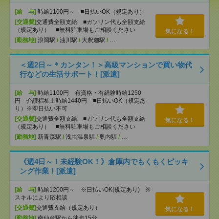
[給 与]
時給1100円～ ■日払いOK（規定あり）
[交通費]
交通費全額支給 ■ガソリン代も全額支給
（規定あり） ■無料駐車場もご相談ください
気になる！
[勤務地]
浪岡駅
/
油川駅
/
大釈迦駅
/
…
＜週2日～＊カンタン！＞高級マンションで買い物代
行などの生活サポート！[派遣]
[給 与]
時給1100円 有資格・有経験時給1250
円 介護福祉士時給1440円 ■日払いOK（規定あ
り）※即日払い不可
[交通費]
交通費全額支給 ■ガソリン代も全額支給
気になる！
（規定あり） ■無料駐車場もご相談ください
[勤務地]
新青森駅
/
浅虫温泉駅
/
奥内駅
/
…
《週4日～！未経験OK！》倉庫内でもくもくピッキ
ング作業！[派遣]
[給 与]
時給1200円～ ※日払いOK(規定あり) ※
スキルにより応相談
[交通費]
交通費支給（規定あり）
気になる！
[勤務地]
南仙台駅から徒歩15分