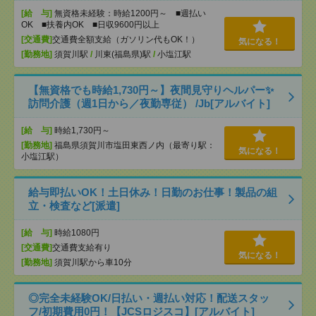
[給 与]
無資格未経験：時給1200円～ ■週払い
OK ■扶養内OK ■日収9600円以上
[交通費]
交通費全額支給（ガソリン代もOK！）
気になる！
[勤務地]
須賀川駅
/
川東(福島県)駅
/
小塩江駅
【無資格でも時給1,730円～】夜間見守りヘルパー✨
訪問介護（週1日から／夜勤専従） /Jb[アルバイト]
[給 与]
時給1,730円～
[勤務地]
福島県須賀川市塩田東西ノ内（最寄り駅：
気になる！
小塩江駅）
給与即払いOK！土日休み！日勤のお仕事！製品の組
立・検査など[派遣]
[給 与]
時給1080円
[交通費]
交通費支給有り
気になる！
[勤務地]
須賀川駅から車10分
◎完全未経験OK/日払い・週払い対応！配送スタッ
フ/初期費用0円！【JCSロジスコ】[アルバイト]