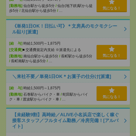
[勤務地]
仙台駅から徒歩5分
/
仙台(地下鉄)駅から徒
気になる！
歩5分
/
北仙台駅から徒歩5分
/
…
《単発1日OK！日払い可》＊文房具のモクモクシー
ル貼り[派遣]
[給 与]
時給1,500円～1,875円
[交通費]
■ 交通費規定内支給 ※派遣先による
気になる！
[勤務地]
南仙台駅から徒歩5分
/
長町駅から徒歩5分
/
長町南駅から徒歩5分
/
…
＼来社不要／単発1日OK＊お菓子の仕分け[派遣]
[給 与]
時給1,500円～1,875円
[勤務地]
石巻駅からバイク・車
/
蛇田駅からバイ
気になる！
ク・車
/
渡波駅からバイク・車
/
…
【未経験9割】高時給／ALIVE小名浜店で楽しく稼ぐ
接客スタッフ／フルタイム勤務／冷房完備！[アルバ
イト]