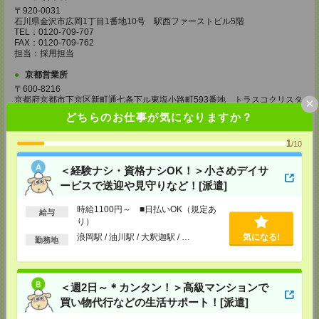
〒920-0031
石川県金沢市広岡1丁目1番地10号 駅西ファーストビル5階
TEL：0120-709-707
FAX：0120-709-762
担当：採用担当
京都営業所
〒600-8216
京都府京都市下京区新町通七条下ル東塩小路町593番地 トラスコクリスタ
×
ルビル7階
どちらのお仕事が気になりますか？
TEL：0120-709-707
FAX：0120-709-751
担当：採用担当
1
/10
大阪営業所
＜経験ナシ・資格ナシOK！＞小さめデイサ
〒530-0017
ービスで送迎や見守りなど！[派遣]
大阪府大阪市北区角田町8番1号 大阪梅田ツインタワーズ・ノース34階
TEL：0120-995-985
時給1100円～ ■日払いOK（規定あ
FAX：0120-992-568
給与
担当：採用担当
り）
浪岡駅 / 油川駅 / 大釈迦駅 / …
気になる!
勤務地
神戸営業所
〒650-0044
兵庫県神戸市中央区東川崎町1丁目3番3号 神戸ハーバーランドセンタービ
ル18階
＜週2日～＊カンタン！＞高級マンションで
TEL：0120-995-984
FAX：0120-709-785
買い物代行などの生活サポート！[派遣]
担当：採用担当