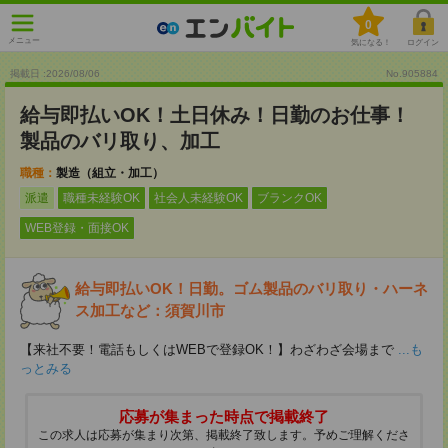
0
メニュー
気になる！
ログイン
掲載日 :2026
/
08
/
06
No.905884
給与即払いOK！土日休み！日勤のお仕事！
製品のバリ取り、加工
職種：
製造（組立・加工）
派遣
職種未経験OK
社会人未経験OK
ブランクOK
WEB登録・面接OK
給与即払いOK！日勤。ゴム製品のバリ取り・ハーネ
ス加工など：須賀川市
【来社不要！電話もしくはWEBで登録OK！】わざわざ会場まで
...も
っとみる
応募が集まった時点で掲載終了
この求人は応募が集まり次第、掲載終了致します。予めご理解くださ