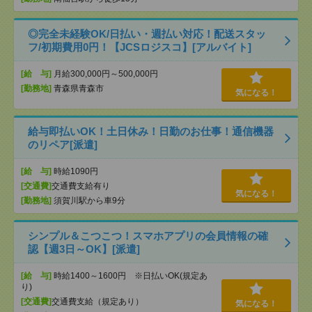
◎完全未経験OK/日払い・週払い対応！配送スタッ
フ/初期費用0円！【JCSロジスコ】[アルバイト]
[給 与]
月給300,000円～500,000円
[勤務地]
青森県青森市
気になる！
給与即払いOK！土日休み！日勤のお仕事！通信機器
のリペア[派遣]
[給 与]
時給1090円
[交通費]
交通費支給有り
気になる！
[勤務地]
須賀川駅から車9分
シンプル＆こつこつ！スマホアプリの会員情報の確
認【週3日～OK】[派遣]
[給 与]
時給1400～1600円 ※日払いOK(規定あ
り)
[交通費]
交通費支給（規定あり）
気になる！