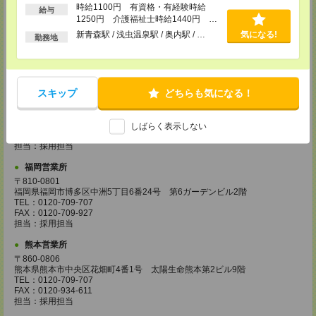
時給1100円 有資格・有経験時給
給与
広島営業所
1250円 介護福祉士時給1440円 ■
〒730-0031
日払いOK（規定あり）※即日払い不
新青森駅 / 浅虫温泉駅 / 奥内駅 / …
気になる!
広島県広島市中区紙屋町2丁目1番地22号 広島興銀ビル11階
勤務地
可
TEL：0120-709-707
FAX：0120-934-504
担当：採用担当
松山営業所
スキップ
どちらも気になる！
〒790-0003
愛媛県松山市三番町7丁目1番地21号 ジブラルタ生命松山ビル8階
TEL：0120-709-707
しばらく表示しない
FAX：0120-709-890
担当：採用担当
福岡営業所
〒810-0801
福岡県福岡市博多区中洲5丁目6番24号 第6ガーデンビル2階
TEL：0120-709-707
FAX：0120-709-927
担当：採用担当
熊本営業所
〒860-0806
熊本県熊本市中央区花畑町4番1号 太陽生命熊本第2ビル9階
TEL：0120-709-707
FAX：0120-934-611
担当：採用担当