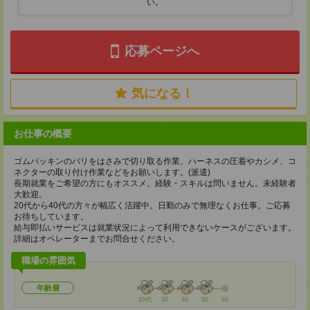
い。
応募ページへ
気になる！
お仕事の概要
ゴムパッキンのバリをはさみで切り取る作業、ハーネスの圧着やカシメ、コ
ネクターの取り付け作業などをお願いします。(派遣)
長期就業をご希望の方にもオススメ。経験・スキルは問いません。未経験者
大歓迎。
20代から40代の方々が幅広く活躍中。日勤のみで無理なくお仕事。ご応募
お待ちしています。
給与即払いサービスは就業状況によって利用できないケースがございます。
詳細はオペレーターまでお問合せください。
職場の雰囲気
年齢層
20代
30
40
50
60