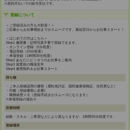
※原則月払いでの給与支払です。
登録について
＜ご登録済みの方も大歓迎！＞
ご応募からお仕事開始までがスムーズです。最短翌日からお仕事スタート！
＜はじめての方はこちら＞
Step1 履歴書・証明写真不要で登録できます。
・オンライン登録（5分程度）
・電話登録（20分程度）
・来場登録（1時間30分程度）
Step2 あなたにピッタリのお仕事をご案内
Step3 就業前の職場見学
Step4 雇用契約＆お仕事スタート
持ち物
・ご本人様確認用の書類（運転免許証、国民健康保険証、住民票など）
・印鑑（登録書類に必要)
・職務経歴メモ（登録手続きがスムーズになります）
※来場登録の場合※
所要時間
経験・スキル・ご希望などにより異なりますが、1時間30分程度です。
登録場所