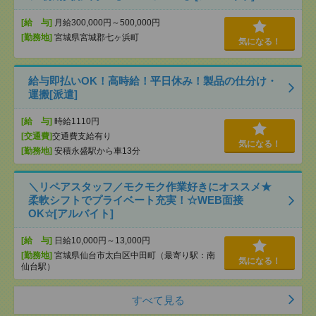
[給 与]
月給300,000円～500,000円
[勤務地]
宮城県宮城郡七ヶ浜町
気になる！
給与即払いOK！高時給！平日休み！製品の仕分け・
運搬[派遣]
[給 与]
時給1110円
[交通費]
交通費支給有り
気になる！
[勤務地]
安積永盛駅から車13分
＼リペアスタッフ／モクモク作業好きにオススメ★
柔軟シフトでプライベート充実！☆WEB面接
OK☆[アルバイト]
[給 与]
日給10,000円～13,000円
[勤務地]
宮城県仙台市太白区中田町（最寄り駅：南
気になる！
仙台駅）
すべて見る