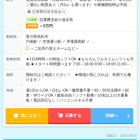
／週払い制度あり（月払いも選べます）※稼働開始時は手続き完
了次第のお支払いとなります。
交通費別途支給あり
交通費支給※規定有
交通費
～5万円
月収例
香川県高松市
勤務地
円座駅
/
空港通り駅
/
琴電屋島駅
/
…
＜ご近所の老人ホームなど＞
★1日4時間～の時短シフトOK ★もちろんフルタイムシフトも可
勤務時間
能 ★スタート時間選べます 7:00～16:00 9:00～18:00 11:00～
20:00 など 残業なし！ ※Wワークの場合、他のお仕事と合わせ
週40時間超の就業はご案内できません ※法令に基づき、週20時
開始日はご相談ください！ ★職場が気に入れば、長期でも働
期間
間以上勤務は社会保険への加入対象となります ※労働者派遣法
けます！
（日雇い派遣の原則禁止）により、短時間・短期間の就業はご
案内が難しい場合があります
週1日からOK
/
日払いOK
/
履歴書不要
/
40～50代活躍中
/
副
特徴
業・WワークOK
/
服装自由
/
シフト勤務
/
10名以上の大量募
集
/
電話対応なし
/
パソコンスキル不要
気になる！
応募する
詳細へ
掲載日：2026.08.07