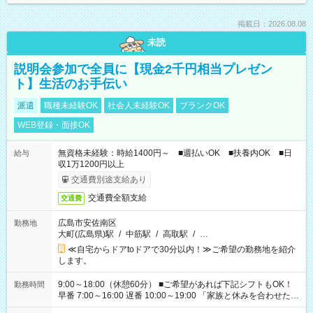
掲載日：2026.08.08
未読
説明会参加で全員に【現金2千円相当プレゼン
ト】生活のお手伝い
派遣
職種未経験OK
社会人未経験OK
ブランクOK
WEB登録・面接OK
無資格未経験：時給1400円～ ■週払いOK ■扶養内OK ■日
給与
収1万1200円以上
交通費別途支給あり
交通費全額支給
交通費
広島市安佐南区
勤務地
大町(広島県)駅
/
中筋駅
/
高取駅
/
…
≪自宅からドアtoドアで30分以内！≫ご希望の勤務地を紹介
します。
9:00～18:00（休憩60分） ■ご希望があれば下記シフトもOK！
勤務時間
早番 7:00～16:00 遅番 10:00～19:00 「家族と休みを合わせた
い」 「余裕を持って夕飯の準備がしたい」 「できれば残業はし