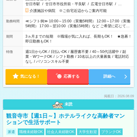
廿日市駅
/
廿日市市役所前・平良駅
/
広電廿日市駅
/
…
介護施設や病院 ※ご自宅近辺からご案内可能
≪シフト例≫ 10:00～15:00（実働5時間） 12:00～17:00（実働
勤務時間
5時間） 17:00～翌10:00（実働15時間）など ご希望に応じて、
働く時間は調整できます！ お気軽に担当へ相談ください！
3ヵ月までの短期 ※職場が気に入れば、長期もOK！ ★急募！
期間
即日勤務もOK！
週1日からOK
/
日払いOK
/
履歴書不要
/
40～50代活躍中
/
副
特徴
業・WワークOK
/
シフト勤務
/
10名以上の大量募集
/
電話対応
なし
/
パソコンスキル不要
気になる！
応募する
詳細へ
掲載日：2026.08.09
未読
観音寺市【週1日～】ホテルライクな高齢者マン
ションで生活サポート
派遣
職種未経験OK
社会人未経験OK
大学生歓迎
ブランクOK