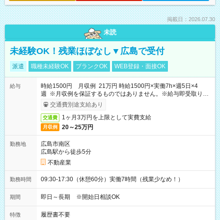
掲載日：2026.07.30
未読
未経験OK！残業ほぼなし▼広島で受付
派遣
職種未経験OK
ブランクOK
WEB登録・面接OK
時給1500円 月収例 21万円 時給1500円×実働7h×週5日×4
給与
週 ※月収例を保証するものではありません。※給与即受取りサ
ービス利用可（利用条件有）
交通費別途支給あり
1ヶ月3万円を上限として実費支給
交通費
20～25万円
月収例
広島市南区
勤務地
広島駅から徒歩5分
不動産業
09:30-17:30（休憩60分）実働7時間（残業少なめ！）
勤務時間
即日～長期 ※開始日相談OK
期間
履歴書不要
特徴