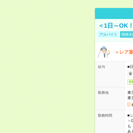
＜1日～OK
アルバイト
職種未
＜レア
■
給与
交
東
勤務地
東
■シ
勤務時間
～0
も
あ