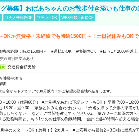
グ募集】おばあちゃんのお散歩付き添いも仕事の
K
社会人未経験OK
ブランクOK
WEB登録・面接OK
～OK≫無資格・未経験でも時給1500円～！土日祝休みもOK
資格未経験：時給1500円～ ■週払いOK ■扶養内OK ■日収1万2000円以上
交通費別途支給あり
交通費全額支給
通費
奈川県平塚市
塚駅
≪自宅からドアtoドアで30分以内！≫ご希望の勤務地を紹介します。
00～18:00（休憩60分） ■ご希望があれば下記シフトもOK！ 早番 7:00～16:00 遅
勤 16:30～翌9:30 「家族と休みを合わせたい」 「余裕を持って夕飯の準備
業はしたくない」 など、ご希望を教えてくださいね。 ※Wワーク希望の方へ
する勤務時間と、もう1つのお仕事の勤務時間。 合計で週40時間を超える場
8月中のスタートOK！急募！】2カ月～ ■ご応募から最短2～3日後に就業が