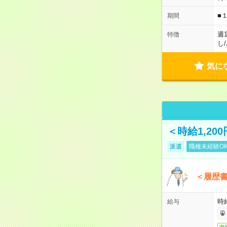
■
期間
週
特徴
し
/
気に
＜時給1,2
派遣
職種未経験O
＜履歴書
時給
給与