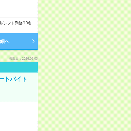
由
/
シフト勤務
/
10名
細へ
掲載日：2026.08.03
ートバイト