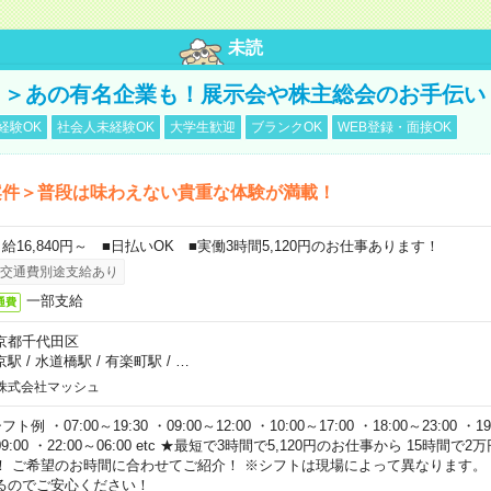
未読
！＞あの有名企業も！展示会や株主総会のお手伝い
経験OK
社会人未経験OK
大学生歓迎
ブランクOK
WEB登録・面接OK
案件＞普段は味わえない貴重な体験が満載！
日給16,840円～ ■日払いOK ■実働3時間5,120円のお仕事あります！
交通費別途支給あり
一部支給
通費
京都千代田区
京駅
/
水道橋駅
/
有楽町駅
/
…
株式会社マッシュ
フト例 ・07:00～19:30 ・09:00～12:00 ・10:00～17:00 ・18:00～23:00 ・19:
9:00 ・22:00～06:00 etc ★最短で3時間で5,120円のお仕事から 15時間
！ ご希望のお時間に合わせてご紹介！ ※シフトは現場によって異なります。
るのでご安心ください！