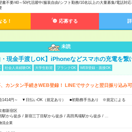
歴書不要
/
40～50代活躍中
/
服装自由
/
シフト勤務
/
10名以上の大量募集
/
電話対応
要
なる！
応募する
詳
未読
・現金手渡しOK】iPhoneなどスマホの充電を繋
K
社会人未経験OK
大学生歓迎
ブランクOK
WEB登録・面接OK
、カンタン手続きWEB登録！ LINEでサクッと翌日振り込み
給1414円～ ▼日払いOK（規定あり） ■初勤務手当あり ※規定による
京都新宿区
宿駅から徒歩
/
新宿三丁目駅から徒歩
/
高田馬場駅から徒歩
/
…
物流企業