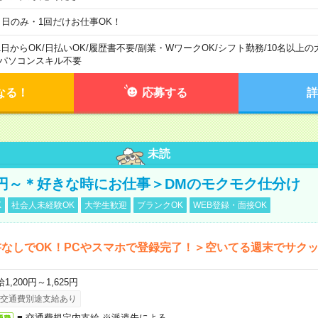
１日のみ・1回だけお仕事OK！
1日からOK
/
日払いOK
/
履歴書不要
/
副業・WワークOK
/
シフト勤務
/
10名以上の
パソコンスキル不要
なる！
応募する
詳
未読
00円～＊好きな時にお仕事＞DMのモクモク仕分け
K
社会人未経験OK
大学生歓迎
ブランクOK
WEB登録・面接OK
なしでOK！PCやスマホで登録完了！＞空いてる週末でサク
1,200円～1,625円
交通費別途支給あり
■ 交通費規定内支給 ※派遣先による