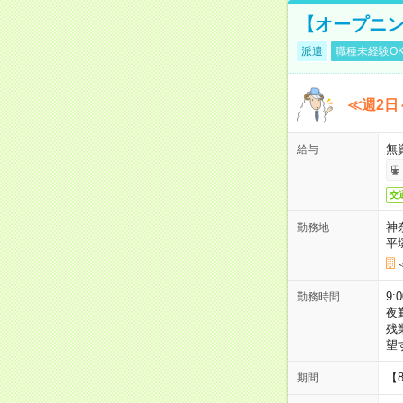
【オープニン
派遣
職種未経験O
≪週2日
無
給与
交
神
勤務地
平
9:
勤務時間
夜
残
望
【
期間