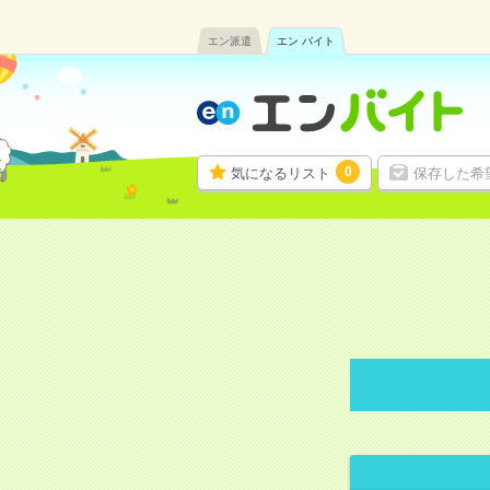
エン派遣
エン バイト
0
気になるリスト
保存した希