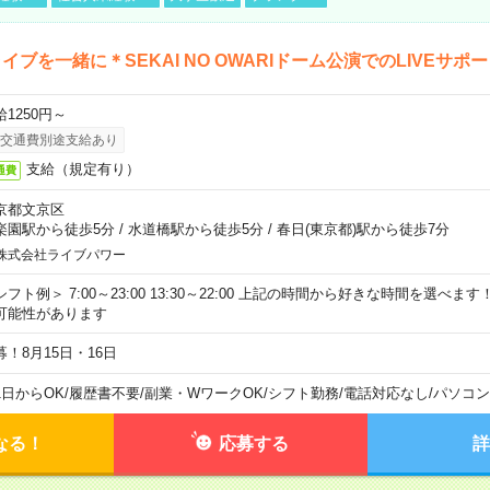
イブを一緒に＊SEKAI NO OWARIドーム公演でのLIVEサポ
給1250円～
交通費別途支給あり
支給（規定有り）
通費
京都文京区
楽園駅から徒歩5分
/
水道橋駅から徒歩5分
/
春日(東京都)駅から徒歩7分
株式会社ライブパワー
シフト例＞ 7:00～23:00 13:30～22:00 上記の時間から好きな時間を選べま
可能性があります
募！8月15日・16日
1日からOK
/
履歴書不要
/
副業・WワークOK
/
シフト勤務
/
電話対応なし
/
パソコン
なる！
応募する
詳