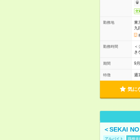
交
東
勤務地
九
＜シ
勤務時間
き
9
期間
週
特徴
気に
＜SEKAI 
アルバイト
職種未