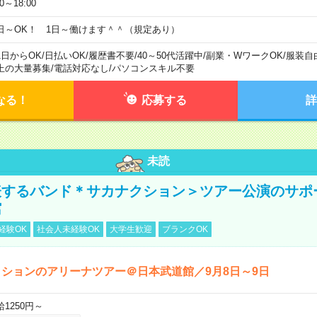
00～18:00
日～OK！ 1日～働けます＾＾（規定あり）
1日からOK
/
日払いOK
/
履歴書不要
/
40～50代活躍中
/
副業・WワークOK
/
服装自
上の大量募集
/
電話対応なし
/
パソコンスキル不要
なる！
応募する
詳
未読
表するバンド＊サカナクション＞ツアー公演のサポ
館
経験OK
社会人未経験OK
大学生歓迎
ブランクOK
ションのアリーナツアー＠日本武道館／9月8日～9日
給1250円～