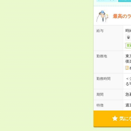
最高のラ
時
給与
交
東
勤務地
後
＜
勤務時間
る
急
期間
週
特徴
気に