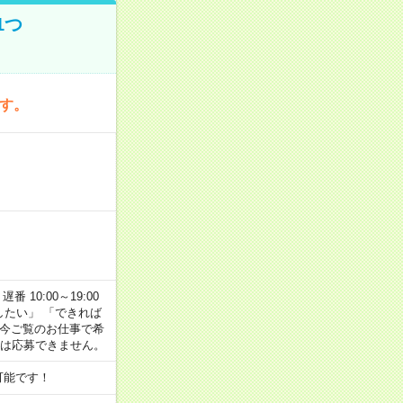
1つ
です。
番 10:00～19:00
がしたい」 「できれば
 今ご覧のお仕事で希
合は応募できません。
可能です！