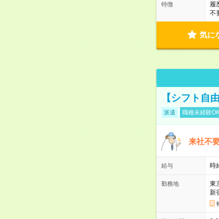
履
特徴
不
気に
【シフト自由
派遣
職種未経験O
来社不要
時
給与
東
勤務地
新