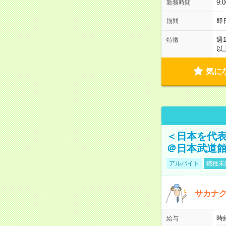
9:
勤務時間
即
期間
週
特徴
以
気に
＜日本を代
＠日本武道
アルバイト
職種未
サカナク
時
給与