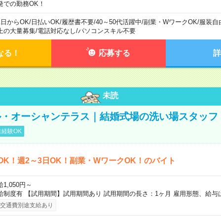
発での勤務OK！
1日からOK
/
日払いOK
/
履歴書不要
/
40～50代活躍中
/
副業・WワークOK
/
服装自
上の大量募集
/
電話対応なし
/
パソコンスキル不要
なる！
応募する
詳
未読
・オーシャンテラス｜結婚式場の洗い場スタッフ｜3
経験OK
OK！週2～3日OK！副業・WワークOK！のバイト
1,050円～
給制度有 【試用期間】試用期間あり 試用期間の長さ：1ヶ月 雇用形態、給与
交通費別途支給あり