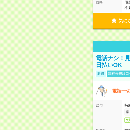
履
特徴
不
気に
電話ナシ！見
日払いOK
派遣
職種未経験O
電話一切
時
給与
交