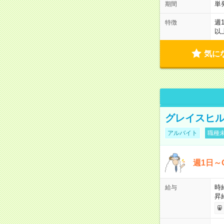
単
期間
週
特徴
以
気に
グレイスヒル
アルバイト
職種未
週1日～
時給
給与
昇