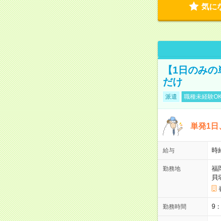
気に
【1日のみの
だけ
派遣
職種未経験O
単発1日
時
給与
福
勤務地
貝
9
勤務時間