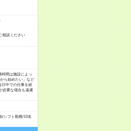
）
ご相談ください
！
 ※勤務時間は施設によっ
間から始めたい」など
は日中での仕事を経
が必要な場合も遠慮
由
/
シフト勤務
/
10名