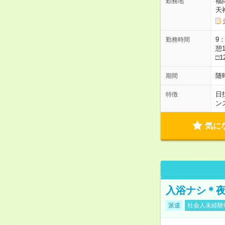
福
勤務地
天
9：
勤務時間
憩1
□1
随
期間
日
特徴
ン
気に
入浴ナシ＊夜
派遣
社会人未経験