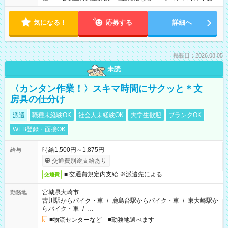
気になる！
応募する
詳細へ
掲載日：2026.08.05
未読
〈カンタン作業！〉スキマ時間にサクッと＊文
房具の仕分け
派遣
職種未経験OK
社会人未経験OK
大学生歓迎
ブランクOK
WEB登録・面接OK
時給1,500円～1,875円
給与
交通費別途支給あり
■ 交通費規定内支給 ※派遣先による
交通費
宮城県大崎市
勤務地
古川駅からバイク・車
/
鹿島台駅からバイク・車
/
東大崎駅か
らバイク・車
/
…
■物流センターなど ■勤務地選べます