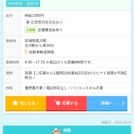
WEB登録・面接OK
時給1300円
給与
交通費別途支給あり
交通費支給有り
交通費
宮城県黒川郡
勤務地
古川駅から車30分
自動車輸送関係
8:30～17:15 ※表記のうち実働8時間です。
勤務時間
長期【ご応募から1週間以内(最短2日目)のスピード就業が可能】
期間
即日～
履歴書不要
/
電話対応なし
/
パソコンスキル不要
特徴
気になる！
応募する
詳細へ
掲載日：2026.08.04
未読