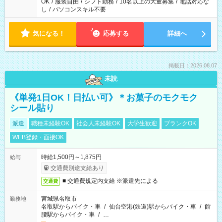
OK
/
服装自由
/
シフト勤務
/
10名以上の大量募集
/
電話対応な
し
/
パソコンスキル不要
気になる！
応募する
詳細へ
掲載日：2026.08.07
未読
《単発1日OK！日払い可》＊お菓子のモクモク
シール貼り
派遣
職種未経験OK
社会人未経験OK
大学生歓迎
ブランクOK
WEB登録・面接OK
時給1,500円～1,875円
給与
交通費別途支給あり
■ 交通費規定内支給 ※派遣先による
交通費
宮城県名取市
勤務地
名取駅からバイク・車
/
仙台空港(鉄道)駅からバイク・車
/
館
腰駅からバイク・車
/
…