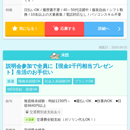
です！
日払いOK
/
履歴書不要
/
40～50代活躍中
/
服装自由
/
シフト勤
特徴
務
/
10名以上の大量募集
/
電話対応なし
/
パソコンスキル不要
気になる！
応募する
詳細へ
掲載日：2026.08.02
未読
説明会参加で全員に【現金2千円相当プレゼン
ト】生活のお手伝い
派遣
職種未経験OK
社会人未経験OK
ブランクOK
WEB登録・面接OK
無資格未経験：時給1230円～ ■週払いOK ■扶養内OK ■日
給与
収9840円以上
交通費別途支給あり
交通費全額支給（ガソリン代もOK！）
交通費