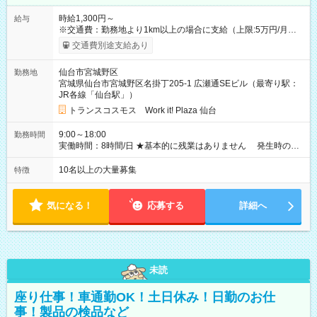
時給1,300円～
給与
※交通費：勤務地より1km以上の場合に支給（上限:5万円/月・
2,500円/日） ※残業代：残業発生時は1分単位で支給 ※研修中の
交通費別途支給あり
給与変動なし ＜ 収入例 ＞ ■週5日勤務の場合… 月収22万8,800
円以上可能 ※交通費別途支給 （時給1,300円×8時間×22日） ■週
仙台市宮城野区
勤務地
4日勤務の場合… 月収16万6,400円以上可能 ※交通費別途支給
宮城県仙台市宮城野区名掛丁205-1 広瀬通SEビル（最寄り駅：
（時給1,300円×8時間×16日） 【試用期間】試用期間なし
JR各線「仙台駅」）
トランスコスモス Work it! Plaza 仙台
9:00～18:00
勤務時間
実働時間：8時間/日 ★基本的に残業はありません 発生時の残
業代は1分単位で支給いたします
10名以上の大量募集
特徴
気になる！
応募する
詳細へ
未読
座り仕事！車通勤OK！土日休み！日勤のお仕
事！製品の検品など