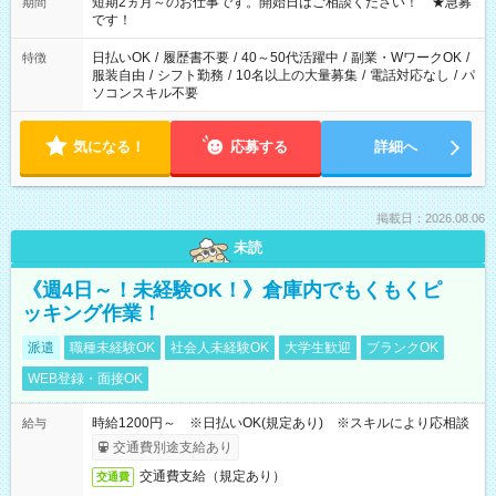
※週最低15時間以上の勤務が必要です
短期2ヵ月～のお仕事です。開始日はご相談ください！ ★急募
期間
です！
日払いOK
/
履歴書不要
/
40～50代活躍中
/
副業・WワークOK
/
特徴
服装自由
/
シフト勤務
/
10名以上の大量募集
/
電話対応なし
/
パ
ソコンスキル不要
気になる！
応募する
詳細へ
掲載日：2026.08.06
未読
《週4日～！未経験OK！》倉庫内でもくもくピ
ッキング作業！
派遣
職種未経験OK
社会人未経験OK
大学生歓迎
ブランクOK
WEB登録・面接OK
時給1200円～ ※日払いOK(規定あり) ※スキルにより応相談
給与
交通費別途支給あり
交通費支給（規定あり）
交通費