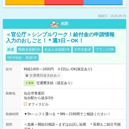
掲載日：2026.08.05
未読
＜官公庁＞シンプルワーク！給付金の申請情報
入力のおしごと！＊週3日～OK！
派遣
職種未経験OK
社会人未経験OK
大学生歓迎
ブランクOK
WEB登録・面接OK
時給1400～1600円 ※日払いOK(規定あり)
給与
交通費別途支給あり
交通費支給（規定あり）
交通費
仙台市青葉区
勤務地
仙台駅から徒歩3分
オフィスビル
▼5h～シフト選べる ＊9時～21時間でご相談ください！
勤務時間
＜急募＞開始日相談～まずはお試し短期 ＊長期もご紹介可能
期間