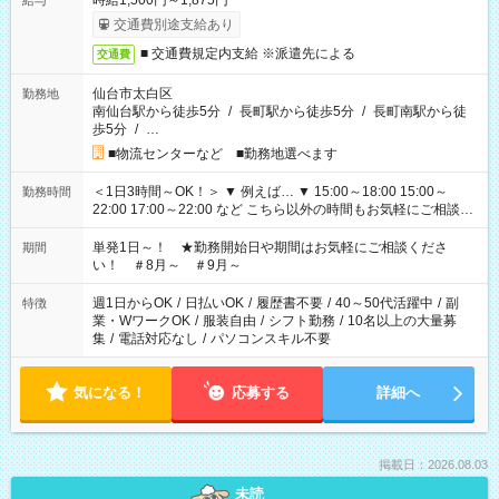
時給1,500円～1,875円
給与
交通費別途支給あり
■ 交通費規定内支給 ※派遣先による
交通費
仙台市太白区
勤務地
南仙台駅から徒歩5分
/
長町駅から徒歩5分
/
長町南駅から徒
歩5分
/
…
■物流センターなど ■勤務地選べます
＜1日3時間～OK！＞ ▼ 例えば… ▼ 15:00～18:00 15:00～
勤務時間
22:00 17:00～22:00 など こちら以外の時間もお気軽にご相談く
ださい！
単発1日～！ ★勤務開始日や期間はお気軽にご相談くださ
期間
い！ ＃8月～ ＃9月～
週1日からOK
/
日払いOK
/
履歴書不要
/
40～50代活躍中
/
副
特徴
業・WワークOK
/
服装自由
/
シフト勤務
/
10名以上の大量募
集
/
電話対応なし
/
パソコンスキル不要
気になる！
応募する
詳細へ
掲載日：2026.08.03
未読