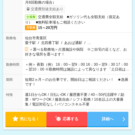
月8回勤務の場合）
交通費別途支給あり
交通費全額支給 ■ガソリン代も全額支給（規定あ
交通費
り） ■無料駐車場もご相談ください
15～20万円
月収例
仙台市青葉区
勤務地
愛子駅
/
北四番丁駅
/
あおば通駅
/
…
＜選べる勤務地＞介護施設や病院 ※ご自宅の近くなど、お
好きな場所を選べます！
＜例＞ 夜勤（例） 16：00～翌9：00 16：30～翌9：30 17：00
勤務時間
～翌10：00 ※勤務時間は施設によって異なります 「土日祝は休
みたい」 「しっかり稼ぎたい」 「もう少し遅い時間から始めた
い」など ご希望にあったお仕事をご案内いたします。 ※未経験
短期2ヵ月～のお仕事です。開始日はご相談ください！ ★急募
期間
の方の場合は1～2ヶ月間は日中での仕事を経験いただき、 お
です！
仕事に慣れてからの夜勤になります。 ★家庭の都合でお休みが
必要な場合も遠慮なくご相談ください。
週1日からOK
/
日払いOK
/
履歴書不要
/
40～50代活躍中
/
副
特徴
業・WワークOK
/
服装自由
/
シフト勤務
/
10名以上の大量募
集
/
電話対応なし
/
パソコンスキル不要
気になる！
応募する
詳細へ