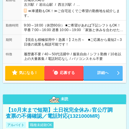
宮城県大崎市
勤務地
古川駅
/
岩出山駅
/
西古川駅
/
…
≪車通勤もOK！≫ご自宅近くでご希望の勤務地を紹介しま
す。
9:00～18:00（休憩60分） ■ご希望があれば下記シフトもOK！
勤務時間
早番 7:00～16:00 遅番 10:00～19:00 「家族と休みを合わせた
い」 「余裕を持って夕飯の準備がしたい」 「できれば残業はし
たくない」 など、ご希望を教えてくださいね。 ※Wワーク希望
【現在も積極採用中！急募！】2カ月～ ■ご応募から最短2～3
期間
の方へ 今ご覧のお仕事で希望する勤務時間と、もう1つのお仕事
日後の就業も相談可能です！
の勤務時間。 合計で週40時間を超える場合は応募できません。
履歴書不要
/
40～50代活躍中
/
服装自由
/
シフト勤務
/
10名以
特徴
上の大量募集
/
電話対応なし
/
パソコンスキル不要
気になる！
応募する
詳細へ
未読
【10月末まで短期】土日祝完全休み♪官公庁調
査票の不備確認／電話対応(1321000MR)
アルバイト
職種未経験OK