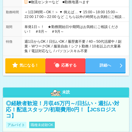
■物流センターなど ■勤務地選べます
＜1日3時間～OK！＞ ▼ 例えば… ▼ 15:00～18:00 15:00～
勤務時間
22:00 17:00～22:00 など こちら以外の時間もお気軽にご相談く
ださい！
単発1日～！ ★勤務開始日や期間はお気軽にご相談くださ
期間
い！ ＃8月～ ＃9月～
週1日からOK
/
日払いOK
/
履歴書不要
/
40～50代活躍中
/
副
特徴
業・WワークOK
/
服装自由
/
シフト勤務
/
10名以上の大量募
集
/
電話対応なし
/
パソコンスキル不要
気になる！
応募する
詳細へ
未読
◎経験者歓迎！月収45万円～/日払い・週払い対
応！配送スタッフ/初期費用0円！【JCSロジス
コ】
アルバイト
職種未経験OK