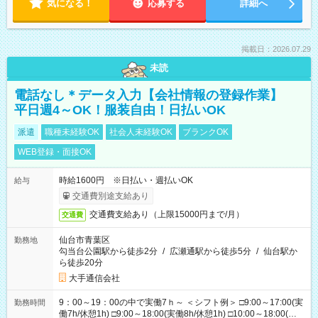
気になる！
応募する
詳細へ
掲載日：2026.07.29
未読
電話なし＊データ入力【会社情報の登録作業】
平日週4～OK！服装自由！日払いOK
派遣
職種未経験OK
社会人未経験OK
ブランクOK
WEB登録・面接OK
時給1600円 ※日払い・週払いOK
給与
交通費別途支給あり
交通費支給あり（上限15000円まで/月）
交通費
仙台市青葉区
勤務地
勾当台公園駅から徒歩2分
/
広瀬通駅から徒歩5分
/
仙台駅か
ら徒歩20分
大手通信会社
9：00～19：00の中で実働7ｈ～ ＜シフト例＞ □9:00～17:00(実
勤務時間
働7h/休憩1h) □9:00～18:00(実働8h/休憩1h) □10:00～18:00(実