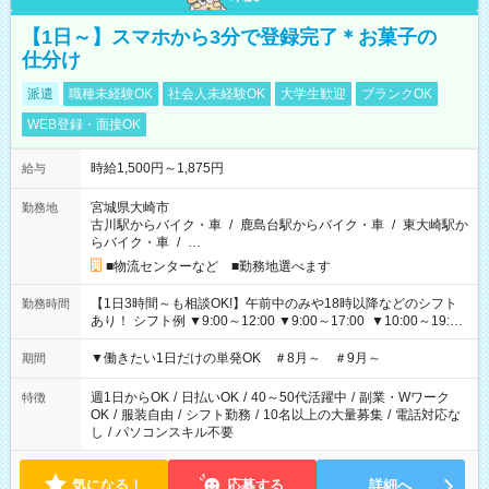
【1日～】スマホから3分で登録完了＊お菓子の
仕分け
派遣
職種未経験OK
社会人未経験OK
大学生歓迎
ブランクOK
WEB登録・面接OK
時給1,500円～1,875円
給与
宮城県大崎市
勤務地
古川駅からバイク・車
/
鹿島台駅からバイク・車
/
東大崎駅か
らバイク・車
/
…
■物流センターなど ■勤務地選べます
【1日3時間～も相談OK!】午前中のみや18時以降などのシフト
勤務時間
あり！ シフト例 ▼9:00～12:00 ▼9:00～17:00 ▼10:00～19:00
▼18:00～21:00
▼働きたい1日だけの単発OK ＃8月～ ＃9月～
期間
週1日からOK
/
日払いOK
/
40～50代活躍中
/
副業・Wワーク
特徴
OK
/
服装自由
/
シフト勤務
/
10名以上の大量募集
/
電話対応な
し
/
パソコンスキル不要
気になる！
応募する
詳細へ