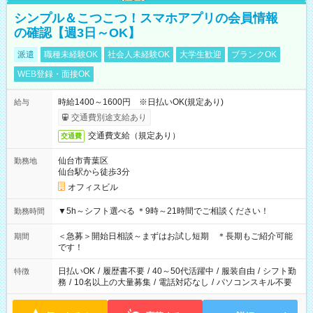
シンプル＆こつこつ！スマホアプリの会員情報
の確認【週3日～OK】
派遣
職種未経験OK
社会人未経験OK
大学生歓迎
ブランクOK
WEB登録・面接OK
時給1400～1600円 ※日払いOK(規定あり)
給与
交通費別途支給あり
交通費支給（規定あり）
交通費
仙台市青葉区
勤務地
仙台駅から徒歩3分
オフィスビル
▼5h～シフト選べる ＊9時～21時間でご相談ください！
勤務時間
＜急募＞開始日相談～まずはお試し短期 ＊長期もご紹介可能
期間
です！
日払いOK
/
履歴書不要
/
40～50代活躍中
/
服装自由
/
シフト勤
特徴
務
/
10名以上の大量募集
/
電話対応なし
/
パソコンスキル不要