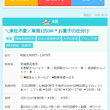
掲載日：2026.08.05
未読
＼来社不要／単発1日OK＊お菓子の仕分け
派遣
職種未経験OK
社会人未経験OK
大学生歓迎
ブランクOK
WEB登録・面接OK
時給1,500円～1,875円
給与
宮城県石巻市
勤務地
石巻駅からバイク・車
/
蛇田駅からバイク・車
/
渡波駅からバ
イク・車
/
…
■物流センターなど ■勤務地選べます
【1日3時間～も相談OK!】午前中のみや18時以降などのシフト
勤務時間
あり！ シフト例 ▼9:00～12:00 ▼9:00～17:00 ▼10:00～19:00
▼18:00～21:00
1日だけの単発OK！＃8月～ ＃9月～
期間
週1日からOK
/
日払いOK
/
40～50代活躍中
/
副業・Wワーク
特徴