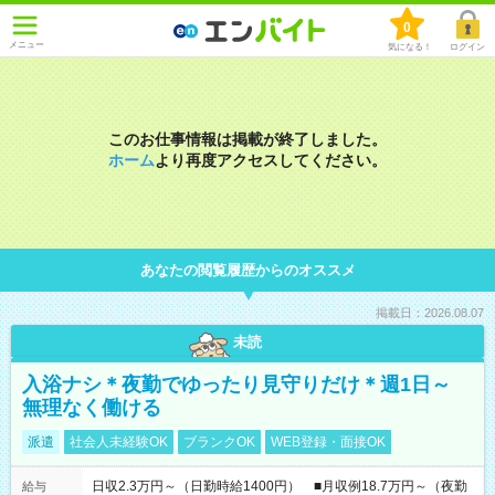
0
メニュー
気になる！
ログイン
このお仕事情報は掲載が終了しました。
ホーム
より再度アクセスしてください。
あなたの閲覧履歴からのオススメ
掲載日：2026.08.07
未読
入浴ナシ＊夜勤でゆったり見守りだけ＊週1日～
無理なく働ける
派遣
社会人未経験OK
ブランクOK
WEB登録・面接OK
日収2.3万円～（日勤時給1400円） ■月収例18.7万円～（夜勤
給与