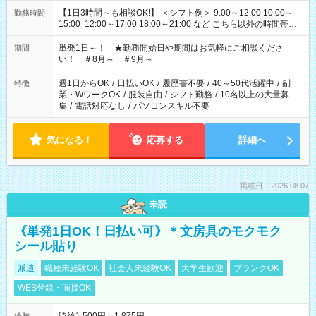
【1日3時間～も相談OK!】 ＜シフト例＞ 9:00～12:00 10:00～
勤務時間
15:00 12:00～17:00 18:00～21:00 など こちら以外の時間帯も
お気軽にご相談ください！
単発1日～！ ★勤務開始日や期間はお気軽にご相談くださ
期間
い！ ＃8月～ ＃9月～
週1日からOK
/
日払いOK
/
履歴書不要
/
40～50代活躍中
/
副
特徴
業・WワークOK
/
服装自由
/
シフト勤務
/
10名以上の大量募
集
/
電話対応なし
/
パソコンスキル不要
気になる！
応募する
詳細へ
掲載日：2026.08.07
未読
《単発1日OK！日払い可》＊文房具のモクモク
シール貼り
派遣
職種未経験OK
社会人未経験OK
大学生歓迎
ブランクOK
WEB登録・面接OK