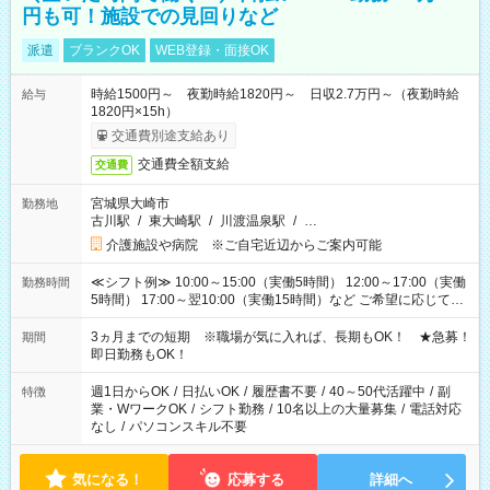
円も可！施設での見回りなど
派遣
ブランクOK
WEB登録・面接OK
時給1500円～ 夜勤時給1820円～ 日収2.7万円～（夜勤時給
給与
1820円×15h）
交通費別途支給あり
交通費全額支給
交通費
宮城県大崎市
勤務地
古川駅
/
東大崎駅
/
川渡温泉駅
/
…
介護施設や病院 ※ご自宅近辺からご案内可能
≪シフト例≫ 10:00～15:00（実働5時間） 12:00～17:00（実働
勤務時間
5時間） 17:00～翌10:00（実働15時間）など ご希望に応じて、
働く時間は調整できます！ お気軽に担当へ相談ください！
3ヵ月までの短期 ※職場が気に入れば、長期もOK！ ★急募！
期間
即日勤務もOK！
週1日からOK
/
日払いOK
/
履歴書不要
/
40～50代活躍中
/
副
特徴
業・WワークOK
/
シフト勤務
/
10名以上の大量募集
/
電話対応
なし
/
パソコンスキル不要
気になる！
応募する
詳細へ