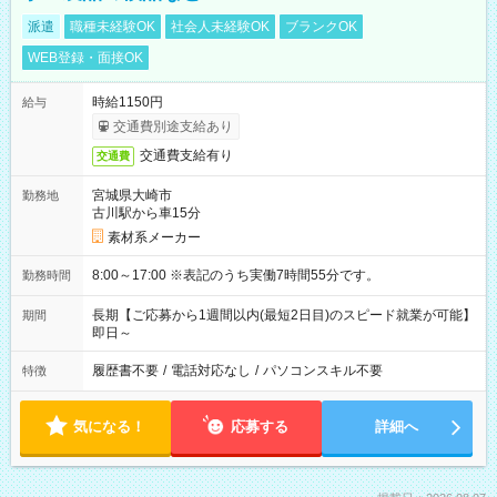
派遣
職種未経験OK
社会人未経験OK
ブランクOK
WEB登録・面接OK
時給1150円
給与
交通費別途支給あり
交通費支給有り
交通費
宮城県大崎市
勤務地
古川駅から車15分
素材系メーカー
8:00～17:00 ※表記のうち実働7時間55分です。
勤務時間
長期【ご応募から1週間以内(最短2日目)のスピード就業が可能】
期間
即日～
履歴書不要
/
電話対応なし
/
パソコンスキル不要
特徴
気になる！
応募する
詳細へ