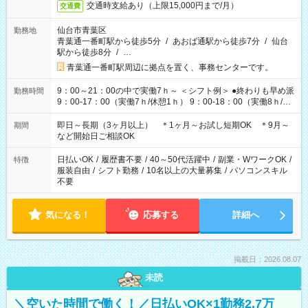
交通時支給あり（上限15,000円まで/月）
交通費
仙台市青葉区
勤務地
青葉通一番町駅から徒歩5分
/
あおば通駅から徒歩7分
/
仙台
駅から徒歩8分
/
…
青葉通一番町駅周辺に拠点を置く、事務センターです。
9：00～21：00の中で実働7ｈ～ ＜シフト例＞ ●終わりも早め派
勤務時間
9：00-17：00（実働7ｈ/休憩1ｈ） 9：00-18：00（実働8ｈ/休
憩1ｈ） 10：00-19：00（実働8ｈ/休憩1ｈ） ●朝ゆっくり派
11：00-20：00（実働8ｈ/休憩1ｈ） 12：00-20：00（実働7ｈ/
即日～長期（3ヶ月以上） ＊1ヶ月～お試し短期OK ＊9月～
期間
休憩1ｈ） 12：00-21：00（実働8ｈ/休憩1ｈ） 13：00-22：
など開始日ご相談OK
00（実働8ｈ/休憩1ｈ） ＊時間帯固定OK
日払いOK
/
履歴書不要
/
40～50代活躍中
/
副業・WワークOK
/
特徴
服装自由
/
シフト勤務
/
10名以上の大量募集
/
パソコンスキル
不要
気になる！
応募する
詳細へ
掲載日：2026.08.07
未読
＼空いた時間で働く！／日払いOK×1勤務2.7万