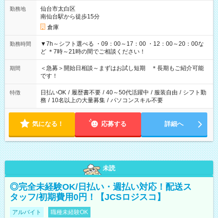
仙台市太白区
勤務地
南仙台駅から徒歩15分
倉庫
▼7h～シフト選べる ・09：00～17：00 ・12：00～20：00な
勤務時間
ど ＊7時～21時の間でご相談ください！
＜急募＞開始日相談～まずはお試し短期 ＊長期もご紹介可能
期間
です！
日払いOK
/
履歴書不要
/
40～50代活躍中
/
服装自由
/
シフト勤
特徴
務
/
10名以上の大量募集
/
パソコンスキル不要
気になる！
応募する
詳細へ
未読
◎完全未経験OK/日払い・週払い対応！配送ス
タッフ/初期費用0円！【JCSロジスコ】
アルバイト
職種未経験OK