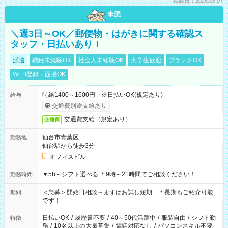
掲載日：2026.08.07
未読
＼週3日～OK／郵便物・はがきに関する確認ス
タッフ・日払いあり！
派遣
職種未経験OK
社会人未経験OK
大学生歓迎
ブランクOK
WEB登録・面接OK
時給1400～1600円 ※日払いOK(規定あり)
給与
交通費別途支給あり
交通費支給（規定あり）
交通費
仙台市青葉区
勤務地
仙台駅から徒歩3分
オフィスビル
▼5h～シフト選べる ＊9時～21時間でご相談ください！
勤務時間
＜急募＞開始日相談～まずはお試し短期 ＊長期もご紹介可能
期間
です！
日払いOK
/
履歴書不要
/
40～50代活躍中
/
服装自由
/
シフト勤
特徴
務
/
10名以上の大量募集
/
電話対応なし
/
パソコンスキル不要