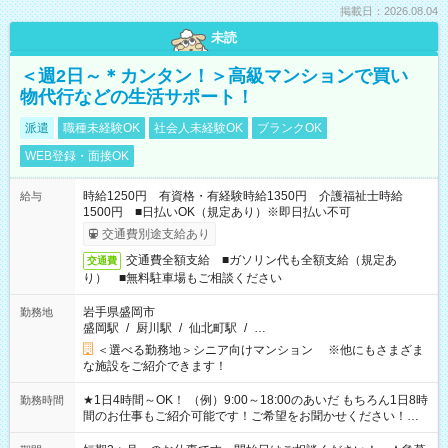
掲載日：2026.08.04
未読
＜週2日～＊カンタン！＞高級マンションで買い
物代行などの生活サポート！
派遣
職種未経験OK
社会人未経験OK
ブランクOK
WEB登録・面接OK
時給1250円 有資格・有経験時給1350円 介護福祉士時給
給与
1500円 ■日払いOK（規定あり）※即日払い不可
交通費別途支給あり
交通費全額支給 ■ガソリン代も全額支給（規定あ
交通費
り） ■無料駐車場もご相談ください
岩手県盛岡市
勤務地
盛岡駅
/
厨川駅
/
仙北町駅
/
…
＜選べる勤務地＞シニア向けマンション ※他にもさまざま
な施設をご紹介できます！
★1日4時間～OK！ （例）9:00～18:00のあいだ もちろん1日8時
勤務時間
間のお仕事もご紹介可能です！ご希望をお聞かせください！★
家庭の都合でお休みが必要な場合も遠慮なくご相談ください。