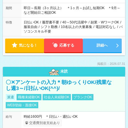
働7h/休憩1h) □10:00～19:00(実働8h/休憩1h) ＊時間固定ＯＫ
即日～長期（3ヶ月以上） ＊1ヶ月～お試し短期OK ＊9月～
期間
など開始日ご相談OK
日払いOK
/
履歴書不要
/
40～50代活躍中
/
副業・WワークOK
/
特徴
服装自由
/
シフト勤務
/
10名以上の大量募集
/
電話対応なし
/
パ
ソコンスキル不要
気になる！
応募する
詳細へ
掲載日：2026.07.31
未読
〇✕アンケートの入力＊朝ゆっくりOK/残業な
し週3～/日払いOK(^^)/
派遣
職種未経験OK
社会人未経験OK
ブランクOK
WEB登録・面接OK
時給1600円 ＊日払い・週払いOK
給与
交通費別途支給あり