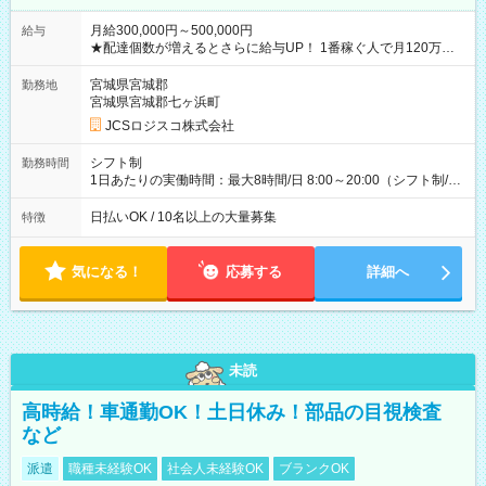
月給300,000円～500,000円
給与
★配達個数が増えるとさらに給与UP！ 1番稼ぐ人で月120万ほ
ど！ ・主要都市エリア 月収55万円／週5日稼働 月収65万~112
万円／週6日稼働 ・地方郊外エリア 月収40万円／週5日稼働 月
宮城県宮城郡
勤務地
収40万円~50万円／週6日稼働 ＜モデルイメージ＞ ■月収50万
宮城県宮城郡七ヶ浜町
円 (27歳男性/江東区在住)※元建築関係 1日150個配達×25日勤務
JCSロジスコ株式会社
(日休み) ■月収80万円(43歳男性/墨田区在住)※元営業 1日200個
配達×25日勤務(月休み) 【試用期間】試用期間なし
シフト制
勤務時間
1日あたりの実働時間：最大8時間/日 8:00～20:00（シフト制/実
働8時間） ※週5日勤務（場所次第では週4も有り） ※配達状況
によって時間外での勤務可能性有り ※案件により多少の前後あ
日払いOK / 10名以上の大量募集
特徴
り ※配達が完了次第、帰社OKです
気になる！
応募する
詳細へ
未読
高時給！車通勤OK！土日休み！部品の目視検査
など
派遣
職種未経験OK
社会人未経験OK
ブランクOK