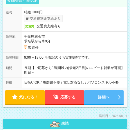
WEB登録・面接OK
時給1300円
給与
交通費別途支給あり
交通費支給有り
交通費
千葉県東金市
勤務地
求名駅から車9分
製造外
9:00～18:00 ※表記のうち実働8時間です。
勤務時間
長期【ご応募から1週間以内(最短2日目)のスピード就業が可能】
期間
即日～
日払いOK
/
履歴書不要
/
電話対応なし
/
パソコンスキル不要
特徴
気になる！
応募する
詳細へ
掲載日：2026.08.04
未読