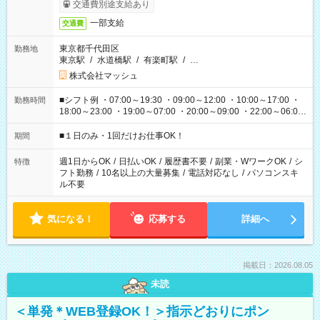
交通費別途支給あり
一部支給
交通費
東京都千代田区
勤務地
東京駅
/
水道橋駅
/
有楽町駅
/
…
株式会社マッシュ
■シフト例 ・07:00～19:30 ・09:00～12:00 ・10:00～17:00 ・
勤務時間
18:00～23:00 ・19:00～07:00 ・20:00～09:00 ・22:00～06:00
etc ★最短で3時間で5,120円のお仕事から 15時間で2万円近く稼
げるお仕事も！ ご希望のお時間に合わせてご紹介！ ※シフトは
■１日のみ・1回だけお仕事OK！
期間
現場によって異なります。 ※勿論、休憩時間はあるのでご安心
ください！
週1日からOK
/
日払いOK
/
履歴書不要
/
副業・WワークOK
/
シ
特徴
フト勤務
/
10名以上の大量募集
/
電話対応なし
/
パソコンスキ
ル不要
気になる！
応募する
詳細へ
掲載日：2026.08.05
未読
＜単発＊WEB登録OK！＞指示どおりにポン