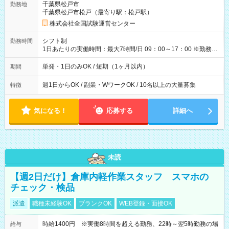
千葉県松戸市
勤務地
例】 ・河合塾模擬試験 8:30～17:30（休憩1時間） 時給1,300円
千葉県松戸市松戸（最寄り駅：松戸駅）
×8時間＝日収10,400円＋交通費 ※当日の役割により時給＋100
円の場合あり ・国家試験 7:00～13:30（休憩なし） 時給1,300
株式会社全国試験運営センター
円（役割手当＋100円）×6時間＝日収8,400円＋交通費 【試用期
間】試用期間なし
シフト制
勤務時間
1日あたりの実働時間：最大7時間/日 09：00～17：00 ※勤務時
間は 試験により異なります。
単発・1日のみOK / 短期（1ヶ月以内）
期間
週1日からOK / 副業・WワークOK / 10名以上の大量募集
特徴
気になる！
応募する
詳細へ
未読
【週2日だけ】倉庫内軽作業スタッフ スマホの
チェック・検品
派遣
職種未経験OK
ブランクOK
WEB登録・面接OK
時給1400円 ※実働8時間を超える勤務、22時～翌5時勤務の場
給与