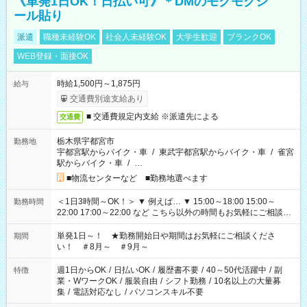
《単発1日OK！日払い可》＊DMのモクモクシ
ール貼り
派遣
職種未経験OK
社会人未経験OK
大学生歓迎
ブランクOK
WEB登録・面接OK
時給1,500円～1,875円
給与
交通費別途支給あり
■ 交通費規定内支給 ※派遣先による
交通費
栃木県宇都宮市
勤務地
宇都宮駅からバイク・車
/
東武宇都宮駅からバイク・車
/
雀宮
駅からバイク・車
/
…
■物流センターなど ■勤務地選べます
＜1日3時間～OK！＞ ▼ 例えば… ▼ 15:00～18:00 15:00～
勤務時間
22:00 17:00～22:00 など こちら以外の時間もお気軽にご相談く
ださい！
単発1日～！ ★勤務開始日や期間はお気軽にご相談くださ
期間
い！ ＃8月～ ＃9月～
週1日からOK
/
日払いOK
/
履歴書不要
/
40～50代活躍中
/
副
特徴
業・WワークOK
/
服装自由
/
シフト勤務
/
10名以上の大量募
集
/
電話対応なし
/
パソコンスキル不要