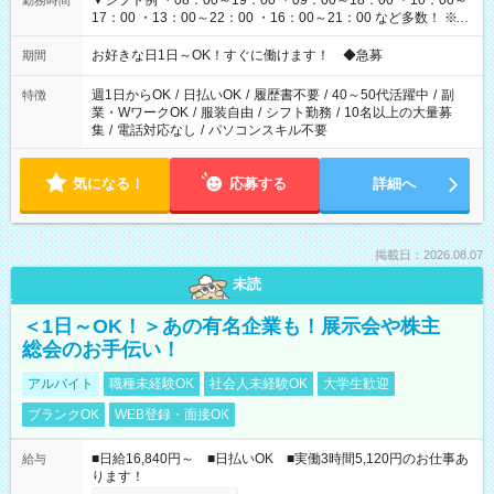
▼シフト例 ・08：00～19：00 ・09：00～18：00 ・10：00～
勤務時間
17：00 ・13：00～22：00 ・16：00～21：00 など多数！ ※お
仕事により勤務時間が異なります
お好きな日1日～OK！すぐに働けます！ ◆急募
期間
週1日からOK
/
日払いOK
/
履歴書不要
/
40～50代活躍中
/
副
特徴
業・WワークOK
/
服装自由
/
シフト勤務
/
10名以上の大量募
集
/
電話対応なし
/
パソコンスキル不要
気になる！
応募する
詳細へ
掲載日：2026.08.07
未読
＜1日～OK！＞あの有名企業も！展示会や株主
総会のお手伝い！
アルバイト
職種未経験OK
社会人未経験OK
大学生歓迎
ブランクOK
WEB登録・面接OK
■日給16,840円～ ■日払いOK ■実働3時間5,120円のお仕事あ
給与
ります！