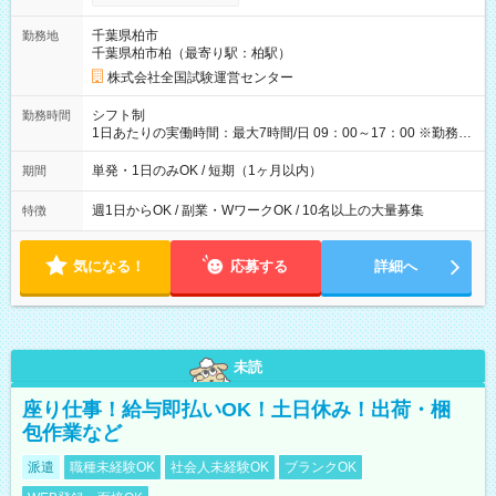
り！】 希望される場合、勤務から1週間ほどで給与の一部を受け
取れます。 ※手数料418円がかかります。 【過去試験日の収入
千葉県柏市
勤務地
例】 ・河合塾模擬試験 8:30～17:30（休憩1時間） 時給1,300円
千葉県柏市柏（最寄り駅：柏駅）
×8時間＝日収10,400円＋交通費 ※当日の役割により時給＋100
円の場合あり ・国家試験 7:00～13:30（休憩なし） 時給1,300
株式会社全国試験運営センター
円（役割手当＋100円）×6時間＝日収8,400円＋交通費 【試用期
間】試用期間なし
シフト制
勤務時間
1日あたりの実働時間：最大7時間/日 09：00～17：00 ※勤務時
間は 試験により異なります。
単発・1日のみOK / 短期（1ヶ月以内）
期間
週1日からOK / 副業・WワークOK / 10名以上の大量募集
特徴
気になる！
応募する
詳細へ
未読
座り仕事！給与即払いOK！土日休み！出荷・梱
包作業など
派遣
職種未経験OK
社会人未経験OK
ブランクOK