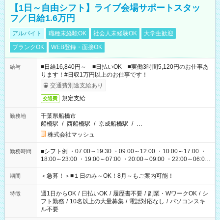
【1日～自由シフト】ライブ会場サポートスタッ
フ／日給1.6万円
アルバイト
職種未経験OK
社会人未経験OK
大学生歓迎
ブランクOK
WEB登録・面接OK
■日給16,840円～ ■日払いOK ■実働3時間5,120円のお仕事あ
給与
ります！#日収1万円以上のお仕事です！
交通費別途支給あり
規定支給
交通費
千葉県船橋市
勤務地
船橋駅
/
西船橋駅
/
京成船橋駅
/
…
株式会社マッシュ
■シフト例 ・07:00～19:30 ・09:00～12:00 ・10:00～17:00 ・
勤務時間
18:00～23:00 ・19:00～07:00 ・20:00～09:00 ・22:00～06:00
etc ★最短で3時間で5,120円のお仕事から 15時間で2万円近く稼
げるお仕事も！ ご希望のお時間に合わせてご紹介！ ※シフトは
＜急募！＞■１日のみ～OK！8月～もご案内可能！
期間
現場によって異なります。 ※勿論、休憩時間はあるのでご安心
ください！
週1日からOK
/
日払いOK
/
履歴書不要
/
副業・WワークOK
/
シ
特徴
フト勤務
/
10名以上の大量募集
/
電話対応なし
/
パソコンスキ
ル不要