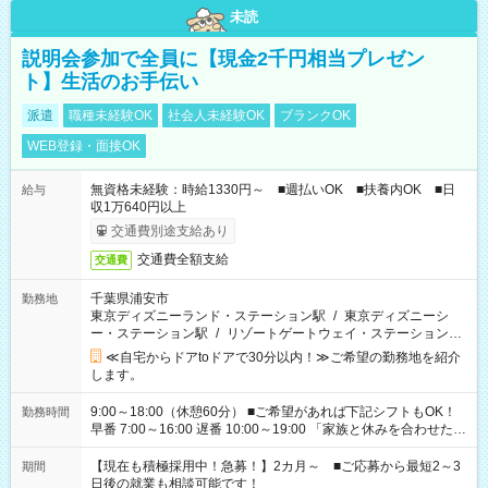
未読
説明会参加で全員に【現金2千円相当プレゼン
ト】生活のお手伝い
派遣
職種未経験OK
社会人未経験OK
ブランクOK
WEB登録・面接OK
無資格未経験：時給1330円～ ■週払いOK ■扶養内OK ■日
給与
収1万640円以上
交通費別途支給あり
交通費全額支給
交通費
千葉県浦安市
勤務地
東京ディズニーランド・ステーション駅
/
東京ディズニーシ
ー・ステーション駅
/
リゾートゲートウェイ・ステーション駅
/
…
≪自宅からドアtoドアで30分以内！≫ご希望の勤務地を紹介
します。
9:00～18:00（休憩60分） ■ご希望があれば下記シフトもOK！
勤務時間
早番 7:00～16:00 遅番 10:00～19:00 「家族と休みを合わせた
い」 「余裕を持って夕飯の準備がしたい」 「できれば残業はし
たくない」 など、ご希望を教えてくださいね。 ※Wワーク希望
【現在も積極採用中！急募！】2カ月～ ■ご応募から最短2～3
期間
の方へ 今ご覧のお仕事で希望する勤務時間と、もう1つのお仕事
日後の就業も相談可能です！