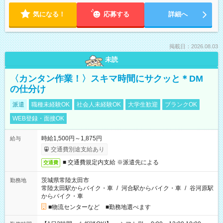
気になる！
応募する
詳細へ
掲載日：2026.08.03
未読
〈カンタン作業！〉スキマ時間にサクッと＊DM
の仕分け
派遣
職種未経験OK
社会人未経験OK
大学生歓迎
ブランクOK
WEB登録・面接OK
時給1,500円～1,875円
給与
交通費別途支給あり
■ 交通費規定内支給 ※派遣先による
交通費
茨城県常陸太田市
勤務地
常陸太田駅からバイク・車
/
河合駅からバイク・車
/
谷河原駅
からバイク・車
■物流センターなど ■勤務地選べます