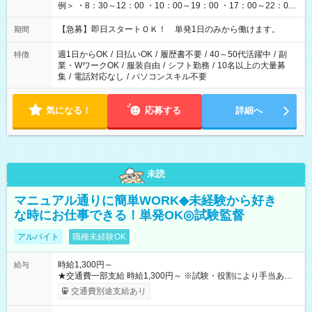
例＞ ・8：30～12：00 ・10：00～19：00 ・17：00～22：00
・13：00～22：00 ・22：00～翌6：00 など
【急募】即日スタートＯＫ！ 単発1日のみから働けます。
期間
週1日からOK
/
日払いOK
/
履歴書不要
/
40～50代活躍中
/
副
特徴
業・WワークOK
/
服装自由
/
シフト勤務
/
10名以上の大量募
集
/
電話対応なし
/
パソコンスキル不要
気になる！
応募する
詳細へ
未読
マニュアル通りに簡単WORK◆未経験から好き
な時にお仕事できる！単発OK◎試験監督
アルバイト
職種未経験OK
時給1,300円～
給与
★交通費一部支給 時給1,300円～ ※試験・役割により手当あり
※勤務回数により昇給あり 【即給（前払い）オプションあ
交通費別途支給あり
り！】 希望される場合、勤務から1週間ほどで給与の一部を受け
取れます。 ※手数料418円がかかります。 【過去試験日の収入