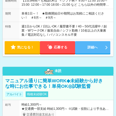
【1日3時間～も相談OK!】 ＜シフト例＞ 9:00～12:00 10:00～
勤務時間
15:00 12:00～17:00 18:00～21:00 など こちら以外の時間帯も
お気軽にご相談ください！
単発1日～！ ★勤務開始日や期間はお気軽にご相談くださ
期間
い！ ＃8月～ ＃9月～
週1日からOK
/
日払いOK
/
履歴書不要
/
40～50代活躍中
/
副
特徴
業・WワークOK
/
服装自由
/
シフト勤務
/
10名以上の大量募
集
/
電話対応なし
/
パソコンスキル不要
気になる！
応募する
詳細へ
未読
マニュアル通りに簡単WORK◆未経験から好き
な時にお仕事できる！単発OK◎試験監督
アルバイト
職種未経験OK
時給1,300円～
給与
★交通費一部支給 時給1,300円～ ※試験・役割により手当あり
※勤務回数により昇給あり 【即給（前払い）オプションあ
交通費別途支給あり