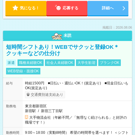
気になる！
応募する
詳細へ
掲載日：2026.08.06
未読
短時間シフトあり！WEBでサクッと登録OK＊
クッキーなどの仕分け
派遣
職種未経験OK
社会人未経験OK
大学生歓迎
ブランクOK
WEB登録・面接OK
時給1500円 ■日払い・週払いOK！(規定あり) ■現金日払いも
給与
OK(規定あり)
交通費別途支給あり
東京都新宿区
勤務地
新宿駅
/
新宿三丁目駅
大手物流会社（年齢不問／「無理なく続けられる」と好評の
職場です！）
9:00～18:00（実動8時間） 希望の時間帯を選べます！ ＜シフト
勤務時間