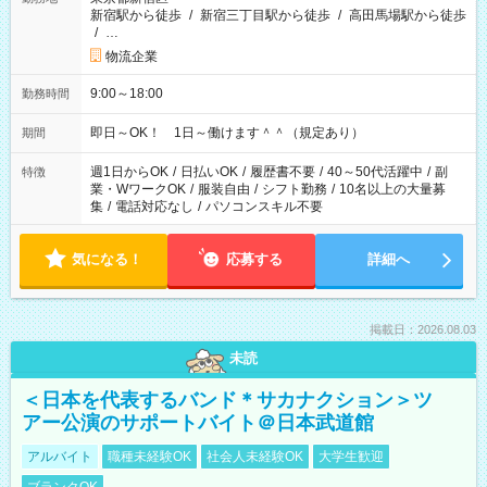
新宿駅から徒歩
/
新宿三丁目駅から徒歩
/
高田馬場駅から徒歩
/
…
物流企業
9:00～18:00
勤務時間
即日～OK！ 1日～働けます＾＾（規定あり）
期間
週1日からOK
/
日払いOK
/
履歴書不要
/
40～50代活躍中
/
副
特徴
業・WワークOK
/
服装自由
/
シフト勤務
/
10名以上の大量募
集
/
電話対応なし
/
パソコンスキル不要
気になる！
応募する
詳細へ
掲載日：2026.08.03
未読
＜日本を代表するバンド＊サカナクション＞ツ
アー公演のサポートバイト＠日本武道館
アルバイト
職種未経験OK
社会人未経験OK
大学生歓迎