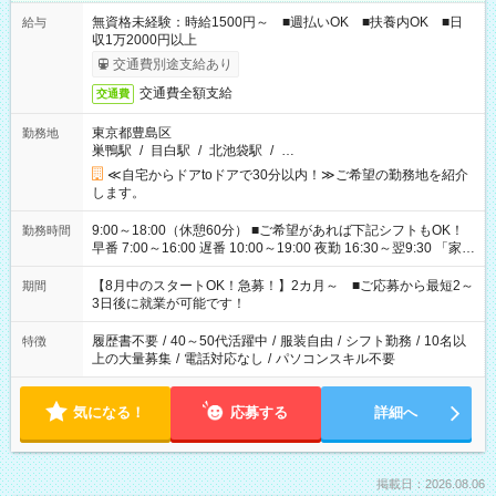
無資格未経験：時給1500円～ ■週払いOK ■扶養内OK ■日
給与
収1万2000円以上
交通費別途支給あり
交通費全額支給
交通費
東京都豊島区
勤務地
巣鴨駅
/
目白駅
/
北池袋駅
/
…
≪自宅からドアtoドアで30分以内！≫ご希望の勤務地を紹介
します。
9:00～18:00（休憩60分） ■ご希望があれば下記シフトもOK！
勤務時間
早番 7:00～16:00 遅番 10:00～19:00 夜勤 16:30～翌9:30 「家族
と休みを合わせたい」 「余裕を持って夕飯の準備がしたい」
「できれば残業はしたくない」 など、ご希望を教えてください
【8月中のスタートOK！急募！】2カ月～ ■ご応募から最短2～
期間
ね。 ※Wワーク希望の方へ 今ご覧のお仕事で希望する勤務時間
3日後に就業が可能です！
と、もう1つのお仕事の勤務時間。 合計で週40時間を超える場
合は応募できません。
履歴書不要
/
40～50代活躍中
/
服装自由
/
シフト勤務
/
10名以
特徴
上の大量募集
/
電話対応なし
/
パソコンスキル不要
気になる！
応募する
詳細へ
掲載日：2026.08.06