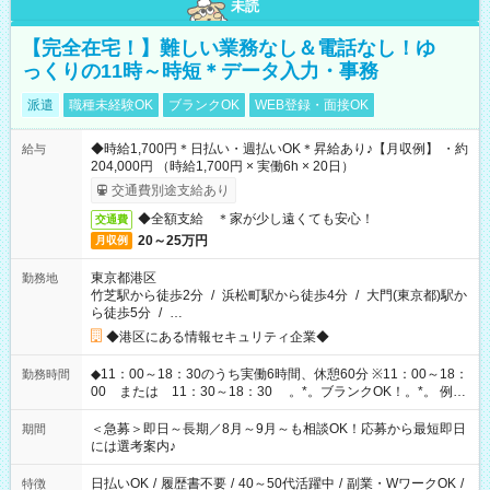
未読
【完全在宅！】難しい業務なし＆電話なし！ゆ
っくりの11時～時短＊データ入力・事務
派遣
職種未経験OK
ブランクOK
WEB登録・面接OK
◆時給1,700円＊日払い・週払いOK＊昇給あり♪【月収例】 ・約
給与
204,000円 （時給1,700円 × 実働6h × 20日）
交通費別途支給あり
◆全額支給 ＊家が少し遠くても安心！
交通費
20～25万円
月収例
東京都港区
勤務地
竹芝駅から徒歩2分
/
浜松町駅から徒歩4分
/
大門(東京都)駅か
ら徒歩5分
/
…
◆港区にある情報セキュリティ企業◆
◆11：00～18：30のうち実働6時間、休憩60分 ※11：00～18：
勤務時間
00 または 11：30～18：30 。*。ブランクOK！。*。 例え
ば前職が、 在宅/財団法人/事務/コールセンター/受付/販売/カフェ
スタッフ スイーツ販売/ホテルフロント/化粧品販売/など 様々な
＜急募＞即日～長期／8月～9月～も相談OK！応募から最短即日
期間
業界から入社して活躍されています♪
には選考案内♪
日払いOK
/
履歴書不要
/
40～50代活躍中
/
副業・WワークOK
/
特徴