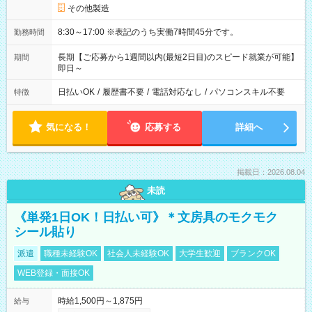
その他製造
8:30～17:00 ※表記のうち実働7時間45分です。
勤務時間
長期【ご応募から1週間以内(最短2日目)のスピード就業が可能】
期間
即日～
日払いOK
/
履歴書不要
/
電話対応なし
/
パソコンスキル不要
特徴
気になる！
応募する
詳細へ
掲載日：2026.08.04
未読
《単発1日OK！日払い可》＊文房具のモクモク
シール貼り
派遣
職種未経験OK
社会人未経験OK
大学生歓迎
ブランクOK
WEB登録・面接OK
時給1,500円～1,875円
給与