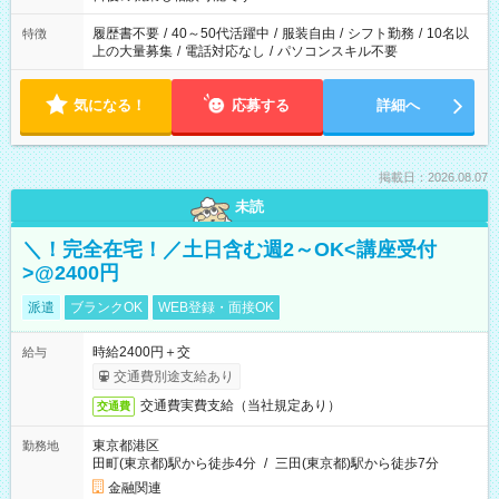
の勤務時間。 合計で週40時間を超える場合は応募できません。
履歴書不要
/
40～50代活躍中
/
服装自由
/
シフト勤務
/
10名以
特徴
上の大量募集
/
電話対応なし
/
パソコンスキル不要
気になる！
応募する
詳細へ
掲載日：2026.08.07
未読
＼！完全在宅！／土日含む週2～OK<講座受付
>@2400円
派遣
ブランクOK
WEB登録・面接OK
時給2400円＋交
給与
交通費別途支給あり
交通費実費支給（当社規定あり）
交通費
東京都港区
勤務地
田町(東京都)駅から徒歩4分
/
三田(東京都)駅から徒歩7分
金融関連