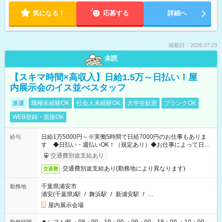
気になる！
応募する
詳細へ
掲載日：2026.07.23
未読
【スキマ時間×高収入】日給1.5万～日払い！屋
内展示会のイス並べスタッフ
派遣
職種未経験OK
社会人未経験OK
大学生歓迎
ブランクOK
WEB登録・面接OK
日給1万5000円～※実働5時間で日給7000円のお仕事もありま
給与
す ◆日払い・週払いOK！（規定あり）◆お仕事によって日給
も異なります
交通費別途支給あり
交通費別途支給あり(勤務地により異なります)
交通費
千葉県浦安市
勤務地
浦安(千葉県)駅
/
舞浜駅
/
新浦安駅
/
…
屋内展示会場