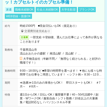
ッ！カプセルトイのカプセル準備！
派遣
職種未経験OK
社会人未経験OK
大学生歓迎
ブランクOK
WEB登録・面接OK
時給1500円 ■現金日払いもOK（規定あり）
給与
交通費別途支給あり
一部支給 ※登録後、選んだお仕事によって条件が異なる
交通費
ことがあります
千葉県流山市
勤務地
流山おおたかの森駅
/
南流山駅
/
流山駅
/
…
大手物流会社（年齢不問／「無理なく続けられる」と好評の
職場です！）
9:00～18:00など ■希望の時間帯を選べます！ ▼他にも様々な時
勤務時間
間帯でお仕事をご用意しています！ ＜シフト例＞ 8:30～12:00
17:00～22:00 13:00～22:00 22:00～翌6:00 など
≪急募≫1日のみの単発からOK！ 即日スタートもOK！ ＃7
期間
月～ ＃8月～
週1日からOK
/
日払いOK
/
履歴書不要
/
40～50代活躍中
/
副
特徴
業・WワークOK
/
服装自由
/
シフト勤務
/
10名以上の大量募
集
/
電話対応なし
/
パソコンスキル不要