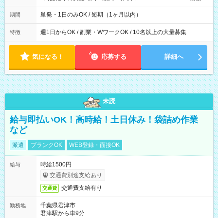
間は 試験により異なります。
単発・1日のみOK / 短期（1ヶ月以内）
期間
週1日からOK / 副業・WワークOK / 10名以上の大量募集
特徴
気になる！
応募する
詳細へ
未読
給与即払いOK！高時給！土日休み！袋詰め作業
など
派遣
ブランクOK
WEB登録・面接OK
時給1500円
給与
交通費別途支給あり
交通費支給有り
交通費
千葉県君津市
勤務地
君津駅から車9分