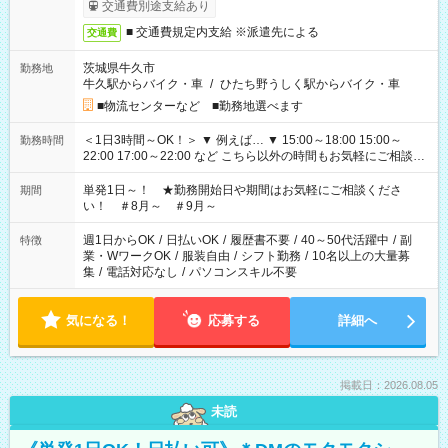
交通費別途支給あり
■ 交通費規定内支給 ※派遣先による
交通費
茨城県牛久市
勤務地
牛久駅からバイク・車
/
ひたち野うしく駅からバイク・車
■物流センターなど ■勤務地選べます
＜1日3時間～OK！＞ ▼ 例えば… ▼ 15:00～18:00 15:00～
勤務時間
22:00 17:00～22:00 など こちら以外の時間もお気軽にご相談く
ださい！
単発1日～！ ★勤務開始日や期間はお気軽にご相談くださ
期間
い！ ＃8月～ ＃9月～
週1日からOK
/
日払いOK
/
履歴書不要
/
40～50代活躍中
/
副
特徴
業・WワークOK
/
服装自由
/
シフト勤務
/
10名以上の大量募
集
/
電話対応なし
/
パソコンスキル不要
気になる！
応募する
詳細へ
掲載日：2026.08.05
未読