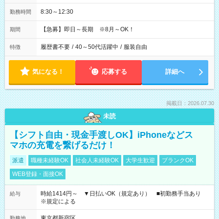
8:30～12:30
勤務時間
【急募】即日～長期 ※8月～OK！
期間
履歴書不要
/
40～50代活躍中
/
服装自由
特徴
気になる！
応募する
詳細へ
掲載日：2026.07.30
未読
【シフト自由・現金手渡しOK】iPhoneなどス
マホの充電を繋げるだけ！
派遣
職種未経験OK
社会人未経験OK
大学生歓迎
ブランクOK
WEB登録・面接OK
時給1414円～ ▼日払いOK（規定あり） ■初勤務手当あり
給与
※規定による
東京都新宿区
勤務地