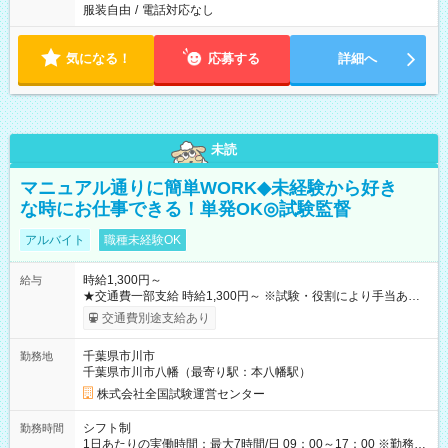
服装自由
/
電話対応なし
気になる！
応募する
詳細へ
未読
マニュアル通りに簡単WORK◆未経験から好き
な時にお仕事できる！単発OK◎試験監督
アルバイト
職種未経験OK
時給1,300円～
給与
★交通費一部支給 時給1,300円～ ※試験・役割により手当あり
※勤務回数により昇給あり 【即給（前払い）オプションあ
交通費別途支給あり
り！】 希望される場合、勤務から1週間ほどで給与の一部を受け
取れます。 ※手数料418円がかかります。 【過去試験日の収入
千葉県市川市
勤務地
例】 ・河合塾模擬試験 8:30～17:30（休憩1時間） 時給1,300円
千葉県市川市八幡（最寄り駅：本八幡駅）
×8時間＝日収10,400円＋交通費 ※当日の役割により時給＋100
円の場合あり ・国家試験 7:00～13:30（休憩なし） 時給1,300
株式会社全国試験運営センター
円（役割手当＋100円）×6時間＝日収8,400円＋交通費 【試用期
間】試用期間なし
シフト制
勤務時間
1日あたりの実働時間：最大7時間/日 09：00～17：00 ※勤務時