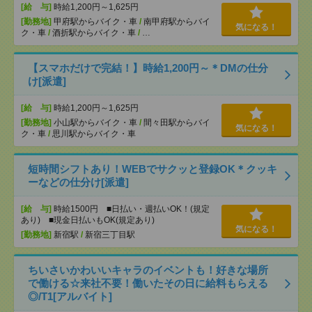
[給 与]
時給1,200円～1,625円
[勤務地]
甲府駅からバイク・車
/
南甲府駅からバイ
気になる！
ク・車
/
酒折駅からバイク・車
/
…
【スマホだけで完結！】時給1,200円～＊DMの仕分
け[派遣]
[給 与]
時給1,200円～1,625円
[勤務地]
小山駅からバイク・車
/
間々田駅からバイ
気になる！
ク・車
/
思川駅からバイク・車
短時間シフトあり！WEBでサクッと登録OK＊クッキ
ーなどの仕分け[派遣]
[給 与]
時給1500円 ■日払い・週払いOK！(規定
あり) ■現金日払いもOK(規定あり)
気になる！
[勤務地]
新宿駅
/
新宿三丁目駅
ちいさいかわいいキャラのイベントも！好きな場所
で働ける☆来社不要！働いたその日に給料もらえる
◎/T1[アルバイト]