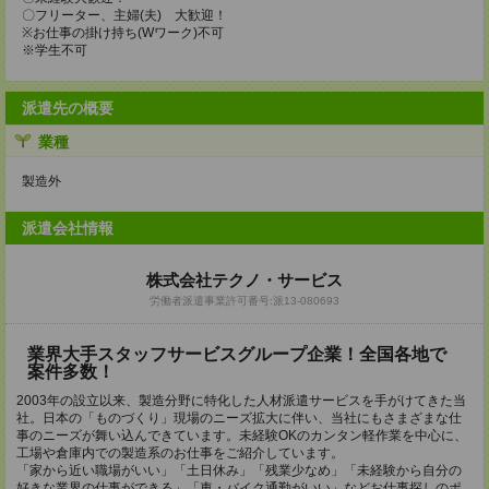
〇フリーター、主婦(夫) 大歓迎！
※お仕事の掛け持ち(Wワーク)不可
※学生不可
派遣先の概要
業種
製造外
派遣会社情報
株式会社テクノ・サービス
労働者派遣事業許可番号:派13-080693
業界大手スタッフサービスグループ企業！全国各地で
案件多数！
2003年の設立以来、製造分野に特化した人材派遣サービスを手がけてきた当
社。日本の「ものづくり」現場のニーズ拡大に伴い、当社にもさまざまな仕
事のニーズが舞い込んできています。未経験OKのカンタン軽作業を中心に、
工場や倉庫内での製造系のお仕事をご紹介しています。
「家から近い職場がいい」「土日休み」「残業少なめ」「未経験から自分の
好きな業界の仕事ができる」「車・バイク通勤がいい」などお仕事探しのポ