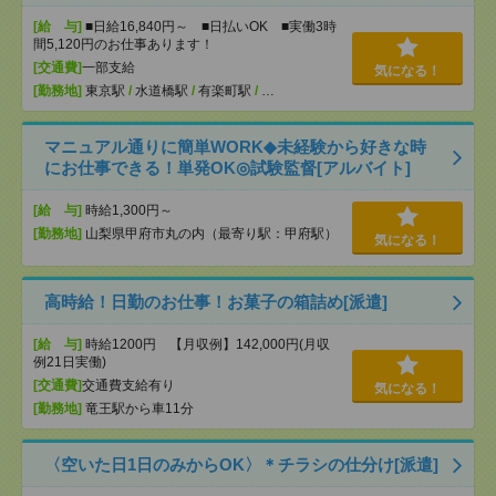
[給 与]
■日給16,840円～ ■日払いOK ■実働3時
間5,120円のお仕事あります！
[交通費]
一部支給
気になる！
[勤務地]
東京駅
/
水道橋駅
/
有楽町駅
/
…
マニュアル通りに簡単WORK◆未経験から好きな時
にお仕事できる！単発OK◎試験監督[アルバイト]
[給 与]
時給1,300円～
[勤務地]
山梨県甲府市丸の内（最寄り駅：甲府駅）
気になる！
高時給！日勤のお仕事！お菓子の箱詰め[派遣]
[給 与]
時給1200円 【月収例】142,000円(月収
例21日実働)
[交通費]
交通費支給有り
気になる！
[勤務地]
竜王駅から車11分
〈空いた日1日のみからOK〉＊チラシの仕分け[派遣]