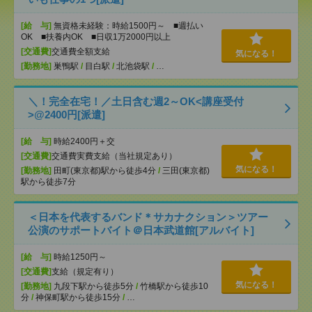
[給 与]
無資格未経験：時給1500円～ ■週払い
OK ■扶養内OK ■日収1万2000円以上
[交通費]
交通費全額支給
気になる！
[勤務地]
巣鴨駅
/
目白駅
/
北池袋駅
/
…
＼！完全在宅！／土日含む週2～OK<講座受付
>@2400円[派遣]
[給 与]
時給2400円＋交
[交通費]
交通費実費支給（当社規定あり）
気になる！
[勤務地]
田町(東京都)駅から徒歩4分
/
三田(東京都)
駅から徒歩7分
＜日本を代表するバンド＊サカナクション＞ツアー
公演のサポートバイト＠日本武道館[アルバイト]
[給 与]
時給1250円～
[交通費]
支給（規定有り）
気になる！
[勤務地]
九段下駅から徒歩5分
/
竹橋駅から徒歩10
分
/
神保町駅から徒歩15分
/
…