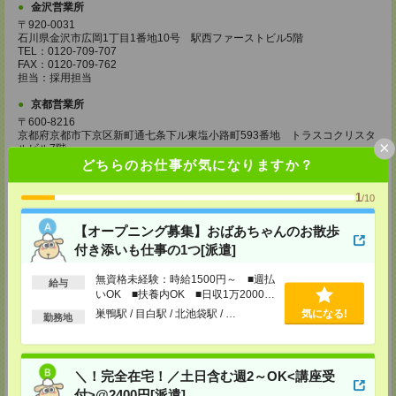
金沢営業所
〒920-0031
石川県金沢市広岡1丁目1番地10号 駅西ファーストビル5階
TEL：0120-709-707
FAX：0120-709-762
担当：採用担当
京都営業所
〒600-8216
京都府京都市下京区新町通七条下ル東塩小路町593番地 トラスコクリスタ
×
ルビル7階
TEL：0120-709-707
どちらのお仕事が気になりますか？
FAX：0120-709-751
担当：採用担当
1
/10
大阪営業所
【オープニング募集】おばあちゃんのお散歩
〒530-0017
大阪府大阪市北区角田町8番1号 大阪梅田ツインタワーズ・ノース34階
付き添いも仕事の1つ[派遣]
TEL：0120-995-985
FAX：0120-992-568
無資格未経験：時給1500円～ ■週払
給与
担当：採用担当
いOK ■扶養内OK ■日収1万2000円
以上
神戸営業所
巣鴨駅 / 目白駅 / 北池袋駅 / …
気になる!
勤務地
〒650-0044
兵庫県神戸市中央区東川崎町1丁目3番3号 神戸ハーバーランドセンタービ
ル18階
TEL：0120-995-984
＼！完全在宅！／土日含む週2～OK<講座受
FAX：0120-709-785
付>@2400円[派遣]