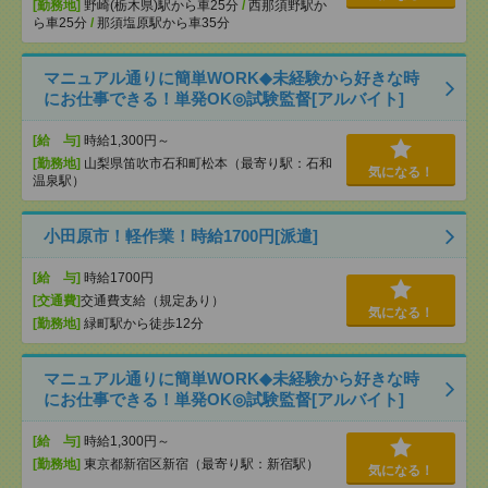
[勤務地]
野崎(栃木県)駅から車25分
/
西那須野駅か
ら車25分
/
那須塩原駅から車35分
マニュアル通りに簡単WORK◆未経験から好きな時
にお仕事できる！単発OK◎試験監督[アルバイト]
[給 与]
時給1,300円～
[勤務地]
山梨県笛吹市石和町松本（最寄り駅：石和
気になる！
温泉駅）
小田原市！軽作業！時給1700円[派遣]
[給 与]
時給1700円
[交通費]
交通費支給（規定あり）
気になる！
[勤務地]
緑町駅から徒歩12分
マニュアル通りに簡単WORK◆未経験から好きな時
にお仕事できる！単発OK◎試験監督[アルバイト]
[給 与]
時給1,300円～
[勤務地]
東京都新宿区新宿（最寄り駅：新宿駅）
気になる！