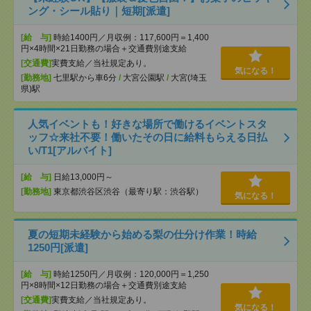
ング・シール貼り｜短期[派遣]
[給 与]
時給1400円／月収例：117,600円＝1,400
円×4時間×21日勤務の場合＋交通費別途支給
[交通費]
実費支給／当社規定あり。
気になる！
[勤務地]
七里駅から車6分
/
大宮公園駅
/
大宮(埼玉
県)駅
人気イベントも！好きな場所で働けるイベントスタ
ッフ☆来社不要！働いたその日に給料もらえる日払
い/T1[アルバイト]
[給 与]
日給13,000円～
[勤務地]
東京都渋谷区渋谷（最寄り駅：渋谷駅）
気になる！
夏の短期未経験から始める梨の仕分け作業！時給
1250円[派遣]
[給 与]
時給1250円／月収例：120,000円＝1,250
円×8時間×12日勤務の場合＋交通費別途支給
[交通費]
実費支給／当社規定あり。
気になる！