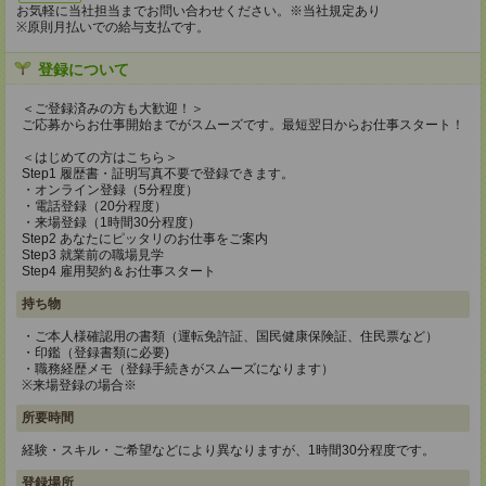
お気軽に当社担当までお問い合わせください。※当社規定あり
※原則月払いでの給与支払です。
登録について
＜ご登録済みの方も大歓迎！＞
ご応募からお仕事開始までがスムーズです。最短翌日からお仕事スタート！
＜はじめての方はこちら＞
Step1 履歴書・証明写真不要で登録できます。
・オンライン登録（5分程度）
・電話登録（20分程度）
・来場登録（1時間30分程度）
Step2 あなたにピッタリのお仕事をご案内
Step3 就業前の職場見学
Step4 雇用契約＆お仕事スタート
持ち物
・ご本人様確認用の書類（運転免許証、国民健康保険証、住民票など）
・印鑑（登録書類に必要)
・職務経歴メモ（登録手続きがスムーズになります）
※来場登録の場合※
所要時間
経験・スキル・ご希望などにより異なりますが、1時間30分程度です。
登録場所