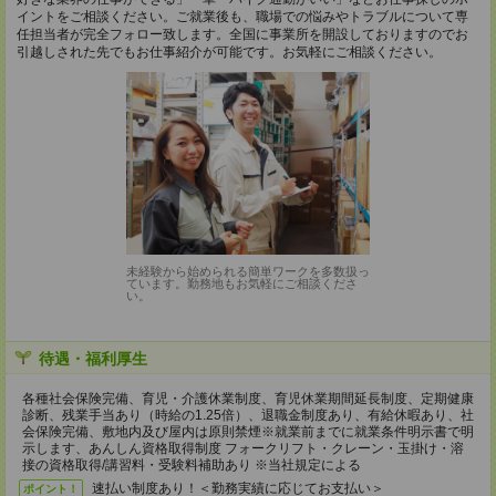
イントをご相談ください。ご就業後も、職場での悩みやトラブルについて専
任担当者が完全フォロー致します。全国に事業所を開設しておりますのでお
引越しされた先でもお仕事紹介が可能です。お気軽にご相談ください。
未経験から始められる簡単ワークを多数扱っ
ています。勤務地もお気軽にご相談くださ
い。
待遇・福利厚生
各種社会保険完備、育児・介護休業制度、育児休業期間延長制度、定期健康
診断、残業手当あり（時給の1.25倍）、退職金制度あり、有給休暇あり、社
会保険完備、敷地内及び屋内は原則禁煙※就業前までに就業条件明示書で明
示します、あんしん資格取得制度 フォークリフト・クレーン・玉掛け・溶
接の資格取得/講習料・受験料補助あり ※当社規定による
速払い制度あり！＜勤務実績に応じてお支払い＞
ポイント！