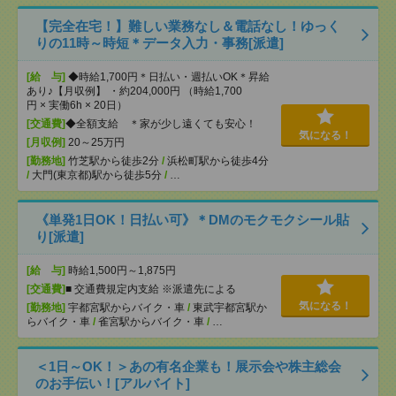
【完全在宅！】難しい業務なし＆電話なし！ゆっく
りの11時～時短＊データ入力・事務[派遣]
[給 与]
◆時給1,700円＊日払い・週払いOK＊昇給
あり♪【月収例】 ・約204,000円 （時給1,700
円 × 実働6h × 20日）
[交通費]
◆全額支給 ＊家が少し遠くても安心！
気になる！
[月収例]
20～25万円
[勤務地]
竹芝駅から徒歩2分
/
浜松町駅から徒歩4分
/
大門(東京都)駅から徒歩5分
/
…
《単発1日OK！日払い可》＊DMのモクモクシール貼
り[派遣]
[給 与]
時給1,500円～1,875円
[交通費]
■ 交通費規定内支給 ※派遣先による
気になる！
[勤務地]
宇都宮駅からバイク・車
/
東武宇都宮駅か
らバイク・車
/
雀宮駅からバイク・車
/
…
＜1日～OK！＞あの有名企業も！展示会や株主総会
のお手伝い！[アルバイト]