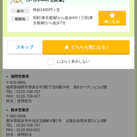
担当：採用担当
広島営業所
時給2400円＋交
給与
〒730-0031
田町(東京都)駅から徒歩4分 / 三田(東
勤務地
広島県広島市中区紙屋町2丁目1番地22号 広島興銀ビル11階
気になる!
京都)駅から徒歩7分
TEL：0120-709-707
FAX：0120-934-504
担当：採用担当
松山営業所
スキップ
どちらも気になる！
〒790-0003
愛媛県松山市三番町7丁目1番地21号 ジブラルタ生命松山ビル8階
TEL：0120-709-707
しばらく表示しない
FAX：0120-709-890
担当：採用担当
福岡営業所
〒810-0801
福岡県福岡市博多区中洲5丁目6番24号 第6ガーデンビル2階
TEL：0120-709-707
FAX：0120-709-927
担当：採用担当
熊本営業所
〒860-0806
熊本県熊本市中央区花畑町4番1号 太陽生命熊本第2ビル9階
TEL：0120-709-707
FAX：0120-934-611
担当：採用担当