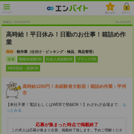
0
メニュー
気になる！
ログイン
掲載日 :2026
/
08
/
05
No.902205
高時給！平日休み！日勤のお仕事！箱詰め作
業
職種：
軽作業（仕分け・ピッキング・検品、商品管理）
派遣
職種未経験OK
社会人未経験OK
ブランクOK
WEB登録・面接OK
高時給1200円！未経験者大歓迎！箱詰め作業：甲州
市
【来社不要！電話もしくはWEBで登録OK！】わざわざ会場まで
...も
っとみる
応募が集まった時点で掲載終了
この求人は応募が集まり次第、掲載終了致します。予めご理解くださ