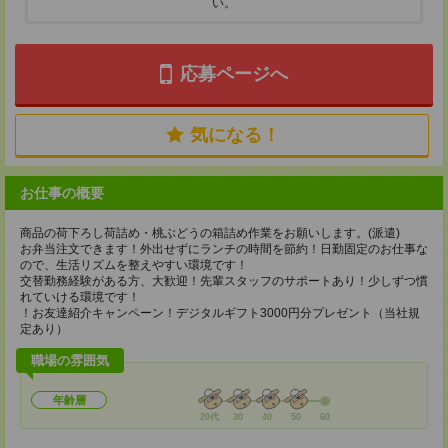
い。
応募ページへ
気になる！
お仕事の概要
商品の荷下ろし荷詰め・桃ぶどうの箱詰め作業をお願いします。(派遣)
お弁当注文できます！外出せずにランチの時間を節約！日勤固定のお仕事な
ので、生活リズムを整えやすい環境です！
交替勤務経験がある方、大歓迎！先輩スタッフのサポートあり！少しずつ慣
れていける環境です！
！お友達紹介キャンペーン！デジタルギフト3000円分プレゼント（当社規
定あり）
職場の雰囲気
年齢層
20代
30
40
50
60