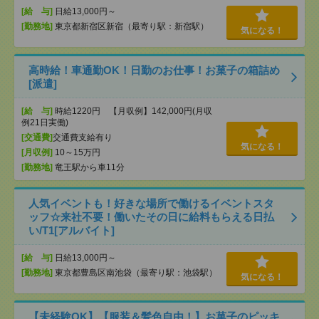
[給 与]
日給13,000円～
[勤務地]
東京都新宿区新宿（最寄り駅：新宿駅）
気になる！
高時給！車通勤OK！日勤のお仕事！お菓子の箱詰め
[派遣]
[給 与]
時給1220円 【月収例】142,000円(月収
例21日実働)
[交通費]
交通費支給有り
気になる！
[月収例]
10～15万円
[勤務地]
竜王駅から車11分
人気イベントも！好きな場所で働けるイベントスタ
ッフ☆来社不要！働いたその日に給料もらえる日払
い/T1[アルバイト]
[給 与]
日給13,000円～
[勤務地]
東京都豊島区南池袋（最寄り駅：池袋駅）
気になる！
【未経験OK】【服装＆髪色自由！】お菓子のピッキ